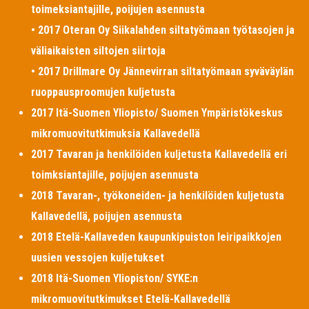
toimeksiantajille, poijujen asennusta
• 2017 Oteran Oy Siikalahden siltatyömaan työtasojen ja
väliaikaisten siltojen siirtoja
• 2017 Drillmare Oy Jännevirran siltatyömaan syväväylän
ruoppausproomujen kuljetusta
2017 Itä-Suomen Yliopisto/ Suomen Ympäristökeskus
mikromuovitutkimuksia Kallavedellä
2017 Tavaran ja henkilöiden kuljetusta Kallavedellä eri
toimksiantajille, poijujen asennusta
2018 Tavaran-, työkoneiden- ja henkilöiden kuljetusta
Kallavedellä, poijujen asennusta
2018 Etelä-Kallaveden kaupunkipuiston leiripaikkojen
uusien vessojen kuljetukset
2018 Itä-Suomen Yliopiston/ SYKE:n
mikromuovitutkimukset Etelä-Kallavedellä