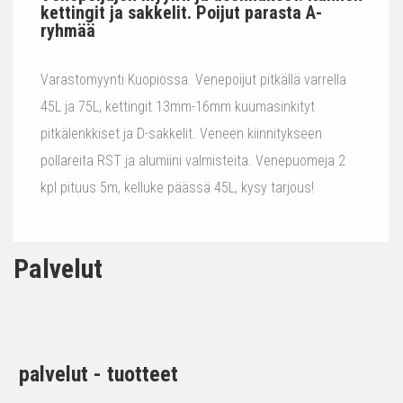
kettingit ja sakkelit. Poijut parasta A-
ryhmää
Varastomyynti Kuopiossa. Venepoijut pitkällä varrella
45L ja 75L, kettingit 13mm-16mm kuumasinkityt
pitkälenkkiset ja D-sakkelit. Veneen kiinnitykseen
pollareita RST ja alumiini valmisteita. Venepuomeja 2
kpl pituus 5m, kelluke päässä 45L, kysy tarjous!
Palvelut
palvelut - tuotteet