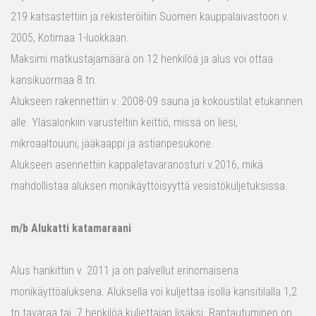
219 katsastettiin ja rekisteröitiin Suomen kauppalaivastoon v.
2005, Kotimaa 1-luokkaan.
Maksimi matkustajamäärä on 12 henkilöä ja alus voi ottaa
kansikuormaa 8 tn.
Alukseen rakennettiin v. 2008-09 sauna ja kokoustilat etukannen
alle. Yläsalonkiin varusteltiin keittiö, missä on liesi,
mikroaaltouuni, jääkaappi ja astianpesukone.
Alukseen asennettiin kappaletavaranosturi v.2016, mikä
mahdollistaa aluksen monikäyttöisyyttä vesistökuljetuksissa.
m/b Alukatti katamaraani
Alus hankittiin v. 2011 ja on palvellut erinomaisena
monikäyttöaluksena. Aluksella voi kuljettaa isolla kansitilalla 1,2
tn tavaraa tai 7 henkilöä kuljettajan lisäksi. Rantautuminen on