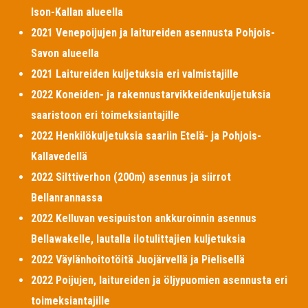
Ison-Kallan alueella
2021 Venepoijujen ja laitureiden asennusta Pohjois-
Savon alueella
2021 Laitureiden kuljetuksia eri valmistajille
2022 Koneiden- ja rakennustarvikkeidenkuljetuksia
saaristoon eri toimeksiantajille
2022 Henkilökuljetuksia saariin Etelä- ja Pohjois-
Kallavedellä
2022 Silttiverhon (200m) asennus ja siirrot
Bellanrannassa
2022 Kelluvan vesipuiston ankkuroinnin asennus
Bellawakelle, lautalla ilotulittajien kuljetuksia
2022 Väylänhoitotöitä Juojärvellä ja Pielisellä
2022 Poijujen, laitureiden ja öljypuomien asennusta eri
toimeksiantajille