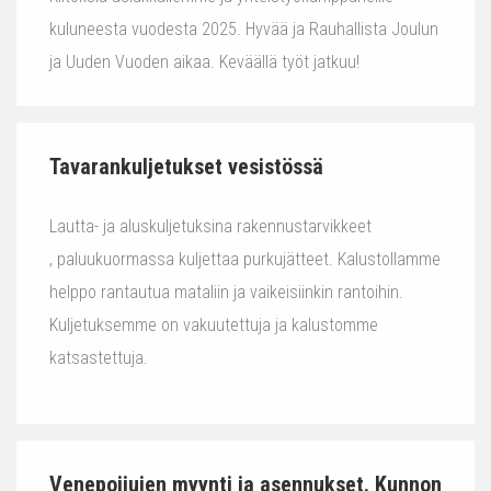
kuluneesta vuodesta 2025. Hyvää ja Rauhallista Joulun
ja Uuden Vuoden aikaa. Keväällä työt jatkuu!
Tavarankuljetukset vesistössä
Lautta- ja aluskuljetuksina rakennustarvikkeet
, paluukuormassa kuljettaa purkujätteet. Kalustollamme
helppo rantautua mataliin ja vaikeisiinkin rantoihin.
Kuljetuksemme on vakuutettuja ja kalustomme
katsastettuja.
Venepoijujen myynti ja asennukset. Kunnon