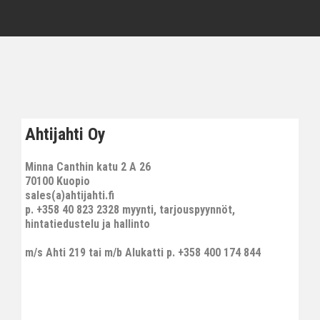
Ahtijahti Oy
Minna Canthin katu 2 A 26
70100 Kuopio
sales(a)ahtijahti.fi
p. +358 40 823 2328 myynti, tarjouspyynnöt,
hintatiedustelu ja hallinto
m/s Ahti 219 tai m/b Alukatti p. +358 400 174 844