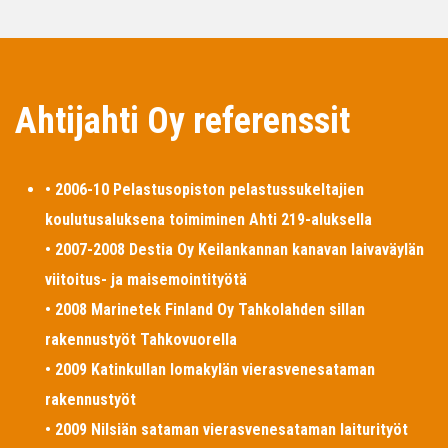
Ahtijahti Oy referenssit
• 2006-10 Pelastusopiston pelastussukeltajien
koulutusaluksena toimiminen Ahti 219-aluksella
• 2007-2008 Destia Oy Keilankannan kanavan laivaväylän
viitoitus- ja maisemointityötä
• 2008 Marinetek Finland Oy Tahkolahden sillan
rakennustyöt Tahkovuorella
• 2009 Katinkullan lomakylän vierasvenesataman
rakennustyöt
• 2009 Nilsiän sataman vierasvenesataman laiturityöt