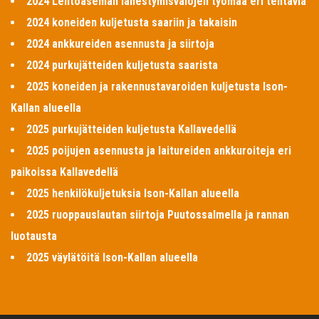
2024 Lentoaseman lähestymisvalojen työmaa eri tehtäviä
2024 koneiden kuljetusta saariin ja takaisin
2024 ankkureiden asennusta ja siirtoja
2024 purkujätteiden kuljetusta saarista
2025 koneiden ja rakennustavaroiden kuljetusta Ison-
Kallan alueella
2025 purkujätteiden kuljetusta Kallavedellä
2025 poijujen asennusta ja laitureiden ankkuroiteja eri
paikoissa Kallavedellä
2025 henkilökuljetuksia Ison-Kallan alueella
2025 ruoppauslautan siirtoja Puutossalmella ja rannan
luotausta
2025 väylätöitä Ison-Kallan alueella