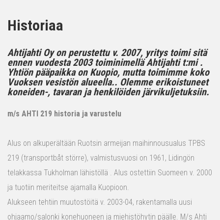
Historiaa
Ahtijahti Oy on perustettu v. 2007, yritys toimi sitä
ennen vuodesta 2003 toiminimellä Ahtijahti t:mi .
Yhtiön pääpaikka on Kuopio, mutta toimimme koko
Vuoksen vesistön alueella.. Olemme erikoistuneet
koneiden-, tavaran ja henkilöiden järvikuljetuksiin.
m/s AHTI 219 historia ja varustelu
Alus on alkuperältään Ruotsin armeijan maihinnousualus TPBS
219 (transportbåt större), valmistusvuosi on 1961, Lidingön
telakkassa Tukholman lähistöllä . Alus ostettiin Suomeen v. 2000
ja tuotiin meriteitse ajamalla Kuopioon.
Alukseen tehtiin muutostöitä v. 2003-04, rakentamalla uusi
ohjaamo/salonki konehuoneen ja miehistöhytin päälle. M/s Ahti