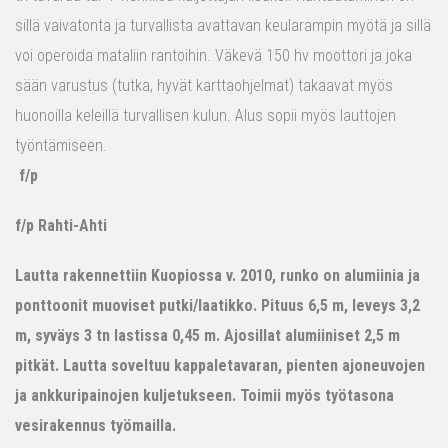
sillä vaivatonta ja turvallista avattavan keularampin myötä ja sillä
voi operoida mataliin rantoihin. Väkevä 150 hv moottori ja joka
sään varustus (tutka, hyvät karttaohjelmat) takaavat myös
huonoilla keleillä turvallisen kulun. Alus sopii myös lauttojen
työntämiseen.
f/p
f/p Rahti-Ahti
Lautta rakennettiin Kuopiossa v. 2010, runko on alumiinia ja
ponttoonit muoviset putki/laatikko. Pituus 6,5 m, leveys 3,2
m, syväys 3 tn lastissa 0,45 m. Ajosillat alumiiniset 2,5 m
pitkät. Lautta soveltuu kappaletavaran, pienten ajoneuvojen
ja ankkuripainojen kuljetukseen. Toimii myös työtasona
vesirakennus työmailla.