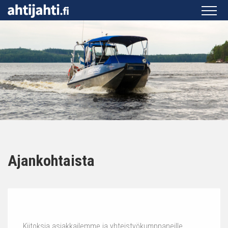
Ajankohtaista
Kiitoksia asiakkailemme ja yhteistyökumppaneille