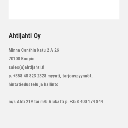
Ahtijahti Oy
Minna Canthin katu 2 A 26
70100 Kuopio
sales(a)ahtijahti.fi
p. +358 40 823 2328 myynti, tarjouspyynnöt,
hintatiedustelu ja hallinto
m/s Ahti 219 tai m/b Alukatti p. +358 400 174 844