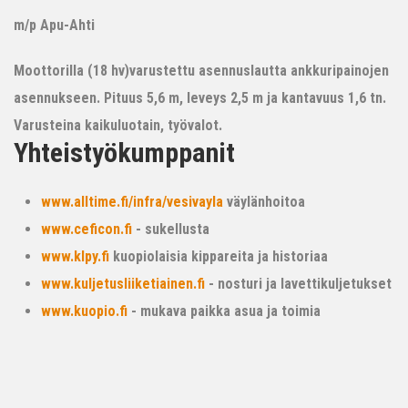
m/p Apu-Ahti
Moottorilla (18 hv)varustettu asennuslautta ankkuripainojen
asennukseen. Pituus 5,6 m, leveys 2,5 m ja kantavuus 1,6 tn.
Varusteina kaikuluotain, työvalot.
Yhteistyökumppanit
www.alltime.fi/infra/vesivayla
väylänhoitoa
www.ceficon.fi
- sukellusta
www.klpy.fi
kuopiolaisia kippareita ja historiaa
www.kuljetusliiketiainen.fi
- nosturi ja lavettikuljetukset
www.kuopio.fi
- mukava paikka asua ja toimia