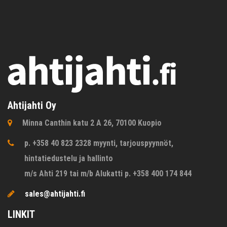
Ahtijahti Oy
Minna Canthin katu 2 A 26, 70100 Kuopio
p. +358 40 823 2328 myynti, tarjouspyynnöt,
hintatiedustelu ja hallinto
m/s Ahti 219 tai m/b Alukatti p. +358 400 174 844
sales@ahtijahti.fi
LINKIT