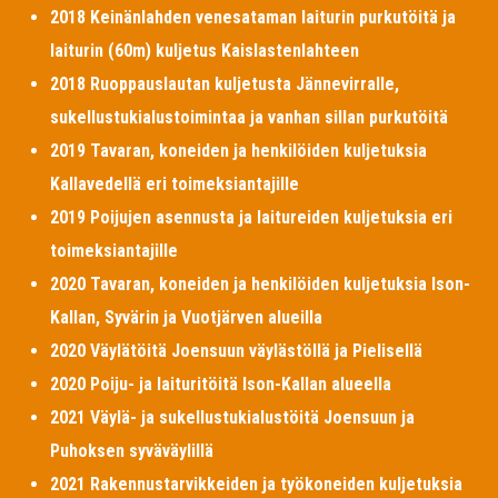
2018 Keinänlahden venesataman laiturin purkutöitä ja
laiturin (60m) kuljetus Kaislastenlahteen
2018 Ruoppauslautan kuljetusta Jännevirralle,
sukellustukialustoimintaa ja vanhan sillan purkutöitä
2019 Tavaran, koneiden ja henkilöiden kuljetuksia
Kallavedellä eri toimeksiantajille
2019 Poijujen asennusta ja laitureiden kuljetuksia eri
toimeksiantajille
2020 Tavaran, koneiden ja henkilöiden kuljetuksia Ison-
Kallan, Syvärin ja Vuotjärven alueilla
2020 Väylätöitä Joensuun väylästöllä ja Pielisellä
2020 Poiju- ja laituritöitä Ison-Kallan alueella
2021 Väylä- ja sukellustukialustöitä Joensuun ja
Puhoksen syväväylillä
2021 Rakennustarvikkeiden ja työkoneiden kuljetuksia