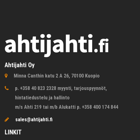
Ahtijahti Oy
Minna Canthin katu 2 A 26, 70100 Kuopio
p. +358 40 823 2328 myynti, tarjouspyynnöt,
hintatiedustelu ja hallinto
m/s Ahti 219 tai m/b Alukatti p. +358 400 174 844
sales@ahtijahti.fi
LINKIT