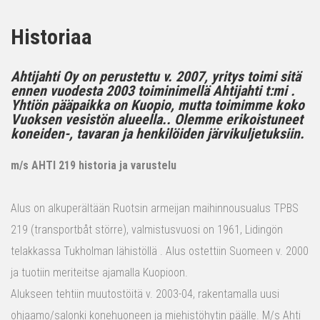
Historiaa
Ahtijahti Oy on perustettu v. 2007, yritys toimi sitä
ennen vuodesta 2003 toiminimellä Ahtijahti t:mi .
Yhtiön pääpaikka on Kuopio, mutta toimimme koko
Vuoksen vesistön alueella.. Olemme erikoistuneet
koneiden-, tavaran ja henkilöiden järvikuljetuksiin.
m/s AHTI 219 historia ja varustelu
Alus on alkuperältään Ruotsin armeijan maihinnousualus TPBS
219 (transportbåt större), valmistusvuosi on 1961, Lidingön
telakkassa Tukholman lähistöllä . Alus ostettiin Suomeen v. 2000
ja tuotiin meriteitse ajamalla Kuopioon.
Alukseen tehtiin muutostöitä v. 2003-04, rakentamalla uusi
ohjaamo/salonki konehuoneen ja miehistöhytin päälle. M/s Ahti