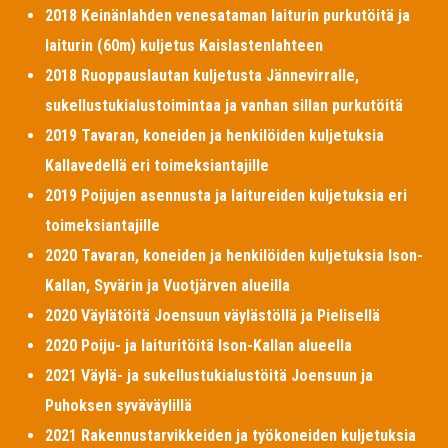
2018 Keinänlahden venesataman laiturin purkutöitä ja
laiturin (60m) kuljetus Kaislastenlahteen
2018 Ruoppauslautan kuljetusta Jännevirralle,
sukellustukialustoimintaa ja vanhan sillan purkutöitä
2019 Tavaran, koneiden ja henkilöiden kuljetuksia
Kallavedellä eri toimeksiantajille
2019 Poijujen asennusta ja laitureiden kuljetuksia eri
toimeksiantajille
2020 Tavaran, koneiden ja henkilöiden kuljetuksia Ison-
Kallan, Syvärin ja Vuotjärven alueilla
2020 Väylätöitä Joensuun väylästöllä ja Pielisellä
2020 Poiju- ja laituritöitä Ison-Kallan alueella
2021 Väylä- ja sukellustukialustöitä Joensuun ja
Puhoksen syväväylillä
2021 Rakennustarvikkeiden ja työkoneiden kuljetuksia