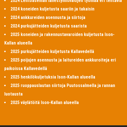
2024 Lentoaseman lähestymisvalojen työmaa eri tehtäviä
2024 koneiden kuljetusta saariin ja takaisin
2024 ankkureiden asennusta ja siirtoja
2024 purkujätteiden kuljetusta saarista
2025 koneiden ja rakennustavaroiden kuljetusta Ison-
Kallan alueella
2025 purkujätteiden kuljetusta Kallavedellä
2025 poijujen asennusta ja laitureiden ankkuroiteja eri
paikoissa Kallavedellä
2025 henkilökuljetuksia Ison-Kallan alueella
2025 ruoppauslautan siirtoja Puutossalmella ja rannan
luotausta
2025 väylätöitä Ison-Kallan alueella