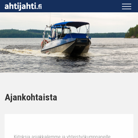
Ajankohtaista
Kiitoksia asiakkailemme ja yhteistyökumppaneille