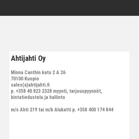
Ahtijahti Oy
Minna Canthin katu 2 A 26
70100 Kuopio
sales(a)ahtijahti.fi
p. +358 40 823 2328 myynti, tarjouspyynnöt,
hintatiedustelu ja hallinto
m/s Ahti 219 tai m/b Alukatti p. +358 400 174 844