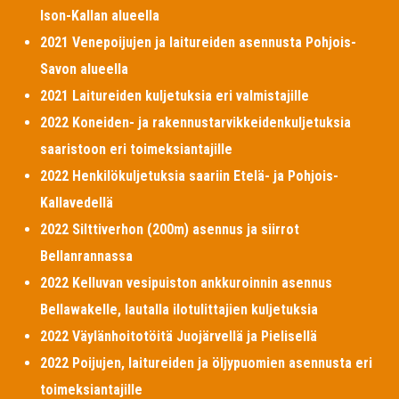
Ison-Kallan alueella
2021 Venepoijujen ja laitureiden asennusta Pohjois-
Savon alueella
2021 Laitureiden kuljetuksia eri valmistajille
2022 Koneiden- ja rakennustarvikkeidenkuljetuksia
saaristoon eri toimeksiantajille
2022 Henkilökuljetuksia saariin Etelä- ja Pohjois-
Kallavedellä
2022 Silttiverhon (200m) asennus ja siirrot
Bellanrannassa
2022 Kelluvan vesipuiston ankkuroinnin asennus
Bellawakelle, lautalla ilotulittajien kuljetuksia
2022 Väylänhoitotöitä Juojärvellä ja Pielisellä
2022 Poijujen, laitureiden ja öljypuomien asennusta eri
toimeksiantajille