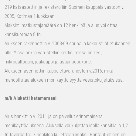
219 katsastettiin ja rekisteröitiin Suomen kauppalaivastoon v.
2005, Kotimaa 1-luokkaan.
Maksimi matkustajamäärä on 12 henkilöä ja alus voi ottaa
kansikuormaa 8 tn.
Alukseen rakennettiin v. 2008-09 sauna ja kokoustilat etukannen
alle. Yläsalonkiin varusteltiin keittiö, missä on liesi,
mikroaaltouuni, jääkaappi ja astianpesukone.
Alukseen asennettiin kappaletavaranosturi v.2016, mikä
mahdollistaa aluksen monikäyttöisyyttä vesistökuljetuksissa.
m/b Alukatti katamaraani
Alus hankittiin v. 2011 ja on palvellut erinomaisena
monikäyttöaluksena. Aluksella voi kuljettaa isolla kansitilalla 1,2
tn tavaraa tai 7 henkilöä kuljettajan lisäksi. Rantautuminen on