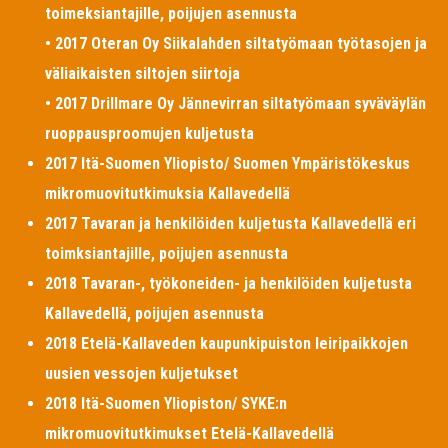
toimeksiantajille, poijujen asennusta
• 2017 Oteran Oy Siikalahden siltatyömaan työtasojen ja
väliaikaisten siltojen siirtoja
• 2017 Drillmare Oy Jännevirran siltatyömaan syväväylän
ruoppausproomujen kuljetusta
2017 Itä-Suomen Yliopisto/ Suomen Ympäristökeskus
mikromuovitutkimuksia Kallavedellä
2017 Tavaran ja henkilöiden kuljetusta Kallavedellä eri
toimksiantajille, poijujen asennusta
2018 Tavaran-, työkoneiden- ja henkilöiden kuljetusta
Kallavedellä, poijujen asennusta
2018 Etelä-Kallaveden kaupunkipuiston leiripaikkojen
uusien vessojen kuljetukset
2018 Itä-Suomen Yliopiston/ SYKE:n
mikromuovitutkimukset Etelä-Kallavedellä