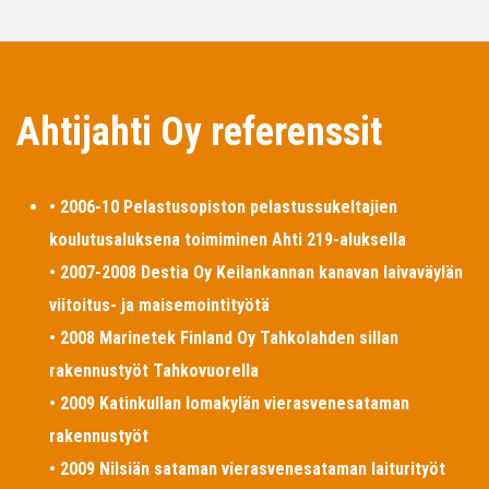
Ahtijahti Oy referenssit
• 2006-10 Pelastusopiston pelastussukeltajien
koulutusaluksena toimiminen Ahti 219-aluksella
• 2007-2008 Destia Oy Keilankannan kanavan laivaväylän
viitoitus- ja maisemointityötä
• 2008 Marinetek Finland Oy Tahkolahden sillan
rakennustyöt Tahkovuorella
• 2009 Katinkullan lomakylän vierasvenesataman
rakennustyöt
• 2009 Nilsiän sataman vierasvenesataman laiturityöt