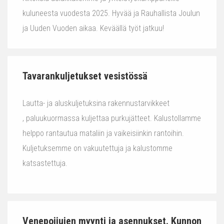
kuluneesta vuodesta 2025. Hyvää ja Rauhallista Joulun
ja Uuden Vuoden aikaa. Keväällä työt jatkuu!
Tavarankuljetukset vesistössä
Lautta- ja aluskuljetuksina rakennustarvikkeet
, paluukuormassa kuljettaa purkujätteet. Kalustollamme
helppo rantautua mataliin ja vaikeisiinkin rantoihin.
Kuljetuksemme on vakuutettuja ja kalustomme
katsastettuja.
Venepoijujen myynti ja asennukset. Kunnon