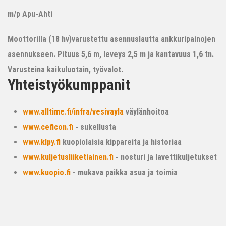
m/p Apu-Ahti
Moottorilla (18 hv)varustettu asennuslautta ankkuripainojen
asennukseen. Pituus 5,6 m, leveys 2,5 m ja kantavuus 1,6 tn.
Varusteina kaikuluotain, työvalot.
Yhteistyökumppanit
www.alltime.fi/infra/vesivayla
väylänhoitoa
www.ceficon.fi
- sukellusta
www.klpy.fi
kuopiolaisia kippareita ja historiaa
www.kuljetusliiketiainen.fi
- nosturi ja lavettikuljetukset
www.kuopio.fi
- mukava paikka asua ja toimia