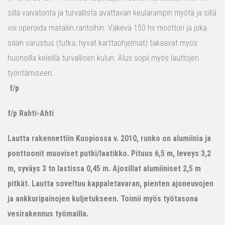
sillä vaivatonta ja turvallista avattavan keularampin myötä ja sillä
voi operoida mataliin rantoihin. Väkevä 150 hv moottori ja joka
sään varustus (tutka, hyvät karttaohjelmat) takaavat myös
huonoilla keleillä turvallisen kulun. Alus sopii myös lauttojen
työntämiseen.
f/p
f/p Rahti-Ahti
Lautta rakennettiin Kuopiossa v. 2010, runko on alumiinia ja
ponttoonit muoviset putki/laatikko. Pituus 6,5 m, leveys 3,2
m, syväys 3 tn lastissa 0,45 m. Ajosillat alumiiniset 2,5 m
pitkät. Lautta soveltuu kappaletavaran, pienten ajoneuvojen
ja ankkuripainojen kuljetukseen. Toimii myös työtasona
vesirakennus työmailla.