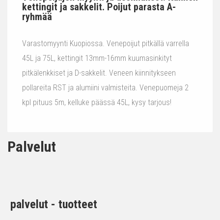
kettingit ja sakkelit. Poijut parasta A-
ryhmää
Varastomyynti Kuopiossa. Venepoijut pitkällä varrella
45L ja 75L, kettingit 13mm-16mm kuumasinkityt
pitkälenkkiset ja D-sakkelit. Veneen kiinnitykseen
pollareita RST ja alumiini valmisteita. Venepuomeja 2
kpl pituus 5m, kelluke päässä 45L, kysy tarjous!
Palvelut
palvelut - tuotteet