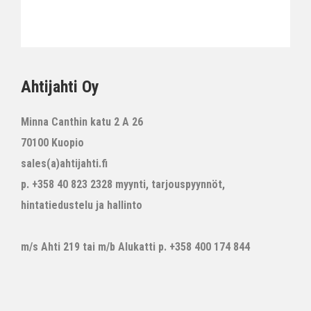
Ahtijahti Oy
Minna Canthin katu 2 A 26
70100 Kuopio
sales(a)ahtijahti.fi
p. +358 40 823 2328 myynti, tarjouspyynnöt,
hintatiedustelu ja hallinto
m/s Ahti 219 tai m/b Alukatti p. +358 400 174 844