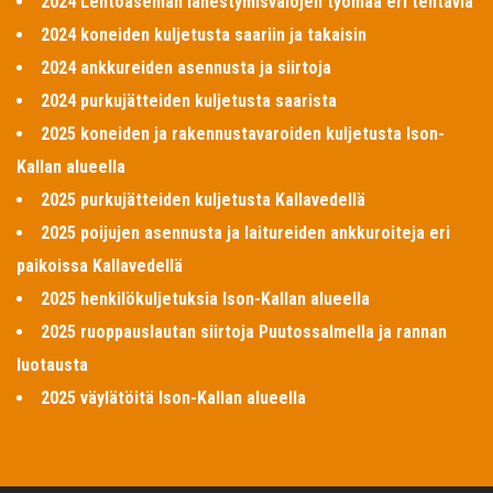
2024 Lentoaseman lähestymisvalojen työmaa eri tehtäviä
2024 koneiden kuljetusta saariin ja takaisin
2024 ankkureiden asennusta ja siirtoja
2024 purkujätteiden kuljetusta saarista
2025 koneiden ja rakennustavaroiden kuljetusta Ison-
Kallan alueella
2025 purkujätteiden kuljetusta Kallavedellä
2025 poijujen asennusta ja laitureiden ankkuroiteja eri
paikoissa Kallavedellä
2025 henkilökuljetuksia Ison-Kallan alueella
2025 ruoppauslautan siirtoja Puutossalmella ja rannan
luotausta
2025 väylätöitä Ison-Kallan alueella