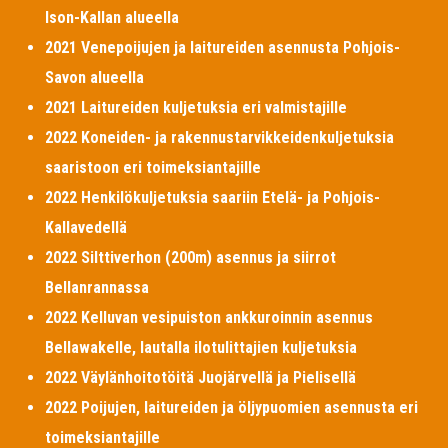
Ison-Kallan alueella
2021 Venepoijujen ja laitureiden asennusta Pohjois-
Savon alueella
2021 Laitureiden kuljetuksia eri valmistajille
2022 Koneiden- ja rakennustarvikkeidenkuljetuksia
saaristoon eri toimeksiantajille
2022 Henkilökuljetuksia saariin Etelä- ja Pohjois-
Kallavedellä
2022 Silttiverhon (200m) asennus ja siirrot
Bellanrannassa
2022 Kelluvan vesipuiston ankkuroinnin asennus
Bellawakelle, lautalla ilotulittajien kuljetuksia
2022 Väylänhoitotöitä Juojärvellä ja Pielisellä
2022 Poijujen, laitureiden ja öljypuomien asennusta eri
toimeksiantajille