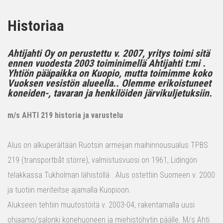
Historiaa
Ahtijahti Oy on perustettu v. 2007, yritys toimi sitä
ennen vuodesta 2003 toiminimellä Ahtijahti t:mi .
Yhtiön pääpaikka on Kuopio, mutta toimimme koko
Vuoksen vesistön alueella.. Olemme erikoistuneet
koneiden-, tavaran ja henkilöiden järvikuljetuksiin.
m/s AHTI 219 historia ja varustelu
Alus on alkuperältään Ruotsin armeijan maihinnousualus TPBS
219 (transportbåt större), valmistusvuosi on 1961, Lidingön
telakkassa Tukholman lähistöllä . Alus ostettiin Suomeen v. 2000
ja tuotiin meriteitse ajamalla Kuopioon.
Alukseen tehtiin muutostöitä v. 2003-04, rakentamalla uusi
ohjaamo/salonki konehuoneen ja miehistöhytin päälle. M/s Ahti