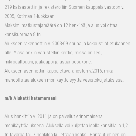
219 katsastettiin ja rekisteröitiin Suomen kauppalaivastoon v.
2005, Kotimaa 1-luokkaan.
Maksimi matkustajamäärä on 12 henkilöä ja alus voi ottaa
kansikuormaa 8 tn.
Alukseen rakennettiin v. 2008-09 sauna ja kokoustilat etukannen
alle. Yläsalonkiin varusteltiin keittiö, missä on liesi,
mikroaaltouuni, jääkaappi ja astianpesukone.
Alukseen asennettiin kappaletavaranosturi v.2016, mikä
mahdollistaa aluksen monikäyttöisyyttä vesistökuljetuksissa.
m/b Alukatti katamaraani
Alus hankittiin v. 2011 ja on palvellut erinomaisena
monikäyttöaluksena. Aluksella voi kuljettaa isolla kansitilalla 1,2
tn tavaraa tai 7 henkilöä kuljettajan lisäksi. Rantautuminen on