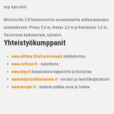
m/p Apu-Ahti
Moottorilla (18 hv)varustettu asennuslautta ankkuripainojen
asennukseen. Pituus 5,6 m, leveys 2,5 m ja kantavuus 1,6 tn.
Varusteina kaikuluotain, työvalot.
Yhteistyökumppanit
www.alltime.fi/infra/vesivayla
väylänhoitoa
www.ceficon.fi
- sukellusta
www.klpy.fi
kuopiolaisia kippareita ja historiaa
www.kuljetusliiketiainen.fi
- nosturi ja lavettikuljetukset
www.kuopio.fi
- mukava paikka asua ja toimia