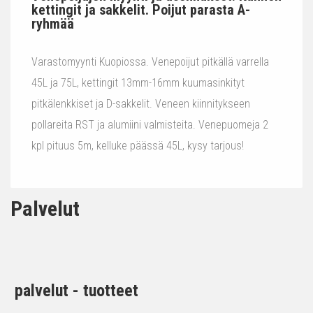
kettingit ja sakkelit. Poijut parasta A-
ryhmää
Varastomyynti Kuopiossa. Venepoijut pitkällä varrella
45L ja 75L, kettingit 13mm-16mm kuumasinkityt
pitkälenkkiset ja D-sakkelit. Veneen kiinnitykseen
pollareita RST ja alumiini valmisteita. Venepuomeja 2
kpl pituus 5m, kelluke päässä 45L, kysy tarjous!
Palvelut
palvelut - tuotteet