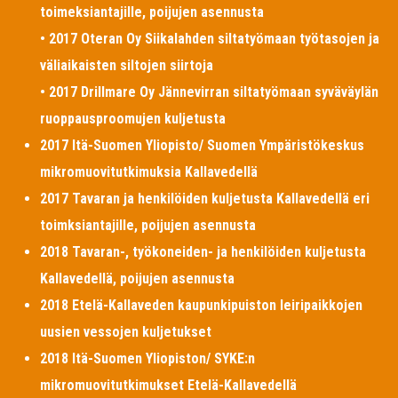
toimeksiantajille, poijujen asennusta
• 2017 Oteran Oy Siikalahden siltatyömaan työtasojen ja
väliaikaisten siltojen siirtoja
• 2017 Drillmare Oy Jännevirran siltatyömaan syväväylän
ruoppausproomujen kuljetusta
2017 Itä-Suomen Yliopisto/ Suomen Ympäristökeskus
mikromuovitutkimuksia Kallavedellä
2017 Tavaran ja henkilöiden kuljetusta Kallavedellä eri
toimksiantajille, poijujen asennusta
2018 Tavaran-, työkoneiden- ja henkilöiden kuljetusta
Kallavedellä, poijujen asennusta
2018 Etelä-Kallaveden kaupunkipuiston leiripaikkojen
uusien vessojen kuljetukset
2018 Itä-Suomen Yliopiston/ SYKE:n
mikromuovitutkimukset Etelä-Kallavedellä