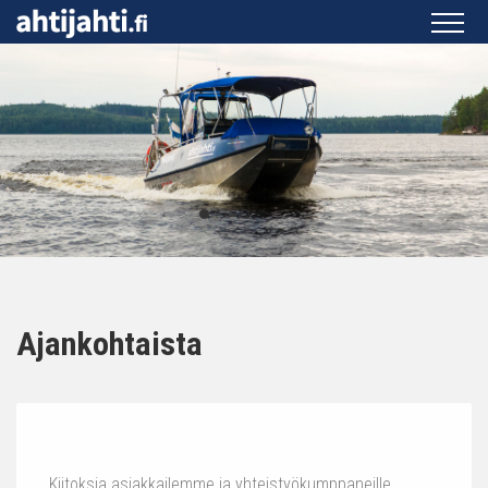
Ajankohtaista
Kiitoksia asiakkailemme ja yhteistyökumppaneille