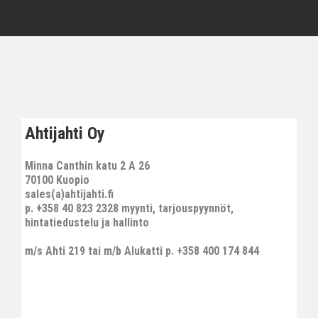
Ahtijahti Oy
Minna Canthin katu 2 A 26
70100 Kuopio
sales(a)ahtijahti.fi
p. +358 40 823 2328 myynti, tarjouspyynnöt,
hintatiedustelu ja hallinto
m/s Ahti 219 tai m/b Alukatti p. +358 400 174 844