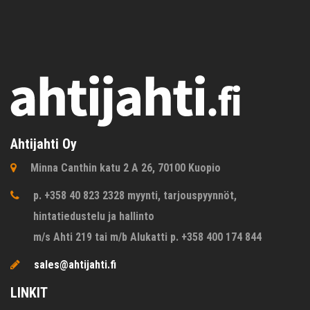
Ahtijahti Oy
Minna Canthin katu 2 A 26, 70100 Kuopio
p. +358 40 823 2328 myynti, tarjouspyynnöt,
hintatiedustelu ja hallinto
m/s Ahti 219 tai m/b Alukatti p. +358 400 174 844
sales@ahtijahti.fi
LINKIT