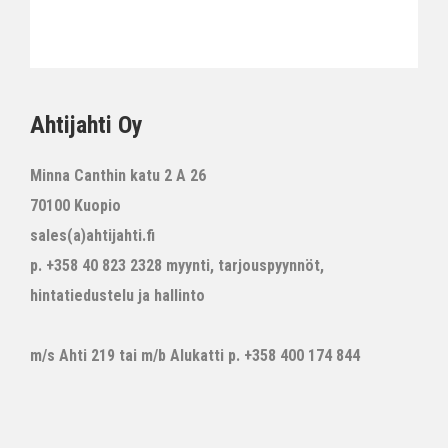
Ahtijahti Oy
Minna Canthin katu 2 A 26
70100 Kuopio
sales(a)ahtijahti.fi
p. +358 40 823 2328 myynti, tarjouspyynnöt,
hintatiedustelu ja hallinto
m/s Ahti 219 tai m/b Alukatti p. +358 400 174 844