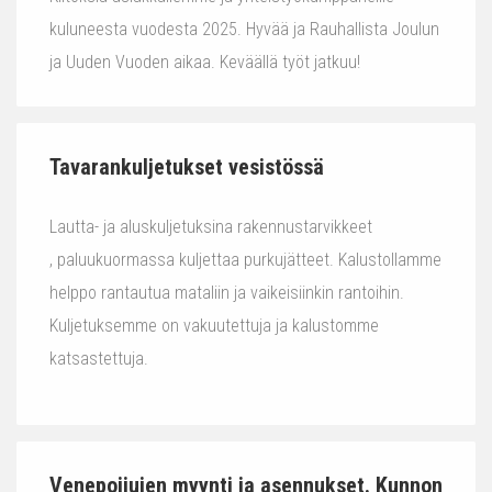
kuluneesta vuodesta 2025. Hyvää ja Rauhallista Joulun
ja Uuden Vuoden aikaa. Keväällä työt jatkuu!
Tavarankuljetukset vesistössä
Lautta- ja aluskuljetuksina rakennustarvikkeet
, paluukuormassa kuljettaa purkujätteet. Kalustollamme
helppo rantautua mataliin ja vaikeisiinkin rantoihin.
Kuljetuksemme on vakuutettuja ja kalustomme
katsastettuja.
Venepoijujen myynti ja asennukset. Kunnon