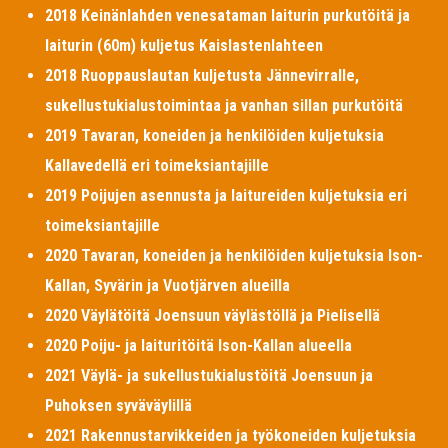
2018 Keinänlahden venesataman laiturin purkutöitä ja
laiturin (60m) kuljetus Kaislastenlahteen
2018 Ruoppauslautan kuljetusta Jännevirralle,
sukellustukialustoimintaa ja vanhan sillan purkutöitä
2019 Tavaran, koneiden ja henkilöiden kuljetuksia
Kallavedellä eri toimeksiantajille
2019 Poijujen asennusta ja laitureiden kuljetuksia eri
toimeksiantajille
2020 Tavaran, koneiden ja henkilöiden kuljetuksia Ison-
Kallan, Syvärin ja Vuotjärven alueilla
2020 Väylätöitä Joensuun väylästöllä ja Pielisellä
2020 Poiju- ja laituritöitä Ison-Kallan alueella
2021 Väylä- ja sukellustukialustöitä Joensuun ja
Puhoksen syväväylillä
2021 Rakennustarvikkeiden ja työkoneiden kuljetuksia