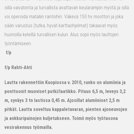
sillä vaivatonta ja turvallista avattavan keularampin myötä ja sillä
voi operoida mataliin rantoihin. Väkevä 150 hv moottori ja joka
sään varustus (tutka, hyvät karttaohjelmat) takaavat myös
huonoilla keleillä turvallisen kulun. Alus sopii myös lauttojen
työntämiseen.
f/p
f/p Rahti-Ahti
Lautta rakennettiin Kuopiossa v. 2010, runko on alumiinia ja
ponttoonit muoviset putki/laatikko. Pituus 6,5 m, leveys 3,2
m, syväys 3 tn lastissa 0,45 m. Ajosillat alumiiniset 2,5 m
pitkät. Lautta soveltuu kappaletavaran, pienten ajoneuvojen
ja ankkuripainojen kuljetukseen. Toimii myös työtasona
vesirakennus työmailla.