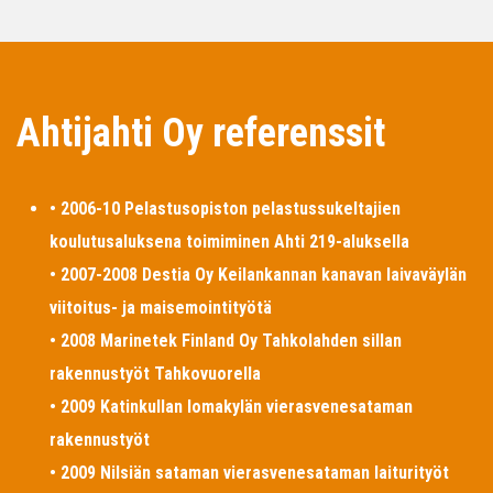
Ahtijahti Oy referenssit
• 2006-10 Pelastusopiston pelastussukeltajien
koulutusaluksena toimiminen Ahti 219-aluksella
• 2007-2008 Destia Oy Keilankannan kanavan laivaväylän
viitoitus- ja maisemointityötä
• 2008 Marinetek Finland Oy Tahkolahden sillan
rakennustyöt Tahkovuorella
• 2009 Katinkullan lomakylän vierasvenesataman
rakennustyöt
• 2009 Nilsiän sataman vierasvenesataman laiturityöt