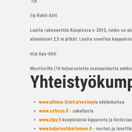
f/p
f/p Rahti-Ahti
Lautta rakennettiin Kuopiossa v. 2010, runko on alum
alumiiniset 2,5 m pitkät. Lautta soveltuu kappalet
m/p Apu-Ahti
Moottorilla (18 hv)varustettu asennuslautta ankkur
Yhteistyökum
www.alltime.fi/infra/vesivayla
väylänhoitoa
www.ceficon.fi
- sukellusta
www.klpy.fi
kuopiolaisia kippareita ja historiaa
www.kuljetusliiketiainen.fi
- nosturi ja lavetti