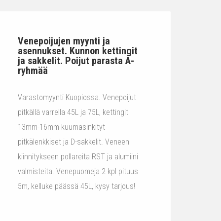
Venepoijujen myynti ja
asennukset. Kunnon kettingit
ja sakkelit. Poijut parasta A-
ryhmää
Varastomyynti Kuopiossa. Venepoijut
pitkällä varrella 45L ja 75L, kettingit
13mm-16mm kuumasinkityt
pitkälenkkiset ja D-sakkelit. Veneen
kiinnitykseen pollareita RST ja alumiini
valmisteita. Venepuomeja 2 kpl pituus
5m, kelluke päässä 45L, kysy tarjous!