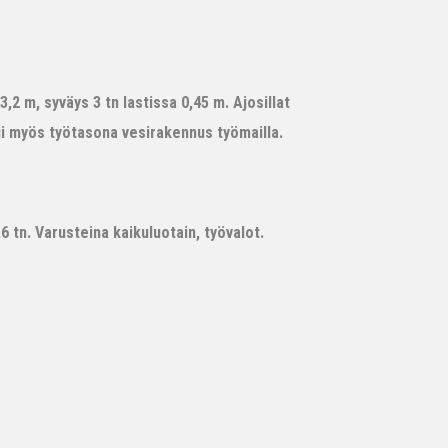
,2 m, syväys 3 tn lastissa 0,45 m. Ajosillat
ii myös työtasona vesirakennus työmailla.
 tn. Varusteina kaikuluotain, työvalot.