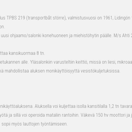
s TPBS 219 (transportbåt större), valmistusvuosi on 1961, Lidingön t
on.
 uusi ohjaamo/salonki konehuoneen ja miehistöhytin päälle. M/s Ahti 2
ttaa kansikuormaa 8 tn.
tukannen alle. Yläsalonkiin varusteltiin keittiö, missä on liesi, mikro
kä mahdollistaa aluksen monikäyttöisyyttä vesistökuljetuksissa.
ikäyttöaluksena. Aluksella voi kuljettaa isolla kansitilalla 1,2 tn tava
yötä ja sillä voi operoida mataliin rantoihin. Väkevä 150 hv moottori ja
us sopii myös lauttojen työntämiseen.