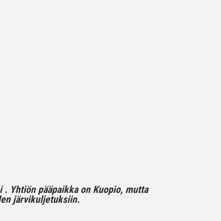
mi . Yhtiön pääpaikka on Kuopio, mutta
n järvikuljetuksiin.