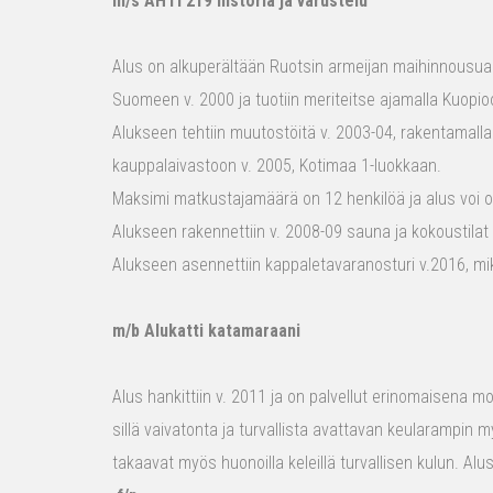
m/s AHTI 219 historia ja varustelu
Alus on alkuperältään Ruotsin armeijan maihinnousualu
Suomeen v. 2000 ja tuotiin meriteitse ajamalla Kuopio
Alukseen tehtiin muutostöitä v. 2003-04, rakentamalla
kauppalaivastoon v. 2005, Kotimaa 1-luokkaan.
Maksimi matkustajamäärä on 12 henkilöä ja alus voi o
Alukseen rakennettiin v. 2008-09 sauna ja kokoustilat e
Alukseen asennettiin kappaletavaranosturi v.2016, mi
m/b Alukatti katamaraani
Alus hankittiin v. 2011 ja on palvellut erinomaisena mon
sillä vaivatonta ja turvallista avattavan keularampin m
takaavat myös huonoilla keleillä turvallisen kulun. Al