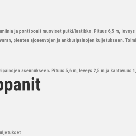
iinia ja ponttoonit muoviset putki/laatikko. Pituus 6,5 m, leveys 3
avaran, pienten ajoneuvojen ja ankkuripainojen kuljetukseen. Toim
ipainojen asennukseen. Pituus 5,6 m, leveys 2,5 m ja kantavuus 1,6
ppanit
kuljetukset