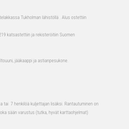
elakkassa Tukholman lähistöllä . Alus ostettiin
19 katsastettiin ja rekisteröitiin Suomen
aaltouuni, jääkaappi ja astianpesukone.
raa tai 7 henkilöä kuljettajan lisäksi. Rantautuminen on
 joka sään varustus (tutka, hyvät karttaohjelmat)