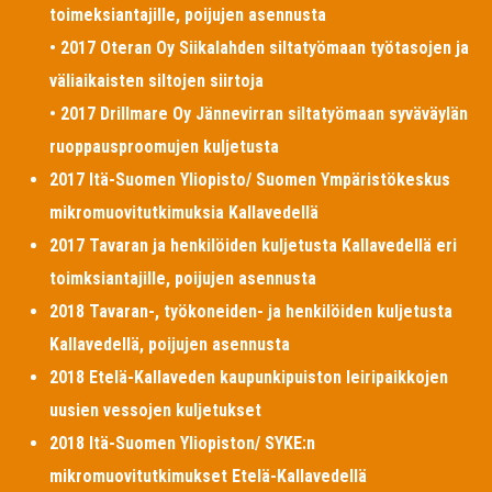
toimeksiantajille, poijujen asennusta
• 2017 Oteran Oy Siikalahden siltatyömaan työtasojen ja
väliaikaisten siltojen siirtoja
• 2017 Drillmare Oy Jännevirran siltatyömaan syväväylän
ruoppausproomujen kuljetusta
2017 Itä-Suomen Yliopisto/ Suomen Ympäristökeskus
mikromuovitutkimuksia Kallavedellä
2017 Tavaran ja henkilöiden kuljetusta Kallavedellä eri
toimksiantajille, poijujen asennusta
2018 Tavaran-, työkoneiden- ja henkilöiden kuljetusta
Kallavedellä, poijujen asennusta
2018 Etelä-Kallaveden kaupunkipuiston leiripaikkojen
uusien vessojen kuljetukset
2018 Itä-Suomen Yliopiston/ SYKE:n
mikromuovitutkimukset Etelä-Kallavedellä