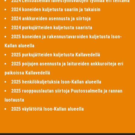
2024 Lentoaseman lähestymisvalojen työmaa eri tehtäviä
2024 koneiden kuljetusta saariin ja takaisin
2024 ankkureiden asennusta ja siirtoja
2024 purkujätteiden kuljetusta saarista
2025 koneiden ja rakennustavaroiden kuljetusta Ison-
Kallan alueella
2025 purkujätteiden kuljetusta Kallavedellä
2025 poijujen asennusta ja laitureiden ankkuroiteja eri
paikoissa Kallavedellä
2025 henkilökuljetuksia Ison-Kallan alueella
2025 ruoppauslautan siirtoja Puutossalmella ja rannan
luotausta
2025 väylätöitä Ison-Kallan alueella