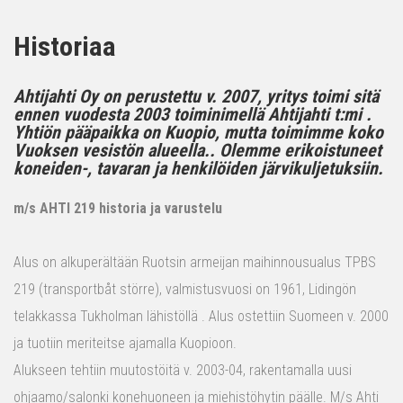
Historiaa
Ahtijahti Oy on perustettu v. 2007, yritys toimi sitä
ennen vuodesta 2003 toiminimellä Ahtijahti t:mi .
Yhtiön pääpaikka on Kuopio, mutta toimimme koko
Vuoksen vesistön alueella.. Olemme erikoistuneet
koneiden-, tavaran ja henkilöiden järvikuljetuksiin.
m/s AHTI 219 historia ja varustelu
Alus on alkuperältään Ruotsin armeijan maihinnousualus TPBS
219 (transportbåt större), valmistusvuosi on 1961, Lidingön
telakkassa Tukholman lähistöllä . Alus ostettiin Suomeen v. 2000
ja tuotiin meriteitse ajamalla Kuopioon.
Alukseen tehtiin muutostöitä v. 2003-04, rakentamalla uusi
ohjaamo/salonki konehuoneen ja miehistöhytin päälle. M/s Ahti