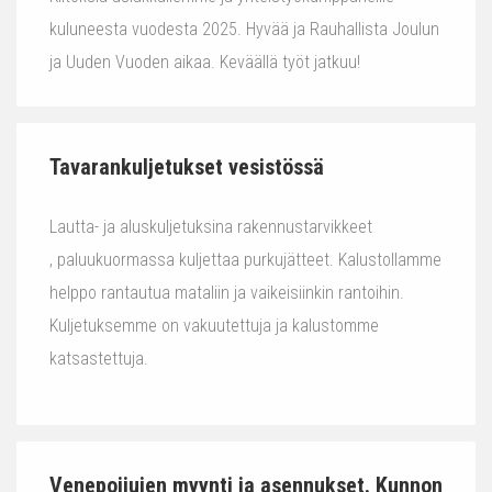
kuluneesta vuodesta 2025. Hyvää ja Rauhallista Joulun
ja Uuden Vuoden aikaa. Keväällä työt jatkuu!
Tavarankuljetukset vesistössä
Lautta- ja aluskuljetuksina rakennustarvikkeet
, paluukuormassa kuljettaa purkujätteet. Kalustollamme
helppo rantautua mataliin ja vaikeisiinkin rantoihin.
Kuljetuksemme on vakuutettuja ja kalustomme
katsastettuja.
Venepoijujen myynti ja asennukset. Kunnon