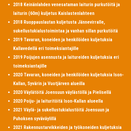
2018 Keinänlahden venesataman laiturin purkutöitä ja
laiturin (60m) kuljetus Kaislastenlahteen
2018 Ruoppauslautan kuljetusta Jännevirralle,
sukellustukialustoimintaa ja vanhan sillan purkutöitä
2019 Tavaran, koneiden ja henkilöiden kuljetuksia
Kallavedellä eri toimeksiantajille
2019 Poijujen asennusta ja laitureiden kuljetuksia eri
toimeksiantajille
2020 Tavaran, koneiden ja henkilöiden kuljetuksia Ison-
Kallan, Syvärin ja Vuotjärven alueilla
2020 Väylätöitä Joensuun väylästöllä ja Pielisellä
2020 Poiju- ja laituritöitä Ison-Kallan alueella
2021 Väylä- ja sukellustukialustöitä Joensuun ja
Puhoksen syväväylillä
2021 Rakennustarvikkeiden ja työkoneiden kuljetuksia