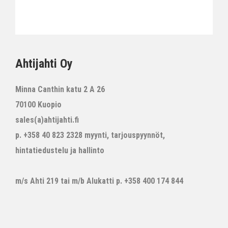
Ahtijahti Oy
Minna Canthin katu 2 A 26
70100 Kuopio
sales(a)ahtijahti.fi
p. +358 40 823 2328 myynti, tarjouspyynnöt,
hintatiedustelu ja hallinto
m/s Ahti 219 tai m/b Alukatti p. +358 400 174 844