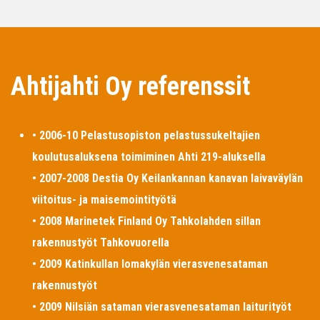
Ahtijahti Oy referenssit
• 2006-10 Pelastusopiston pelastussukeltajien
koulutusaluksena toimiminen Ahti 219-aluksella
• 2007-2008 Destia Oy Keilankannan kanavan laivaväylän
viitoitus- ja maisemointityötä
• 2008 Marinetek Finland Oy Tahkolahden sillan
rakennustyöt Tahkovuorella
• 2009 Katinkullan lomakylän vierasvenesataman
rakennustyöt
• 2009 Nilsiän sataman vierasvenesataman laiturityöt