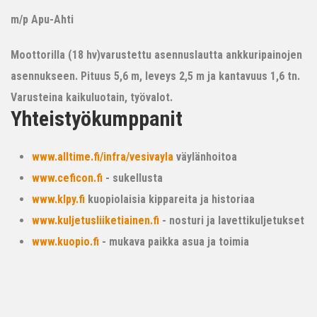
m/p Apu-Ahti
Moottorilla (18 hv)varustettu asennuslautta ankkuripainojen
asennukseen. Pituus 5,6 m, leveys 2,5 m ja kantavuus 1,6 tn.
Varusteina kaikuluotain, työvalot.
Yhteistyökumppanit
www.alltime.fi/infra/vesivayla
väylänhoitoa
www.ceficon.fi
- sukellusta
www.klpy.fi
kuopiolaisia kippareita ja historiaa
www.kuljetusliiketiainen.fi
- nosturi ja lavettikuljetukset
www.kuopio.fi
- mukava paikka asua ja toimia