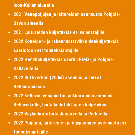
Ison-Kallan alueella
2021 Venepoijujen ja laitureiden asennusta Pohjois-
Savon alueella
2021 Laitureiden kuljetuksia eri valmistajille
2022 Koneiden- ja rakennustarvikkeidenkuljetuksia
saaristoon eri toimeksiantajille
2022 Henkilökuljetuksia saariin Etelä- ja Pohjois-
Kallavedellä
2022 Silttiverhon (200m) asennus ja siirrot
Bellanrannassa
2022 Kelluvan vesipuiston ankkuroinnin asennus
Bellawakelle, lautalla ilotulittajien kuljetuksia
2022 Väylänhoitotöitä Juojärvellä ja Pielisellä
2022 Poijujen, laitureiden ja öljypuomien asennusta eri
toimeksiantajille