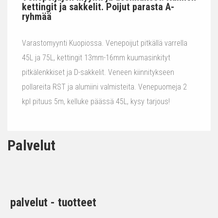
kettingit ja sakkelit. Poijut parasta A-
ryhmää
Varastomyynti Kuopiossa. Venepoijut pitkällä varrella
45L ja 75L, kettingit 13mm-16mm kuumasinkityt
pitkälenkkiset ja D-sakkelit. Veneen kiinnitykseen
pollareita RST ja alumiini valmisteita. Venepuomeja 2
kpl pituus 5m, kelluke päässä 45L, kysy tarjous!
Palvelut
palvelut - tuotteet