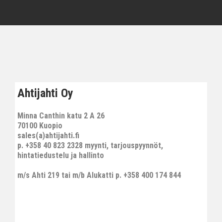
Ahtijahti Oy
Minna Canthin katu 2 A 26
70100 Kuopio
sales(a)ahtijahti.fi
p. +358 40 823 2328 myynti, tarjouspyynnöt,
hintatiedustelu ja hallinto
m/s Ahti 219 tai m/b Alukatti p. +358 400 174 844