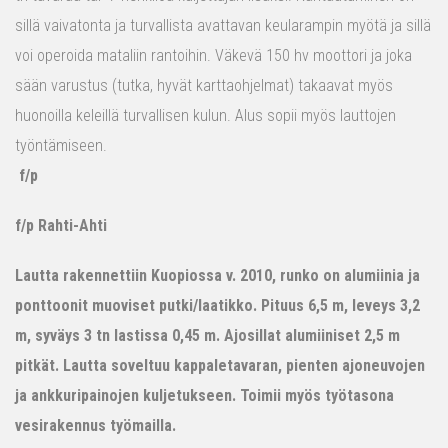
sillä vaivatonta ja turvallista avattavan keularampin myötä ja sillä
voi operoida mataliin rantoihin. Väkevä 150 hv moottori ja joka
sään varustus (tutka, hyvät karttaohjelmat) takaavat myös
huonoilla keleillä turvallisen kulun. Alus sopii myös lauttojen
työntämiseen.
f/p
f/p Rahti-Ahti
Lautta rakennettiin Kuopiossa v. 2010, runko on alumiinia ja
ponttoonit muoviset putki/laatikko. Pituus 6,5 m, leveys 3,2
m, syväys 3 tn lastissa 0,45 m. Ajosillat alumiiniset 2,5 m
pitkät. Lautta soveltuu kappaletavaran, pienten ajoneuvojen
ja ankkuripainojen kuljetukseen. Toimii myös työtasona
vesirakennus työmailla.