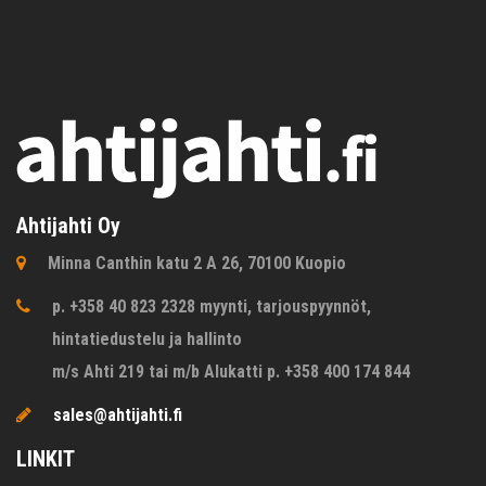
Ahtijahti Oy
Minna Canthin katu 2 A 26, 70100 Kuopio
p. +358 40 823 2328 myynti, tarjouspyynnöt,
hintatiedustelu ja hallinto
m/s Ahti 219 tai m/b Alukatti p. +358 400 174 844
sales@ahtijahti.fi
LINKIT