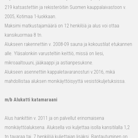
219 katsastettiin ja rekisteröitiin Suomen kauppalaivastoon v.
2005, Kotimaa 1-luokkaan.
Maksimi matkustajamäärä on 12 henkilöä ja alus voi ottaa
kansikuormaa 8 tn.
Alukseen rakennettiin v. 2008-09 sauna ja kokoustilat etukannen
alle. Yläsalonkiin varusteltiin keittiö, missä on liesi,
mikroaaltouuni, jääkaappi ja astianpesukone.
Alukseen asennettiin kappaletavaranosturi v.2016, mikä
mahdollistaa aluksen monikäyttöisyyttä vesistökuljetuksissa.
m/b Alukatti katamaraani
Alus hankittiin v. 2011 ja on palvellut erinomaisena
monikäyttöaluksena. Aluksella voi kuljettaa isolla kansitilalla 1,2
tn tavaraa tai 7 henkilöä kuljettajan lisäksi. Rantautuminen on