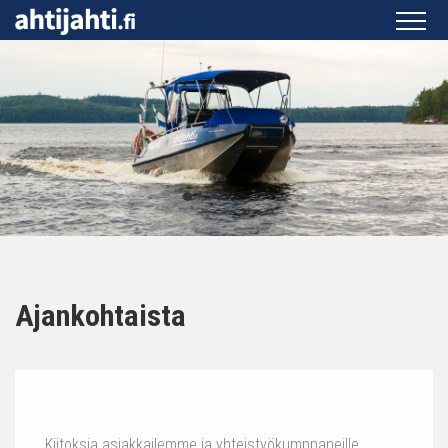
Ajankohtaista
Kiitoksia asiakkailemme ja yhteistyökumppaneille