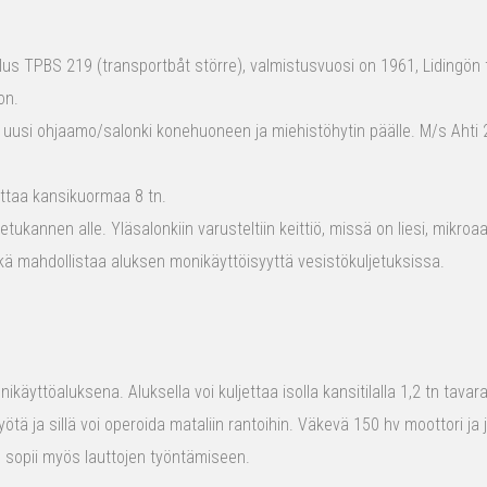
s TPBS 219 (transportbåt större), valmistusvuosi on 1961, Lidingön t
on.
 uusi ohjaamo/salonki konehuoneen ja miehistöhytin päälle. M/s Ahti 2
ttaa kansikuormaa 8 tn.
tukannen alle. Yläsalonkiin varusteltiin keittiö, missä on liesi, mikro
kä mahdollistaa aluksen monikäyttöisyyttä vesistökuljetuksissa.
ikäyttöaluksena. Aluksella voi kuljettaa isolla kansitilalla 1,2 tn tava
yötä ja sillä voi operoida mataliin rantoihin. Väkevä 150 hv moottori ja
us sopii myös lauttojen työntämiseen.