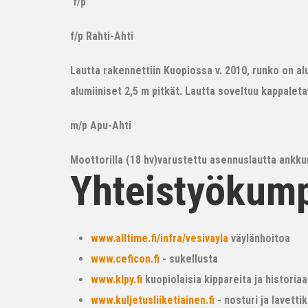
f/p
f/p Rahti-Ahti
Lautta rakennettiin Kuopiossa v. 2010, runko on alum
alumiiniset 2,5 m pitkät. Lautta soveltuu kappalet
m/p Apu-Ahti
Moottorilla (18 hv)varustettu asennuslautta ankkur
Yhteistyökum
www.alltime.fi/infra/vesivayla
väylänhoitoa
www.ceficon.fi
- sukellusta
www.klpy.fi
kuopiolaisia kippareita ja historiaa
www.kuljetusliiketiainen.fi
- nosturi ja lavetti