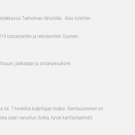
elakkassa Tukholman lähistöllä . Alus ostettiin
19 katsastettiin ja rekisteröitiin Suomen
aaltouuni, jääkaappi ja astianpesukone.
raa tai 7 henkilöä kuljettajan lisäksi. Rantautuminen on
 joka sään varustus (tutka, hyvät karttaohjelmat)