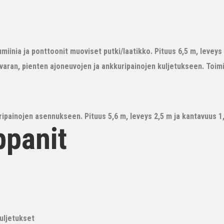
iinia ja ponttoonit muoviset putki/laatikko. Pituus 6,5 m, leveys 3
avaran, pienten ajoneuvojen ja ankkuripainojen kuljetukseen. Toim
ipainojen asennukseen. Pituus 5,6 m, leveys 2,5 m ja kantavuus 1,6
ppanit
kuljetukset