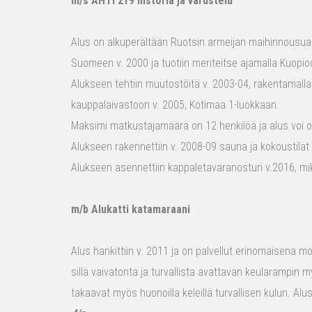
m/s AHTI 219 historia ja varustelu
Alus on alkuperältään Ruotsin armeijan maihinnousualu
Suomeen v. 2000 ja tuotiin meriteitse ajamalla Kuopio
Alukseen tehtiin muutostöitä v. 2003-04, rakentamalla
kauppalaivastoon v. 2005, Kotimaa 1-luokkaan.
Maksimi matkustajamäärä on 12 henkilöä ja alus voi o
Alukseen rakennettiin v. 2008-09 sauna ja kokoustilat e
Alukseen asennettiin kappaletavaranosturi v.2016, mi
m/b Alukatti katamaraani
Alus hankittiin v. 2011 ja on palvellut erinomaisena mon
sillä vaivatonta ja turvallista avattavan keularampin m
takaavat myös huonoilla keleillä turvallisen kulun. Al