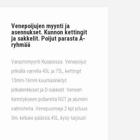
Venepoijujen myynti ja
asennukset. Kunnon kettingit
ja sakkelit. Poijut parasta A-
ryhmää
Varastomyynti Kuopiossa. Venepoijut
pitkällä varrella 45L ja 75L, kettingit
13mm-16mm kuumasinkityt
pitkälenkkiset ja D-sakkelit. Veneen
kiinnitykseen pollareita RST ja alumiini
valmisteita. Venepuomeja 2 kpl pituus
5m, kelluke päässä 45L, kysy tarjous!