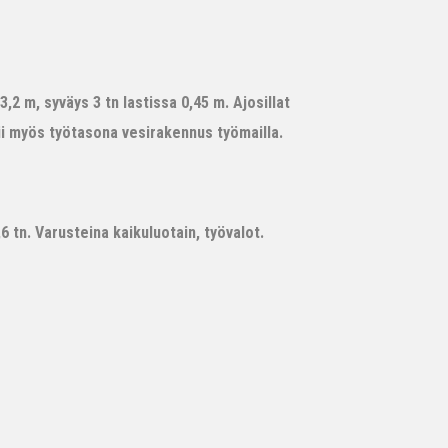
,2 m, syväys 3 tn lastissa 0,45 m. Ajosillat
ii myös työtasona vesirakennus työmailla.
 tn. Varusteina kaikuluotain, työvalot.