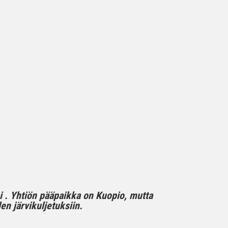
mi . Yhtiön pääpaikka on Kuopio, mutta
n järvikuljetuksiin.