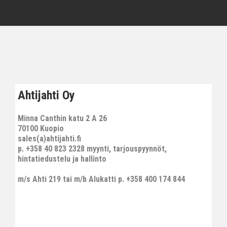
Ahtijahti Oy
Minna Canthin katu 2 A 26
70100 Kuopio
sales(a)ahtijahti.fi
p. +358 40 823 2328 myynti, tarjouspyynnöt,
hintatiedustelu ja hallinto
m/s Ahti 219 tai m/b Alukatti p. +358 400 174 844