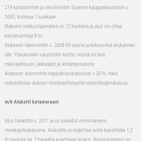
219 katsastettiin ja rekisteröitiin Suomen kauppalaivastoon v.
2005, Kotimaa 1-luokkaan.
Maksimi matkustajamäärä on 12 henkilöä ja alus voi ottaa
kansikuormaa 8 tn.
Alukseen rakennettiin v. 2008-09 sauna ja kokoustilat etukannen
alle. Yläsalonkiin varusteltiin keittiö, missä on liesi,
mikroaaltouuni, jääkaappi ja astianpesukone.
Alukseen asennettiin kappaletavaranosturi v.2016, mikä
mahdollistaa aluksen monikäyttöisyyttä vesistökuljetuksissa.
m/b Alukatti katamaraani
Alus hankittiin v. 2011 ja on palvellut erinomaisena
monikäyttöaluksena. Aluksella voi kuljettaa isolla kansitilalla 1,2
tn tavaraa tai 7 henkilöä kuljettajan lisäksi. Rantautuminen on