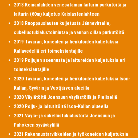
2018 Keinänlahden venesataman laiturin purkutöitä ja
laiturin (60m) kuljetus Kaislastenlahteen
2018 Ruoppauslautan kuljetusta Jännevirralle,
sukellustukialustoimintaa ja vanhan sillan purkutöitä
2019 Tavaran, koneiden ja henkilöiden kuljetuksia
Kallavedellä eri toimeksiantajille
2019 Poijujen asennusta ja laitureiden kuljetuksia eri
toimeksiantajille
2020 Tavaran, koneiden ja henkilöiden kuljetuksia Ison-
Kallan, Syvärin ja Vuotjärven alueilla
2020 Väylätöitä Joensuun väylästöllä ja Pielisellä
2020 Poiju- ja laituritöitä Ison-Kallan alueella
2021 Väylä- ja sukellustukialustöitä Joensuun ja
Puhoksen syväväylillä
2021 Rakennustarvikkeiden ja työkoneiden kuljetuksia