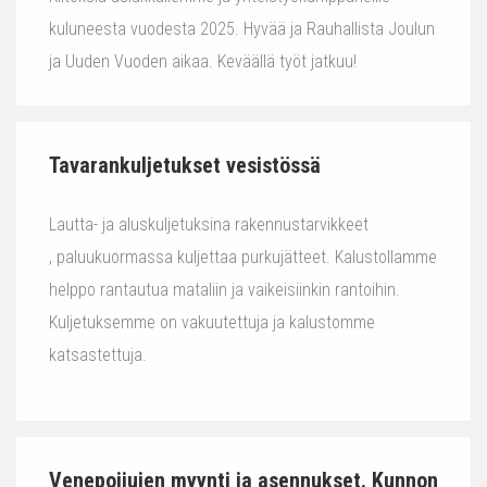
kuluneesta vuodesta 2025. Hyvää ja Rauhallista Joulun
ja Uuden Vuoden aikaa. Keväällä työt jatkuu!
Tavarankuljetukset vesistössä
Lautta- ja aluskuljetuksina rakennustarvikkeet
, paluukuormassa kuljettaa purkujätteet. Kalustollamme
helppo rantautua mataliin ja vaikeisiinkin rantoihin.
Kuljetuksemme on vakuutettuja ja kalustomme
katsastettuja.
Venepoijujen myynti ja asennukset. Kunnon