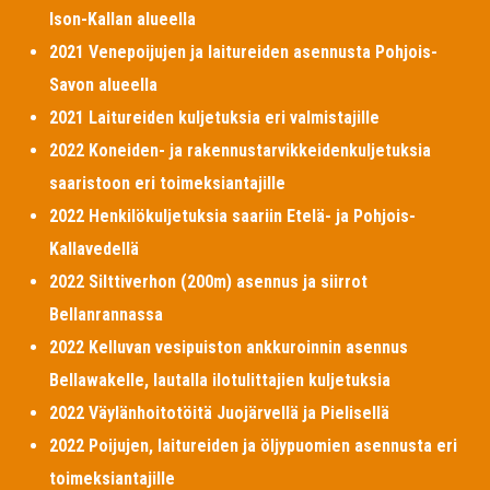
Ison-Kallan alueella
2021 Venepoijujen ja laitureiden asennusta Pohjois-
Savon alueella
2021 Laitureiden kuljetuksia eri valmistajille
2022 Koneiden- ja rakennustarvikkeidenkuljetuksia
saaristoon eri toimeksiantajille
2022 Henkilökuljetuksia saariin Etelä- ja Pohjois-
Kallavedellä
2022 Silttiverhon (200m) asennus ja siirrot
Bellanrannassa
2022 Kelluvan vesipuiston ankkuroinnin asennus
Bellawakelle, lautalla ilotulittajien kuljetuksia
2022 Väylänhoitotöitä Juojärvellä ja Pielisellä
2022 Poijujen, laitureiden ja öljypuomien asennusta eri
toimeksiantajille