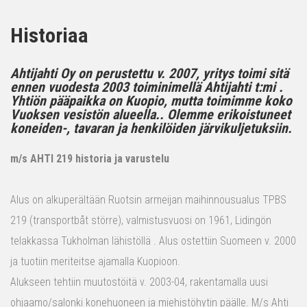
Historiaa
Ahtijahti Oy on perustettu v. 2007, yritys toimi sitä
ennen vuodesta 2003 toiminimellä Ahtijahti t:mi .
Yhtiön pääpaikka on Kuopio, mutta toimimme koko
Vuoksen vesistön alueella.. Olemme erikoistuneet
koneiden-, tavaran ja henkilöiden järvikuljetuksiin.
m/s AHTI 219 historia ja varustelu
Alus on alkuperältään Ruotsin armeijan maihinnousualus TPBS
219 (transportbåt större), valmistusvuosi on 1961, Lidingön
telakkassa Tukholman lähistöllä . Alus ostettiin Suomeen v. 2000
ja tuotiin meriteitse ajamalla Kuopioon.
Alukseen tehtiin muutostöitä v. 2003-04, rakentamalla uusi
ohjaamo/salonki konehuoneen ja miehistöhytin päälle. M/s Ahti