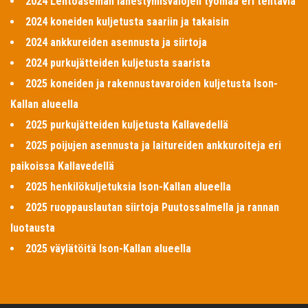
2024 Lentoaseman lähestymisvalojen työmaa eri tehtäviä
2024 koneiden kuljetusta saariin ja takaisin
2024 ankkureiden asennusta ja siirtoja
2024 purkujätteiden kuljetusta saarista
2025 koneiden ja rakennustavaroiden kuljetusta Ison-
Kallan alueella
2025 purkujätteiden kuljetusta Kallavedellä
2025 poijujen asennusta ja laitureiden ankkuroiteja eri
paikoissa Kallavedellä
2025 henkilökuljetuksia Ison-Kallan alueella
2025 ruoppauslautan siirtoja Puutossalmella ja rannan
luotausta
2025 väylätöitä Ison-Kallan alueella