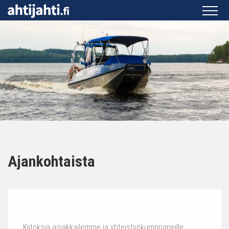
Ajankohtaista
Kiitoksia asiakkailemme ja yhteistyökumppaneille