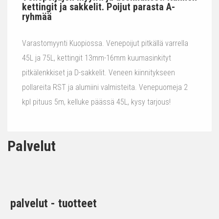
kettingit ja sakkelit. Poijut parasta A-
ryhmää
Varastomyynti Kuopiossa. Venepoijut pitkällä varrella
45L ja 75L, kettingit 13mm-16mm kuumasinkityt
pitkälenkkiset ja D-sakkelit. Veneen kiinnitykseen
pollareita RST ja alumiini valmisteita. Venepuomeja 2
kpl pituus 5m, kelluke päässä 45L, kysy tarjous!
Palvelut
palvelut - tuotteet