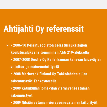
Ahtijahti Oy referenssit
• 2006-10 Pelastusopiston pelastussukeltajien
koulutusaluksena toimiminen Ahti 219-aluksella
• 2007-2008 Destia Oy Keilankannan kanavan laivaväylän
viitoitus- ja maisemointityötä
• 2008 Marinetek Finland Oy Tahkolahden sillan
rakennustyöt Tahkovuorella
• 2009 Katinkullan lomakylän vierasvenesataman
rakennustyöt
• 2009 Nilsiän sataman vierasvenesataman laiturityöt