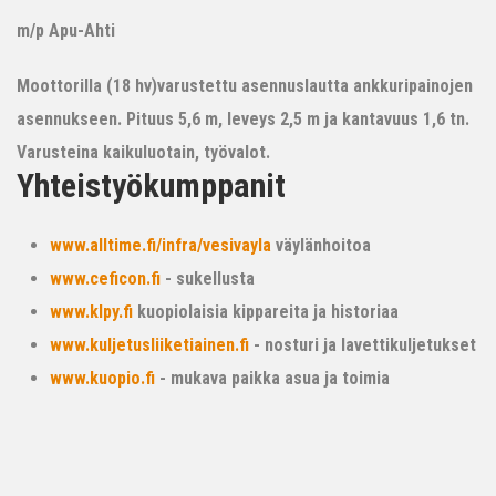
m/p Apu-Ahti
Moottorilla (18 hv)varustettu asennuslautta ankkuripainojen
asennukseen. Pituus 5,6 m, leveys 2,5 m ja kantavuus 1,6 tn.
Varusteina kaikuluotain, työvalot.
Yhteistyökumppanit
www.alltime.fi/infra/vesivayla
väylänhoitoa
www.ceficon.fi
- sukellusta
www.klpy.fi
kuopiolaisia kippareita ja historiaa
www.kuljetusliiketiainen.fi
- nosturi ja lavettikuljetukset
www.kuopio.fi
- mukava paikka asua ja toimia