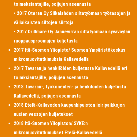
toimeksiantajille, poijujen asennusta
• 2017 Oteran Oy Siikalahden siltatyömaan työtasojen ja
väliaikaisten siltojen siirtoja
• 2017 Drillmare Oy Jännevirran siltatyömaan syväväylän
ruoppausproomujen kuljetusta
2017 Itä-Suomen Yliopisto/ Suomen Ympäristökeskus
mikromuovitutkimuksia Kallavedellä
2017 Tavaran ja henkilöiden kuljetusta Kallavedellä eri
toimksiantajille, poijujen asennusta
2018 Tavaran-, työkoneiden- ja henkilöiden kuljetusta
Kallavedellä, poijujen asennusta
2018 Etelä-Kallaveden kaupunkipuiston leiripaikkojen
uusien vessojen kuljetukset
2018 Itä-Suomen Yliopiston/ SYKE:n
mikromuovitutkimukset Etelä-Kallavedellä