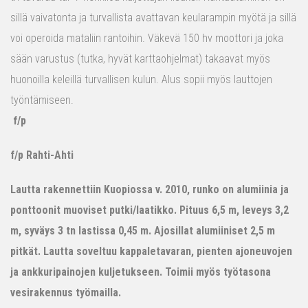
sillä vaivatonta ja turvallista avattavan keularampin myötä ja sillä
voi operoida mataliin rantoihin. Väkevä 150 hv moottori ja joka
sään varustus (tutka, hyvät karttaohjelmat) takaavat myös
huonoilla keleillä turvallisen kulun. Alus sopii myös lauttojen
työntämiseen.
f/p
f/p Rahti-Ahti
Lautta rakennettiin Kuopiossa v. 2010, runko on alumiinia ja
ponttoonit muoviset putki/laatikko. Pituus 6,5 m, leveys 3,2
m, syväys 3 tn lastissa 0,45 m. Ajosillat alumiiniset 2,5 m
pitkät. Lautta soveltuu kappaletavaran, pienten ajoneuvojen
ja ankkuripainojen kuljetukseen. Toimii myös työtasona
vesirakennus työmailla.