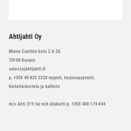
Ahtijahti Oy
Minna Canthin katu 2 A 26
70100 Kuopio
sales(a)ahtijahti.fi
p. +358 40 823 2328 myynti, tarjouspyynnöt,
hintatiedustelu ja hallinto
m/s Ahti 219 tai m/b Alukatti p. +358 400 174 844