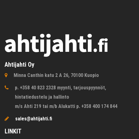
Ahtijahti Oy
Minna Canthin katu 2 A 26, 70100 Kuopio
p. +358 40 823 2328 myynti, tarjouspyynnöt,
hintatiedustelu ja hallinto
m/s Ahti 219 tai m/b Alukatti p. +358 400 174 844
sales@ahtijahti.fi
LINKIT