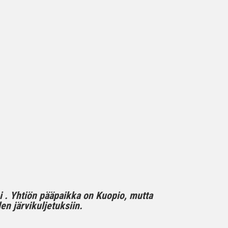
mi . Yhtiön pääpaikka on Kuopio, mutta
n järvikuljetuksiin.