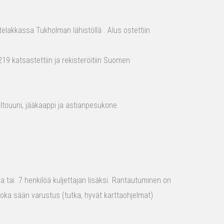
elakkassa Tukholman lähistöllä . Alus ostettiin
19 katsastettiin ja rekisteröitiin Suomen
aaltouuni, jääkaappi ja astianpesukone.
raa tai 7 henkilöä kuljettajan lisäksi. Rantautuminen on
 joka sään varustus (tutka, hyvät karttaohjelmat)