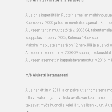
m/s AHTI 219 historia ja varustelu
Alus on alkuperältään Ruotsin armeijan maihinnousualu
Suomeen v. 2000 ja tuotiin meriteitse ajamalla Kuopio
Alukseen tehtiin muutostöitä v. 2003-04, rakentamalla
kauppalaivastoon v. 2005, Kotimaa 1-luokkaan.
Maksimi matkustajamäärä on 12 henkilöä ja alus voi o
Alukseen rakennettiin v. 2008-09 sauna ja kokoustilat e
Alukseen asennettiin kappaletavaranosturi v.2016, mi
m/b Alukatti katamaraani
Alus hankittiin v. 2011 ja on palvellut erinomaisena mon
sillä vaivatonta ja turvallista avattavan keularampin m
takaavat myös huonoilla keleillä turvallisen kulun. Al