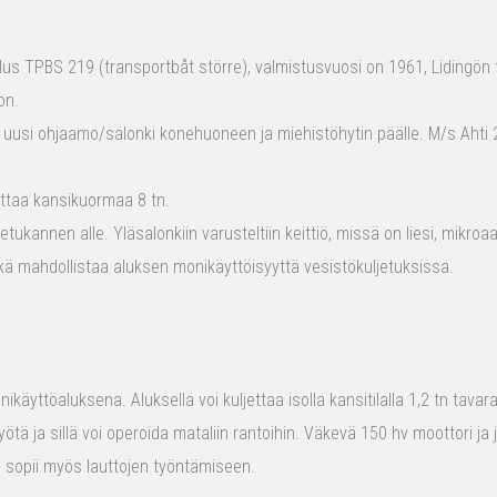
s TPBS 219 (transportbåt större), valmistusvuosi on 1961, Lidingön t
on.
 uusi ohjaamo/salonki konehuoneen ja miehistöhytin päälle. M/s Ahti 2
ttaa kansikuormaa 8 tn.
tukannen alle. Yläsalonkiin varusteltiin keittiö, missä on liesi, mikro
kä mahdollistaa aluksen monikäyttöisyyttä vesistökuljetuksissa.
ikäyttöaluksena. Aluksella voi kuljettaa isolla kansitilalla 1,2 tn tava
yötä ja sillä voi operoida mataliin rantoihin. Väkevä 150 hv moottori ja
us sopii myös lauttojen työntämiseen.