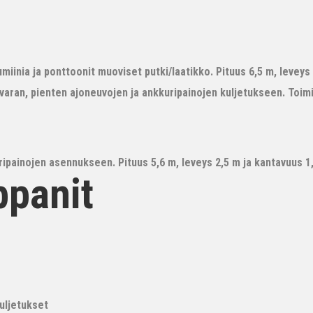
iinia ja ponttoonit muoviset putki/laatikko. Pituus 6,5 m, leveys 3
avaran, pienten ajoneuvojen ja ankkuripainojen kuljetukseen. Toim
ipainojen asennukseen. Pituus 5,6 m, leveys 2,5 m ja kantavuus 1,6
ppanit
kuljetukset