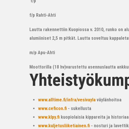
f/p
f/p Rahti-Ahti
Lautta rakennettiin Kuopiossa v. 2010, runko on alum
alumiiniset 2,5 m pitkät. Lautta soveltuu kappalet
m/p Apu-Ahti
Moottorilla (18 hv)varustettu asennuslautta ankkur
Yhteistyökum
www.alltime.fi/infra/vesivayla
väylänhoitoa
www.ceficon.fi
- sukellusta
www.klpy.fi
kuopiolaisia kippareita ja historiaa
www.kuljetusliiketiainen.fi
- nosturi ja lavetti