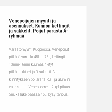
Venepoijujen myynti ja
asennukset. Kunnon kettingit
ja sakkelit. Poijut parasta A-
ryhmää
Varastomyynti Kuopiossa. Venepoijut
pitkällä varrella 45L ja 75L, kettingit
13mm-16mm kuumasinkityt
pitkälenkkiset ja D-sakkelit. Veneen
kiinnitykseen pollareita RST ja alumiini
valmisteita. Venepuomeja 2 kpl pituus
5m, kelluke päässä 45L, kysy tarjous!