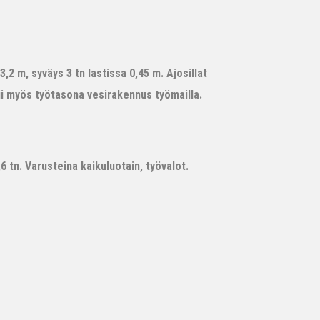
,2 m, syväys 3 tn lastissa 0,45 m. Ajosillat
ii myös työtasona vesirakennus työmailla.
 tn. Varusteina kaikuluotain, työvalot.