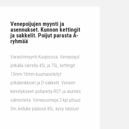
Venepoijujen myynti ja
asennukset. Kunnon kettingit
ja sakkelit. Poijut parasta A-
ryhmää
Varastomyynti Kuopiossa. Venepoijut
pitkällä varrella 45L ja 75L, kettingit
13mm-16mm kuumasinkityt
pitkälenkkiset ja D-sakkelit. Veneen
kiinnitykseen pollareita RST ja alumiini
valmisteita. Venepuomeja 2 kpl pituus
5m, kelluke päässä 45L, kysy tarjous!