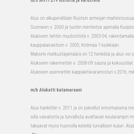
m/s AHTI 219 historia ja varustelu
Alus on alkuperältään Ruotsin armeijan maihinnousualu
Suomeen v. 2000 ja tuotiin meriteitse ajamalla Kuopio
Alukseen tehtiin muutostöitä v. 2003-04, rakentamalla
kauppalaivastoon v. 2005, Kotimaa 1-luokkaan.
Maksimi matkustajamäärä on 12 henkilöä ja alus voi o
Alukseen rakennettiin v. 2008-09 sauna ja kokoustilat e
Alukseen asennettiin kappaletavaranosturi v.2016, mi
m/b Alukatti katamaraani
Alus hankittiin v. 2011 ja on palvellut erinomaisena mon
sillä vaivatonta ja turvallista avattavan keularampin m
takaavat myös huonoilla keleillä turvallisen kulun. Al