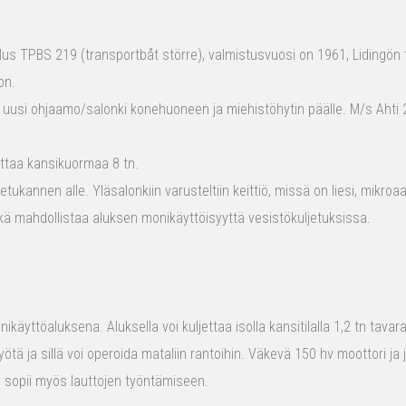
s TPBS 219 (transportbåt större), valmistusvuosi on 1961, Lidingön t
on.
 uusi ohjaamo/salonki konehuoneen ja miehistöhytin päälle. M/s Ahti 2
ttaa kansikuormaa 8 tn.
tukannen alle. Yläsalonkiin varusteltiin keittiö, missä on liesi, mikro
kä mahdollistaa aluksen monikäyttöisyyttä vesistökuljetuksissa.
ikäyttöaluksena. Aluksella voi kuljettaa isolla kansitilalla 1,2 tn tava
yötä ja sillä voi operoida mataliin rantoihin. Väkevä 150 hv moottori ja
us sopii myös lauttojen työntämiseen.