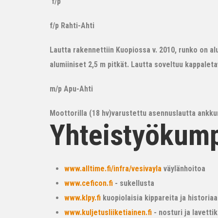
f/p
f/p Rahti-Ahti
Lautta rakennettiin Kuopiossa v. 2010, runko on alum
alumiiniset 2,5 m pitkät. Lautta soveltuu kappalet
m/p Apu-Ahti
Moottorilla (18 hv)varustettu asennuslautta ankkur
Yhteistyökum
www.alltime.fi/infra/vesivayla
väylänhoitoa
www.ceficon.fi
- sukellusta
www.klpy.fi
kuopiolaisia kippareita ja historiaa
www.kuljetusliiketiainen.fi
- nosturi ja lavetti