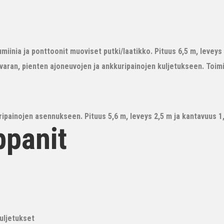
iinia ja ponttoonit muoviset putki/laatikko. Pituus 6,5 m, leveys 3
avaran, pienten ajoneuvojen ja ankkuripainojen kuljetukseen. Toim
ipainojen asennukseen. Pituus 5,6 m, leveys 2,5 m ja kantavuus 1,6
ppanit
kuljetukset