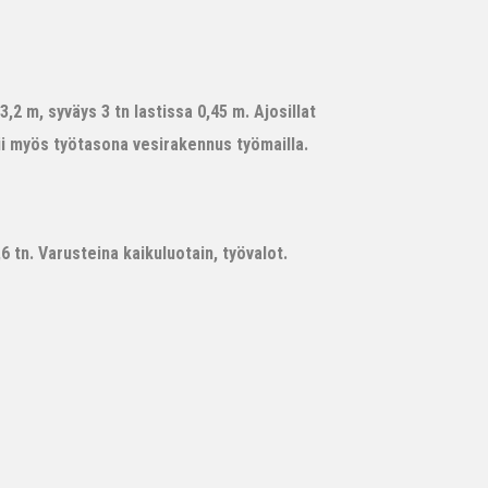
,2 m, syväys 3 tn lastissa 0,45 m. Ajosillat
ii myös työtasona vesirakennus työmailla.
 tn. Varusteina kaikuluotain, työvalot.