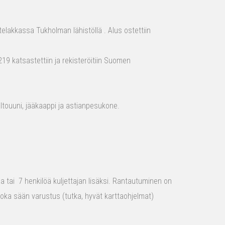
elakkassa Tukholman lähistöllä . Alus ostettiin
19 katsastettiin ja rekisteröitiin Suomen
aaltouuni, jääkaappi ja astianpesukone.
raa tai 7 henkilöä kuljettajan lisäksi. Rantautuminen on
 joka sään varustus (tutka, hyvät karttaohjelmat)