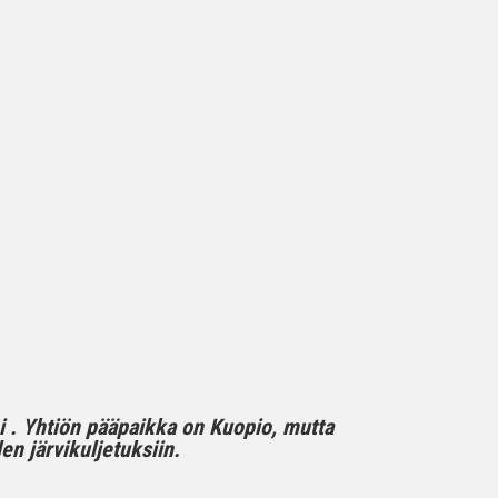
mi . Yhtiön pääpaikka on Kuopio, mutta
n järvikuljetuksiin.