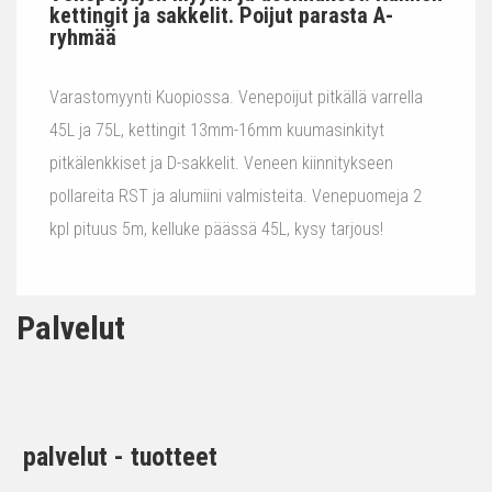
kettingit ja sakkelit. Poijut parasta A-
ryhmää
Varastomyynti Kuopiossa. Venepoijut pitkällä varrella
45L ja 75L, kettingit 13mm-16mm kuumasinkityt
pitkälenkkiset ja D-sakkelit. Veneen kiinnitykseen
pollareita RST ja alumiini valmisteita. Venepuomeja 2
kpl pituus 5m, kelluke päässä 45L, kysy tarjous!
Palvelut
palvelut - tuotteet