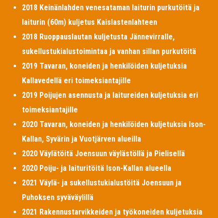
2018 Keinänlahden venesataman laiturin purkutöitä ja
laiturin (60m) kuljetus Kaislastenlahteen
2018 Ruoppauslautan kuljetusta Jännevirralle,
sukellustukialustoimintaa ja vanhan sillan purkutöitä
2019 Tavaran, koneiden ja henkilöiden kuljetuksia
Kallavedellä eri toimeksiantajille
2019 Poijujen asennusta ja laitureiden kuljetuksia eri
toimeksiantajille
2020 Tavaran, koneiden ja henkilöiden kuljetuksia Ison-
Kallan, Syvärin ja Vuotjärven alueilla
2020 Väylätöitä Joensuun väylästöllä ja Pielisellä
2020 Poiju- ja laituritöitä Ison-Kallan alueella
2021 Väylä- ja sukellustukialustöitä Joensuun ja
Puhoksen syväväylillä
2021 Rakennustarvikkeiden ja työkoneiden kuljetuksia