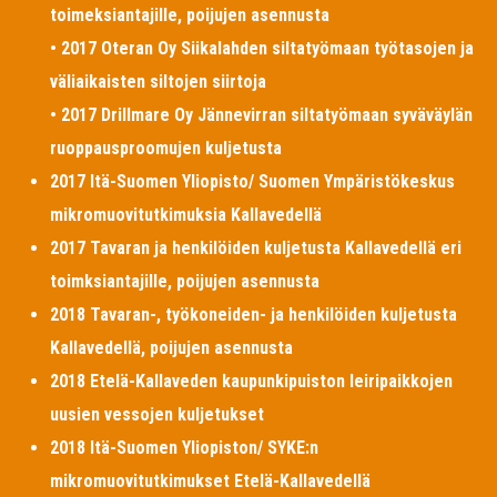
toimeksiantajille, poijujen asennusta
• 2017 Oteran Oy Siikalahden siltatyömaan työtasojen ja
väliaikaisten siltojen siirtoja
• 2017 Drillmare Oy Jännevirran siltatyömaan syväväylän
ruoppausproomujen kuljetusta
2017 Itä-Suomen Yliopisto/ Suomen Ympäristökeskus
mikromuovitutkimuksia Kallavedellä
2017 Tavaran ja henkilöiden kuljetusta Kallavedellä eri
toimksiantajille, poijujen asennusta
2018 Tavaran-, työkoneiden- ja henkilöiden kuljetusta
Kallavedellä, poijujen asennusta
2018 Etelä-Kallaveden kaupunkipuiston leiripaikkojen
uusien vessojen kuljetukset
2018 Itä-Suomen Yliopiston/ SYKE:n
mikromuovitutkimukset Etelä-Kallavedellä