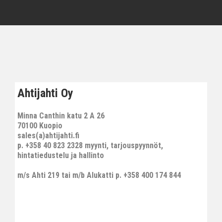
Ahtijahti Oy
Minna Canthin katu 2 A 26
70100 Kuopio
sales(a)ahtijahti.fi
p. +358 40 823 2328 myynti, tarjouspyynnöt,
hintatiedustelu ja hallinto
m/s Ahti 219 tai m/b Alukatti p. +358 400 174 844