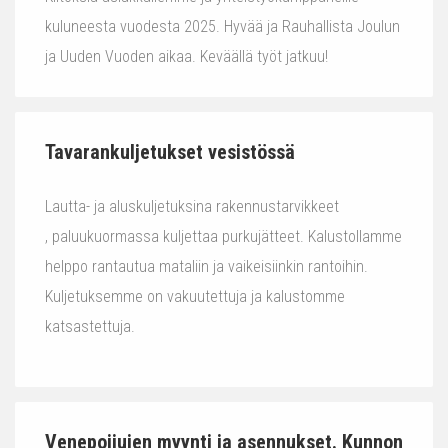
kuluneesta vuodesta 2025. Hyvää ja Rauhallista Joulun
ja Uuden Vuoden aikaa. Keväällä työt jatkuu!
Tavarankuljetukset vesistössä
Lautta- ja aluskuljetuksina rakennustarvikkeet
, paluukuormassa kuljettaa purkujätteet. Kalustollamme
helppo rantautua mataliin ja vaikeisiinkin rantoihin.
Kuljetuksemme on vakuutettuja ja kalustomme
katsastettuja.
Venepoijujen myynti ja asennukset. Kunnon