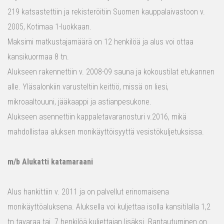
219 katsastettiin ja rekisteröitiin Suomen kauppalaivastoon v.
2005, Kotimaa 1-luokkaan.
Maksimi matkustajamäärä on 12 henkilöä ja alus voi ottaa
kansikuormaa 8 tn.
Alukseen rakennettiin v. 2008-09 sauna ja kokoustilat etukannen
alle. Yläsalonkiin varusteltiin keittiö, missä on liesi,
mikroaaltouuni, jääkaappi ja astianpesukone.
Alukseen asennettiin kappaletavaranosturi v.2016, mikä
mahdollistaa aluksen monikäyttöisyyttä vesistökuljetuksissa.
m/b Alukatti katamaraani
Alus hankittiin v. 2011 ja on palvellut erinomaisena
monikäyttöaluksena. Aluksella voi kuljettaa isolla kansitilalla 1,2
tn tavaraa tai 7 henkilöä kuljettajan lisäksi. Rantautuminen on