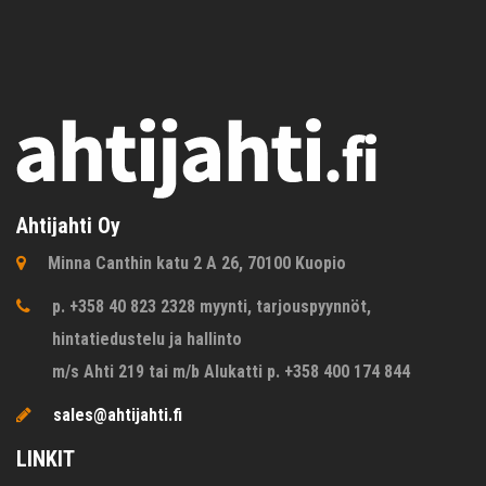
Ahtijahti Oy
Minna Canthin katu 2 A 26, 70100 Kuopio
p. +358 40 823 2328 myynti, tarjouspyynnöt,
hintatiedustelu ja hallinto
m/s Ahti 219 tai m/b Alukatti p. +358 400 174 844
sales@ahtijahti.fi
LINKIT