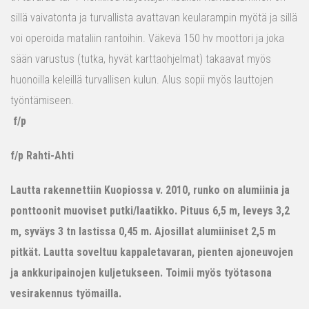
sillä vaivatonta ja turvallista avattavan keularampin myötä ja sillä
voi operoida mataliin rantoihin. Väkevä 150 hv moottori ja joka
sään varustus (tutka, hyvät karttaohjelmat) takaavat myös
huonoilla keleillä turvallisen kulun. Alus sopii myös lauttojen
työntämiseen.
f/p
f/p Rahti-Ahti
Lautta rakennettiin Kuopiossa v. 2010, runko on alumiinia ja
ponttoonit muoviset putki/laatikko. Pituus 6,5 m, leveys 3,2
m, syväys 3 tn lastissa 0,45 m. Ajosillat alumiiniset 2,5 m
pitkät. Lautta soveltuu kappaletavaran, pienten ajoneuvojen
ja ankkuripainojen kuljetukseen. Toimii myös työtasona
vesirakennus työmailla.