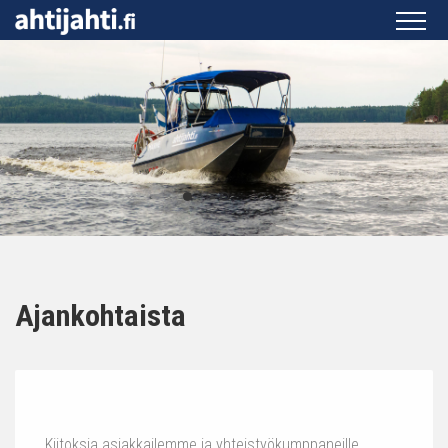
Ajankohtaista
Kiitoksia asiakkailemme ja yhteistyökumppaneille