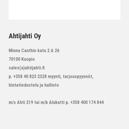
Ahtijahti Oy
Minna Canthin katu 2 A 26
70100 Kuopio
sales(a)ahtijahti.fi
p. +358 40 823 2328 myynti, tarjouspyynnöt,
hintatiedustelu ja hallinto
m/s Ahti 219 tai m/b Alukatti p. +358 400 174 844