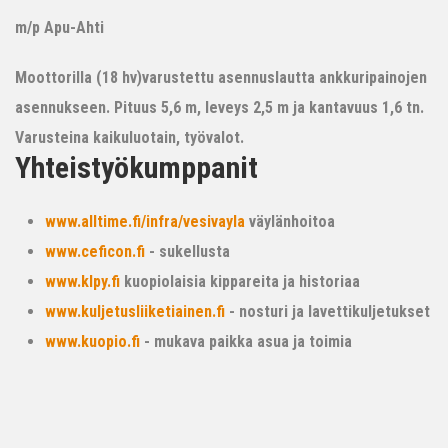
m/p Apu-Ahti
Moottorilla (18 hv)varustettu asennuslautta ankkuripainojen
asennukseen. Pituus 5,6 m, leveys 2,5 m ja kantavuus 1,6 tn.
Varusteina kaikuluotain, työvalot.
Yhteistyökumppanit
www.alltime.fi/infra/vesivayla
väylänhoitoa
www.ceficon.fi
- sukellusta
www.klpy.fi
kuopiolaisia kippareita ja historiaa
www.kuljetusliiketiainen.fi
- nosturi ja lavettikuljetukset
www.kuopio.fi
- mukava paikka asua ja toimia