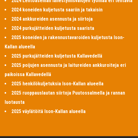
2024 Lentoaseman lähestymisvalojen työmaa eri tehtäviä
2024 koneiden kuljetusta saariin ja takaisin
2024 ankkureiden asennusta ja siirtoja
2024 purkujätteiden kuljetusta saarista
2025 koneiden ja rakennustavaroiden kuljetusta Ison-
Kallan alueella
2025 purkujätteiden kuljetusta Kallavedellä
2025 poijujen asennusta ja laitureiden ankkuroiteja eri
paikoissa Kallavedellä
2025 henkilökuljetuksia Ison-Kallan alueella
2025 ruoppauslautan siirtoja Puutossalmella ja rannan
luotausta
2025 väylätöitä Ison-Kallan alueella