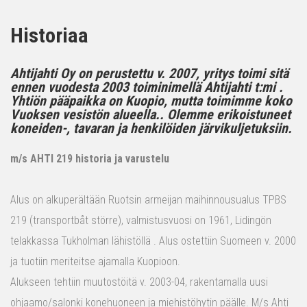
Historiaa
Ahtijahti Oy on perustettu v. 2007, yritys toimi sitä
ennen vuodesta 2003 toiminimellä Ahtijahti t:mi .
Yhtiön pääpaikka on Kuopio, mutta toimimme koko
Vuoksen vesistön alueella.. Olemme erikoistuneet
koneiden-, tavaran ja henkilöiden järvikuljetuksiin.
m/s AHTI 219 historia ja varustelu
Alus on alkuperältään Ruotsin armeijan maihinnousualus TPBS
219 (transportbåt större), valmistusvuosi on 1961, Lidingön
telakkassa Tukholman lähistöllä . Alus ostettiin Suomeen v. 2000
ja tuotiin meriteitse ajamalla Kuopioon.
Alukseen tehtiin muutostöitä v. 2003-04, rakentamalla uusi
ohjaamo/salonki konehuoneen ja miehistöhytin päälle. M/s Ahti