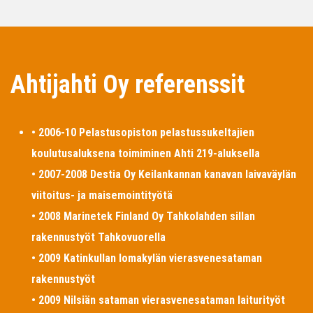
Ahtijahti Oy referenssit
• 2006-10 Pelastusopiston pelastussukeltajien
koulutusaluksena toimiminen Ahti 219-aluksella
• 2007-2008 Destia Oy Keilankannan kanavan laivaväylän
viitoitus- ja maisemointityötä
• 2008 Marinetek Finland Oy Tahkolahden sillan
rakennustyöt Tahkovuorella
• 2009 Katinkullan lomakylän vierasvenesataman
rakennustyöt
• 2009 Nilsiän sataman vierasvenesataman laiturityöt