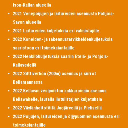
Ison-Kallan alueella
2021 Venepoijujen ja laitureiden asennusta Pohjois-
Savon alueella
2021 Laitureiden kuljetuksia eri valmistajille
2022 Koneiden- ja rakennustarvikkeidenkuljetuksia
saaristoon eri toimeksiantajille
2022 Henkilökuljetuksia saariin Etelä- ja Pohjois-
Kallavedellä
2022 Silttiverhon (200m) asennus ja siirrot
Bellanrannassa
2022 Kelluvan vesipuiston ankkuroinnin asennus
Bellawakelle, lautalla ilotulittajien kuljetuksia
2022 Väylänhoitotöitä Juojärvellä ja Pielisellä
2022 Poijujen, laitureiden ja öljypuomien asennusta eri
toimeksiantajille