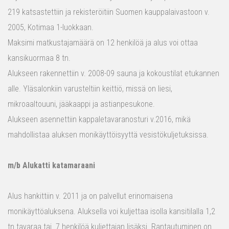
219 katsastettiin ja rekisteröitiin Suomen kauppalaivastoon v.
2005, Kotimaa 1-luokkaan.
Maksimi matkustajamäärä on 12 henkilöä ja alus voi ottaa
kansikuormaa 8 tn.
Alukseen rakennettiin v. 2008-09 sauna ja kokoustilat etukannen
alle. Yläsalonkiin varusteltiin keittiö, missä on liesi,
mikroaaltouuni, jääkaappi ja astianpesukone.
Alukseen asennettiin kappaletavaranosturi v.2016, mikä
mahdollistaa aluksen monikäyttöisyyttä vesistökuljetuksissa.
m/b Alukatti katamaraani
Alus hankittiin v. 2011 ja on palvellut erinomaisena
monikäyttöaluksena. Aluksella voi kuljettaa isolla kansitilalla 1,2
tn tavaraa tai 7 henkilöä kuljettajan lisäksi. Rantautuminen on