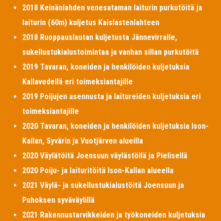
2018 Keinänlahden venesataman laiturin purkutöitä ja
laiturin (60m) kuljetus Kaislastenlahteen
2018 Ruoppauslautan kuljetusta Jännevirralle,
sukellustukialustoimintaa ja vanhan sillan purkutöitä
2019 Tavaran, koneiden ja henkilöiden kuljetuksia
Kallavedellä eri toimeksiantajille
2019 Poijujen asennusta ja laitureiden kuljetuksia eri
toimeksiantajille
2020 Tavaran, koneiden ja henkilöiden kuljetuksia Ison-
Kallan, Syvärin ja Vuotjärven alueilla
2020 Väylätöitä Joensuun väylästöllä ja Pielisellä
2020 Poiju- ja laituritöitä Ison-Kallan alueella
2021 Väylä- ja sukellustukialustöitä Joensuun ja
Puhoksen syväväylillä
2021 Rakennustarvikkeiden ja työkoneiden kuljetuksia