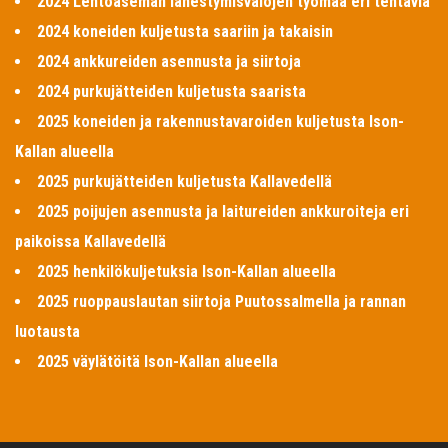
2024 Lentoaseman lähestymisvalojen työmaa eri tehtäviä
2024 koneiden kuljetusta saariin ja takaisin
2024 ankkureiden asennusta ja siirtoja
2024 purkujätteiden kuljetusta saarista
2025 koneiden ja rakennustavaroiden kuljetusta Ison-
Kallan alueella
2025 purkujätteiden kuljetusta Kallavedellä
2025 poijujen asennusta ja laitureiden ankkuroiteja eri
paikoissa Kallavedellä
2025 henkilökuljetuksia Ison-Kallan alueella
2025 ruoppauslautan siirtoja Puutossalmella ja rannan
luotausta
2025 väylätöitä Ison-Kallan alueella