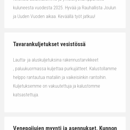
kuluneesta vuodesta 2025. Hyvää ja Rauhallista Joulun
ja Uuden Vuoden aikaa. Keväällä työt jatkuu!
Tavarankuljetukset vesistössä
Lautta- ja aluskuljetuksina rakennustarvikkeet
, paluukuormassa kuljettaa purkujätteet. Kalustollamme
helppo rantautua mataliin ja vaikeisiinkin rantoihin.
Kuljetuksemme on vakuutettuja ja kalustomme
katsastettuja.
Venepoijujen myynti ja asennukset. Kunnon