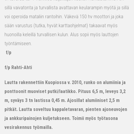
sillä vaivatonta ja turvallista avattavan keularampin myötä ja sillä
voi operoida mataliin rantoihin. Väkevä 150 hv moottori ja joka
sään varustus (tutka, hyvät karttaohjelmat) takaavat myös
huonoilla keleillä turvallisen kulun. Alus sopii myös lauttojen
työntämiseen.
f/p
f/p Rahti-Ahti
Lautta rakennettiin Kuopiossa v. 2010, runko on alumiinia ja
ponttoonit muoviset putki/laatikko. Pituus 6,5 m, leveys 3,2
m, syväys 3 tn lastissa 0,45 m. Ajosillat alumiiniset 2,5 m
pitkät. Lautta soveltuu kappaletavaran, pienten ajoneuvojen
ja ankkuripainojen kuljetukseen. Toimii myös työtasona
vesirakennus työmailla.