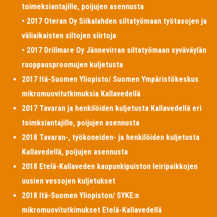
toimeksiantajille, poijujen asennusta
• 2017 Oteran Oy Siikalahden siltatyömaan työtasojen ja
väliaikaisten siltojen siirtoja
• 2017 Drillmare Oy Jännevirran siltatyömaan syväväylän
ruoppausproomujen kuljetusta
2017 Itä-Suomen Yliopisto/ Suomen Ympäristökeskus
mikromuovitutkimuksia Kallavedellä
2017 Tavaran ja henkilöiden kuljetusta Kallavedellä eri
toimksiantajille, poijujen asennusta
2018 Tavaran-, työkoneiden- ja henkilöiden kuljetusta
Kallavedellä, poijujen asennusta
2018 Etelä-Kallaveden kaupunkipuiston leiripaikkojen
uusien vessojen kuljetukset
2018 Itä-Suomen Yliopiston/ SYKE:n
mikromuovitutkimukset Etelä-Kallavedellä