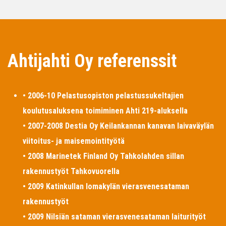
Ahtijahti Oy referenssit
• 2006-10 Pelastusopiston pelastussukeltajien
koulutusaluksena toimiminen Ahti 219-aluksella
• 2007-2008 Destia Oy Keilankannan kanavan laivaväylän
viitoitus- ja maisemointityötä
• 2008 Marinetek Finland Oy Tahkolahden sillan
rakennustyöt Tahkovuorella
• 2009 Katinkullan lomakylän vierasvenesataman
rakennustyöt
• 2009 Nilsiän sataman vierasvenesataman laiturityöt