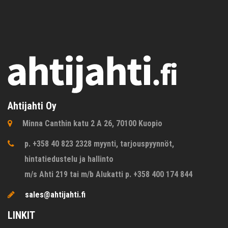
Ahtijahti Oy
Minna Canthin katu 2 A 26, 70100 Kuopio
p. +358 40 823 2328 myynti, tarjouspyynnöt,
hintatiedustelu ja hallinto
m/s Ahti 219 tai m/b Alukatti p. +358 400 174 844
sales@ahtijahti.fi
LINKIT