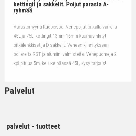
kettingit ja sakkelit. Poijut parasta A-
ryhmää
Varastomyynti Kuopiossa. Venepoijut pitkällä varrella
45L ja 75L, kettingit 13mm-16mm kuumasinkityt
pitkälenkkiset ja D-sakkelit. Veneen kiinnitykseen
pollareita RST ja alumiini valmisteita. Venepuomeja 2
kpl pituus 5m, kelluke päässä 45L, kysy tarjous!
Palvelut
palvelut - tuotteet