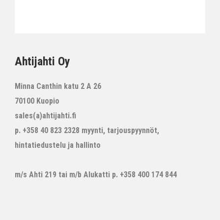
Ahtijahti Oy
Minna Canthin katu 2 A 26
70100 Kuopio
sales(a)ahtijahti.fi
p. +358 40 823 2328 myynti, tarjouspyynnöt,
hintatiedustelu ja hallinto
m/s Ahti 219 tai m/b Alukatti p. +358 400 174 844