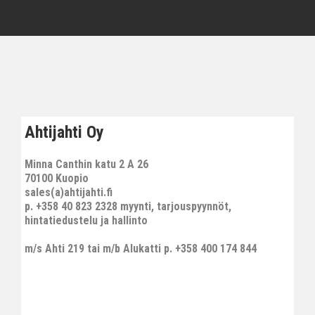
Ahtijahti Oy
Minna Canthin katu 2 A 26
70100 Kuopio
sales(a)ahtijahti.fi
p. +358 40 823 2328 myynti, tarjouspyynnöt,
hintatiedustelu ja hallinto
m/s Ahti 219 tai m/b Alukatti p. +358 400 174 844