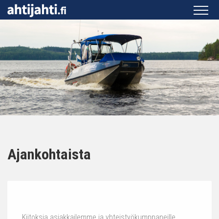
Ajankohtaista
Kiitoksia asiakkailemme ja yhteistyökumppaneille