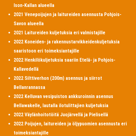
Ison-Kallan alueella
2021 Venepoijujen ja laitureiden asennusta Pohjois-
Savon alueella
2021 Laitureiden kuljetuksia eri valmistajille
2022 Koneiden- ja rakennustarvikkeidenkuljetuksia
saaristoon eri toimeksiantajille
2022 Henkilökuljetuksia saariin Etelä- ja Pohjois-
Kallavedellä
2022 Silttiverhon (200m) asennus ja siirrot
Bellanrannassa
2022 Kelluvan vesipuiston ankkuroinnin asennus
Bellawakelle, lautalla ilotulittajien kuljetuksia
2022 Väylänhoitotöitä Juojärvellä ja Pielisellä
2022 Poijujen, laitureiden ja öljypuomien asennusta eri
toimeksiantajille