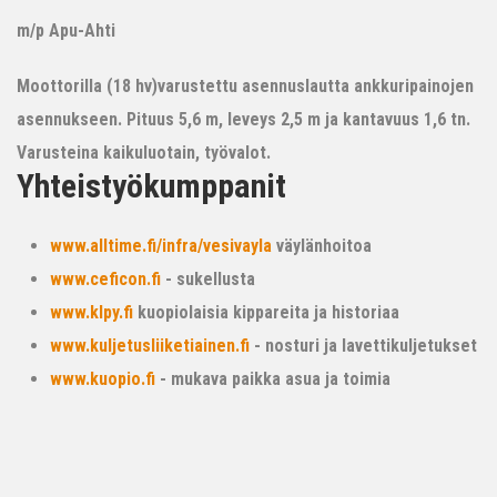
m/p Apu-Ahti
Moottorilla (18 hv)varustettu asennuslautta ankkuripainojen
asennukseen. Pituus 5,6 m, leveys 2,5 m ja kantavuus 1,6 tn.
Varusteina kaikuluotain, työvalot.
Yhteistyökumppanit
www.alltime.fi/infra/vesivayla
väylänhoitoa
www.ceficon.fi
- sukellusta
www.klpy.fi
kuopiolaisia kippareita ja historiaa
www.kuljetusliiketiainen.fi
- nosturi ja lavettikuljetukset
www.kuopio.fi
- mukava paikka asua ja toimia