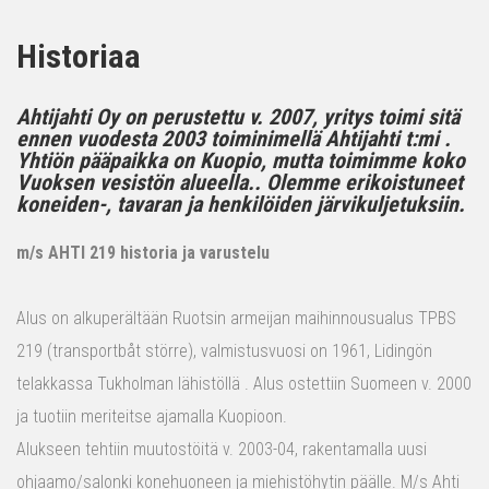
Historiaa
Ahtijahti Oy on perustettu v. 2007, yritys toimi sitä
ennen vuodesta 2003 toiminimellä Ahtijahti t:mi .
Yhtiön pääpaikka on Kuopio, mutta toimimme koko
Vuoksen vesistön alueella.. Olemme erikoistuneet
koneiden-, tavaran ja henkilöiden järvikuljetuksiin.
m/s AHTI 219 historia ja varustelu
Alus on alkuperältään Ruotsin armeijan maihinnousualus TPBS
219 (transportbåt större), valmistusvuosi on 1961, Lidingön
telakkassa Tukholman lähistöllä . Alus ostettiin Suomeen v. 2000
ja tuotiin meriteitse ajamalla Kuopioon.
Alukseen tehtiin muutostöitä v. 2003-04, rakentamalla uusi
ohjaamo/salonki konehuoneen ja miehistöhytin päälle. M/s Ahti