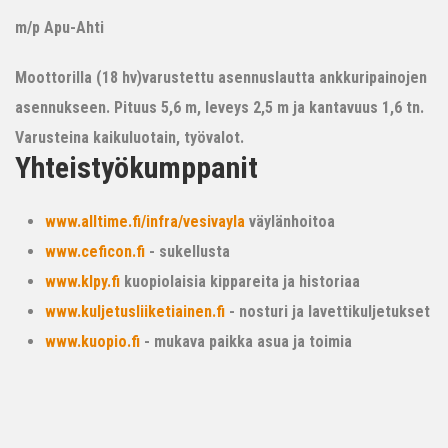
m/p Apu-Ahti
Moottorilla (18 hv)varustettu asennuslautta ankkuripainojen
asennukseen. Pituus 5,6 m, leveys 2,5 m ja kantavuus 1,6 tn.
Varusteina kaikuluotain, työvalot.
Yhteistyökumppanit
www.alltime.fi/infra/vesivayla
väylänhoitoa
www.ceficon.fi
- sukellusta
www.klpy.fi
kuopiolaisia kippareita ja historiaa
www.kuljetusliiketiainen.fi
- nosturi ja lavettikuljetukset
www.kuopio.fi
- mukava paikka asua ja toimia