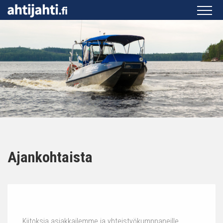
Ajankohtaista
Kiitoksia asiakkailemme ja yhteistyökumppaneille