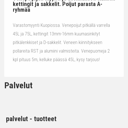
kettingit ja sakkelit. Poijut parasta A-
ryhmää
Varastomyynti Kuopiossa. Venepoijut pitkällä varrella
45L ja 75L, kettingit 13mm-16mm kuumasinkityt
pitkälenkkiset ja D-sakkelit. Veneen kiinnitykseen
pollareita RST ja alumiini valmisteita. Venepuomeja 2
kpl pituus 5m, kelluke päässä 45L, kysy tarjous!
Palvelut
palvelut - tuotteet