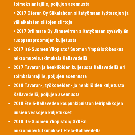
toimeksiantajille, poijujen asennusta
• 2017 Oteran Oy Siikalahden siltatyömaan työtasojen ja
väliaikaisten siltojen siirtoja
• 2017 Drillmare Oy Jännevirran siltatyömaan syväväylän
ruoppausproomujen kuljetusta
2017 Itä-Suomen Yliopisto/ Suomen Ympäristökeskus
mikromuovitutkimuksia Kallavedellä
2017 Tavaran ja henkilöiden kuljetusta Kallavedellä eri
toimksiantajille, poijujen asennusta
2018 Tavaran-, työkoneiden- ja henkilöiden kuljetusta
Kallavedellä, poijujen asennusta
2018 Etelä-Kallaveden kaupunkipuiston leiripaikkojen
uusien vessojen kuljetukset
2018 Itä-Suomen Yliopiston/ SYKE:n
mikromuovitutkimukset Etelä-Kallavedellä