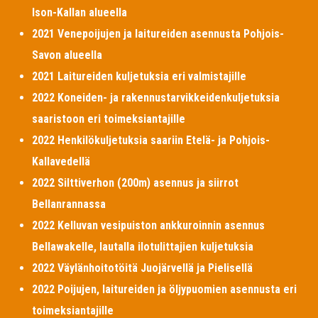
Ison-Kallan alueella
2021 Venepoijujen ja laitureiden asennusta Pohjois-
Savon alueella
2021 Laitureiden kuljetuksia eri valmistajille
2022 Koneiden- ja rakennustarvikkeidenkuljetuksia
saaristoon eri toimeksiantajille
2022 Henkilökuljetuksia saariin Etelä- ja Pohjois-
Kallavedellä
2022 Silttiverhon (200m) asennus ja siirrot
Bellanrannassa
2022 Kelluvan vesipuiston ankkuroinnin asennus
Bellawakelle, lautalla ilotulittajien kuljetuksia
2022 Väylänhoitotöitä Juojärvellä ja Pielisellä
2022 Poijujen, laitureiden ja öljypuomien asennusta eri
toimeksiantajille