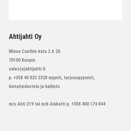
Ahtijahti Oy
Minna Canthin katu 2 A 26
70100 Kuopio
sales(a)ahtijahti.fi
p. +358 40 823 2328 myynti, tarjouspyynnöt,
hintatiedustelu ja hallinto
m/s Ahti 219 tai m/b Alukatti p. +358 400 174 844