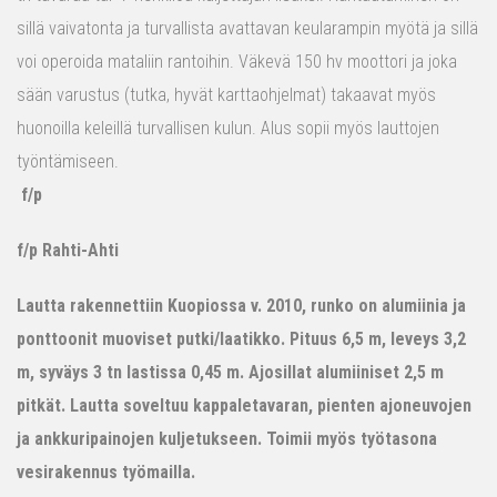
sillä vaivatonta ja turvallista avattavan keularampin myötä ja sillä
voi operoida mataliin rantoihin. Väkevä 150 hv moottori ja joka
sään varustus (tutka, hyvät karttaohjelmat) takaavat myös
huonoilla keleillä turvallisen kulun. Alus sopii myös lauttojen
työntämiseen.
f/p
f/p Rahti-Ahti
Lautta rakennettiin Kuopiossa v. 2010, runko on alumiinia ja
ponttoonit muoviset putki/laatikko. Pituus 6,5 m, leveys 3,2
m, syväys 3 tn lastissa 0,45 m. Ajosillat alumiiniset 2,5 m
pitkät. Lautta soveltuu kappaletavaran, pienten ajoneuvojen
ja ankkuripainojen kuljetukseen. Toimii myös työtasona
vesirakennus työmailla.