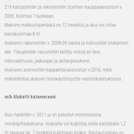
219 katsastettiin ja rekisteröitiin Suomen kauppalaivastoon v.
2005, Kotimaa 1-luokkaan.
Maksimi matkustajamäärä on 12 henkilöä ja alus voi ottaa
kansikuormaa 8 tn.
Alukseen rakennettiin v. 2008-09 sauna ja kokoustilat etukannen
alle. Yläsalonkiin varusteltiin keittiö, missä on liesi,
mikroaaltouuni, jääkaappi ja astianpesukone.
Alukseen asennettiin kappaletavaranosturi v.2016, mikä
mahdollistaa aluksen monikäyttöisyyttä vesistökuljetuksissa.
m/b Alukatti katamaraani
Alus hankittiin v. 2011 ja on palvellut erinomaisena
monikäyttöaluksena. Aluksella voi kuljettaa isolla kansitilalla 1,2
tn tavaraa tai 7 henkilöä kuljettajan lisäksi. Rantautuminen on