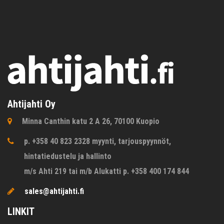
Ahtijahti Oy
Minna Canthin katu 2 A 26, 70100 Kuopio
p. +358 40 823 2328 myynti, tarjouspyynnöt,
hintatiedustelu ja hallinto
m/s Ahti 219 tai m/b Alukatti p. +358 400 174 844
sales@ahtijahti.fi
LINKIT