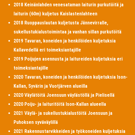
2018 Keinänlahden venesataman laiturin purkutöitä ja
laiturin (60m) kuljetus Kaislastenlahteen
2018 Ruoppauslautan kuljetusta Jännevirralle,
sukellustukialustoimintaa ja vanhan sillan purkutöitä
2019 Tavaran, koneiden ja henkilöiden kuljetuksia
Kallavedellä eri toimeksiantajille
2019 Poijujen asennusta ja laitureiden kuljetuksia eri
toimeksiantajille
2020 Tavaran, koneiden ja henkilöiden kuljetuksia Ison-
Kallan, Syvärin ja Vuotjärven alueilla
2020 Väylätöitä Joensuun väylästöllä ja Pielisellä
2020 Poiju- ja laituritöitä Ison-Kallan alueella
2021 Väylä- ja sukellustukialustöitä Joensuun ja
Puhoksen syväväylillä
2021 Rakennustarvikkeiden ja työkoneiden kuljetuksia