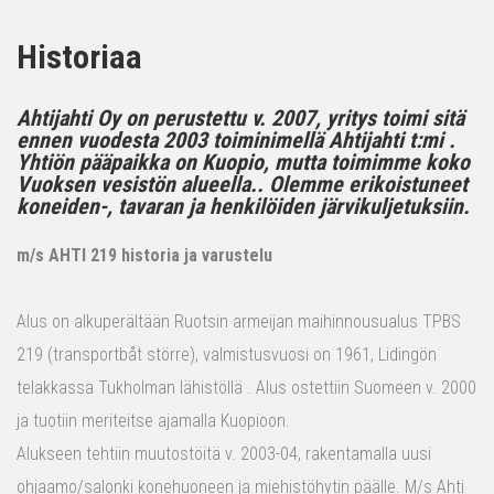
Historiaa
Ahtijahti Oy on perustettu v. 2007, yritys toimi sitä
ennen vuodesta 2003 toiminimellä Ahtijahti t:mi .
Yhtiön pääpaikka on Kuopio, mutta toimimme koko
Vuoksen vesistön alueella.. Olemme erikoistuneet
koneiden-, tavaran ja henkilöiden järvikuljetuksiin.
m/s AHTI 219 historia ja varustelu
Alus on alkuperältään Ruotsin armeijan maihinnousualus TPBS
219 (transportbåt större), valmistusvuosi on 1961, Lidingön
telakkassa Tukholman lähistöllä . Alus ostettiin Suomeen v. 2000
ja tuotiin meriteitse ajamalla Kuopioon.
Alukseen tehtiin muutostöitä v. 2003-04, rakentamalla uusi
ohjaamo/salonki konehuoneen ja miehistöhytin päälle. M/s Ahti