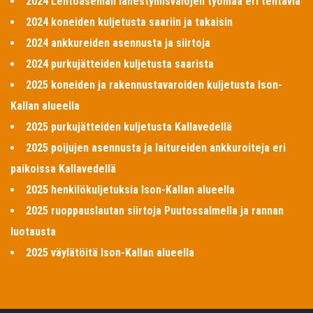
2024 Lentoaseman lähestymisvalojen työmaa eri tehtäviä
2024 koneiden kuljetusta saariin ja takaisin
2024 ankkureiden asennusta ja siirtoja
2024 purkujätteiden kuljetusta saarista
2025 koneiden ja rakennustavaroiden kuljetusta Ison-
Kallan alueella
2025 purkujätteiden kuljetusta Kallavedellä
2025 poijujen asennusta ja laitureiden ankkuroiteja eri
paikoissa Kallavedellä
2025 henkilökuljetuksia Ison-Kallan alueella
2025 ruoppauslautan siirtoja Puutossalmella ja rannan
luotausta
2025 väylätöitä Ison-Kallan alueella