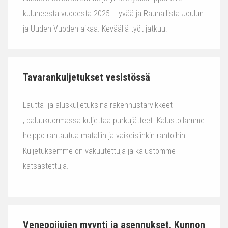
kuluneesta vuodesta 2025. Hyvää ja Rauhallista Joulun
ja Uuden Vuoden aikaa. Keväällä työt jatkuu!
Tavarankuljetukset vesistössä
Lautta- ja aluskuljetuksina rakennustarvikkeet
, paluukuormassa kuljettaa purkujätteet. Kalustollamme
helppo rantautua mataliin ja vaikeisiinkin rantoihin.
Kuljetuksemme on vakuutettuja ja kalustomme
katsastettuja.
Venepoijujen myynti ja asennukset. Kunnon