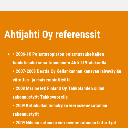
Ahtijahti Oy referenssit
• 2006-10 Pelastusopiston pelastussukeltajien
koulutusaluksena toimiminen Ahti 219-aluksella
• 2007-2008 Destia Oy Keilankannan kanavan laivaväylän
viitoitus- ja maisemointityötä
• 2008 Marinetek Finland Oy Tahkolahden sillan
rakennustyöt Tahkovuorella
• 2009 Katinkullan lomakylän vierasvenesataman
rakennustyöt
• 2009 Nilsiän sataman vierasvenesataman laiturityöt