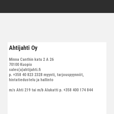
Ahtijahti Oy
Minna Canthin katu 2 A 26
70100 Kuopio
sales(a)ahtijahti.fi
p. +358 40 823 2328 myynti, tarjouspyynnöt,
hintatiedustelu ja hallinto
m/s Ahti 219 tai m/b Alukatti p. +358 400 174 844