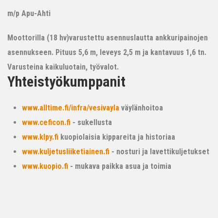
m/p Apu-Ahti
Moottorilla (18 hv)varustettu asennuslautta ankkuripainojen
asennukseen. Pituus 5,6 m, leveys 2,5 m ja kantavuus 1,6 tn.
Varusteina kaikuluotain, työvalot.
Yhteistyökumppanit
www.alltime.fi/infra/vesivayla
väylänhoitoa
www.ceficon.fi
- sukellusta
www.klpy.fi
kuopiolaisia kippareita ja historiaa
www.kuljetusliiketiainen.fi
- nosturi ja lavettikuljetukset
www.kuopio.fi
- mukava paikka asua ja toimia