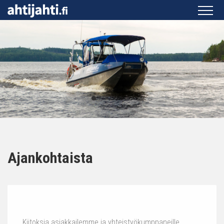
Ajankohtaista
Kiitoksia asiakkailemme ja yhteistyökumppaneille