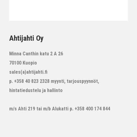
Ahtijahti Oy
Minna Canthin katu 2 A 26
70100 Kuopio
sales(a)ahtijahti.fi
p. +358 40 823 2328 myynti, tarjouspyynnöt,
hintatiedustelu ja hallinto
m/s Ahti 219 tai m/b Alukatti p. +358 400 174 844