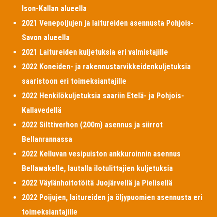
Ison-Kallan alueella
2021 Venepoijujen ja laitureiden asennusta Pohjois-
Savon alueella
2021 Laitureiden kuljetuksia eri valmistajille
2022 Koneiden- ja rakennustarvikkeidenkuljetuksia
saaristoon eri toimeksiantajille
2022 Henkilökuljetuksia saariin Etelä- ja Pohjois-
Kallavedellä
2022 Silttiverhon (200m) asennus ja siirrot
Bellanrannassa
2022 Kelluvan vesipuiston ankkuroinnin asennus
Bellawakelle, lautalla ilotulittajien kuljetuksia
2022 Väylänhoitotöitä Juojärvellä ja Pielisellä
2022 Poijujen, laitureiden ja öljypuomien asennusta eri
toimeksiantajille