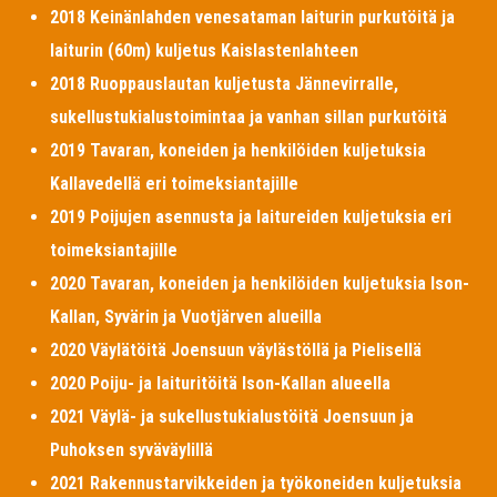
2018 Keinänlahden venesataman laiturin purkutöitä ja
laiturin (60m) kuljetus Kaislastenlahteen
2018 Ruoppauslautan kuljetusta Jännevirralle,
sukellustukialustoimintaa ja vanhan sillan purkutöitä
2019 Tavaran, koneiden ja henkilöiden kuljetuksia
Kallavedellä eri toimeksiantajille
2019 Poijujen asennusta ja laitureiden kuljetuksia eri
toimeksiantajille
2020 Tavaran, koneiden ja henkilöiden kuljetuksia Ison-
Kallan, Syvärin ja Vuotjärven alueilla
2020 Väylätöitä Joensuun väylästöllä ja Pielisellä
2020 Poiju- ja laituritöitä Ison-Kallan alueella
2021 Väylä- ja sukellustukialustöitä Joensuun ja
Puhoksen syväväylillä
2021 Rakennustarvikkeiden ja työkoneiden kuljetuksia