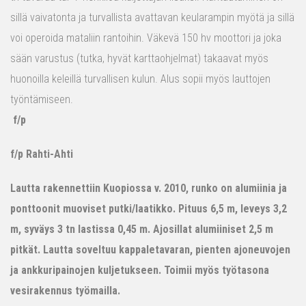
sillä vaivatonta ja turvallista avattavan keularampin myötä ja sillä
voi operoida mataliin rantoihin. Väkevä 150 hv moottori ja joka
sään varustus (tutka, hyvät karttaohjelmat) takaavat myös
huonoilla keleillä turvallisen kulun. Alus sopii myös lauttojen
työntämiseen.
f/p
f/p Rahti-Ahti
Lautta rakennettiin Kuopiossa v. 2010, runko on alumiinia ja
ponttoonit muoviset putki/laatikko. Pituus 6,5 m, leveys 3,2
m, syväys 3 tn lastissa 0,45 m. Ajosillat alumiiniset 2,5 m
pitkät. Lautta soveltuu kappaletavaran, pienten ajoneuvojen
ja ankkuripainojen kuljetukseen. Toimii myös työtasona
vesirakennus työmailla.