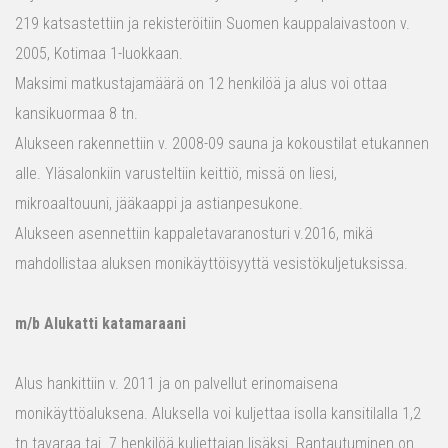
219 katsastettiin ja rekisteröitiin Suomen kauppalaivastoon v.
2005, Kotimaa 1-luokkaan.
Maksimi matkustajamäärä on 12 henkilöä ja alus voi ottaa
kansikuormaa 8 tn.
Alukseen rakennettiin v. 2008-09 sauna ja kokoustilat etukannen
alle. Yläsalonkiin varusteltiin keittiö, missä on liesi,
mikroaaltouuni, jääkaappi ja astianpesukone.
Alukseen asennettiin kappaletavaranosturi v.2016, mikä
mahdollistaa aluksen monikäyttöisyyttä vesistökuljetuksissa.
m/b Alukatti katamaraani
Alus hankittiin v. 2011 ja on palvellut erinomaisena
monikäyttöaluksena. Aluksella voi kuljettaa isolla kansitilalla 1,2
tn tavaraa tai 7 henkilöä kuljettajan lisäksi. Rantautuminen on