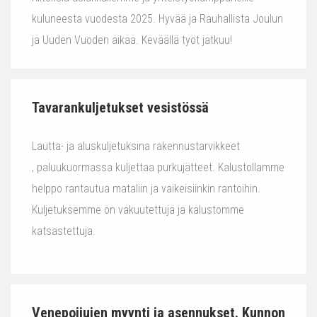
kuluneesta vuodesta 2025. Hyvää ja Rauhallista Joulun
ja Uuden Vuoden aikaa. Keväällä työt jatkuu!
Tavarankuljetukset vesistössä
Lautta- ja aluskuljetuksina rakennustarvikkeet
, paluukuormassa kuljettaa purkujätteet. Kalustollamme
helppo rantautua mataliin ja vaikeisiinkin rantoihin.
Kuljetuksemme on vakuutettuja ja kalustomme
katsastettuja.
Venepoijujen myynti ja asennukset. Kunnon