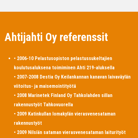
Ahtijahti Oy referenssit
• 2006-10 Pelastusopiston pelastussukeltajien
koulutusaluksena toimiminen Ahti 219-aluksella
• 2007-2008 Destia Oy Keilankannan kanavan laivaväylän
viitoitus- ja maisemointityötä
• 2008 Marinetek Finland Oy Tahkolahden sillan
rakennustyöt Tahkovuorella
• 2009 Katinkullan lomakylän vierasvenesataman
rakennustyöt
• 2009 Nilsiän sataman vierasvenesataman laiturityöt