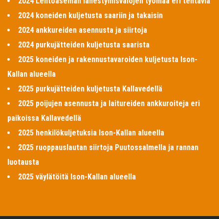
2024 Lentoaseman lähestymisvalojen työmaa eri tehtäviä
2024 koneiden kuljetusta saariin ja takaisin
2024 ankkureiden asennusta ja siirtoja
2024 purkujätteiden kuljetusta saarista
2025 koneiden ja rakennustavaroiden kuljetusta Ison-
Kallan alueella
2025 purkujätteiden kuljetusta Kallavedellä
2025 poijujen asennusta ja laitureiden ankkuroiteja eri
paikoissa Kallavedellä
2025 henkilökuljetuksia Ison-Kallan alueella
2025 ruoppauslautan siirtoja Puutossalmella ja rannan
luotausta
2025 väylätöitä Ison-Kallan alueella