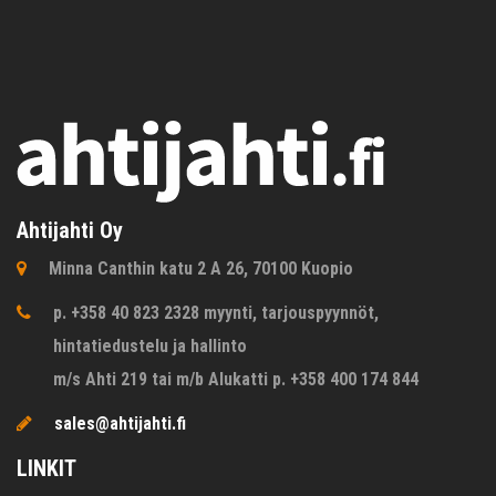
Ahtijahti Oy
Minna Canthin katu 2 A 26, 70100 Kuopio
p. +358 40 823 2328 myynti, tarjouspyynnöt,
hintatiedustelu ja hallinto
m/s Ahti 219 tai m/b Alukatti p. +358 400 174 844
sales@ahtijahti.fi
LINKIT