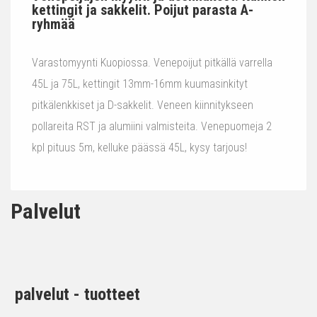
kettingit ja sakkelit. Poijut parasta A-
ryhmää
Varastomyynti Kuopiossa. Venepoijut pitkällä varrella
45L ja 75L, kettingit 13mm-16mm kuumasinkityt
pitkälenkkiset ja D-sakkelit. Veneen kiinnitykseen
pollareita RST ja alumiini valmisteita. Venepuomeja 2
kpl pituus 5m, kelluke päässä 45L, kysy tarjous!
Palvelut
palvelut - tuotteet