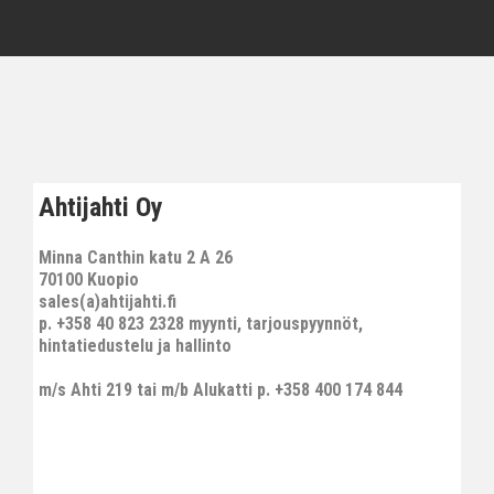
Ahtijahti Oy
Minna Canthin katu 2 A 26
70100 Kuopio
sales(a)ahtijahti.fi
p. +358 40 823 2328 myynti, tarjouspyynnöt,
hintatiedustelu ja hallinto
m/s Ahti 219 tai m/b Alukatti p. +358 400 174 844