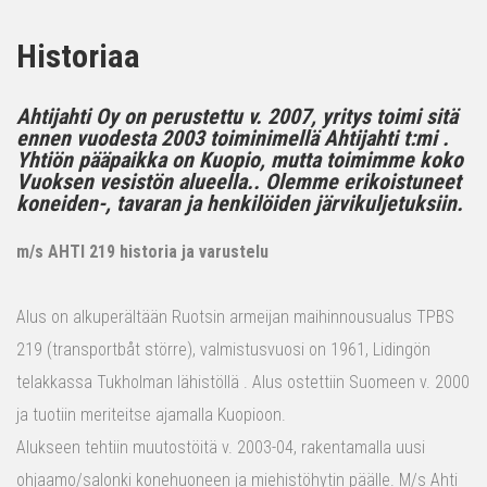
Historiaa
Ahtijahti Oy on perustettu v. 2007, yritys toimi sitä
ennen vuodesta 2003 toiminimellä Ahtijahti t:mi .
Yhtiön pääpaikka on Kuopio, mutta toimimme koko
Vuoksen vesistön alueella.. Olemme erikoistuneet
koneiden-, tavaran ja henkilöiden järvikuljetuksiin.
m/s AHTI 219 historia ja varustelu
Alus on alkuperältään Ruotsin armeijan maihinnousualus TPBS
219 (transportbåt större), valmistusvuosi on 1961, Lidingön
telakkassa Tukholman lähistöllä . Alus ostettiin Suomeen v. 2000
ja tuotiin meriteitse ajamalla Kuopioon.
Alukseen tehtiin muutostöitä v. 2003-04, rakentamalla uusi
ohjaamo/salonki konehuoneen ja miehistöhytin päälle. M/s Ahti