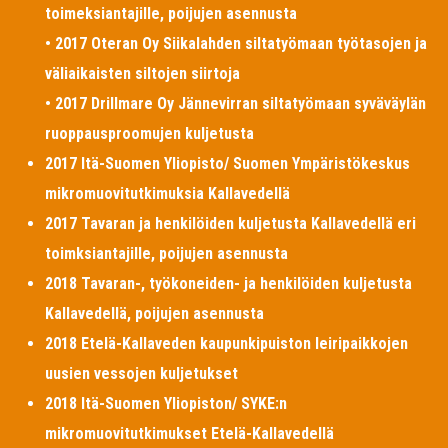
toimeksiantajille, poijujen asennusta
• 2017 Oteran Oy Siikalahden siltatyömaan työtasojen ja
väliaikaisten siltojen siirtoja
• 2017 Drillmare Oy Jännevirran siltatyömaan syväväylän
ruoppausproomujen kuljetusta
2017 Itä-Suomen Yliopisto/ Suomen Ympäristökeskus
mikromuovitutkimuksia Kallavedellä
2017 Tavaran ja henkilöiden kuljetusta Kallavedellä eri
toimksiantajille, poijujen asennusta
2018 Tavaran-, työkoneiden- ja henkilöiden kuljetusta
Kallavedellä, poijujen asennusta
2018 Etelä-Kallaveden kaupunkipuiston leiripaikkojen
uusien vessojen kuljetukset
2018 Itä-Suomen Yliopiston/ SYKE:n
mikromuovitutkimukset Etelä-Kallavedellä