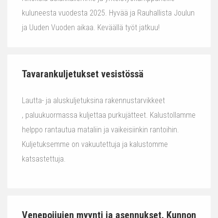
kuluneesta vuodesta 2025. Hyvää ja Rauhallista Joulun
ja Uuden Vuoden aikaa. Keväällä työt jatkuu!
Tavarankuljetukset vesistössä
Lautta- ja aluskuljetuksina rakennustarvikkeet
, paluukuormassa kuljettaa purkujätteet. Kalustollamme
helppo rantautua mataliin ja vaikeisiinkin rantoihin.
Kuljetuksemme on vakuutettuja ja kalustomme
katsastettuja.
Venepoijujen myynti ja asennukset. Kunnon