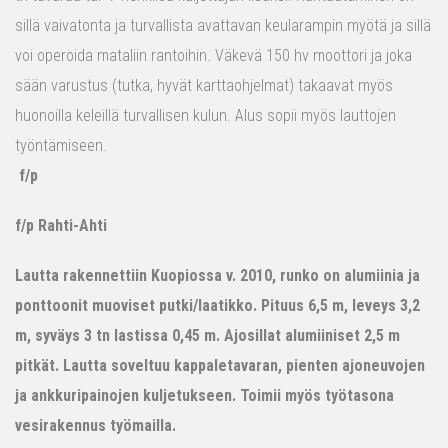
sillä vaivatonta ja turvallista avattavan keularampin myötä ja sillä
voi operoida mataliin rantoihin. Väkevä 150 hv moottori ja joka
sään varustus (tutka, hyvät karttaohjelmat) takaavat myös
huonoilla keleillä turvallisen kulun. Alus sopii myös lauttojen
työntämiseen.
f/p
f/p Rahti-Ahti
Lautta rakennettiin Kuopiossa v. 2010, runko on alumiinia ja
ponttoonit muoviset putki/laatikko. Pituus 6,5 m, leveys 3,2
m, syväys 3 tn lastissa 0,45 m. Ajosillat alumiiniset 2,5 m
pitkät. Lautta soveltuu kappaletavaran, pienten ajoneuvojen
ja ankkuripainojen kuljetukseen. Toimii myös työtasona
vesirakennus työmailla.