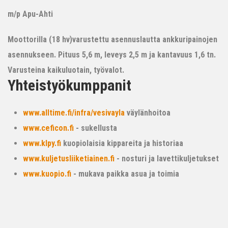
m/p Apu-Ahti
Moottorilla (18 hv)varustettu asennuslautta ankkuripainojen
asennukseen. Pituus 5,6 m, leveys 2,5 m ja kantavuus 1,6 tn.
Varusteina kaikuluotain, työvalot.
Yhteistyökumppanit
www.alltime.fi/infra/vesivayla
väylänhoitoa
www.ceficon.fi
- sukellusta
www.klpy.fi
kuopiolaisia kippareita ja historiaa
www.kuljetusliiketiainen.fi
- nosturi ja lavettikuljetukset
www.kuopio.fi
- mukava paikka asua ja toimia