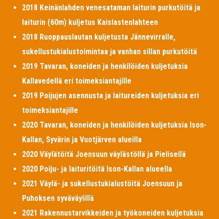
2018 Keinänlahden venesataman laiturin purkutöitä ja
laiturin (60m) kuljetus Kaislastenlahteen
2018 Ruoppauslautan kuljetusta Jännevirralle,
sukellustukialustoimintaa ja vanhan sillan purkutöitä
2019 Tavaran, koneiden ja henkilöiden kuljetuksia
Kallavedellä eri toimeksiantajille
2019 Poijujen asennusta ja laitureiden kuljetuksia eri
toimeksiantajille
2020 Tavaran, koneiden ja henkilöiden kuljetuksia Ison-
Kallan, Syvärin ja Vuotjärven alueilla
2020 Väylätöitä Joensuun väylästöllä ja Pielisellä
2020 Poiju- ja laituritöitä Ison-Kallan alueella
2021 Väylä- ja sukellustukialustöitä Joensuun ja
Puhoksen syväväylillä
2021 Rakennustarvikkeiden ja työkoneiden kuljetuksia