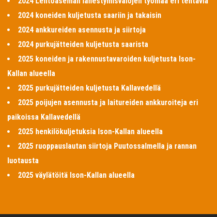
2024 Lentoaseman lähestymisvalojen työmaa eri tehtäviä
2024 koneiden kuljetusta saariin ja takaisin
2024 ankkureiden asennusta ja siirtoja
2024 purkujätteiden kuljetusta saarista
2025 koneiden ja rakennustavaroiden kuljetusta Ison-
Kallan alueella
2025 purkujätteiden kuljetusta Kallavedellä
2025 poijujen asennusta ja laitureiden ankkuroiteja eri
paikoissa Kallavedellä
2025 henkilökuljetuksia Ison-Kallan alueella
2025 ruoppauslautan siirtoja Puutossalmella ja rannan
luotausta
2025 väylätöitä Ison-Kallan alueella