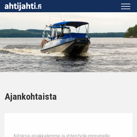
Ajankohtaista
Kiitoksia asiakkailemme ja yhteistyökumppaneille