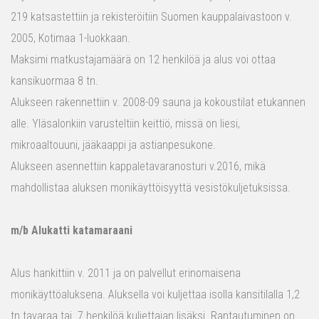
219 katsastettiin ja rekisteröitiin Suomen kauppalaivastoon v.
2005, Kotimaa 1-luokkaan.
Maksimi matkustajamäärä on 12 henkilöä ja alus voi ottaa
kansikuormaa 8 tn.
Alukseen rakennettiin v. 2008-09 sauna ja kokoustilat etukannen
alle. Yläsalonkiin varusteltiin keittiö, missä on liesi,
mikroaaltouuni, jääkaappi ja astianpesukone.
Alukseen asennettiin kappaletavaranosturi v.2016, mikä
mahdollistaa aluksen monikäyttöisyyttä vesistökuljetuksissa.
m/b Alukatti katamaraani
Alus hankittiin v. 2011 ja on palvellut erinomaisena
monikäyttöaluksena. Aluksella voi kuljettaa isolla kansitilalla 1,2
tn tavaraa tai 7 henkilöä kuljettajan lisäksi. Rantautuminen on