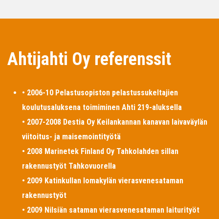
Ahtijahti Oy referenssit
• 2006-10 Pelastusopiston pelastussukeltajien
koulutusaluksena toimiminen Ahti 219-aluksella
• 2007-2008 Destia Oy Keilankannan kanavan laivaväylän
viitoitus- ja maisemointityötä
• 2008 Marinetek Finland Oy Tahkolahden sillan
rakennustyöt Tahkovuorella
• 2009 Katinkullan lomakylän vierasvenesataman
rakennustyöt
• 2009 Nilsiän sataman vierasvenesataman laiturityöt