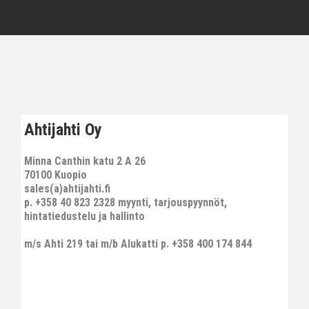
Ahtijahti Oy
Minna Canthin katu 2 A 26
70100 Kuopio
sales(a)ahtijahti.fi
p. +358 40 823 2328 myynti, tarjouspyynnöt,
hintatiedustelu ja hallinto
m/s Ahti 219 tai m/b Alukatti p. +358 400 174 844