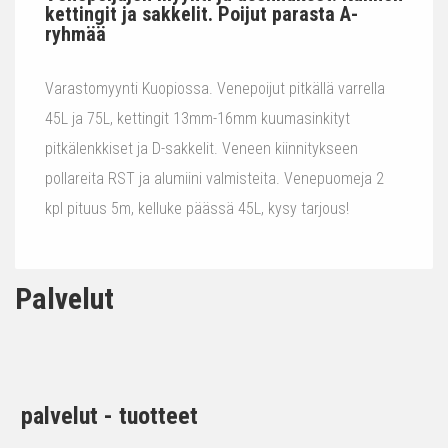
kettingit ja sakkelit. Poijut parasta A-
ryhmää
Varastomyynti Kuopiossa. Venepoijut pitkällä varrella
45L ja 75L, kettingit 13mm-16mm kuumasinkityt
pitkälenkkiset ja D-sakkelit. Veneen kiinnitykseen
pollareita RST ja alumiini valmisteita. Venepuomeja 2
kpl pituus 5m, kelluke päässä 45L, kysy tarjous!
Palvelut
palvelut - tuotteet