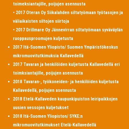
toimeksiantajille, poijujen asennusta
• 2017 Oteran Oy Siikalahden siltatyömaan työtasojen ja
väliaikaisten siltojen siirtoja
• 2017 Drillmare Oy Jännevirran siltatyömaan syväväylän
ruoppausproomujen kuljetusta
2017 Itä-Suomen Yliopisto/ Suomen Ympäristökeskus
mikromuovitutkimuksia Kallavedellä
2017 Tavaran ja henkilöiden kuljetusta Kallavedellä eri
toimksiantajille, poijujen asennusta
2018 Tavaran-, työkoneiden- ja henkilöiden kuljetusta
Kallavedellä, poijujen asennusta
2018 Etelä-Kallaveden kaupunkipuiston leiripaikkojen
uusien vessojen kuljetukset
2018 Itä-Suomen Yliopiston/ SYKE:n
mikromuovitutkimukset Etelä-Kallavedellä