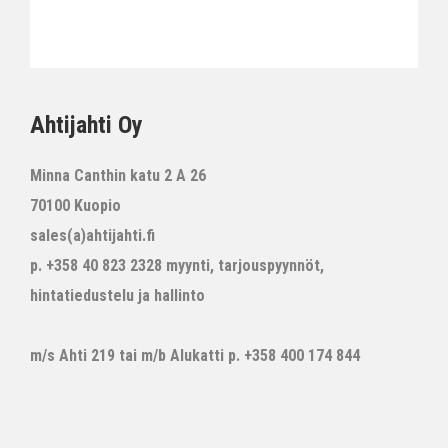
Ahtijahti Oy
Minna Canthin katu 2 A 26
70100 Kuopio
sales(a)ahtijahti.fi
p. +358 40 823 2328 myynti, tarjouspyynnöt,
hintatiedustelu ja hallinto
m/s Ahti 219 tai m/b Alukatti p. +358 400 174 844