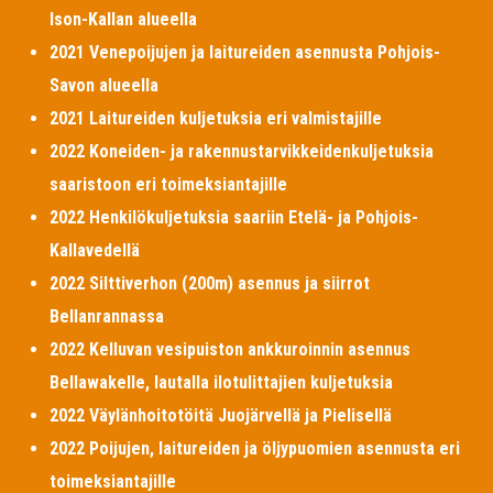
Ison-Kallan alueella
2021 Venepoijujen ja laitureiden asennusta Pohjois-
Savon alueella
2021 Laitureiden kuljetuksia eri valmistajille
2022 Koneiden- ja rakennustarvikkeidenkuljetuksia
saaristoon eri toimeksiantajille
2022 Henkilökuljetuksia saariin Etelä- ja Pohjois-
Kallavedellä
2022 Silttiverhon (200m) asennus ja siirrot
Bellanrannassa
2022 Kelluvan vesipuiston ankkuroinnin asennus
Bellawakelle, lautalla ilotulittajien kuljetuksia
2022 Väylänhoitotöitä Juojärvellä ja Pielisellä
2022 Poijujen, laitureiden ja öljypuomien asennusta eri
toimeksiantajille