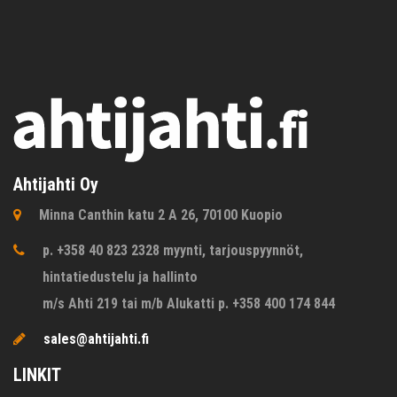
Ahtijahti Oy
Minna Canthin katu 2 A 26, 70100 Kuopio
p. +358 40 823 2328 myynti, tarjouspyynnöt,
hintatiedustelu ja hallinto
m/s Ahti 219 tai m/b Alukatti p. +358 400 174 844
sales@ahtijahti.fi
LINKIT