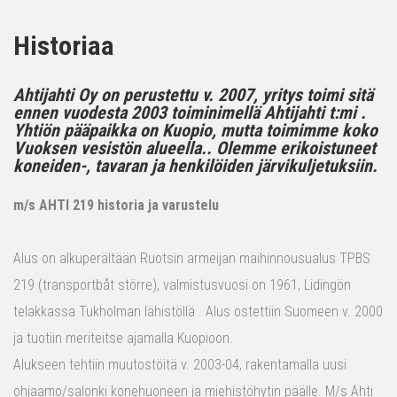
Historiaa
Ahtijahti Oy on perustettu v. 2007, yritys toimi sitä
ennen vuodesta 2003 toiminimellä Ahtijahti t:mi .
Yhtiön pääpaikka on Kuopio, mutta toimimme koko
Vuoksen vesistön alueella.. Olemme erikoistuneet
koneiden-, tavaran ja henkilöiden järvikuljetuksiin.
m/s AHTI 219 historia ja varustelu
Alus on alkuperältään Ruotsin armeijan maihinnousualus TPBS
219 (transportbåt större), valmistusvuosi on 1961, Lidingön
telakkassa Tukholman lähistöllä . Alus ostettiin Suomeen v. 2000
ja tuotiin meriteitse ajamalla Kuopioon.
Alukseen tehtiin muutostöitä v. 2003-04, rakentamalla uusi
ohjaamo/salonki konehuoneen ja miehistöhytin päälle. M/s Ahti