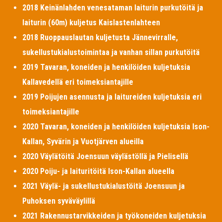
2018 Keinänlahden venesataman laiturin purkutöitä ja
laiturin (60m) kuljetus Kaislastenlahteen
2018 Ruoppauslautan kuljetusta Jännevirralle,
sukellustukialustoimintaa ja vanhan sillan purkutöitä
2019 Tavaran, koneiden ja henkilöiden kuljetuksia
Kallavedellä eri toimeksiantajille
2019 Poijujen asennusta ja laitureiden kuljetuksia eri
toimeksiantajille
2020 Tavaran, koneiden ja henkilöiden kuljetuksia Ison-
Kallan, Syvärin ja Vuotjärven alueilla
2020 Väylätöitä Joensuun väylästöllä ja Pielisellä
2020 Poiju- ja laituritöitä Ison-Kallan alueella
2021 Väylä- ja sukellustukialustöitä Joensuun ja
Puhoksen syväväylillä
2021 Rakennustarvikkeiden ja työkoneiden kuljetuksia