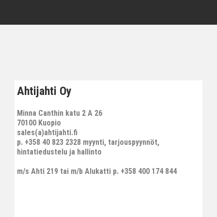
Ahtijahti Oy
Minna Canthin katu 2 A 26
70100 Kuopio
sales(a)ahtijahti.fi
p. +358 40 823 2328 myynti, tarjouspyynnöt,
hintatiedustelu ja hallinto
m/s Ahti 219 tai m/b Alukatti p. +358 400 174 844