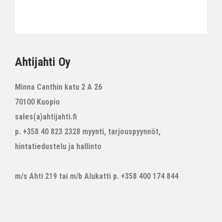
Ahtijahti Oy
Minna Canthin katu 2 A 26
70100 Kuopio
sales(a)ahtijahti.fi
p. +358 40 823 2328 myynti, tarjouspyynnöt,
hintatiedustelu ja hallinto
m/s Ahti 219 tai m/b Alukatti p. +358 400 174 844