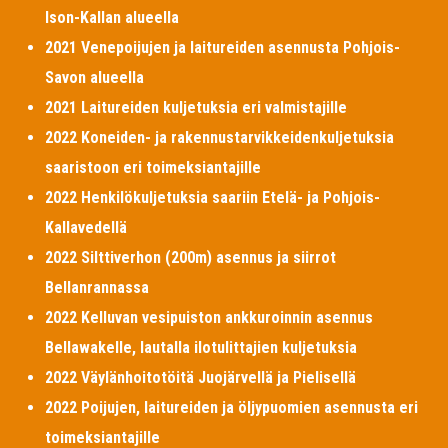
Ison-Kallan alueella
2021 Venepoijujen ja laitureiden asennusta Pohjois-
Savon alueella
2021 Laitureiden kuljetuksia eri valmistajille
2022 Koneiden- ja rakennustarvikkeidenkuljetuksia
saaristoon eri toimeksiantajille
2022 Henkilökuljetuksia saariin Etelä- ja Pohjois-
Kallavedellä
2022 Silttiverhon (200m) asennus ja siirrot
Bellanrannassa
2022 Kelluvan vesipuiston ankkuroinnin asennus
Bellawakelle, lautalla ilotulittajien kuljetuksia
2022 Väylänhoitotöitä Juojärvellä ja Pielisellä
2022 Poijujen, laitureiden ja öljypuomien asennusta eri
toimeksiantajille