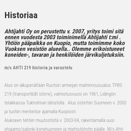
Historiaa
Ahtijahti Oy on perustettu v. 2007, yritys toimi sitä
ennen vuodesta 2003 toiminimellä Ahtijahti t:mi .
Yhtiön pääpaikka on Kuopio, mutta toimimme koko
Vuoksen vesistön alueella.. Olemme erikoistuneet
koneiden-, tavaran ja henkilöiden järvikuljetuksiin.
m/s AHTI 219 historia ja varustelu
Alus on alkuperältään Ruotsin armeijan maihinnousualus TPBS
219 (transportbåt större), valmistusvuosi on 1961, Lidingön
telakkassa Tukholman lähistöllä . Alus ostettiin Suomeen v. 2000
ja tuotiin meriteitse ajamalla Kuopioon.
Alukseen tehtiin muutostöitä v. 2003-04, rakentamalla uusi
ohjaamo/salonki konehuoneen ja miehistöhytin päälle. M/s Ahti