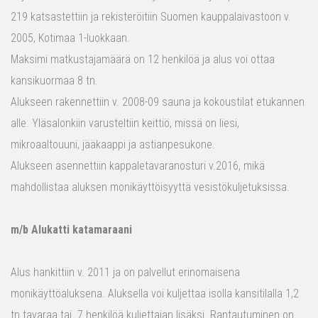
219 katsastettiin ja rekisteröitiin Suomen kauppalaivastoon v.
2005, Kotimaa 1-luokkaan.
Maksimi matkustajamäärä on 12 henkilöä ja alus voi ottaa
kansikuormaa 8 tn.
Alukseen rakennettiin v. 2008-09 sauna ja kokoustilat etukannen
alle. Yläsalonkiin varusteltiin keittiö, missä on liesi,
mikroaaltouuni, jääkaappi ja astianpesukone.
Alukseen asennettiin kappaletavaranosturi v.2016, mikä
mahdollistaa aluksen monikäyttöisyyttä vesistökuljetuksissa.
m/b Alukatti katamaraani
Alus hankittiin v. 2011 ja on palvellut erinomaisena
monikäyttöaluksena. Aluksella voi kuljettaa isolla kansitilalla 1,2
tn tavaraa tai 7 henkilöä kuljettajan lisäksi. Rantautuminen on