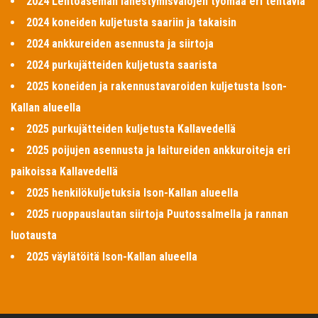
2024 Lentoaseman lähestymisvalojen työmaa eri tehtäviä
2024 koneiden kuljetusta saariin ja takaisin
2024 ankkureiden asennusta ja siirtoja
2024 purkujätteiden kuljetusta saarista
2025 koneiden ja rakennustavaroiden kuljetusta Ison-
Kallan alueella
2025 purkujätteiden kuljetusta Kallavedellä
2025 poijujen asennusta ja laitureiden ankkuroiteja eri
paikoissa Kallavedellä
2025 henkilökuljetuksia Ison-Kallan alueella
2025 ruoppauslautan siirtoja Puutossalmella ja rannan
luotausta
2025 väylätöitä Ison-Kallan alueella