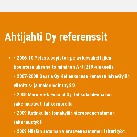
Ahtijahti Oy referenssit
• 2006-10 Pelastusopiston pelastussukeltajien
koulutusaluksena toimiminen Ahti 219-aluksella
• 2007-2008 Destia Oy Keilankannan kanavan laivaväylän
viitoitus- ja maisemointityötä
• 2008 Marinetek Finland Oy Tahkolahden sillan
rakennustyöt Tahkovuorella
• 2009 Katinkullan lomakylän vierasvenesataman
rakennustyöt
• 2009 Nilsiän sataman vierasvenesataman laiturityöt