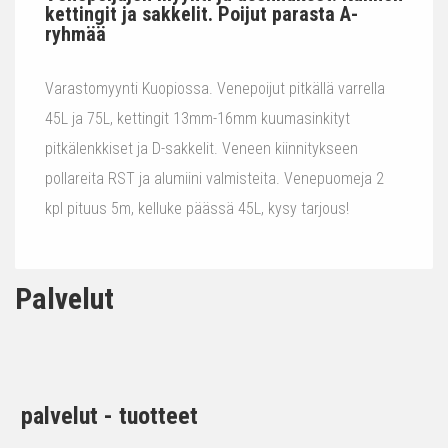
kettingit ja sakkelit. Poijut parasta A-
ryhmää
Varastomyynti Kuopiossa. Venepoijut pitkällä varrella
45L ja 75L, kettingit 13mm-16mm kuumasinkityt
pitkälenkkiset ja D-sakkelit. Veneen kiinnitykseen
pollareita RST ja alumiini valmisteita. Venepuomeja 2
kpl pituus 5m, kelluke päässä 45L, kysy tarjous!
Palvelut
palvelut - tuotteet