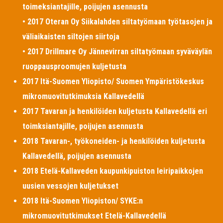
toimeksiantajille, poijujen asennusta
• 2017 Oteran Oy Siikalahden siltatyömaan työtasojen ja
väliaikaisten siltojen siirtoja
• 2017 Drillmare Oy Jännevirran siltatyömaan syväväylän
ruoppausproomujen kuljetusta
2017 Itä-Suomen Yliopisto/ Suomen Ympäristökeskus
mikromuovitutkimuksia Kallavedellä
2017 Tavaran ja henkilöiden kuljetusta Kallavedellä eri
toimksiantajille, poijujen asennusta
2018 Tavaran-, työkoneiden- ja henkilöiden kuljetusta
Kallavedellä, poijujen asennusta
2018 Etelä-Kallaveden kaupunkipuiston leiripaikkojen
uusien vessojen kuljetukset
2018 Itä-Suomen Yliopiston/ SYKE:n
mikromuovitutkimukset Etelä-Kallavedellä