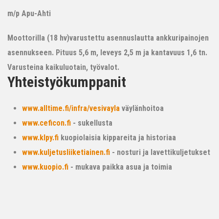
m/p Apu-Ahti
Moottorilla (18 hv)varustettu asennuslautta ankkuripainojen
asennukseen. Pituus 5,6 m, leveys 2,5 m ja kantavuus 1,6 tn.
Varusteina kaikuluotain, työvalot.
Yhteistyökumppanit
www.alltime.fi/infra/vesivayla
väylänhoitoa
www.ceficon.fi
- sukellusta
www.klpy.fi
kuopiolaisia kippareita ja historiaa
www.kuljetusliiketiainen.fi
- nosturi ja lavettikuljetukset
www.kuopio.fi
- mukava paikka asua ja toimia