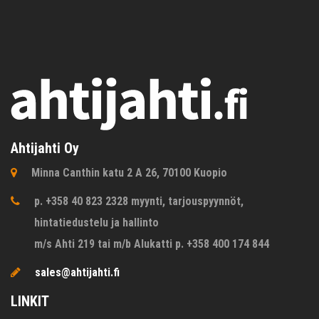
Ahtijahti Oy
Minna Canthin katu 2 A 26, 70100 Kuopio
p. +358 40 823 2328 myynti, tarjouspyynnöt,
hintatiedustelu ja hallinto
m/s Ahti 219 tai m/b Alukatti p. +358 400 174 844
sales@ahtijahti.fi
LINKIT