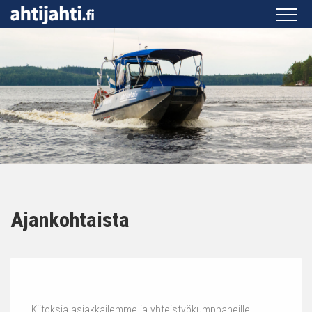
Ajankohtaista
Kiitoksia asiakkailemme ja yhteistyökumppaneille