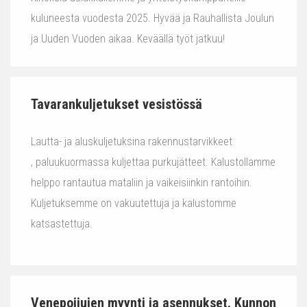
kuluneesta vuodesta 2025. Hyvää ja Rauhallista Joulun
ja Uuden Vuoden aikaa. Keväällä työt jatkuu!
Tavarankuljetukset vesistössä
Lautta- ja aluskuljetuksina rakennustarvikkeet
, paluukuormassa kuljettaa purkujätteet. Kalustollamme
helppo rantautua mataliin ja vaikeisiinkin rantoihin.
Kuljetuksemme on vakuutettuja ja kalustomme
katsastettuja.
Venepoijujen myynti ja asennukset. Kunnon