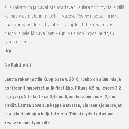
sillä vaivatonta ja turvallista avattavan keularampin myötä ja sillä
voi operoida mataliin rantoihin. Väkevä 150 hv moottori ja joka
sään varustus (tutka, hyvät karttaohjelmat) takaavat myös
huonoilla keleillä turvallisen kulun. Alus sopii myös lauttojen
työntämiseen.
f/p
f/p Rahti-Ahti
Lautta rakennettiin Kuopiossa v. 2010, runko on alumiinia ja
ponttoonit muoviset putki/laatikko. Pituus 6,5 m, leveys 3,2
m, syväys 3 tn lastissa 0,45 m. Ajosillat alumiiniset 2,5 m
pitkät. Lautta soveltuu kappaletavaran, pienten ajoneuvojen
ja ankkuripainojen kuljetukseen. Toimii myös työtasona
vesirakennus työmailla.