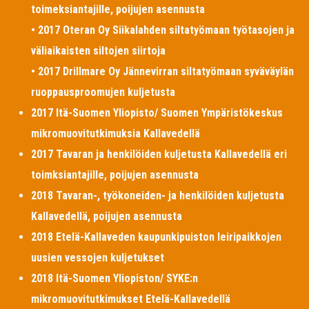
toimeksiantajille, poijujen asennusta
• 2017 Oteran Oy Siikalahden siltatyömaan työtasojen ja
väliaikaisten siltojen siirtoja
• 2017 Drillmare Oy Jännevirran siltatyömaan syväväylän
ruoppausproomujen kuljetusta
2017 Itä-Suomen Yliopisto/ Suomen Ympäristökeskus
mikromuovitutkimuksia Kallavedellä
2017 Tavaran ja henkilöiden kuljetusta Kallavedellä eri
toimksiantajille, poijujen asennusta
2018 Tavaran-, työkoneiden- ja henkilöiden kuljetusta
Kallavedellä, poijujen asennusta
2018 Etelä-Kallaveden kaupunkipuiston leiripaikkojen
uusien vessojen kuljetukset
2018 Itä-Suomen Yliopiston/ SYKE:n
mikromuovitutkimukset Etelä-Kallavedellä