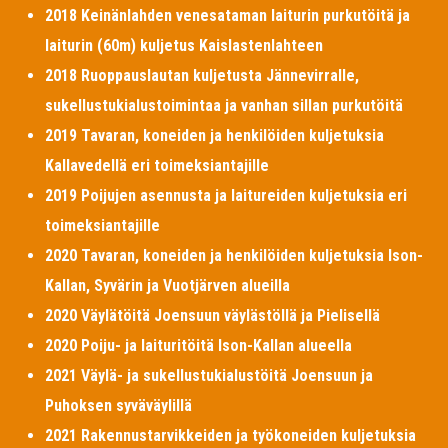
2018 Keinänlahden venesataman laiturin purkutöitä ja
laiturin (60m) kuljetus Kaislastenlahteen
2018 Ruoppauslautan kuljetusta Jännevirralle,
sukellustukialustoimintaa ja vanhan sillan purkutöitä
2019 Tavaran, koneiden ja henkilöiden kuljetuksia
Kallavedellä eri toimeksiantajille
2019 Poijujen asennusta ja laitureiden kuljetuksia eri
toimeksiantajille
2020 Tavaran, koneiden ja henkilöiden kuljetuksia Ison-
Kallan, Syvärin ja Vuotjärven alueilla
2020 Väylätöitä Joensuun väylästöllä ja Pielisellä
2020 Poiju- ja laituritöitä Ison-Kallan alueella
2021 Väylä- ja sukellustukialustöitä Joensuun ja
Puhoksen syväväylillä
2021 Rakennustarvikkeiden ja työkoneiden kuljetuksia