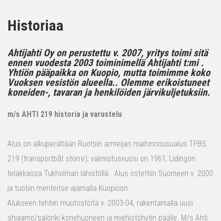
Historiaa
Ahtijahti Oy on perustettu v. 2007, yritys toimi sitä
ennen vuodesta 2003 toiminimellä Ahtijahti t:mi .
Yhtiön pääpaikka on Kuopio, mutta toimimme koko
Vuoksen vesistön alueella.. Olemme erikoistuneet
koneiden-, tavaran ja henkilöiden järvikuljetuksiin.
m/s AHTI 219 historia ja varustelu
Alus on alkuperältään Ruotsin armeijan maihinnousualus TPBS
219 (transportbåt större), valmistusvuosi on 1961, Lidingön
telakkassa Tukholman lähistöllä . Alus ostettiin Suomeen v. 2000
ja tuotiin meriteitse ajamalla Kuopioon.
Alukseen tehtiin muutostöitä v. 2003-04, rakentamalla uusi
ohjaamo/salonki konehuoneen ja miehistöhytin päälle. M/s Ahti