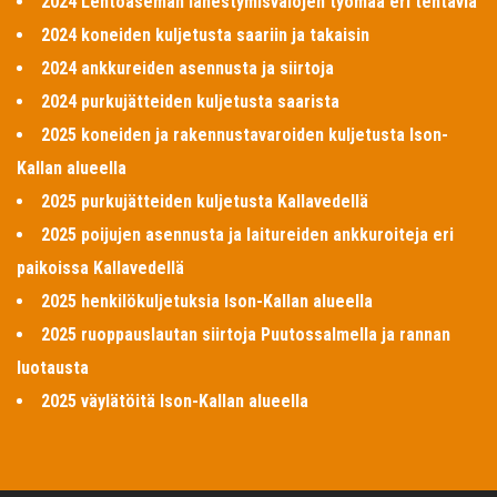
2024 Lentoaseman lähestymisvalojen työmaa eri tehtäviä
2024 koneiden kuljetusta saariin ja takaisin
2024 ankkureiden asennusta ja siirtoja
2024 purkujätteiden kuljetusta saarista
2025 koneiden ja rakennustavaroiden kuljetusta Ison-
Kallan alueella
2025 purkujätteiden kuljetusta Kallavedellä
2025 poijujen asennusta ja laitureiden ankkuroiteja eri
paikoissa Kallavedellä
2025 henkilökuljetuksia Ison-Kallan alueella
2025 ruoppauslautan siirtoja Puutossalmella ja rannan
luotausta
2025 väylätöitä Ison-Kallan alueella