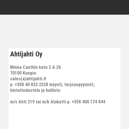
Ahtijahti Oy
Minna Canthin katu 2 A 26
70100 Kuopio
sales(a)ahtijahti.fi
p. +358 40 823 2328 myynti, tarjouspyynnöt,
hintatiedustelu ja hallinto
m/s Ahti 219 tai m/b Alukatti p. +358 400 174 844