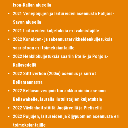
Ison-Kallan alueella
2021 Venepoijujen ja laitureiden asennusta Pohjois-
Savon alueella
2021 Laitureiden kuljetuksia eri valmistajille
2022 Koneiden- ja rakennustarvikkeidenkuljetuksia
saaristoon eri toimeksiantajille
2022 Henkilökuljetuksia saariin Etelä- ja Pohjois-
Kallavedellä
2022 Silttiverhon (200m) asennus ja siirrot
Bellanrannassa
2022 Kelluvan vesipuiston ankkuroinnin asennus
Bellawakelle, lautalla ilotulittajien kuljetuksia
2022 Väylänhoitotöitä Juojärvellä ja Pielisellä
2022 Poijujen, laitureiden ja öljypuomien asennusta eri
toimeksiantajille