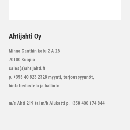
Ahtijahti Oy
Minna Canthin katu 2 A 26
70100 Kuopio
sales(a)ahtijahti.fi
p. +358 40 823 2328 myynti, tarjouspyynnöt,
hintatiedustelu ja hallinto
m/s Ahti 219 tai m/b Alukatti p. +358 400 174 844