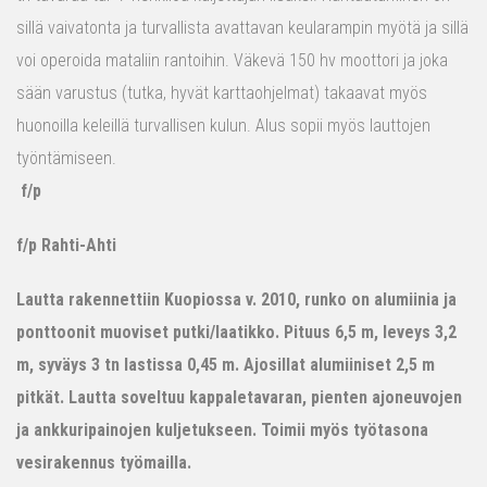
sillä vaivatonta ja turvallista avattavan keularampin myötä ja sillä
voi operoida mataliin rantoihin. Väkevä 150 hv moottori ja joka
sään varustus (tutka, hyvät karttaohjelmat) takaavat myös
huonoilla keleillä turvallisen kulun. Alus sopii myös lauttojen
työntämiseen.
f/p
f/p Rahti-Ahti
Lautta rakennettiin Kuopiossa v. 2010, runko on alumiinia ja
ponttoonit muoviset putki/laatikko. Pituus 6,5 m, leveys 3,2
m, syväys 3 tn lastissa 0,45 m. Ajosillat alumiiniset 2,5 m
pitkät. Lautta soveltuu kappaletavaran, pienten ajoneuvojen
ja ankkuripainojen kuljetukseen. Toimii myös työtasona
vesirakennus työmailla.