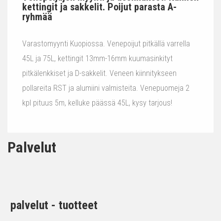
kettingit ja sakkelit. Poijut parasta A-
ryhmää
Varastomyynti Kuopiossa. Venepoijut pitkällä varrella
45L ja 75L, kettingit 13mm-16mm kuumasinkityt
pitkälenkkiset ja D-sakkelit. Veneen kiinnitykseen
pollareita RST ja alumiini valmisteita. Venepuomeja 2
kpl pituus 5m, kelluke päässä 45L, kysy tarjous!
Palvelut
palvelut - tuotteet