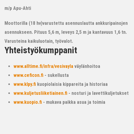
m/p Apu-Ahti
Moottorilla (18 hv)varustettu asennuslautta ankkuripainojen
asennukseen. Pituus 5,6 m, leveys 2,5 m ja kantavuus 1,6 tn.
Varusteina kaikuluotain, työvalot.
Yhteistyökumppanit
www.alltime.fi/infra/vesivayla
väylänhoitoa
www.ceficon.fi
- sukellusta
www.klpy.fi
kuopiolaisia kippareita ja historiaa
www.kuljetusliiketiainen.fi
- nosturi ja lavettikuljetukset
www.kuopio.fi
- mukava paikka asua ja toimia