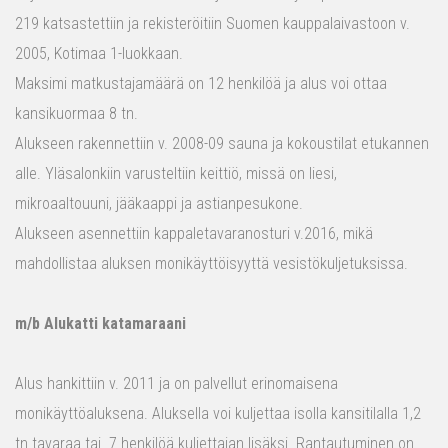
219 katsastettiin ja rekisteröitiin Suomen kauppalaivastoon v.
2005, Kotimaa 1-luokkaan.
Maksimi matkustajamäärä on 12 henkilöä ja alus voi ottaa
kansikuormaa 8 tn.
Alukseen rakennettiin v. 2008-09 sauna ja kokoustilat etukannen
alle. Yläsalonkiin varusteltiin keittiö, missä on liesi,
mikroaaltouuni, jääkaappi ja astianpesukone.
Alukseen asennettiin kappaletavaranosturi v.2016, mikä
mahdollistaa aluksen monikäyttöisyyttä vesistökuljetuksissa.
m/b Alukatti katamaraani
Alus hankittiin v. 2011 ja on palvellut erinomaisena
monikäyttöaluksena. Aluksella voi kuljettaa isolla kansitilalla 1,2
tn tavaraa tai 7 henkilöä kuljettajan lisäksi. Rantautuminen on