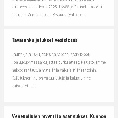
kuluneesta vuodesta 2025. Hyvää ja Rauhallista Joulun
ja Uuden Vuoden aikaa. Keväällä työt jatkuu!
Tavarankuljetukset vesistössä
Lautta- ja aluskuljetuksina rakennustarvikkeet
, paluukuormassa kuljettaa purkujätteet. Kalustollamme
helppo rantautua mataliin ja vaikeisiinkin rantoihin.
Kuljetuksemme on vakuutettuja ja kalustomme
katsastettuja.
Venepoijujen myynti ja asennukset. Kunnon