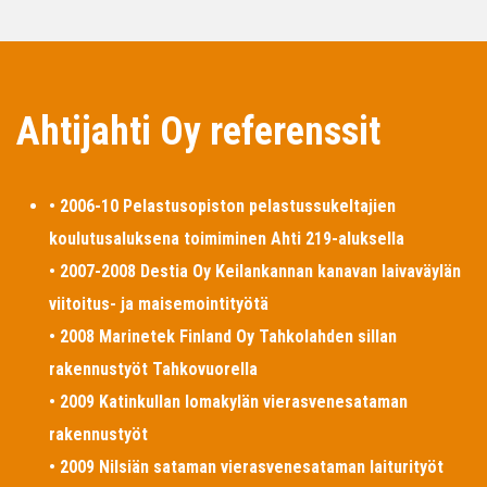
Ahtijahti Oy referenssit
• 2006-10 Pelastusopiston pelastussukeltajien
koulutusaluksena toimiminen Ahti 219-aluksella
• 2007-2008 Destia Oy Keilankannan kanavan laivaväylän
viitoitus- ja maisemointityötä
• 2008 Marinetek Finland Oy Tahkolahden sillan
rakennustyöt Tahkovuorella
• 2009 Katinkullan lomakylän vierasvenesataman
rakennustyöt
• 2009 Nilsiän sataman vierasvenesataman laiturityöt