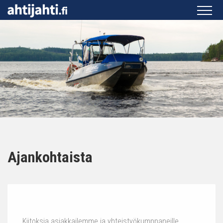
Ajankohtaista
Kiitoksia asiakkailemme ja yhteistyökumppaneille