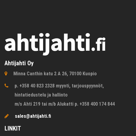
Ahtijahti Oy
Minna Canthin katu 2 A 26, 70100 Kuopio
p. +358 40 823 2328 myynti, tarjouspyynnöt,
hintatiedustelu ja hallinto
m/s Ahti 219 tai m/b Alukatti p. +358 400 174 844
sales@ahtijahti.fi
LINKIT