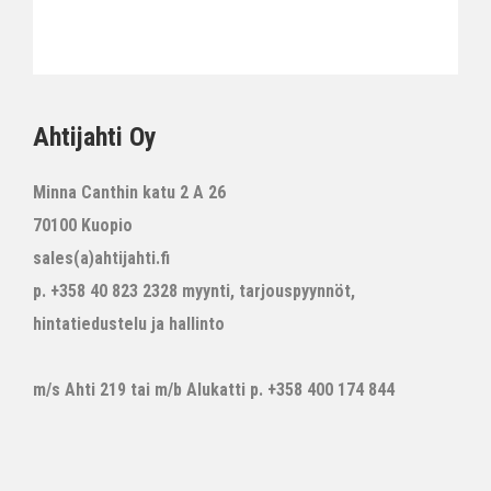
Ahtijahti Oy
Minna Canthin katu 2 A 26
70100 Kuopio
sales(a)ahtijahti.fi
p. +358 40 823 2328 myynti, tarjouspyynnöt,
hintatiedustelu ja hallinto
m/s Ahti 219 tai m/b Alukatti p. +358 400 174 844