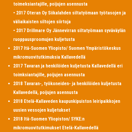
toimeksiantajille, poijujen asennusta
• 2017 Oteran Oy Siikalahden siltatyömaan työtasojen ja
väliaikaisten siltojen siirtoja
• 2017 Drillmare Oy Jännevirran siltatyömaan syväväylän
ruoppausproomujen kuljetusta
2017 Itä-Suomen Yliopisto/ Suomen Ympäristökeskus
mikromuovitutkimuksia Kallavedellä
2017 Tavaran ja henkilöiden kuljetusta Kallavedellä eri
toimksiantajille, poijujen asennusta
2018 Tavaran-, työkoneiden- ja henkilöiden kuljetusta
Kallavedellä, poijujen asennusta
2018 Etelä-Kallaveden kaupunkipuiston leiripaikkojen
uusien vessojen kuljetukset
2018 Itä-Suomen Yliopiston/ SYKE:n
mikromuovitutkimukset Etelä-Kallavedellä