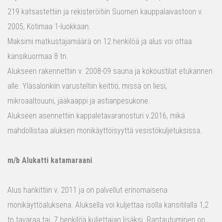
219 katsastettiin ja rekisteröitiin Suomen kauppalaivastoon v.
2005, Kotimaa 1-luokkaan.
Maksimi matkustajamäärä on 12 henkilöä ja alus voi ottaa
kansikuormaa 8 tn.
Alukseen rakennettiin v. 2008-09 sauna ja kokoustilat etukannen
alle. Yläsalonkiin varusteltiin keittiö, missä on liesi,
mikroaaltouuni, jääkaappi ja astianpesukone.
Alukseen asennettiin kappaletavaranosturi v.2016, mikä
mahdollistaa aluksen monikäyttöisyyttä vesistökuljetuksissa.
m/b Alukatti katamaraani
Alus hankittiin v. 2011 ja on palvellut erinomaisena
monikäyttöaluksena. Aluksella voi kuljettaa isolla kansitilalla 1,2
tn tavaraa tai 7 henkilöä kuljettajan lisäksi. Rantautuminen on