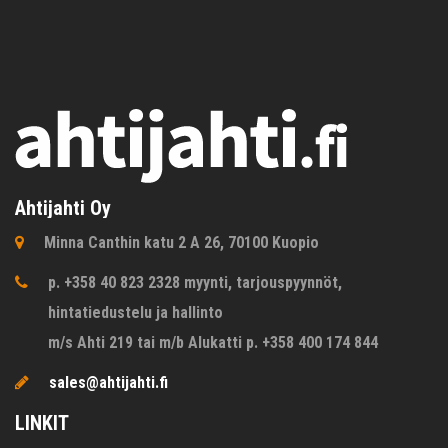
Ahtijahti Oy
Minna Canthin katu 2 A 26, 70100 Kuopio
p. +358 40 823 2328 myynti, tarjouspyynnöt,
hintatiedustelu ja hallinto
m/s Ahti 219 tai m/b Alukatti p. +358 400 174 844
sales@ahtijahti.fi
LINKIT