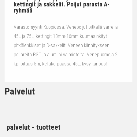
kettingit ja sakkelit. Poijut parasta A-
ryhmää
Varastomyynti Kuopiossa. Venepoijut pitkällä varrella
45L ja 75L, kettingit 13mm-16mm kuumasinkityt
pitkälenkkiset ja D-sakkelit. Veneen kiinnitykseen
pollareita RST ja alumiini valmisteita. Venepuomeja 2
kpl pituus 5m, kelluke päässä 45L, kysy tarjous!
Palvelut
palvelut - tuotteet