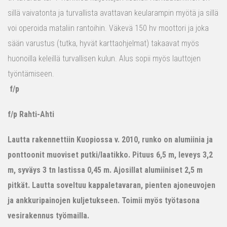
sillä vaivatonta ja turvallista avattavan keularampin myötä ja sillä
voi operoida mataliin rantoihin. Väkevä 150 hv moottori ja joka
sään varustus (tutka, hyvät karttaohjelmat) takaavat myös
huonoilla keleillä turvallisen kulun. Alus sopii myös lauttojen
työntämiseen.
f/p
f/p Rahti-Ahti
Lautta rakennettiin Kuopiossa v. 2010, runko on alumiinia ja
ponttoonit muoviset putki/laatikko. Pituus 6,5 m, leveys 3,2
m, syväys 3 tn lastissa 0,45 m. Ajosillat alumiiniset 2,5 m
pitkät. Lautta soveltuu kappaletavaran, pienten ajoneuvojen
ja ankkuripainojen kuljetukseen. Toimii myös työtasona
vesirakennus työmailla.