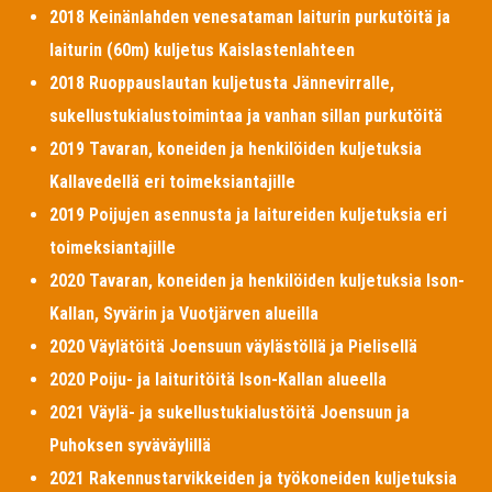
2018 Keinänlahden venesataman laiturin purkutöitä ja
laiturin (60m) kuljetus Kaislastenlahteen
2018 Ruoppauslautan kuljetusta Jännevirralle,
sukellustukialustoimintaa ja vanhan sillan purkutöitä
2019 Tavaran, koneiden ja henkilöiden kuljetuksia
Kallavedellä eri toimeksiantajille
2019 Poijujen asennusta ja laitureiden kuljetuksia eri
toimeksiantajille
2020 Tavaran, koneiden ja henkilöiden kuljetuksia Ison-
Kallan, Syvärin ja Vuotjärven alueilla
2020 Väylätöitä Joensuun väylästöllä ja Pielisellä
2020 Poiju- ja laituritöitä Ison-Kallan alueella
2021 Väylä- ja sukellustukialustöitä Joensuun ja
Puhoksen syväväylillä
2021 Rakennustarvikkeiden ja työkoneiden kuljetuksia