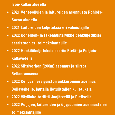
Ison-Kallan alueella
2021 Venepoijujen ja laitureiden asennusta Pohjois-
Savon alueella
2021 Laitureiden kuljetuksia eri valmistajille
2022 Koneiden- ja rakennustarvikkeidenkuljetuksia
saaristoon eri toimeksiantajille
2022 Henkilökuljetuksia saariin Etelä- ja Pohjois-
Kallavedellä
2022 Silttiverhon (200m) asennus ja siirrot
Bellanrannassa
2022 Kelluvan vesipuiston ankkuroinnin asennus
Bellawakelle, lautalla ilotulittajien kuljetuksia
2022 Väylänhoitotöitä Juojärvellä ja Pielisellä
2022 Poijujen, laitureiden ja öljypuomien asennusta eri
toimeksiantajille