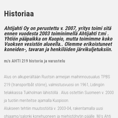
Historiaa
Ahtijahti Oy on perustettu v. 2007, yritys toimi sitä
ennen vuodesta 2003 toiminimellä Ahtijahti t:mi .
Yhtiön pääpaikka on Kuopio, mutta toimimme koko
Vuoksen vesistön alueella.. Olemme erikoistuneet
koneiden-, tavaran ja henkilöiden järvikuljetuksiin.
m/s AHTI 219 historia ja varustelu
Alus on alkuperältään Ruotsin armeijan maihinnousualus TPBS
219 (transportbåt större), valmistusvuosi on 1961, Lidingön
telakkassa Tukholman lähistöllä . Alus ostettiin Suomeen v. 2000
ja tuotiin meriteitse ajamalla Kuopioon.
Alukseen tehtiin muutostöitä v. 2003-04, rakentamalla uusi
ohjaamo/salonki konehuoneen ja miehistöhytin päälle. M/s Ahti