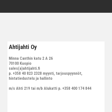
Ahtijahti Oy
Minna Canthin katu 2 A 26
70100 Kuopio
sales(a)ahtijahti.fi
p. +358 40 823 2328 myynti, tarjouspyynnöt,
hintatiedustelu ja hallinto
m/s Ahti 219 tai m/b Alukatti p. +358 400 174 844