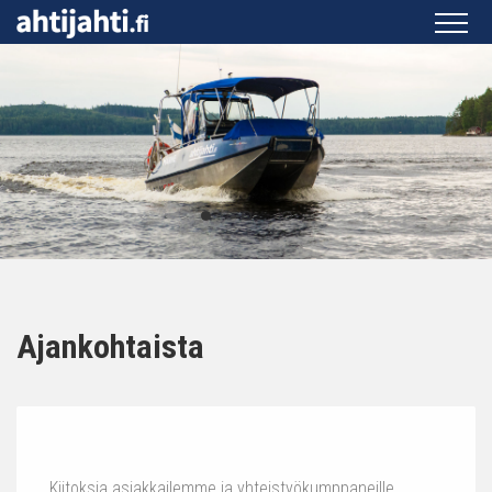
Ajankohtaista
Kiitoksia asiakkailemme ja yhteistyökumppaneille