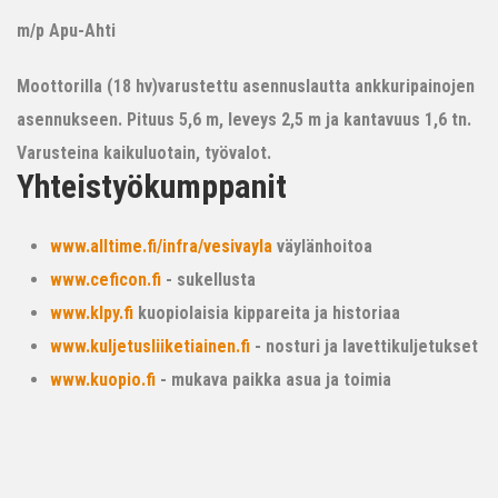
m/p Apu-Ahti
Moottorilla (18 hv)varustettu asennuslautta ankkuripainojen
asennukseen. Pituus 5,6 m, leveys 2,5 m ja kantavuus 1,6 tn.
Varusteina kaikuluotain, työvalot.
Yhteistyökumppanit
www.alltime.fi/infra/vesivayla
väylänhoitoa
www.ceficon.fi
- sukellusta
www.klpy.fi
kuopiolaisia kippareita ja historiaa
www.kuljetusliiketiainen.fi
- nosturi ja lavettikuljetukset
www.kuopio.fi
- mukava paikka asua ja toimia