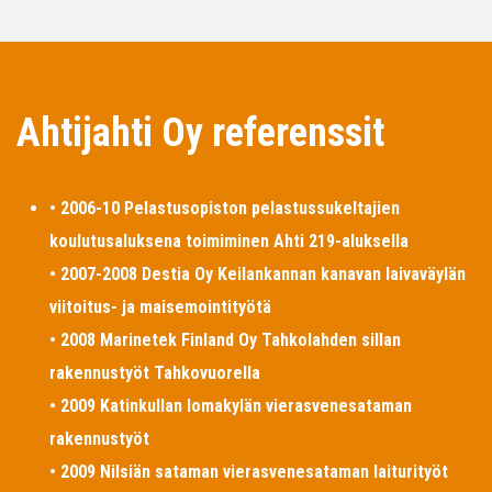
Ahtijahti Oy referenssit
• 2006-10 Pelastusopiston pelastussukeltajien
koulutusaluksena toimiminen Ahti 219-aluksella
• 2007-2008 Destia Oy Keilankannan kanavan laivaväylän
viitoitus- ja maisemointityötä
• 2008 Marinetek Finland Oy Tahkolahden sillan
rakennustyöt Tahkovuorella
• 2009 Katinkullan lomakylän vierasvenesataman
rakennustyöt
• 2009 Nilsiän sataman vierasvenesataman laiturityöt