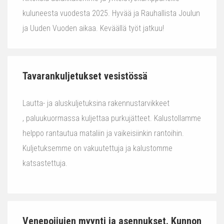
kuluneesta vuodesta 2025. Hyvää ja Rauhallista Joulun
ja Uuden Vuoden aikaa. Keväällä työt jatkuu!
Tavarankuljetukset vesistössä
Lautta- ja aluskuljetuksina rakennustarvikkeet
, paluukuormassa kuljettaa purkujätteet. Kalustollamme
helppo rantautua mataliin ja vaikeisiinkin rantoihin.
Kuljetuksemme on vakuutettuja ja kalustomme
katsastettuja.
Venepoijujen myynti ja asennukset. Kunnon