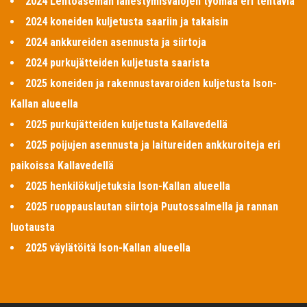
2024 Lentoaseman lähestymisvalojen työmaa eri tehtäviä
2024 koneiden kuljetusta saariin ja takaisin
2024 ankkureiden asennusta ja siirtoja
2024 purkujätteiden kuljetusta saarista
2025 koneiden ja rakennustavaroiden kuljetusta Ison-
Kallan alueella
2025 purkujätteiden kuljetusta Kallavedellä
2025 poijujen asennusta ja laitureiden ankkuroiteja eri
paikoissa Kallavedellä
2025 henkilökuljetuksia Ison-Kallan alueella
2025 ruoppauslautan siirtoja Puutossalmella ja rannan
luotausta
2025 väylätöitä Ison-Kallan alueella