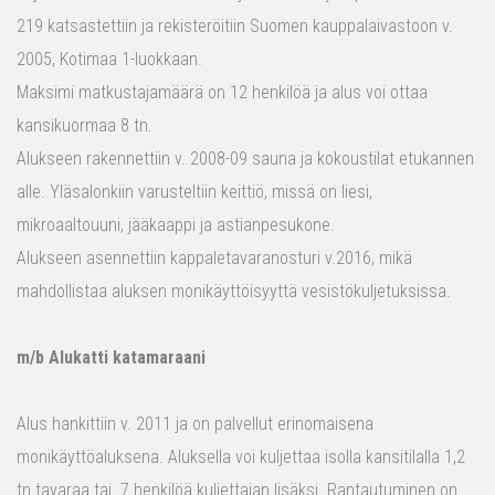
219 katsastettiin ja rekisteröitiin Suomen kauppalaivastoon v.
2005, Kotimaa 1-luokkaan.
Maksimi matkustajamäärä on 12 henkilöä ja alus voi ottaa
kansikuormaa 8 tn.
Alukseen rakennettiin v. 2008-09 sauna ja kokoustilat etukannen
alle. Yläsalonkiin varusteltiin keittiö, missä on liesi,
mikroaaltouuni, jääkaappi ja astianpesukone.
Alukseen asennettiin kappaletavaranosturi v.2016, mikä
mahdollistaa aluksen monikäyttöisyyttä vesistökuljetuksissa.
m/b Alukatti katamaraani
Alus hankittiin v. 2011 ja on palvellut erinomaisena
monikäyttöaluksena. Aluksella voi kuljettaa isolla kansitilalla 1,2
tn tavaraa tai 7 henkilöä kuljettajan lisäksi. Rantautuminen on