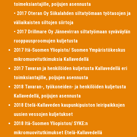
toimeksiantajille, poijujen asennusta
• 2017 Oteran Oy Siikalahden siltatyömaan työtasojen ja
väliaikaisten siltojen siirtoja
• 2017 Drillmare Oy Jännevirran siltatyömaan syväväylän
ruoppausproomujen kuljetusta
2017 Itä-Suomen Yliopisto/ Suomen Ympäristökeskus
mikromuovitutkimuksia Kallavedellä
2017 Tavaran ja henkilöiden kuljetusta Kallavedellä eri
toimksiantajille, poijujen asennusta
2018 Tavaran-, työkoneiden- ja henkilöiden kuljetusta
Kallavedellä, poijujen asennusta
2018 Etelä-Kallaveden kaupunkipuiston leiripaikkojen
uusien vessojen kuljetukset
2018 Itä-Suomen Yliopiston/ SYKE:n
mikromuovitutkimukset Etelä-Kallavedellä