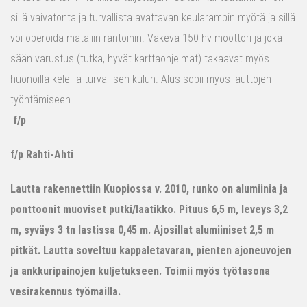
sillä vaivatonta ja turvallista avattavan keularampin myötä ja sillä
voi operoida mataliin rantoihin. Väkevä 150 hv moottori ja joka
sään varustus (tutka, hyvät karttaohjelmat) takaavat myös
huonoilla keleillä turvallisen kulun. Alus sopii myös lauttojen
työntämiseen.
f/p
f/p Rahti-Ahti
Lautta rakennettiin Kuopiossa v. 2010, runko on alumiinia ja
ponttoonit muoviset putki/laatikko. Pituus 6,5 m, leveys 3,2
m, syväys 3 tn lastissa 0,45 m. Ajosillat alumiiniset 2,5 m
pitkät. Lautta soveltuu kappaletavaran, pienten ajoneuvojen
ja ankkuripainojen kuljetukseen. Toimii myös työtasona
vesirakennus työmailla.