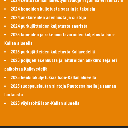
2024 Lentoaseman lähestymisvalojen työmaa eri tehtäviä
2024 koneiden kuljetusta saariin ja takaisin
2024 ankkureiden asennusta ja siirtoja
2024 purkujätteiden kuljetusta saarista
2025 koneiden ja rakennustavaroiden kuljetusta Ison-
Kallan alueella
2025 purkujätteiden kuljetusta Kallavedellä
2025 poijujen asennusta ja laitureiden ankkuroiteja eri
paikoissa Kallavedellä
2025 henkilökuljetuksia Ison-Kallan alueella
2025 ruoppauslautan siirtoja Puutossalmella ja rannan
luotausta
2025 väylätöitä Ison-Kallan alueella