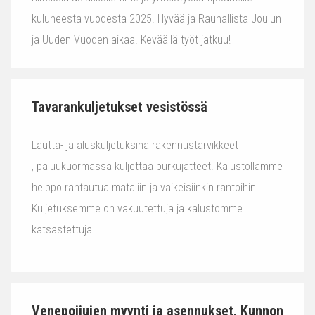
kuluneesta vuodesta 2025. Hyvää ja Rauhallista Joulun
ja Uuden Vuoden aikaa. Keväällä työt jatkuu!
Tavarankuljetukset vesistössä
Lautta- ja aluskuljetuksina rakennustarvikkeet
, paluukuormassa kuljettaa purkujätteet. Kalustollamme
helppo rantautua mataliin ja vaikeisiinkin rantoihin.
Kuljetuksemme on vakuutettuja ja kalustomme
katsastettuja.
Venepoijujen myynti ja asennukset. Kunnon