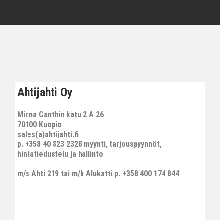
Ahtijahti Oy
Minna Canthin katu 2 A 26
70100 Kuopio
sales(a)ahtijahti.fi
p. +358 40 823 2328 myynti, tarjouspyynnöt,
hintatiedustelu ja hallinto
m/s Ahti 219 tai m/b Alukatti p. +358 400 174 844