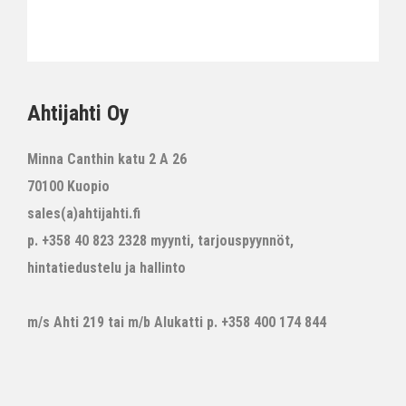
Ahtijahti Oy
Minna Canthin katu 2 A 26
70100 Kuopio
sales(a)ahtijahti.fi
p. +358 40 823 2328 myynti, tarjouspyynnöt,
hintatiedustelu ja hallinto
m/s Ahti 219 tai m/b Alukatti p. +358 400 174 844