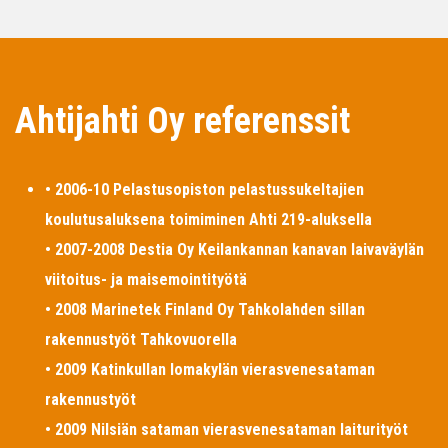
Ahtijahti Oy referenssit
• 2006-10 Pelastusopiston pelastussukeltajien
koulutusaluksena toimiminen Ahti 219-aluksella
• 2007-2008 Destia Oy Keilankannan kanavan laivaväylän
viitoitus- ja maisemointityötä
• 2008 Marinetek Finland Oy Tahkolahden sillan
rakennustyöt Tahkovuorella
• 2009 Katinkullan lomakylän vierasvenesataman
rakennustyöt
• 2009 Nilsiän sataman vierasvenesataman laiturityöt