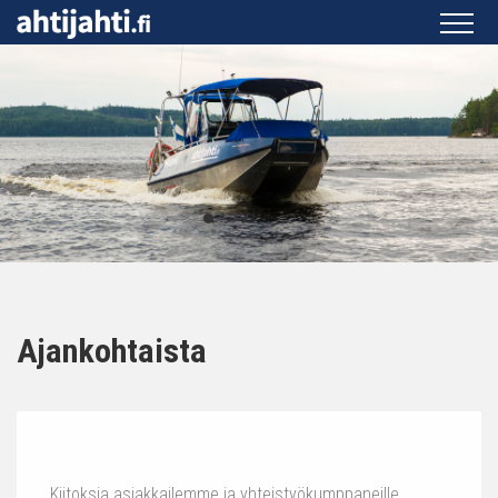
Ajankohtaista
Kiitoksia asiakkailemme ja yhteistyökumppaneille