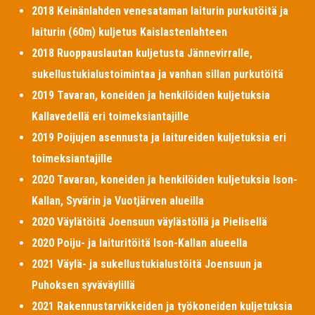
2018 Keinänlahden venesataman laiturin purkutöitä ja
laiturin (60m) kuljetus Kaislastenlahteen
2018 Ruoppauslautan kuljetusta Jännevirralle,
sukellustukialustoimintaa ja vanhan sillan purkutöitä
2019 Tavaran, koneiden ja henkilöiden kuljetuksia
Kallavedellä eri toimeksiantajille
2019 Poijujen asennusta ja laitureiden kuljetuksia eri
toimeksiantajille
2020 Tavaran, koneiden ja henkilöiden kuljetuksia Ison-
Kallan, Syvärin ja Vuotjärven alueilla
2020 Väylätöitä Joensuun väylästöllä ja Pielisellä
2020 Poiju- ja laituritöitä Ison-Kallan alueella
2021 Väylä- ja sukellustukialustöitä Joensuun ja
Puhoksen syväväylillä
2021 Rakennustarvikkeiden ja työkoneiden kuljetuksia