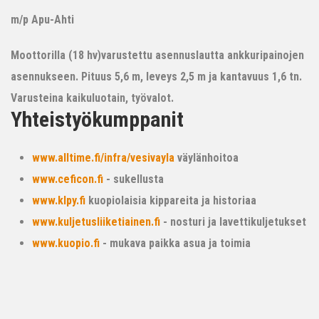
m/p Apu-Ahti
Moottorilla (18 hv)varustettu asennuslautta ankkuripainojen
asennukseen. Pituus 5,6 m, leveys 2,5 m ja kantavuus 1,6 tn.
Varusteina kaikuluotain, työvalot.
Yhteistyökumppanit
www.alltime.fi/infra/vesivayla
väylänhoitoa
www.ceficon.fi
- sukellusta
www.klpy.fi
kuopiolaisia kippareita ja historiaa
www.kuljetusliiketiainen.fi
- nosturi ja lavettikuljetukset
www.kuopio.fi
- mukava paikka asua ja toimia