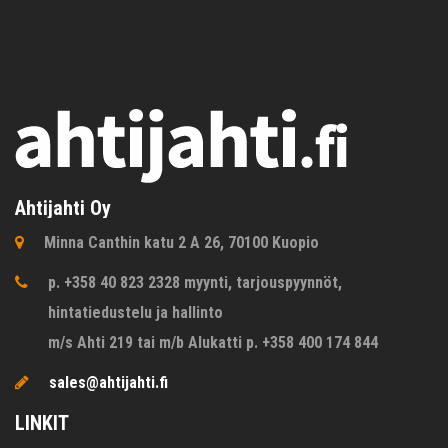
Ahtijahti Oy
Minna Canthin katu 2 A 26, 70100 Kuopio
p. +358 40 823 2328 myynti, tarjouspyynnöt,
hintatiedustelu ja hallinto
m/s Ahti 219 tai m/b Alukatti p. +358 400 174 844
sales@ahtijahti.fi
LINKIT