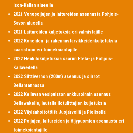
Ison-Kallan alueella
2021 Venepoijujen ja laitureiden asennusta Pohjois-
Savon alueella
2021 Laitureiden kuljetuksia eri valmistajille
2022 Koneiden- ja rakennustarvikkeidenkuljetuksia
saaristoon eri toimeksiantajille
2022 Henkilökuljetuksia saariin Etelä- ja Pohjois-
Kallavedellä
2022 Silttiverhon (200m) asennus ja siirrot
Bellanrannassa
2022 Kelluvan vesipuiston ankkuroinnin asennus
Bellawakelle, lautalla ilotulittajien kuljetuksia
2022 Väylänhoitotöitä Juojärvellä ja Pielisellä
2022 Poijujen, laitureiden ja öljypuomien asennusta eri
toimeksiantajille