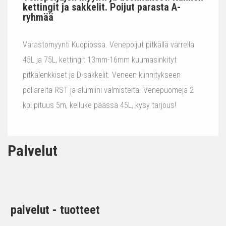
kettingit ja sakkelit. Poijut parasta A-
ryhmää
Varastomyynti Kuopiossa. Venepoijut pitkällä varrella
45L ja 75L, kettingit 13mm-16mm kuumasinkityt
pitkälenkkiset ja D-sakkelit. Veneen kiinnitykseen
pollareita RST ja alumiini valmisteita. Venepuomeja 2
kpl pituus 5m, kelluke päässä 45L, kysy tarjous!
Palvelut
palvelut - tuotteet