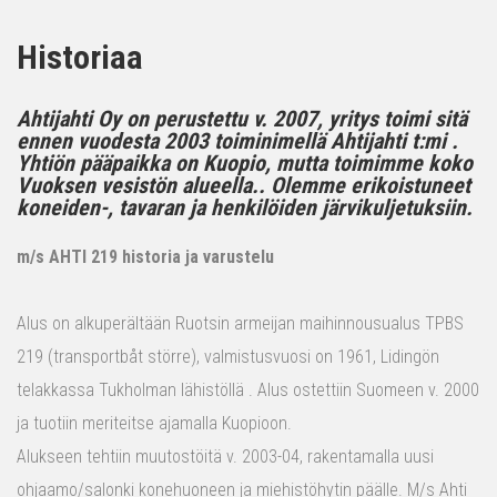
Historiaa
Ahtijahti Oy on perustettu v. 2007, yritys toimi sitä
ennen vuodesta 2003 toiminimellä Ahtijahti t:mi .
Yhtiön pääpaikka on Kuopio, mutta toimimme koko
Vuoksen vesistön alueella.. Olemme erikoistuneet
koneiden-, tavaran ja henkilöiden järvikuljetuksiin.
m/s AHTI 219 historia ja varustelu
Alus on alkuperältään Ruotsin armeijan maihinnousualus TPBS
219 (transportbåt större), valmistusvuosi on 1961, Lidingön
telakkassa Tukholman lähistöllä . Alus ostettiin Suomeen v. 2000
ja tuotiin meriteitse ajamalla Kuopioon.
Alukseen tehtiin muutostöitä v. 2003-04, rakentamalla uusi
ohjaamo/salonki konehuoneen ja miehistöhytin päälle. M/s Ahti