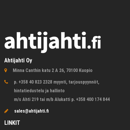
Ahtijahti Oy
Minna Canthin katu 2 A 26, 70100 Kuopio
p. +358 40 823 2328 myynti, tarjouspyynnöt,
hintatiedustelu ja hallinto
m/s Ahti 219 tai m/b Alukatti p. +358 400 174 844
sales@ahtijahti.fi
LINKIT