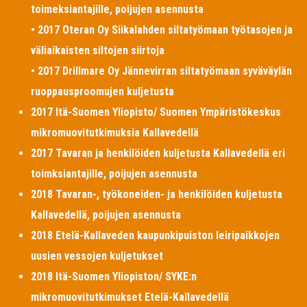
toimeksiantajille, poijujen asennusta
• 2017 Oteran Oy Siikalahden siltatyömaan työtasojen ja
väliaikaisten siltojen siirtoja
• 2017 Drillmare Oy Jännevirran siltatyömaan syväväylän
ruoppausproomujen kuljetusta
2017 Itä-Suomen Yliopisto/ Suomen Ympäristökeskus
mikromuovitutkimuksia Kallavedellä
2017 Tavaran ja henkilöiden kuljetusta Kallavedellä eri
toimksiantajille, poijujen asennusta
2018 Tavaran-, työkoneiden- ja henkilöiden kuljetusta
Kallavedellä, poijujen asennusta
2018 Etelä-Kallaveden kaupunkipuiston leiripaikkojen
uusien vessojen kuljetukset
2018 Itä-Suomen Yliopiston/ SYKE:n
mikromuovitutkimukset Etelä-Kallavedellä