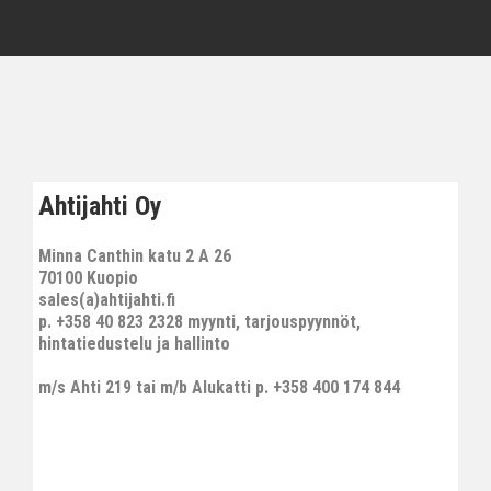
Ahtijahti Oy
Minna Canthin katu 2 A 26
70100 Kuopio
sales(a)ahtijahti.fi
p. +358 40 823 2328 myynti, tarjouspyynnöt,
hintatiedustelu ja hallinto
m/s Ahti 219 tai m/b Alukatti p. +358 400 174 844