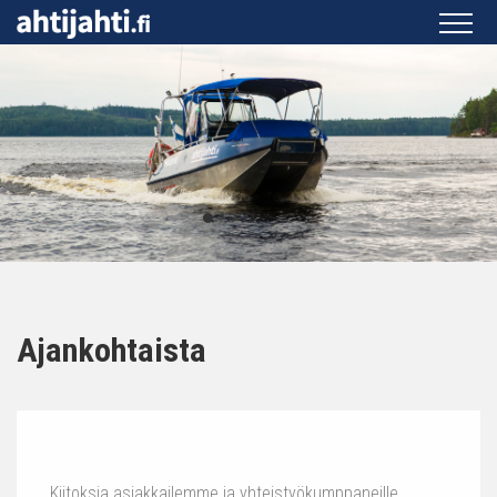
Ajankohtaista
Kiitoksia asiakkailemme ja yhteistyökumppaneille