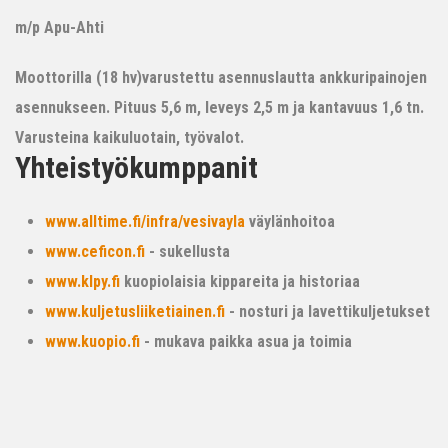
m/p Apu-Ahti
Moottorilla (18 hv)varustettu asennuslautta ankkuripainojen
asennukseen. Pituus 5,6 m, leveys 2,5 m ja kantavuus 1,6 tn.
Varusteina kaikuluotain, työvalot.
Yhteistyökumppanit
www.alltime.fi/infra/vesivayla
väylänhoitoa
www.ceficon.fi
- sukellusta
www.klpy.fi
kuopiolaisia kippareita ja historiaa
www.kuljetusliiketiainen.fi
- nosturi ja lavettikuljetukset
www.kuopio.fi
- mukava paikka asua ja toimia