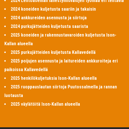
2024 Lentoaseman lähestymisvalojen työmaa eri tehtäviä
2024 koneiden kuljetusta saariin ja takaisin
2024 ankkureiden asennusta ja siirtoja
2024 purkujätteiden kuljetusta saarista
2025 koneiden ja rakennustavaroiden kuljetusta Ison-
Kallan alueella
2025 purkujätteiden kuljetusta Kallavedellä
2025 poijujen asennusta ja laitureiden ankkuroiteja eri
paikoissa Kallavedellä
2025 henkilökuljetuksia Ison-Kallan alueella
2025 ruoppauslautan siirtoja Puutossalmella ja rannan
luotausta
2025 väylätöitä Ison-Kallan alueella