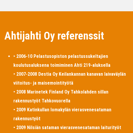
Ahtijahti Oy referenssit
• 2006-10 Pelastusopiston pelastussukeltajien
koulutusaluksena toimiminen Ahti 219-aluksella
• 2007-2008 Destia Oy Keilankannan kanavan laivaväylän
viitoitus- ja maisemointityötä
• 2008 Marinetek Finland Oy Tahkolahden sillan
rakennustyöt Tahkovuorella
• 2009 Katinkullan lomakylän vierasvenesataman
rakennustyöt
• 2009 Nilsiän sataman vierasvenesataman laiturityöt