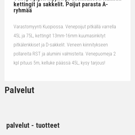
kettingit ja sakkelit. Poijut parasta A-
ryhmää
Varastomyynti Kuopiossa. Venepoijut pitkällä varrella
45L ja 75L, kettingit 13mm-16mm kuumasinkityt
pitkälenkkiset ja D-sakkelit. Veneen kiinnitykseen
pollareita RST ja alumiini valmisteita. Venepuomeja 2
kpl pituus 5m, kelluke päässä 45L, kysy tarjous!
Palvelut
palvelut - tuotteet