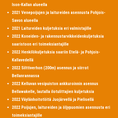
Ison-Kallan alueella
2021 Venepoijujen ja laitureiden asennusta Pohjois-
Savon alueella
2021 Laitureiden kuljetuksia eri valmistajille
2022 Koneiden- ja rakennustarvikkeidenkuljetuksia
saaristoon eri toimeksiantajille
2022 Henkilökuljetuksia saariin Etelä- ja Pohjois-
Kallavedellä
2022 Silttiverhon (200m) asennus ja siirrot
Bellanrannassa
2022 Kelluvan vesipuiston ankkuroinnin asennus
Bellawakelle, lautalla ilotulittajien kuljetuksia
2022 Väylänhoitotöitä Juojärvellä ja Pielisellä
2022 Poijujen, laitureiden ja öljypuomien asennusta eri
toimeksiantajille