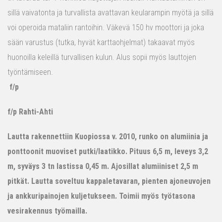
sillä vaivatonta ja turvallista avattavan keularampin myötä ja sillä
voi operoida mataliin rantoihin. Väkevä 150 hv moottori ja joka
sään varustus (tutka, hyvät karttaohjelmat) takaavat myös
huonoilla keleillä turvallisen kulun. Alus sopii myös lauttojen
työntämiseen.
f/p
f/p Rahti-Ahti
Lautta rakennettiin Kuopiossa v. 2010, runko on alumiinia ja
ponttoonit muoviset putki/laatikko. Pituus 6,5 m, leveys 3,2
m, syväys 3 tn lastissa 0,45 m. Ajosillat alumiiniset 2,5 m
pitkät. Lautta soveltuu kappaletavaran, pienten ajoneuvojen
ja ankkuripainojen kuljetukseen. Toimii myös työtasona
vesirakennus työmailla.