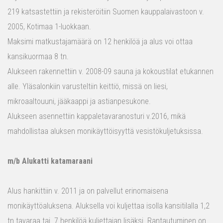
219 katsastettiin ja rekisteröitiin Suomen kauppalaivastoon v.
2005, Kotimaa 1-luokkaan.
Maksimi matkustajamäärä on 12 henkilöä ja alus voi ottaa
kansikuormaa 8 tn.
Alukseen rakennettiin v. 2008-09 sauna ja kokoustilat etukannen
alle. Yläsalonkiin varusteltiin keittiö, missä on liesi,
mikroaaltouuni, jääkaappi ja astianpesukone.
Alukseen asennettiin kappaletavaranosturi v.2016, mikä
mahdollistaa aluksen monikäyttöisyyttä vesistökuljetuksissa.
m/b Alukatti katamaraani
Alus hankittiin v. 2011 ja on palvellut erinomaisena
monikäyttöaluksena. Aluksella voi kuljettaa isolla kansitilalla 1,2
tn tavaraa tai 7 henkilöä kuljettajan lisäksi. Rantautuminen on