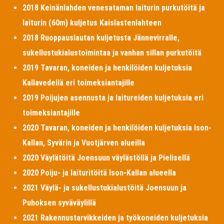
2018 Keinänlahden venesataman laiturin purkutöitä ja
laiturin (60m) kuljetus Kaislastenlahteen
2018 Ruoppauslautan kuljetusta Jännevirralle,
sukellustukialustoimintaa ja vanhan sillan purkutöitä
2019 Tavaran, koneiden ja henkilöiden kuljetuksia
Kallavedellä eri toimeksiantajille
2019 Poijujen asennusta ja laitureiden kuljetuksia eri
toimeksiantajille
2020 Tavaran, koneiden ja henkilöiden kuljetuksia Ison-
Kallan, Syvärin ja Vuotjärven alueilla
2020 Väylätöitä Joensuun väylästöllä ja Pielisellä
2020 Poiju- ja laituritöitä Ison-Kallan alueella
2021 Väylä- ja sukellustukialustöitä Joensuun ja
Puhoksen syväväylillä
2021 Rakennustarvikkeiden ja työkoneiden kuljetuksia