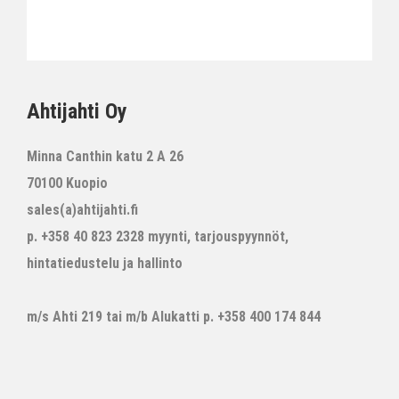
Ahtijahti Oy
Minna Canthin katu 2 A 26
70100 Kuopio
sales(a)ahtijahti.fi
p. +358 40 823 2328 myynti, tarjouspyynnöt,
hintatiedustelu ja hallinto
m/s Ahti 219 tai m/b Alukatti p. +358 400 174 844