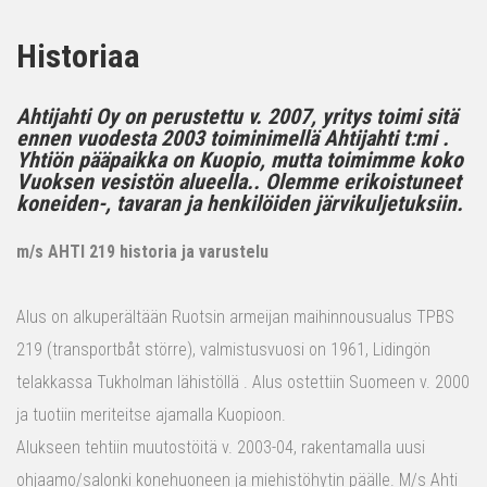
Historiaa
Ahtijahti Oy on perustettu v. 2007, yritys toimi sitä
ennen vuodesta 2003 toiminimellä Ahtijahti t:mi .
Yhtiön pääpaikka on Kuopio, mutta toimimme koko
Vuoksen vesistön alueella.. Olemme erikoistuneet
koneiden-, tavaran ja henkilöiden järvikuljetuksiin.
m/s AHTI 219 historia ja varustelu
Alus on alkuperältään Ruotsin armeijan maihinnousualus TPBS
219 (transportbåt större), valmistusvuosi on 1961, Lidingön
telakkassa Tukholman lähistöllä . Alus ostettiin Suomeen v. 2000
ja tuotiin meriteitse ajamalla Kuopioon.
Alukseen tehtiin muutostöitä v. 2003-04, rakentamalla uusi
ohjaamo/salonki konehuoneen ja miehistöhytin päälle. M/s Ahti