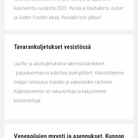
kuluneesta vuodesta 2025. Hyvää ja Rauhallista Joulun
ja Uuden Vuoden aikaa. Keväällä työt jatkuu!
Tavarankuljetukset vesistössä
Lautta- ja aluskuljetuksina rakennustarvikkeet
, paluukuormassa kuljettaa purkujätteet. Kalustollamme
helppo rantautua mataliin ja vaikeisiinkin rantoihin.
Kuljetuksemme on vakuutettuja ja kalustomme
katsastettuja.
Venepoijujen myynti ja asennukset. Kunnon