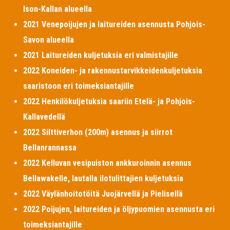
Ison-Kallan alueella
2021 Venepoijujen ja laitureiden asennusta Pohjois-
Savon alueella
2021 Laitureiden kuljetuksia eri valmistajille
2022 Koneiden- ja rakennustarvikkeidenkuljetuksia
saaristoon eri toimeksiantajille
2022 Henkilökuljetuksia saariin Etelä- ja Pohjois-
Kallavedellä
2022 Silttiverhon (200m) asennus ja siirrot
Bellanrannassa
2022 Kelluvan vesipuiston ankkuroinnin asennus
Bellawakelle, lautalla ilotulittajien kuljetuksia
2022 Väylänhoitotöitä Juojärvellä ja Pielisellä
2022 Poijujen, laitureiden ja öljypuomien asennusta eri
toimeksiantajille