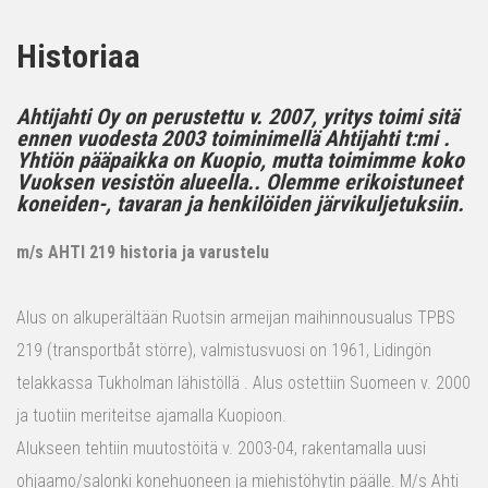
Historiaa
Ahtijahti Oy on perustettu v. 2007, yritys toimi sitä
ennen vuodesta 2003 toiminimellä Ahtijahti t:mi .
Yhtiön pääpaikka on Kuopio, mutta toimimme koko
Vuoksen vesistön alueella.. Olemme erikoistuneet
koneiden-, tavaran ja henkilöiden järvikuljetuksiin.
m/s AHTI 219 historia ja varustelu
Alus on alkuperältään Ruotsin armeijan maihinnousualus TPBS
219 (transportbåt större), valmistusvuosi on 1961, Lidingön
telakkassa Tukholman lähistöllä . Alus ostettiin Suomeen v. 2000
ja tuotiin meriteitse ajamalla Kuopioon.
Alukseen tehtiin muutostöitä v. 2003-04, rakentamalla uusi
ohjaamo/salonki konehuoneen ja miehistöhytin päälle. M/s Ahti