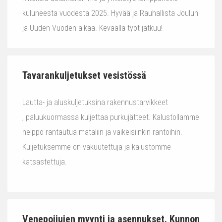
kuluneesta vuodesta 2025. Hyvää ja Rauhallista Joulun
ja Uuden Vuoden aikaa. Keväällä työt jatkuu!
Tavarankuljetukset vesistössä
Lautta- ja aluskuljetuksina rakennustarvikkeet
, paluukuormassa kuljettaa purkujätteet. Kalustollamme
helppo rantautua mataliin ja vaikeisiinkin rantoihin.
Kuljetuksemme on vakuutettuja ja kalustomme
katsastettuja.
Venepoijujen myynti ja asennukset. Kunnon