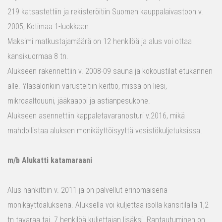
219 katsastettiin ja rekisteröitiin Suomen kauppalaivastoon v.
2005, Kotimaa 1-luokkaan.
Maksimi matkustajamäärä on 12 henkilöä ja alus voi ottaa
kansikuormaa 8 tn.
Alukseen rakennettiin v. 2008-09 sauna ja kokoustilat etukannen
alle. Yläsalonkiin varusteltiin keittiö, missä on liesi,
mikroaaltouuni, jääkaappi ja astianpesukone.
Alukseen asennettiin kappaletavaranosturi v.2016, mikä
mahdollistaa aluksen monikäyttöisyyttä vesistökuljetuksissa.
m/b Alukatti katamaraani
Alus hankittiin v. 2011 ja on palvellut erinomaisena
monikäyttöaluksena. Aluksella voi kuljettaa isolla kansitilalla 1,2
tn tavaraa tai 7 henkilöä kuljettajan lisäksi. Rantautuminen on