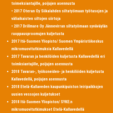
toimeksiantajille, poijujen asennusta
• 2017 Oteran Oy Siikalahden siltatyömaan työtasojen ja
väliaikaisten siltojen siirtoja
• 2017 Drillmare Oy Jännevirran siltatyömaan syväväylän
ruoppausproomujen kuljetusta
2017 Itä-Suomen Yliopisto/ Suomen Ympäristökeskus
mikromuovitutkimuksia Kallavedellä
2017 Tavaran ja henkilöiden kuljetusta Kallavedellä eri
toimksiantajille, poijujen asennusta
2018 Tavaran-, työkoneiden- ja henkilöiden kuljetusta
Kallavedellä, poijujen asennusta
2018 Etelä-Kallaveden kaupunkipuiston leiripaikkojen
uusien vessojen kuljetukset
2018 Itä-Suomen Yliopiston/ SYKE:n
mikromuovitutkimukset Etelä-Kallavedellä