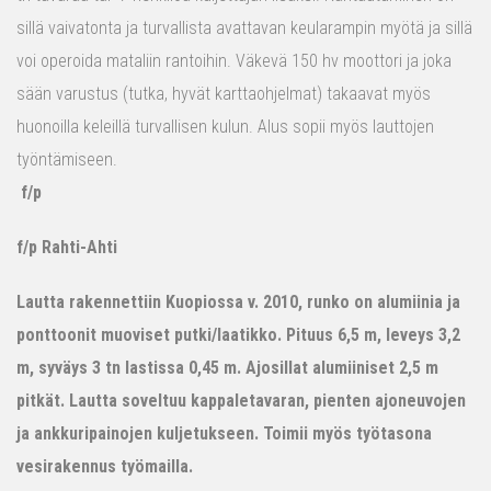
sillä vaivatonta ja turvallista avattavan keularampin myötä ja sillä
voi operoida mataliin rantoihin. Väkevä 150 hv moottori ja joka
sään varustus (tutka, hyvät karttaohjelmat) takaavat myös
huonoilla keleillä turvallisen kulun. Alus sopii myös lauttojen
työntämiseen.
f/p
f/p Rahti-Ahti
Lautta rakennettiin Kuopiossa v. 2010, runko on alumiinia ja
ponttoonit muoviset putki/laatikko. Pituus 6,5 m, leveys 3,2
m, syväys 3 tn lastissa 0,45 m. Ajosillat alumiiniset 2,5 m
pitkät. Lautta soveltuu kappaletavaran, pienten ajoneuvojen
ja ankkuripainojen kuljetukseen. Toimii myös työtasona
vesirakennus työmailla.