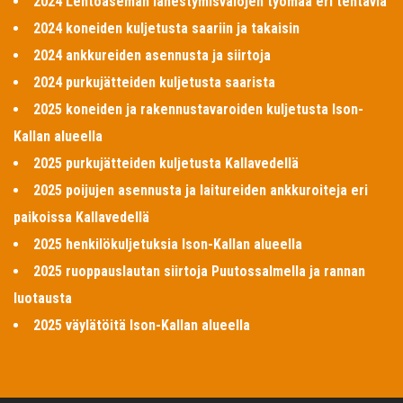
2024 Lentoaseman lähestymisvalojen työmaa eri tehtäviä
2024 koneiden kuljetusta saariin ja takaisin
2024 ankkureiden asennusta ja siirtoja
2024 purkujätteiden kuljetusta saarista
2025 koneiden ja rakennustavaroiden kuljetusta Ison-
Kallan alueella
2025 purkujätteiden kuljetusta Kallavedellä
2025 poijujen asennusta ja laitureiden ankkuroiteja eri
paikoissa Kallavedellä
2025 henkilökuljetuksia Ison-Kallan alueella
2025 ruoppauslautan siirtoja Puutossalmella ja rannan
luotausta
2025 väylätöitä Ison-Kallan alueella