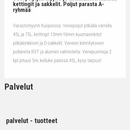
kettingit ja sakkelit. Poijut parasta A-
ryhmää
Varastomyynti Kuopiossa. Venepoijut pitkällä varrella
45L ja 75L, kettingit 13mm-16mm kuumasinkityt
pitkälenkkiset ja D-sakkelit. Veneen kiinnitykseen
pollareita RST ja alumiini valmisteita. Venepuomeja 2
kpl pituus 5m, kelluke päässä 45L, kysy tarjous!
Palvelut
palvelut - tuotteet