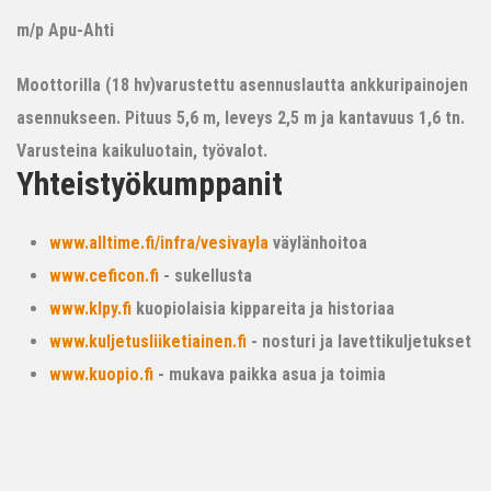
m/p Apu-Ahti
Moottorilla (18 hv)varustettu asennuslautta ankkuripainojen
asennukseen. Pituus 5,6 m, leveys 2,5 m ja kantavuus 1,6 tn.
Varusteina kaikuluotain, työvalot.
Yhteistyökumppanit
www.alltime.fi/infra/vesivayla
väylänhoitoa
www.ceficon.fi
- sukellusta
www.klpy.fi
kuopiolaisia kippareita ja historiaa
www.kuljetusliiketiainen.fi
- nosturi ja lavettikuljetukset
www.kuopio.fi
- mukava paikka asua ja toimia