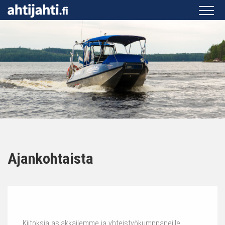
Ajankohtaista
Kiitoksia asiakkailemme ja yhteistyökumppaneille