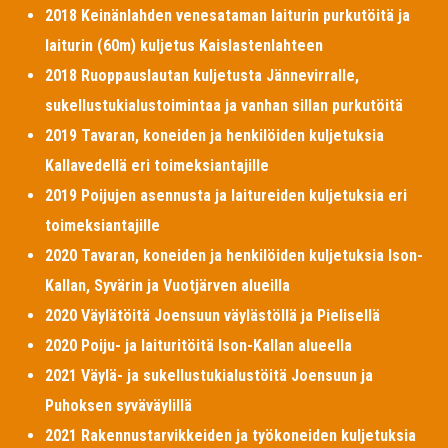
2018 Keinänlahden venesataman laiturin purkutöitä ja
laiturin (60m) kuljetus Kaislastenlahteen
2018 Ruoppauslautan kuljetusta Jännevirralle,
sukellustukialustoimintaa ja vanhan sillan purkutöitä
2019 Tavaran, koneiden ja henkilöiden kuljetuksia
Kallavedellä eri toimeksiantajille
2019 Poijujen asennusta ja laitureiden kuljetuksia eri
toimeksiantajille
2020 Tavaran, koneiden ja henkilöiden kuljetuksia Ison-
Kallan, Syvärin ja Vuotjärven alueilla
2020 Väylätöitä Joensuun väylästöllä ja Pielisellä
2020 Poiju- ja laituritöitä Ison-Kallan alueella
2021 Väylä- ja sukellustukialustöitä Joensuun ja
Puhoksen syväväylillä
2021 Rakennustarvikkeiden ja työkoneiden kuljetuksia