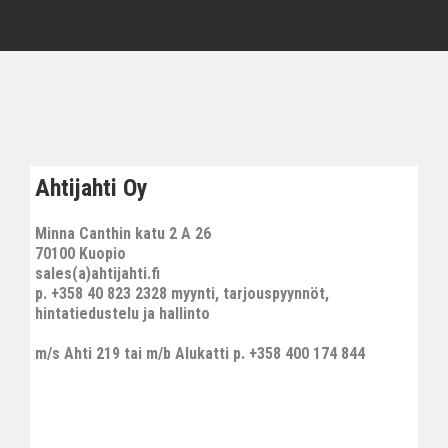
Ahtijahti Oy
Minna Canthin katu 2 A 26
70100 Kuopio
sales(a)ahtijahti.fi
p. +358 40 823 2328 myynti, tarjouspyynnöt,
hintatiedustelu ja hallinto
m/s Ahti 219 tai m/b Alukatti p. +358 400 174 844