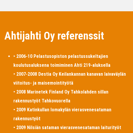
Ahtijahti Oy referenssit
• 2006-10 Pelastusopiston pelastussukeltajien
koulutusaluksena toimiminen Ahti 219-aluksella
• 2007-2008 Destia Oy Keilankannan kanavan laivaväylän
viitoitus- ja maisemointityötä
• 2008 Marinetek Finland Oy Tahkolahden sillan
rakennustyöt Tahkovuorella
• 2009 Katinkullan lomakylän vierasvenesataman
rakennustyöt
• 2009 Nilsiän sataman vierasvenesataman laiturityöt