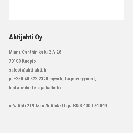
Ahtijahti Oy
Minna Canthin katu 2 A 26
70100 Kuopio
sales(a)ahtijahti.fi
p. +358 40 823 2328 myynti, tarjouspyynnöt,
hintatiedustelu ja hallinto
m/s Ahti 219 tai m/b Alukatti p. +358 400 174 844