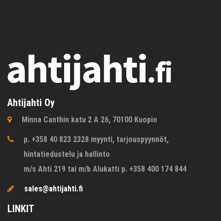
Ahtijahti Oy
Minna Canthin katu 2 A 26, 70100 Kuopio
p. +358 40 823 2328 myynti, tarjouspyynnöt,
hintatiedustelu ja hallinto
m/s Ahti 219 tai m/b Alukatti p. +358 400 174 844
sales@ahtijahti.fi
LINKIT