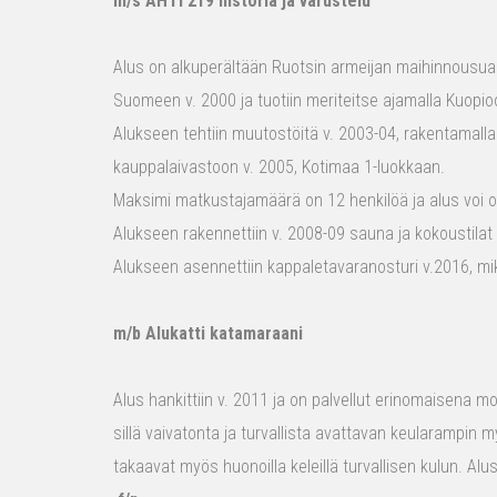
m/s AHTI 219 historia ja varustelu
Alus on alkuperältään Ruotsin armeijan maihinnousualu
Suomeen v. 2000 ja tuotiin meriteitse ajamalla Kuopio
Alukseen tehtiin muutostöitä v. 2003-04, rakentamalla
kauppalaivastoon v. 2005, Kotimaa 1-luokkaan.
Maksimi matkustajamäärä on 12 henkilöä ja alus voi o
Alukseen rakennettiin v. 2008-09 sauna ja kokoustilat e
Alukseen asennettiin kappaletavaranosturi v.2016, mi
m/b Alukatti katamaraani
Alus hankittiin v. 2011 ja on palvellut erinomaisena mon
sillä vaivatonta ja turvallista avattavan keularampin m
takaavat myös huonoilla keleillä turvallisen kulun. Al