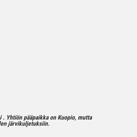
mi . Yhtiön pääpaikka on Kuopio, mutta
n järvikuljetuksiin.