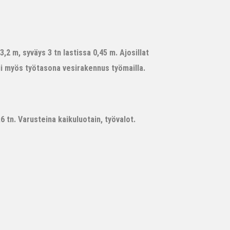
,2 m, syväys 3 tn lastissa 0,45 m. Ajosillat
ii myös työtasona vesirakennus työmailla.
 tn. Varusteina kaikuluotain, työvalot.