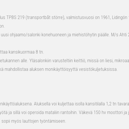
s TPBS 219 (transportbåt större), valmistusvuosi on 1961, Lidingön t
on.
 uusi ohjaamo/salonki konehuoneen ja miehistöhytin päälle. M/s Ahti 2
ttaa kansikuormaa 8 tn.
tukannen alle. Yläsalonkiin varusteltiin keittiö, missä on liesi, mikro
kä mahdollistaa aluksen monikäyttöisyyttä vesistökuljetuksissa.
ikäyttöaluksena. Aluksella voi kuljettaa isolla kansitilalla 1,2 tn tava
yötä ja sillä voi operoida mataliin rantoihin. Väkevä 150 hv moottori ja
us sopii myös lauttojen työntämiseen.