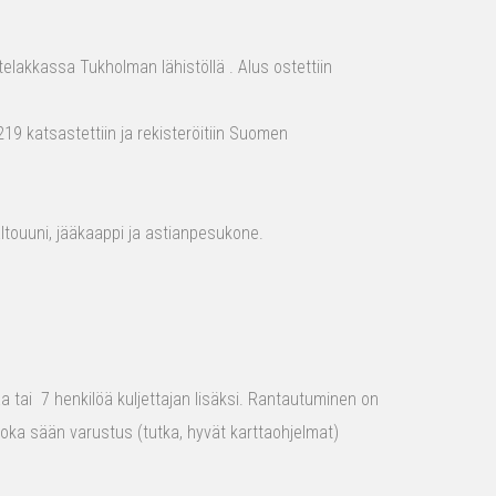
elakkassa Tukholman lähistöllä . Alus ostettiin
19 katsastettiin ja rekisteröitiin Suomen
aaltouuni, jääkaappi ja astianpesukone.
raa tai 7 henkilöä kuljettajan lisäksi. Rantautuminen on
 joka sään varustus (tutka, hyvät karttaohjelmat)