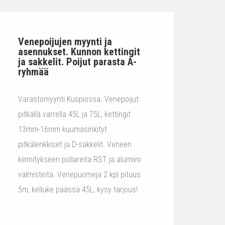
Venepoijujen myynti ja
asennukset. Kunnon kettingit
ja sakkelit. Poijut parasta A-
ryhmää
Varastomyynti Kuopiossa. Venepoijut
pitkällä varrella 45L ja 75L, kettingit
13mm-16mm kuumasinkityt
pitkälenkkiset ja D-sakkelit. Veneen
kiinnitykseen pollareita RST ja alumiini
valmisteita. Venepuomeja 2 kpl pituus
5m, kelluke päässä 45L, kysy tarjous!