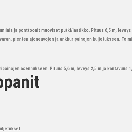
iinia ja ponttoonit muoviset putki/laatikko. Pituus 6,5 m, leveys 3
avaran, pienten ajoneuvojen ja ankkuripainojen kuljetukseen. Toim
ipainojen asennukseen. Pituus 5,6 m, leveys 2,5 m ja kantavuus 1,6
ppanit
kuljetukset