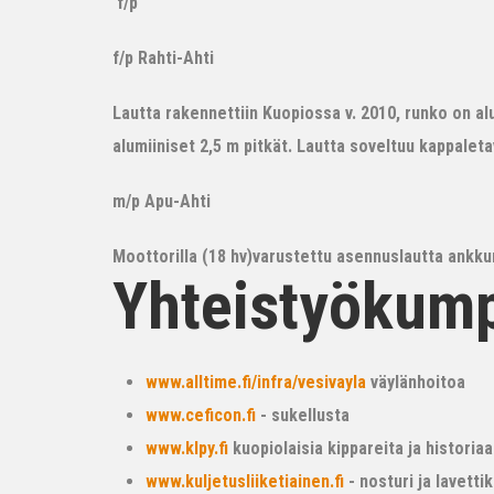
f/p
f/p Rahti-Ahti
Lautta rakennettiin Kuopiossa v. 2010, runko on alum
alumiiniset 2,5 m pitkät. Lautta soveltuu kappalet
m/p Apu-Ahti
Moottorilla (18 hv)varustettu asennuslautta ankkur
Yhteistyökum
www.alltime.fi/infra/vesivayla
väylänhoitoa
www.ceficon.fi
- sukellusta
www.klpy.fi
kuopiolaisia kippareita ja historiaa
www.kuljetusliiketiainen.fi
- nosturi ja lavetti