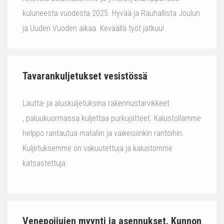
kuluneesta vuodesta 2025. Hyvää ja Rauhallista Joulun
ja Uuden Vuoden aikaa. Keväällä työt jatkuu!
Tavarankuljetukset vesistössä
Lautta- ja aluskuljetuksina rakennustarvikkeet
, paluukuormassa kuljettaa purkujätteet. Kalustollamme
helppo rantautua mataliin ja vaikeisiinkin rantoihin.
Kuljetuksemme on vakuutettuja ja kalustomme
katsastettuja.
Venepoijujen myynti ja asennukset. Kunnon