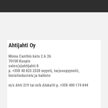
Ahtijahti Oy
Minna Canthin katu 2 A 26
70100 Kuopio
sales(a)ahtijahti.fi
p. +358 40 823 2328 myynti, tarjouspyynnöt,
hintatiedustelu ja hallinto
m/s Ahti 219 tai m/b Alukatti p. +358 400 174 844