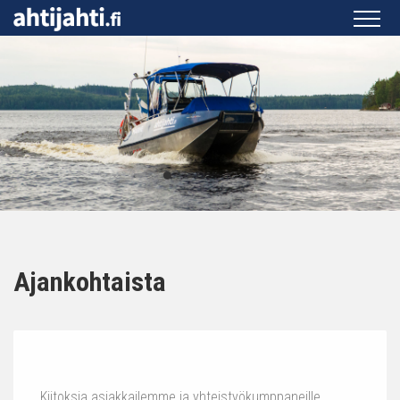
Ajankohtaista
Kiitoksia asiakkailemme ja yhteistyökumppaneille