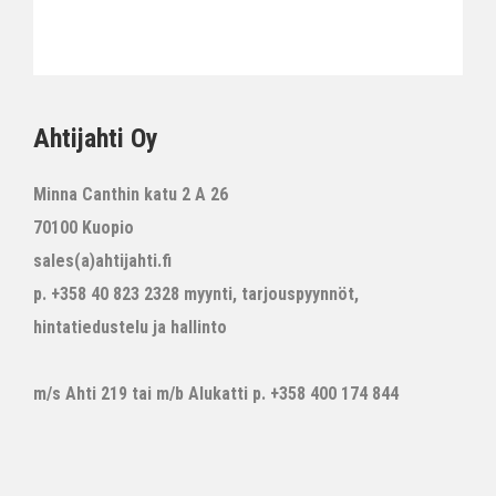
Ahtijahti Oy
Minna Canthin katu 2 A 26
70100 Kuopio
sales(a)ahtijahti.fi
p. +358 40 823 2328 myynti, tarjouspyynnöt,
hintatiedustelu ja hallinto
m/s Ahti 219 tai m/b Alukatti p. +358 400 174 844