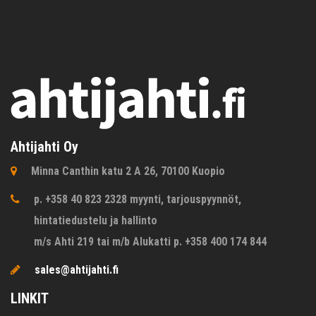
Ahtijahti Oy
Minna Canthin katu 2 A 26, 70100 Kuopio
p. +358 40 823 2328 myynti, tarjouspyynnöt,
hintatiedustelu ja hallinto
m/s Ahti 219 tai m/b Alukatti p. +358 400 174 844
sales@ahtijahti.fi
LINKIT