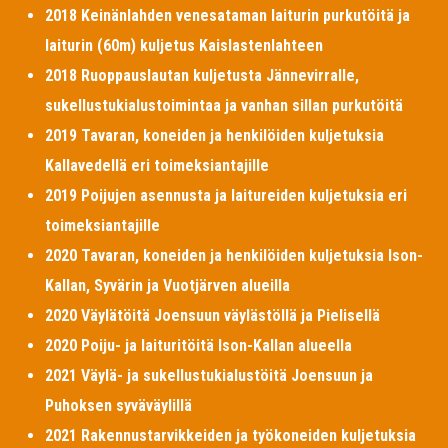
2018 Keinänlahden venesataman laiturin purkutöitä ja
laiturin (60m) kuljetus Kaislastenlahteen
2018 Ruoppauslautan kuljetusta Jännevirralle,
sukellustukialustoimintaa ja vanhan sillan purkutöitä
2019 Tavaran, koneiden ja henkilöiden kuljetuksia
Kallavedellä eri toimeksiantajille
2019 Poijujen asennusta ja laitureiden kuljetuksia eri
toimeksiantajille
2020 Tavaran, koneiden ja henkilöiden kuljetuksia Ison-
Kallan, Syvärin ja Vuotjärven alueilla
2020 Väylätöitä Joensuun väylästöllä ja Pielisellä
2020 Poiju- ja laituritöitä Ison-Kallan alueella
2021 Väylä- ja sukellustukialustöitä Joensuun ja
Puhoksen syväväylillä
2021 Rakennustarvikkeiden ja työkoneiden kuljetuksia