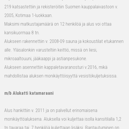
219 katsastettiin ja rekisteröitiin Suomen kauppalaivastoon v.
2005, Kotimaa 1-luokkaan.
Maksimi matkustajamäärä on 12 henkilöä ja alus voi ottaa
kansikuormaa 8 tn.
Alukseen rakennettiin v. 2008-09 sauna ja kokoustilat etukannen
alle. Yläsalonkiin varusteltiin keittiö, missä on liesi,
mikroaaltouuni, jääkaappi ja astianpesukone.
Alukseen asennettiin kappaletavaranosturi v.2016, mikä
mahdollistaa aluksen monikäyttöisyyttä vesistökuljetuksissa.
m/b Alukatti katamaraani
Alus hankittiin v. 2011 ja on palvellut erinomaisena
monikäyttöaluksena. Aluksella voi kuljettaa isolla kansitilalla 1,2
tn tavaraa tai 7 henkilöä kuljettajan lisäksi. Rantautuminen on