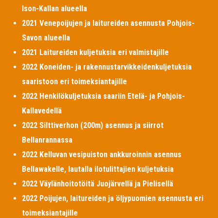
Ison-Kallan alueella
2021 Venepoijujen ja laitureiden asennusta Pohjois-
Savon alueella
2021 Laitureiden kuljetuksia eri valmistajille
2022 Koneiden- ja rakennustarvikkeidenkuljetuksia
saaristoon eri toimeksiantajille
2022 Henkilökuljetuksia saariin Etelä- ja Pohjois-
Kallavedellä
2022 Silttiverhon (200m) asennus ja siirrot
Bellanrannassa
2022 Kelluvan vesipuiston ankkuroinnin asennus
Bellawakelle, lautalla ilotulittajien kuljetuksia
2022 Väylänhoitotöitä Juojärvellä ja Pielisellä
2022 Poijujen, laitureiden ja öljypuomien asennusta eri
toimeksiantajille