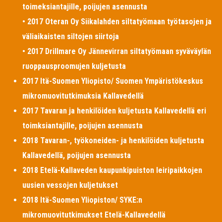
toimeksiantajille, poijujen asennusta
• 2017 Oteran Oy Siikalahden siltatyömaan työtasojen ja
väliaikaisten siltojen siirtoja
• 2017 Drillmare Oy Jännevirran siltatyömaan syväväylän
ruoppausproomujen kuljetusta
2017 Itä-Suomen Yliopisto/ Suomen Ympäristökeskus
mikromuovitutkimuksia Kallavedellä
2017 Tavaran ja henkilöiden kuljetusta Kallavedellä eri
toimksiantajille, poijujen asennusta
2018 Tavaran-, työkoneiden- ja henkilöiden kuljetusta
Kallavedellä, poijujen asennusta
2018 Etelä-Kallaveden kaupunkipuiston leiripaikkojen
uusien vessojen kuljetukset
2018 Itä-Suomen Yliopiston/ SYKE:n
mikromuovitutkimukset Etelä-Kallavedellä