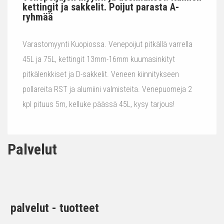
kettingit ja sakkelit. Poijut parasta A-
ryhmää
Varastomyynti Kuopiossa. Venepoijut pitkällä varrella
45L ja 75L, kettingit 13mm-16mm kuumasinkityt
pitkälenkkiset ja D-sakkelit. Veneen kiinnitykseen
pollareita RST ja alumiini valmisteita. Venepuomeja 2
kpl pituus 5m, kelluke päässä 45L, kysy tarjous!
Palvelut
palvelut - tuotteet