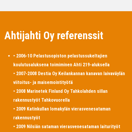
Ahtijahti Oy referenssit
• 2006-10 Pelastusopiston pelastussukeltajien
koulutusaluksena toimiminen Ahti 219-aluksella
• 2007-2008 Destia Oy Keilankannan kanavan laivaväylän
viitoitus- ja maisemointityötä
• 2008 Marinetek Finland Oy Tahkolahden sillan
rakennustyöt Tahkovuorella
• 2009 Katinkullan lomakylän vierasvenesataman
rakennustyöt
• 2009 Nilsiän sataman vierasvenesataman laiturityöt