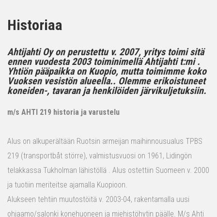
Historiaa
Ahtijahti Oy on perustettu v. 2007, yritys toimi sitä
ennen vuodesta 2003 toiminimellä Ahtijahti t:mi .
Yhtiön pääpaikka on Kuopio, mutta toimimme koko
Vuoksen vesistön alueella.. Olemme erikoistuneet
koneiden-, tavaran ja henkilöiden järvikuljetuksiin.
m/s AHTI 219 historia ja varustelu
Alus on alkuperältään Ruotsin armeijan maihinnousualus TPBS
219 (transportbåt större), valmistusvuosi on 1961, Lidingön
telakkassa Tukholman lähistöllä . Alus ostettiin Suomeen v. 2000
ja tuotiin meriteitse ajamalla Kuopioon.
Alukseen tehtiin muutostöitä v. 2003-04, rakentamalla uusi
ohjaamo/salonki konehuoneen ja miehistöhytin päälle. M/s Ahti