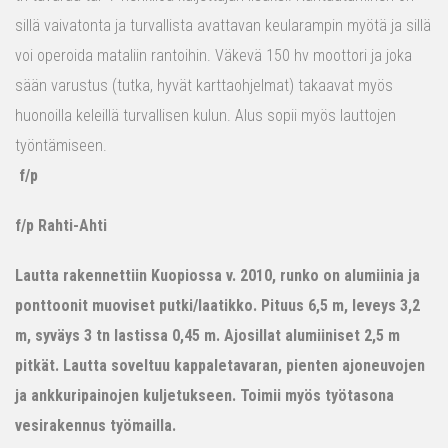
sillä vaivatonta ja turvallista avattavan keularampin myötä ja sillä
voi operoida mataliin rantoihin. Väkevä 150 hv moottori ja joka
sään varustus (tutka, hyvät karttaohjelmat) takaavat myös
huonoilla keleillä turvallisen kulun. Alus sopii myös lauttojen
työntämiseen.
f/p
f/p Rahti-Ahti
Lautta rakennettiin Kuopiossa v. 2010, runko on alumiinia ja
ponttoonit muoviset putki/laatikko. Pituus 6,5 m, leveys 3,2
m, syväys 3 tn lastissa 0,45 m. Ajosillat alumiiniset 2,5 m
pitkät. Lautta soveltuu kappaletavaran, pienten ajoneuvojen
ja ankkuripainojen kuljetukseen. Toimii myös työtasona
vesirakennus työmailla.