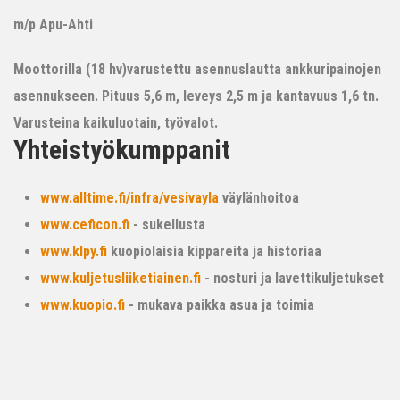
m/p Apu-Ahti
Moottorilla (18 hv)varustettu asennuslautta ankkuripainojen
asennukseen. Pituus 5,6 m, leveys 2,5 m ja kantavuus 1,6 tn.
Varusteina kaikuluotain, työvalot.
Yhteistyökumppanit
www.alltime.fi/infra/vesivayla
väylänhoitoa
www.ceficon.fi
- sukellusta
www.klpy.fi
kuopiolaisia kippareita ja historiaa
www.kuljetusliiketiainen.fi
- nosturi ja lavettikuljetukset
www.kuopio.fi
- mukava paikka asua ja toimia