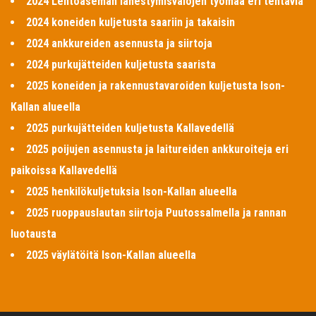
2024 Lentoaseman lähestymisvalojen työmaa eri tehtäviä
2024 koneiden kuljetusta saariin ja takaisin
2024 ankkureiden asennusta ja siirtoja
2024 purkujätteiden kuljetusta saarista
2025 koneiden ja rakennustavaroiden kuljetusta Ison-
Kallan alueella
2025 purkujätteiden kuljetusta Kallavedellä
2025 poijujen asennusta ja laitureiden ankkuroiteja eri
paikoissa Kallavedellä
2025 henkilökuljetuksia Ison-Kallan alueella
2025 ruoppauslautan siirtoja Puutossalmella ja rannan
luotausta
2025 väylätöitä Ison-Kallan alueella