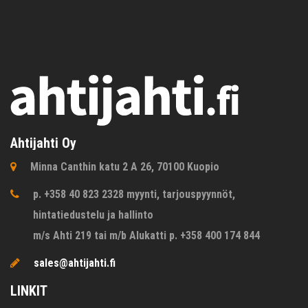
Ahtijahti Oy
Minna Canthin katu 2 A 26, 70100 Kuopio
p. +358 40 823 2328 myynti, tarjouspyynnöt,
hintatiedustelu ja hallinto
m/s Ahti 219 tai m/b Alukatti p. +358 400 174 844
sales@ahtijahti.fi
LINKIT