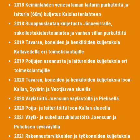
2018 Keinänlahden venesataman laiturin purkutöitä ja
laiturin (60m) kuljetus Kaislastenlahteen
2018 Ruoppauslautan kuljetusta Jännevirralle,
sukellustukialustoimintaa ja vanhan sillan purkutöitä
2019 Tavaran, koneiden ja henkilöiden kuljetuksia
Kallavedellä eri toimeksiantajille
2019 Poijujen asennusta ja laitureiden kuljetuksia eri
toimeksiantajille
2020 Tavaran, koneiden ja henkilöiden kuljetuksia Ison-
Kallan, Syvärin ja Vuotjärven alueilla
2020 Väylätöitä Joensuun väylästöllä ja Pielisellä
2020 Poiju- ja laituritöitä Ison-Kallan alueella
2021 Väylä- ja sukellustukialustöitä Joensuun ja
Puhoksen syväväylillä
2021 Rakennustarvikkeiden ja työkoneiden kuljetuksia