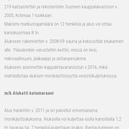
219 katsastettiin ja rekisteröitiin Suomen kauppalaivastoon v.
2005, Kotimaa 1-luokkaan.
Maksimi matkustajamäärä on 12 henkilöä ja alus voi ottaa
kansikuormaa 8 tn.
Alukseen rakennettiin v. 2008-09 sauna ja kokoustilat etukannen
alle. Yläsalonkiin varusteltiin keittiö, missä on liesi,
mikroaaltouuni, jääkaappi ja astianpesukone.
Alukseen asennettiin kappaletavaranosturi v.2016, mikä
mahdollistaa aluksen monikäyttöisyyttä vesistökuljetuksissa.
m/b Alukatti katamaraani
Alus hankittiin v. 2011 ja on palvellut erinomaisena
monikäyttöaluksena. Aluksella voi kuljettaa isolla kansitilalla 1,2
tn tavaraa tai 7 henkilöä kuljettajan lisäksi. Rantautuminen on