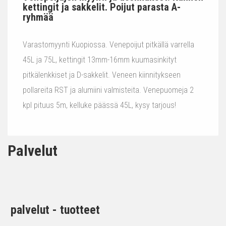
kettingit ja sakkelit. Poijut parasta A-
ryhmää
Varastomyynti Kuopiossa. Venepoijut pitkällä varrella
45L ja 75L, kettingit 13mm-16mm kuumasinkityt
pitkälenkkiset ja D-sakkelit. Veneen kiinnitykseen
pollareita RST ja alumiini valmisteita. Venepuomeja 2
kpl pituus 5m, kelluke päässä 45L, kysy tarjous!
Palvelut
palvelut - tuotteet