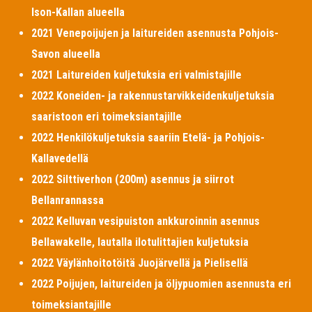
Ison-Kallan alueella
2021 Venepoijujen ja laitureiden asennusta Pohjois-
Savon alueella
2021 Laitureiden kuljetuksia eri valmistajille
2022 Koneiden- ja rakennustarvikkeidenkuljetuksia
saaristoon eri toimeksiantajille
2022 Henkilökuljetuksia saariin Etelä- ja Pohjois-
Kallavedellä
2022 Silttiverhon (200m) asennus ja siirrot
Bellanrannassa
2022 Kelluvan vesipuiston ankkuroinnin asennus
Bellawakelle, lautalla ilotulittajien kuljetuksia
2022 Väylänhoitotöitä Juojärvellä ja Pielisellä
2022 Poijujen, laitureiden ja öljypuomien asennusta eri
toimeksiantajille