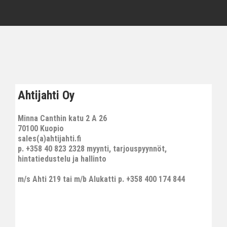
Ahtijahti Oy
Minna Canthin katu 2 A 26
70100 Kuopio
sales(a)ahtijahti.fi
p. +358 40 823 2328 myynti, tarjouspyynnöt,
hintatiedustelu ja hallinto
m/s Ahti 219 tai m/b Alukatti p. +358 400 174 844