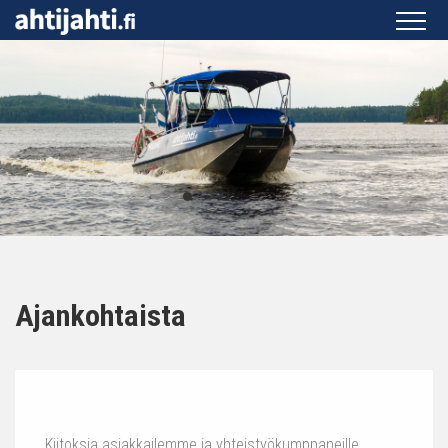
Ajankohtaista
Kiitoksia asiakkailemme ja yhteistyökumppaneille