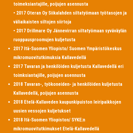
toimeksiantajille, poijujen asennusta
• 2017 Oteran Oy Siikalahden siltatyömaan työtasojen ja
väliaikaisten siltojen siirtoja
• 2017 Drillmare Oy Jännevirran siltatyömaan syväväylän
ruoppausproomujen kuljetusta
2017 Itä-Suomen Yliopisto/ Suomen Ympäristökeskus
mikromuovitutkimuksia Kallavedellä
2017 Tavaran ja henkilöiden kuljetusta Kallavedellä eri
toimksiantajille, poijujen asennusta
2018 Tavaran-, työkoneiden- ja henkilöiden kuljetusta
Kallavedellä, poijujen asennusta
2018 Etelä-Kallaveden kaupunkipuiston leiripaikkojen
uusien vessojen kuljetukset
2018 Itä-Suomen Yliopiston/ SYKE:n
mikromuovitutkimukset Etelä-Kallavedellä