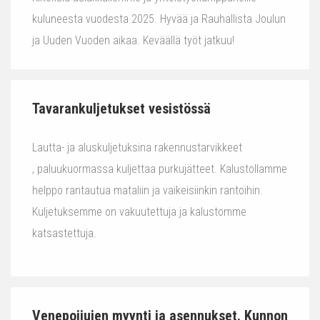
kuluneesta vuodesta 2025. Hyvää ja Rauhallista Joulun
ja Uuden Vuoden aikaa. Keväällä työt jatkuu!
Tavarankuljetukset vesistössä
Lautta- ja aluskuljetuksina rakennustarvikkeet
, paluukuormassa kuljettaa purkujätteet. Kalustollamme
helppo rantautua mataliin ja vaikeisiinkin rantoihin.
Kuljetuksemme on vakuutettuja ja kalustomme
katsastettuja.
Venepoijujen myynti ja asennukset. Kunnon