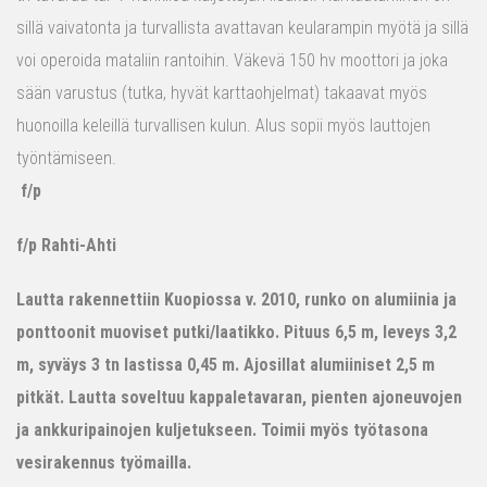
sillä vaivatonta ja turvallista avattavan keularampin myötä ja sillä
voi operoida mataliin rantoihin. Väkevä 150 hv moottori ja joka
sään varustus (tutka, hyvät karttaohjelmat) takaavat myös
huonoilla keleillä turvallisen kulun. Alus sopii myös lauttojen
työntämiseen.
f/p
f/p Rahti-Ahti
Lautta rakennettiin Kuopiossa v. 2010, runko on alumiinia ja
ponttoonit muoviset putki/laatikko. Pituus 6,5 m, leveys 3,2
m, syväys 3 tn lastissa 0,45 m. Ajosillat alumiiniset 2,5 m
pitkät. Lautta soveltuu kappaletavaran, pienten ajoneuvojen
ja ankkuripainojen kuljetukseen. Toimii myös työtasona
vesirakennus työmailla.