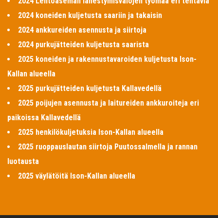
2024 Lentoaseman lähestymisvalojen työmaa eri tehtäviä
2024 koneiden kuljetusta saariin ja takaisin
2024 ankkureiden asennusta ja siirtoja
2024 purkujätteiden kuljetusta saarista
2025 koneiden ja rakennustavaroiden kuljetusta Ison-
Kallan alueella
2025 purkujätteiden kuljetusta Kallavedellä
2025 poijujen asennusta ja laitureiden ankkuroiteja eri
paikoissa Kallavedellä
2025 henkilökuljetuksia Ison-Kallan alueella
2025 ruoppauslautan siirtoja Puutossalmella ja rannan
luotausta
2025 väylätöitä Ison-Kallan alueella