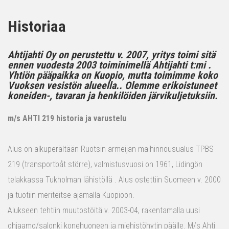
Historiaa
Ahtijahti Oy on perustettu v. 2007, yritys toimi sitä
ennen vuodesta 2003 toiminimellä Ahtijahti t:mi .
Yhtiön pääpaikka on Kuopio, mutta toimimme koko
Vuoksen vesistön alueella.. Olemme erikoistuneet
koneiden-, tavaran ja henkilöiden järvikuljetuksiin.
m/s AHTI 219 historia ja varustelu
Alus on alkuperältään Ruotsin armeijan maihinnousualus TPBS
219 (transportbåt större), valmistusvuosi on 1961, Lidingön
telakkassa Tukholman lähistöllä . Alus ostettiin Suomeen v. 2000
ja tuotiin meriteitse ajamalla Kuopioon.
Alukseen tehtiin muutostöitä v. 2003-04, rakentamalla uusi
ohjaamo/salonki konehuoneen ja miehistöhytin päälle. M/s Ahti