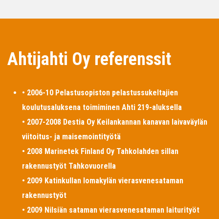
Ahtijahti Oy referenssit
• 2006-10 Pelastusopiston pelastussukeltajien
koulutusaluksena toimiminen Ahti 219-aluksella
• 2007-2008 Destia Oy Keilankannan kanavan laivaväylän
viitoitus- ja maisemointityötä
• 2008 Marinetek Finland Oy Tahkolahden sillan
rakennustyöt Tahkovuorella
• 2009 Katinkullan lomakylän vierasvenesataman
rakennustyöt
• 2009 Nilsiän sataman vierasvenesataman laiturityöt