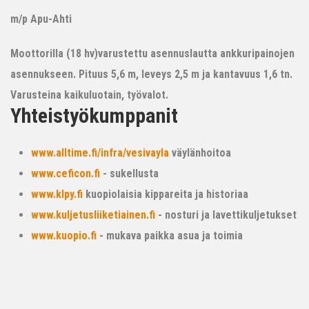
m/p Apu-Ahti
Moottorilla (18 hv)varustettu asennuslautta ankkuripainojen
asennukseen. Pituus 5,6 m, leveys 2,5 m ja kantavuus 1,6 tn.
Varusteina kaikuluotain, työvalot.
Yhteistyökumppanit
www.alltime.fi/infra/vesivayla
väylänhoitoa
www.ceficon.fi
- sukellusta
www.klpy.fi
kuopiolaisia kippareita ja historiaa
www.kuljetusliiketiainen.fi
- nosturi ja lavettikuljetukset
www.kuopio.fi
- mukava paikka asua ja toimia