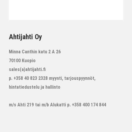
Ahtijahti Oy
Minna Canthin katu 2 A 26
70100 Kuopio
sales(a)ahtijahti.fi
p. +358 40 823 2328 myynti, tarjouspyynnöt,
hintatiedustelu ja hallinto
m/s Ahti 219 tai m/b Alukatti p. +358 400 174 844