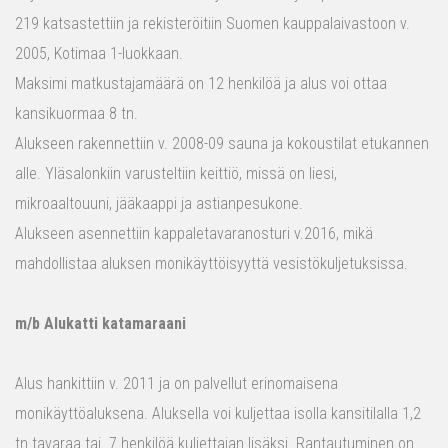
219 katsastettiin ja rekisteröitiin Suomen kauppalaivastoon v.
2005, Kotimaa 1-luokkaan.
Maksimi matkustajamäärä on 12 henkilöä ja alus voi ottaa
kansikuormaa 8 tn.
Alukseen rakennettiin v. 2008-09 sauna ja kokoustilat etukannen
alle. Yläsalonkiin varusteltiin keittiö, missä on liesi,
mikroaaltouuni, jääkaappi ja astianpesukone.
Alukseen asennettiin kappaletavaranosturi v.2016, mikä
mahdollistaa aluksen monikäyttöisyyttä vesistökuljetuksissa.
m/b Alukatti katamaraani
Alus hankittiin v. 2011 ja on palvellut erinomaisena
monikäyttöaluksena. Aluksella voi kuljettaa isolla kansitilalla 1,2
tn tavaraa tai 7 henkilöä kuljettajan lisäksi. Rantautuminen on