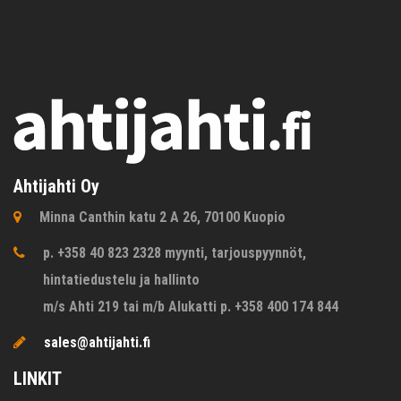
Ahtijahti Oy
Minna Canthin katu 2 A 26, 70100 Kuopio
p. +358 40 823 2328 myynti, tarjouspyynnöt,
hintatiedustelu ja hallinto
m/s Ahti 219 tai m/b Alukatti p. +358 400 174 844
sales@ahtijahti.fi
LINKIT