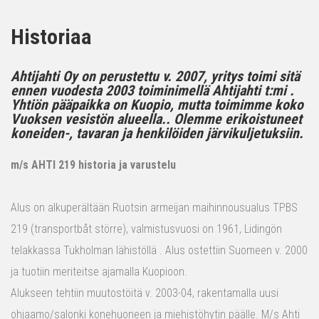
Historiaa
Ahtijahti Oy on perustettu v. 2007, yritys toimi sitä
ennen vuodesta 2003 toiminimellä Ahtijahti t:mi .
Yhtiön pääpaikka on Kuopio, mutta toimimme koko
Vuoksen vesistön alueella.. Olemme erikoistuneet
koneiden-, tavaran ja henkilöiden järvikuljetuksiin.
m/s AHTI 219 historia ja varustelu
Alus on alkuperältään Ruotsin armeijan maihinnousualus TPBS
219 (transportbåt större), valmistusvuosi on 1961, Lidingön
telakkassa Tukholman lähistöllä . Alus ostettiin Suomeen v. 2000
ja tuotiin meriteitse ajamalla Kuopioon.
Alukseen tehtiin muutostöitä v. 2003-04, rakentamalla uusi
ohjaamo/salonki konehuoneen ja miehistöhytin päälle. M/s Ahti