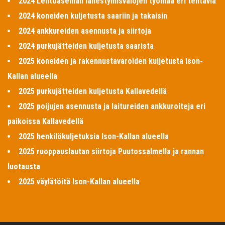
2024 Lentoaseman lähestymisvalojen työmaa eri tehtäviä
2024 koneiden kuljetusta saariin ja takaisin
2024 ankkureiden asennusta ja siirtoja
2024 purkujätteiden kuljetusta saarista
2025 koneiden ja rakennustavaroiden kuljetusta Ison-
Kallan alueella
2025 purkujätteiden kuljetusta Kallavedellä
2025 poijujen asennusta ja laitureiden ankkuroiteja eri
paikoissa Kallavedellä
2025 henkilökuljetuksia Ison-Kallan alueella
2025 ruoppauslautan siirtoja Puutossalmella ja rannan
luotausta
2025 väylätöitä Ison-Kallan alueella