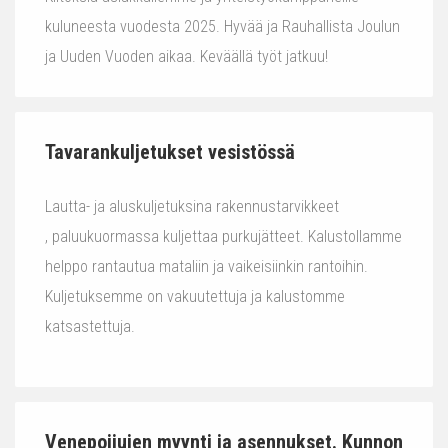
kuluneesta vuodesta 2025. Hyvää ja Rauhallista Joulun
ja Uuden Vuoden aikaa. Keväällä työt jatkuu!
Tavarankuljetukset vesistössä
Lautta- ja aluskuljetuksina rakennustarvikkeet
, paluukuormassa kuljettaa purkujätteet. Kalustollamme
helppo rantautua mataliin ja vaikeisiinkin rantoihin.
Kuljetuksemme on vakuutettuja ja kalustomme
katsastettuja.
Venepoijujen myynti ja asennukset. Kunnon