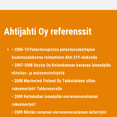
Ahtijahti Oy referenssit
• 2006-10 Pelastusopiston pelastussukeltajien
koulutusaluksena toimiminen Ahti 219-aluksella
• 2007-2008 Destia Oy Keilankannan kanavan laivaväylän
viitoitus- ja maisemointityötä
• 2008 Marinetek Finland Oy Tahkolahden sillan
rakennustyöt Tahkovuorella
• 2009 Katinkullan lomakylän vierasvenesataman
rakennustyöt
• 2009 Nilsiän sataman vierasvenesataman laiturityöt