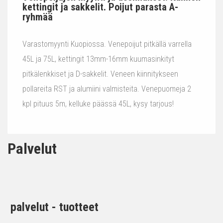
kettingit ja sakkelit. Poijut parasta A-
ryhmää
Varastomyynti Kuopiossa. Venepoijut pitkällä varrella
45L ja 75L, kettingit 13mm-16mm kuumasinkityt
pitkälenkkiset ja D-sakkelit. Veneen kiinnitykseen
pollareita RST ja alumiini valmisteita. Venepuomeja 2
kpl pituus 5m, kelluke päässä 45L, kysy tarjous!
Palvelut
palvelut - tuotteet