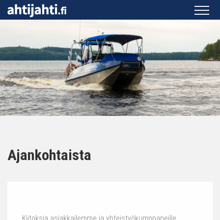
Ajankohtaista
Kiitoksia asiakkailemme ja yhteistyökumppaneille