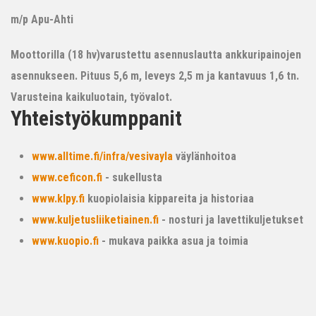
m/p Apu-Ahti
Moottorilla (18 hv)varustettu asennuslautta ankkuripainojen
asennukseen. Pituus 5,6 m, leveys 2,5 m ja kantavuus 1,6 tn.
Varusteina kaikuluotain, työvalot.
Yhteistyökumppanit
www.alltime.fi/infra/vesivayla
väylänhoitoa
www.ceficon.fi
- sukellusta
www.klpy.fi
kuopiolaisia kippareita ja historiaa
www.kuljetusliiketiainen.fi
- nosturi ja lavettikuljetukset
www.kuopio.fi
- mukava paikka asua ja toimia