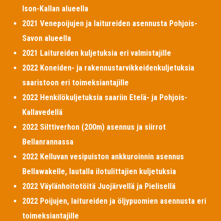
Ison-Kallan alueella
2021 Venepoijujen ja laitureiden asennusta Pohjois-
Savon alueella
2021 Laitureiden kuljetuksia eri valmistajille
2022 Koneiden- ja rakennustarvikkeidenkuljetuksia
saaristoon eri toimeksiantajille
2022 Henkilökuljetuksia saariin Etelä- ja Pohjois-
Kallavedellä
2022 Silttiverhon (200m) asennus ja siirrot
Bellanrannassa
2022 Kelluvan vesipuiston ankkuroinnin asennus
Bellawakelle, lautalla ilotulittajien kuljetuksia
2022 Väylänhoitotöitä Juojärvellä ja Pielisellä
2022 Poijujen, laitureiden ja öljypuomien asennusta eri
toimeksiantajille