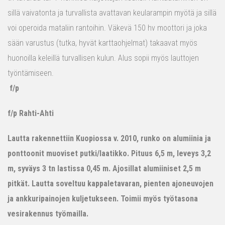
sillä vaivatonta ja turvallista avattavan keularampin myötä ja sillä
voi operoida mataliin rantoihin. Väkevä 150 hv moottori ja joka
sään varustus (tutka, hyvät karttaohjelmat) takaavat myös
huonoilla keleillä turvallisen kulun. Alus sopii myös lauttojen
työntämiseen.
f/p
f/p Rahti-Ahti
Lautta rakennettiin Kuopiossa v. 2010, runko on alumiinia ja
ponttoonit muoviset putki/laatikko. Pituus 6,5 m, leveys 3,2
m, syväys 3 tn lastissa 0,45 m. Ajosillat alumiiniset 2,5 m
pitkät. Lautta soveltuu kappaletavaran, pienten ajoneuvojen
ja ankkuripainojen kuljetukseen. Toimii myös työtasona
vesirakennus työmailla.