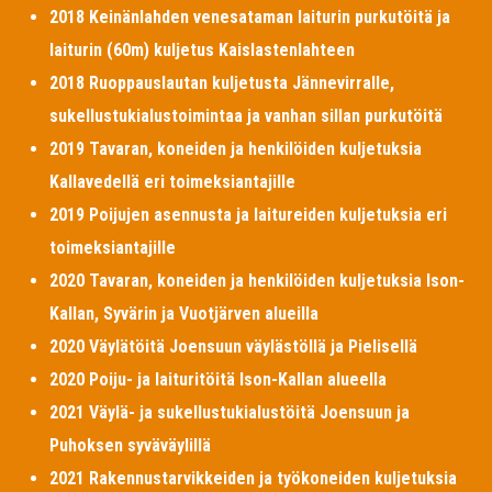
2018 Keinänlahden venesataman laiturin purkutöitä ja
laiturin (60m) kuljetus Kaislastenlahteen
2018 Ruoppauslautan kuljetusta Jännevirralle,
sukellustukialustoimintaa ja vanhan sillan purkutöitä
2019 Tavaran, koneiden ja henkilöiden kuljetuksia
Kallavedellä eri toimeksiantajille
2019 Poijujen asennusta ja laitureiden kuljetuksia eri
toimeksiantajille
2020 Tavaran, koneiden ja henkilöiden kuljetuksia Ison-
Kallan, Syvärin ja Vuotjärven alueilla
2020 Väylätöitä Joensuun väylästöllä ja Pielisellä
2020 Poiju- ja laituritöitä Ison-Kallan alueella
2021 Väylä- ja sukellustukialustöitä Joensuun ja
Puhoksen syväväylillä
2021 Rakennustarvikkeiden ja työkoneiden kuljetuksia