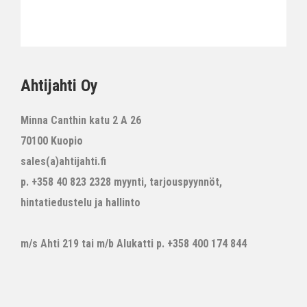
Ahtijahti Oy
Minna Canthin katu 2 A 26
70100 Kuopio
sales(a)ahtijahti.fi
p. +358 40 823 2328 myynti, tarjouspyynnöt,
hintatiedustelu ja hallinto
m/s Ahti 219 tai m/b Alukatti p. +358 400 174 844