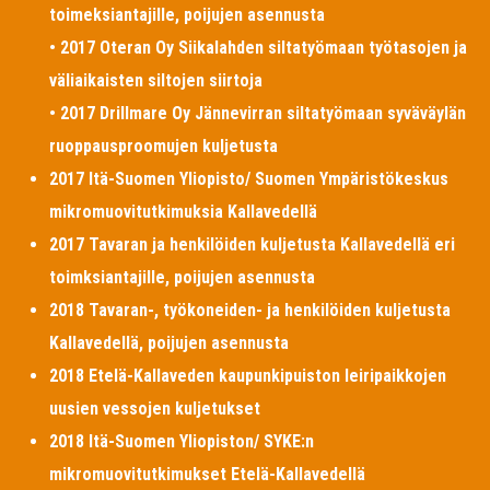
toimeksiantajille, poijujen asennusta
• 2017 Oteran Oy Siikalahden siltatyömaan työtasojen ja
väliaikaisten siltojen siirtoja
• 2017 Drillmare Oy Jännevirran siltatyömaan syväväylän
ruoppausproomujen kuljetusta
2017 Itä-Suomen Yliopisto/ Suomen Ympäristökeskus
mikromuovitutkimuksia Kallavedellä
2017 Tavaran ja henkilöiden kuljetusta Kallavedellä eri
toimksiantajille, poijujen asennusta
2018 Tavaran-, työkoneiden- ja henkilöiden kuljetusta
Kallavedellä, poijujen asennusta
2018 Etelä-Kallaveden kaupunkipuiston leiripaikkojen
uusien vessojen kuljetukset
2018 Itä-Suomen Yliopiston/ SYKE:n
mikromuovitutkimukset Etelä-Kallavedellä