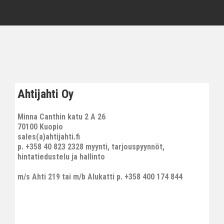
Ahtijahti Oy
Minna Canthin katu 2 A 26
70100 Kuopio
sales(a)ahtijahti.fi
p. +358 40 823 2328 myynti, tarjouspyynnöt,
hintatiedustelu ja hallinto
m/s Ahti 219 tai m/b Alukatti p. +358 400 174 844