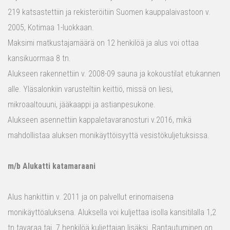
219 katsastettiin ja rekisteröitiin Suomen kauppalaivastoon v.
2005, Kotimaa 1-luokkaan.
Maksimi matkustajamäärä on 12 henkilöä ja alus voi ottaa
kansikuormaa 8 tn.
Alukseen rakennettiin v. 2008-09 sauna ja kokoustilat etukannen
alle. Yläsalonkiin varusteltiin keittiö, missä on liesi,
mikroaaltouuni, jääkaappi ja astianpesukone.
Alukseen asennettiin kappaletavaranosturi v.2016, mikä
mahdollistaa aluksen monikäyttöisyyttä vesistökuljetuksissa.
m/b Alukatti katamaraani
Alus hankittiin v. 2011 ja on palvellut erinomaisena
monikäyttöaluksena. Aluksella voi kuljettaa isolla kansitilalla 1,2
tn tavaraa tai 7 henkilöä kuljettajan lisäksi. Rantautuminen on