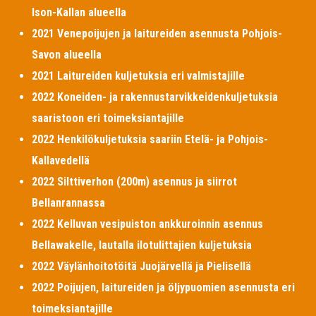
Ison-Kallan alueella
2021 Venepoijujen ja laitureiden asennusta Pohjois-
Savon alueella
2021 Laitureiden kuljetuksia eri valmistajille
2022 Koneiden- ja rakennustarvikkeidenkuljetuksia
saaristoon eri toimeksiantajille
2022 Henkilökuljetuksia saariin Etelä- ja Pohjois-
Kallavedellä
2022 Silttiverhon (200m) asennus ja siirrot
Bellanrannassa
2022 Kelluvan vesipuiston ankkuroinnin asennus
Bellawakelle, lautalla ilotulittajien kuljetuksia
2022 Väylänhoitotöitä Juojärvellä ja Pielisellä
2022 Poijujen, laitureiden ja öljypuomien asennusta eri
toimeksiantajille