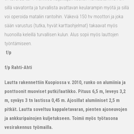
sillä vaivatonta ja turvallista avattavan keularampin myötä ja sillä
voi operoida mataliin rantoihin. Väkevä 150 hv moottori ja joka
sään varustus (tutka, hyvät karttaohjelmat) takaavat myös
huonoilla keleillä turvallisen kulun. Alus sopii myös lauttojen
työntämiseen.
f/p
f/p Rahti-Ahti
Lautta rakennettiin Kuopiossa v. 2010, runko on alumiinia ja
ponttoonit muoviset putki/laatikko. Pituus 6,5 m, leveys 3,2
m, syväys 3 tn lastissa 0,45 m. Ajosillat alumiiniset 2,5 m
pitkät. Lautta soveltuu kappaletavaran, pienten ajoneuvojen
ja ankkuripainojen kuljetukseen. Toimii myös työtasona
vesirakennus työmailla.