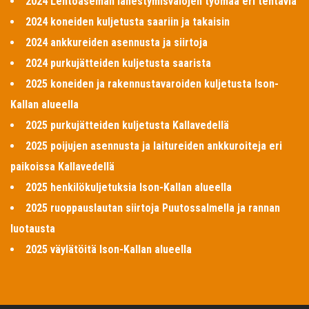
2024 Lentoaseman lähestymisvalojen työmaa eri tehtäviä
2024 koneiden kuljetusta saariin ja takaisin
2024 ankkureiden asennusta ja siirtoja
2024 purkujätteiden kuljetusta saarista
2025 koneiden ja rakennustavaroiden kuljetusta Ison-
Kallan alueella
2025 purkujätteiden kuljetusta Kallavedellä
2025 poijujen asennusta ja laitureiden ankkuroiteja eri
paikoissa Kallavedellä
2025 henkilökuljetuksia Ison-Kallan alueella
2025 ruoppauslautan siirtoja Puutossalmella ja rannan
luotausta
2025 väylätöitä Ison-Kallan alueella