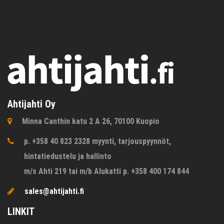
Ahtijahti Oy
Minna Canthin katu 2 A 26, 70100 Kuopio
p. +358 40 823 2328 myynti, tarjouspyynnöt,
hintatiedustelu ja hallinto
m/s Ahti 219 tai m/b Alukatti p. +358 400 174 844
sales@ahtijahti.fi
LINKIT