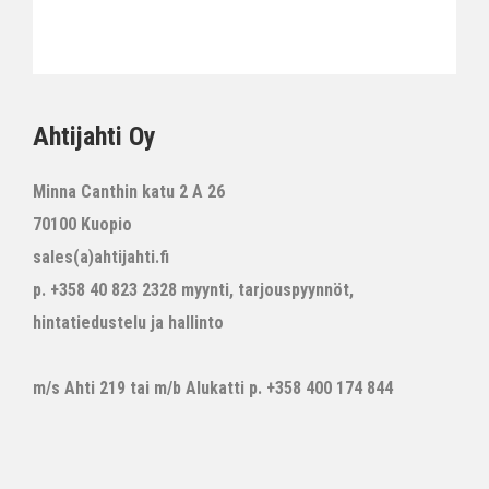
Ahtijahti Oy
Minna Canthin katu 2 A 26
70100 Kuopio
sales(a)ahtijahti.fi
p. +358 40 823 2328 myynti, tarjouspyynnöt,
hintatiedustelu ja hallinto
m/s Ahti 219 tai m/b Alukatti p. +358 400 174 844