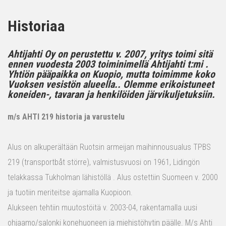
Historiaa
Ahtijahti Oy on perustettu v. 2007, yritys toimi sitä
ennen vuodesta 2003 toiminimellä Ahtijahti t:mi .
Yhtiön pääpaikka on Kuopio, mutta toimimme koko
Vuoksen vesistön alueella.. Olemme erikoistuneet
koneiden-, tavaran ja henkilöiden järvikuljetuksiin.
m/s AHTI 219 historia ja varustelu
Alus on alkuperältään Ruotsin armeijan maihinnousualus TPBS
219 (transportbåt större), valmistusvuosi on 1961, Lidingön
telakkassa Tukholman lähistöllä . Alus ostettiin Suomeen v. 2000
ja tuotiin meriteitse ajamalla Kuopioon.
Alukseen tehtiin muutostöitä v. 2003-04, rakentamalla uusi
ohjaamo/salonki konehuoneen ja miehistöhytin päälle. M/s Ahti