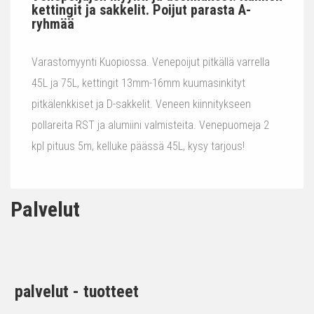
kettingit ja sakkelit. Poijut parasta A-
ryhmää
Varastomyynti Kuopiossa. Venepoijut pitkällä varrella
45L ja 75L, kettingit 13mm-16mm kuumasinkityt
pitkälenkkiset ja D-sakkelit. Veneen kiinnitykseen
pollareita RST ja alumiini valmisteita. Venepuomeja 2
kpl pituus 5m, kelluke päässä 45L, kysy tarjous!
Palvelut
palvelut - tuotteet