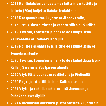
2018 Keinänlahden venesataman laiturin purkutöitä ja
laiturin (60m) kuljetus Kaislastenlahteen
2018 Ruoppauslautan kuljetusta Jännevirralle,
sukellustukialustoimintaa ja vanhan sillan purkutöitä
2019 Tavaran, koneiden ja henkilöiden kuljetuksia
Kallavedellä eri toimeksiantajille
2019 Poijujen asennusta ja laitureiden kuljetuksia eri
toimeksiantajille
2020 Tavaran, koneiden ja henkilöiden kuljetuksia Ison-
Kallan, Syvärin ja Vuotjärven alueilla
2020 Väylätöitä Joensuun väylästöllä ja Pielisellä
2020 Poiju- ja laituritöitä Ison-Kallan alueella
2021 Väylä- ja sukellustukialustöitä Joensuun ja
Puhoksen syväväylillä
2021 Rakennustarvikkeiden ja työkoneiden kuljetuksia