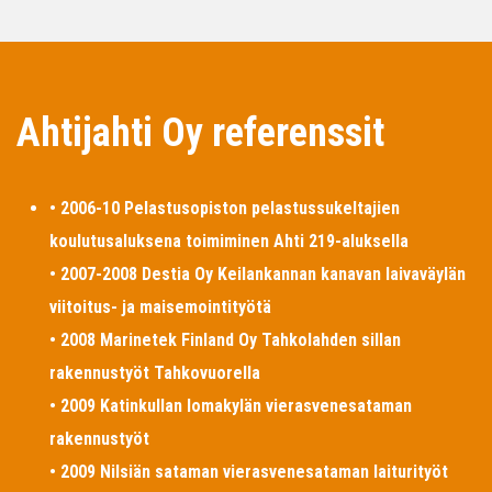
Ahtijahti Oy referenssit
• 2006-10 Pelastusopiston pelastussukeltajien
koulutusaluksena toimiminen Ahti 219-aluksella
• 2007-2008 Destia Oy Keilankannan kanavan laivaväylän
viitoitus- ja maisemointityötä
• 2008 Marinetek Finland Oy Tahkolahden sillan
rakennustyöt Tahkovuorella
• 2009 Katinkullan lomakylän vierasvenesataman
rakennustyöt
• 2009 Nilsiän sataman vierasvenesataman laiturityöt