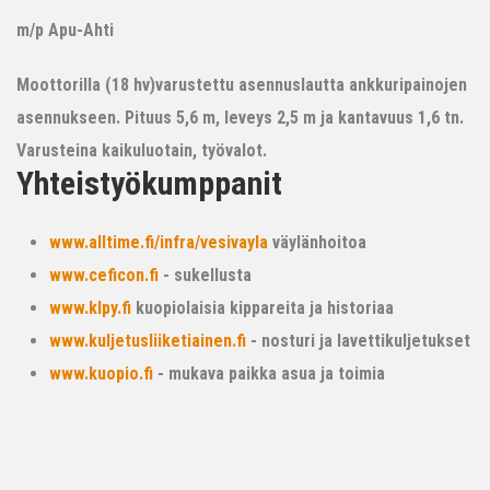
m/p Apu-Ahti
Moottorilla (18 hv)varustettu asennuslautta ankkuripainojen
asennukseen. Pituus 5,6 m, leveys 2,5 m ja kantavuus 1,6 tn.
Varusteina kaikuluotain, työvalot.
Yhteistyökumppanit
www.alltime.fi/infra/vesivayla
väylänhoitoa
www.ceficon.fi
- sukellusta
www.klpy.fi
kuopiolaisia kippareita ja historiaa
www.kuljetusliiketiainen.fi
- nosturi ja lavettikuljetukset
www.kuopio.fi
- mukava paikka asua ja toimia