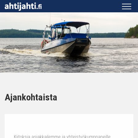
Ajankohtaista
Kiitoksia asiakkailemme ja yhteistyökumppaneille