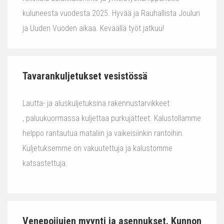
kuluneesta vuodesta 2025. Hyvää ja Rauhallista Joulun
ja Uuden Vuoden aikaa. Keväällä työt jatkuu!
Tavarankuljetukset vesistössä
Lautta- ja aluskuljetuksina rakennustarvikkeet
, paluukuormassa kuljettaa purkujätteet. Kalustollamme
helppo rantautua mataliin ja vaikeisiinkin rantoihin.
Kuljetuksemme on vakuutettuja ja kalustomme
katsastettuja.
Venepoijujen myynti ja asennukset. Kunnon