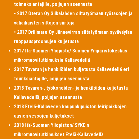
toimeksiantajille, poijujen asennusta
• 2017 Oteran Oy Siikalahden siltatyömaan työtasojen ja
väliaikaisten siltojen siirtoja
• 2017 Drillmare Oy Jännevirran siltatyömaan syväväylän
ruoppausproomujen kuljetusta
2017 Itä-Suomen Yliopisto/ Suomen Ympäristökeskus
mikromuovitutkimuksia Kallavedellä
2017 Tavaran ja henkilöiden kuljetusta Kallavedellä eri
toimksiantajille, poijujen asennusta
2018 Tavaran-, työkoneiden- ja henkilöiden kuljetusta
Kallavedellä, poijujen asennusta
2018 Etelä-Kallaveden kaupunkipuiston leiripaikkojen
uusien vessojen kuljetukset
2018 Itä-Suomen Yliopiston/ SYKE:n
mikromuovitutkimukset Etelä-Kallavedellä