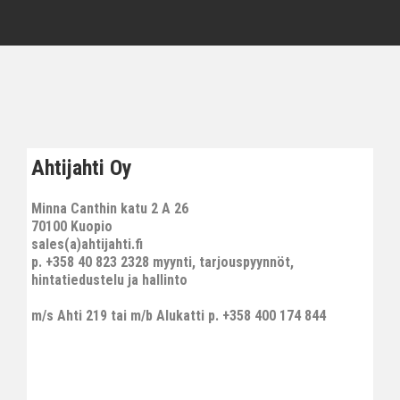
Ahtijahti Oy
Minna Canthin katu 2 A 26
70100 Kuopio
sales(a)ahtijahti.fi
p. +358 40 823 2328 myynti, tarjouspyynnöt,
hintatiedustelu ja hallinto
m/s Ahti 219 tai m/b Alukatti p. +358 400 174 844