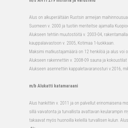
m/s AHTI 219 historia ja varustelu
Alus on alkuperältään Ruotsin armeijan maihinnousualu
Suomeen v. 2000 ja tuotiin meriteitse ajamalla Kuopio
Alukseen tehtiin muutostöitä v. 2003-04, rakentamalla
kauppalaivastoon v. 2005, Kotimaa 1-luokkaan.
Maksimi matkustajamäärä on 12 henkilöä ja alus voi o
Alukseen rakennettiin v. 2008-09 sauna ja kokoustilat e
Alukseen asennettiin kappaletavaranosturi v.2016, mi
m/b Alukatti katamaraani
Alus hankittiin v. 2011 ja on palvellut erinomaisena mon
sillä vaivatonta ja turvallista avattavan keularampin m
takaavat myös huonoilla keleillä turvallisen kulun. Al