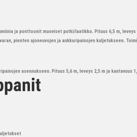
iinia ja ponttoonit muoviset putki/laatikko. Pituus 6,5 m, leveys 3
avaran, pienten ajoneuvojen ja ankkuripainojen kuljetukseen. Toim
ipainojen asennukseen. Pituus 5,6 m, leveys 2,5 m ja kantavuus 1,6
ppanit
kuljetukset