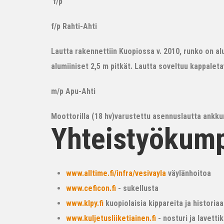
f/p
f/p Rahti-Ahti
Lautta rakennettiin Kuopiossa v. 2010, runko on alum
alumiiniset 2,5 m pitkät. Lautta soveltuu kappalet
m/p Apu-Ahti
Moottorilla (18 hv)varustettu asennuslautta ankkur
Yhteistyökum
www.alltime.fi/infra/vesivayla
väylänhoitoa
www.ceficon.fi
- sukellusta
www.klpy.fi
kuopiolaisia kippareita ja historiaa
www.kuljetusliiketiainen.fi
- nosturi ja lavetti