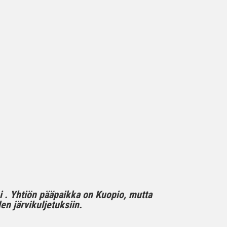
mi . Yhtiön pääpaikka on Kuopio, mutta
n järvikuljetuksiin.