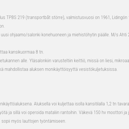
s TPBS 219 (transportbåt större), valmistusvuosi on 1961, Lidingön t
on.
 uusi ohjaamo/salonki konehuoneen ja miehistöhytin päälle. M/s Ahti 2
ttaa kansikuormaa 8 tn.
tukannen alle. Yläsalonkiin varusteltiin keittiö, missä on liesi, mikro
kä mahdollistaa aluksen monikäyttöisyyttä vesistökuljetuksissa.
ikäyttöaluksena. Aluksella voi kuljettaa isolla kansitilalla 1,2 tn tava
yötä ja sillä voi operoida mataliin rantoihin. Väkevä 150 hv moottori ja
us sopii myös lauttojen työntämiseen.