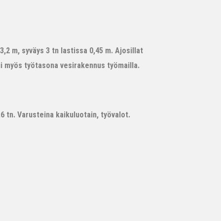
,2 m, syväys 3 tn lastissa 0,45 m. Ajosillat
ii myös työtasona vesirakennus työmailla.
 tn. Varusteina kaikuluotain, työvalot.