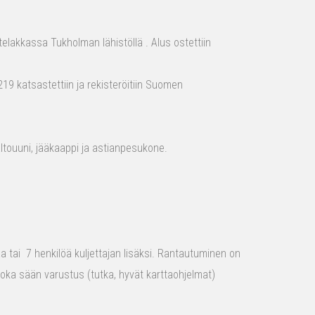
elakkassa Tukholman lähistöllä . Alus ostettiin
19 katsastettiin ja rekisteröitiin Suomen
aaltouuni, jääkaappi ja astianpesukone.
raa tai 7 henkilöä kuljettajan lisäksi. Rantautuminen on
 joka sään varustus (tutka, hyvät karttaohjelmat)