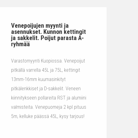
Venepoijujen myynti ja
asennukset. Kunnon kettingit
ja sakkelit. Poijut parasta A-
ryhmää
Varastomyynti Kuopiossa. Venepoijut
pitkällä varrella 45L ja 75L, kettingit
13mm-16mm kuumasinkityt
pitkälenkkiset ja D-sakkelit. Veneen
kiinnitykseen pollareita RST ja alumiini
valmisteita. Venepuomeja 2 kpl pituus
5m, kelluke päässä 45L, kysy tarjous!