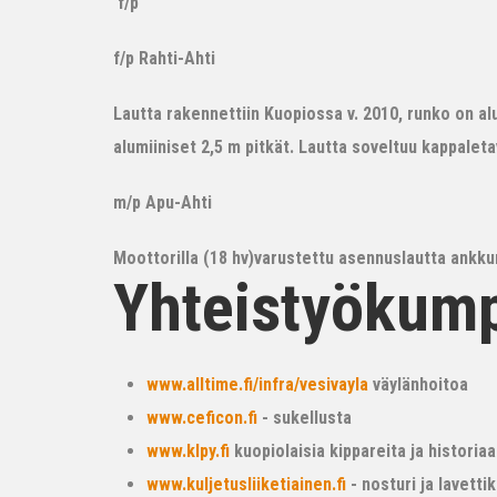
f/p
f/p Rahti-Ahti
Lautta rakennettiin Kuopiossa v. 2010, runko on alum
alumiiniset 2,5 m pitkät. Lautta soveltuu kappalet
m/p Apu-Ahti
Moottorilla (18 hv)varustettu asennuslautta ankkur
Yhteistyökum
www.alltime.fi/infra/vesivayla
väylänhoitoa
www.ceficon.fi
- sukellusta
www.klpy.fi
kuopiolaisia kippareita ja historiaa
www.kuljetusliiketiainen.fi
- nosturi ja lavetti