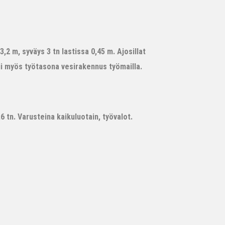
,2 m, syväys 3 tn lastissa 0,45 m. Ajosillat
ii myös työtasona vesirakennus työmailla.
 tn. Varusteina kaikuluotain, työvalot.