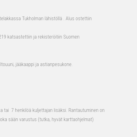
elakkassa Tukholman lähistöllä . Alus ostettiin
19 katsastettiin ja rekisteröitiin Suomen
aaltouuni, jääkaappi ja astianpesukone.
raa tai 7 henkilöä kuljettajan lisäksi. Rantautuminen on
 joka sään varustus (tutka, hyvät karttaohjelmat)