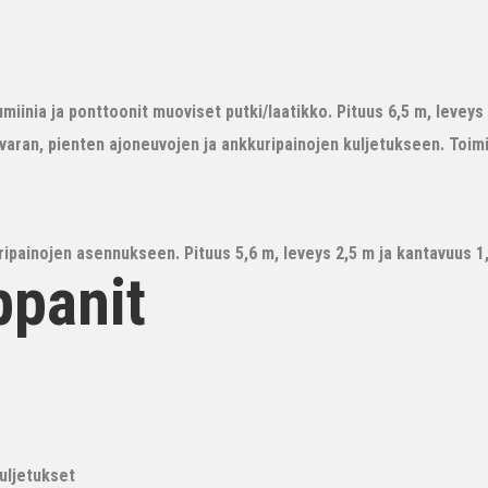
iinia ja ponttoonit muoviset putki/laatikko. Pituus 6,5 m, leveys 3
avaran, pienten ajoneuvojen ja ankkuripainojen kuljetukseen. Toim
ipainojen asennukseen. Pituus 5,6 m, leveys 2,5 m ja kantavuus 1,6
ppanit
kuljetukset