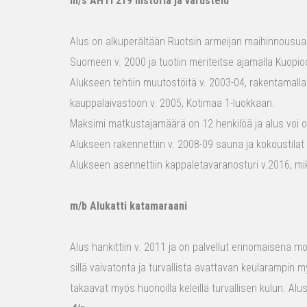
m/s AHTI 219 historia ja varustelu
Alus on alkuperältään Ruotsin armeijan maihinnousualu
Suomeen v. 2000 ja tuotiin meriteitse ajamalla Kuopio
Alukseen tehtiin muutostöitä v. 2003-04, rakentamalla
kauppalaivastoon v. 2005, Kotimaa 1-luokkaan.
Maksimi matkustajamäärä on 12 henkilöä ja alus voi o
Alukseen rakennettiin v. 2008-09 sauna ja kokoustilat e
Alukseen asennettiin kappaletavaranosturi v.2016, mi
m/b Alukatti katamaraani
Alus hankittiin v. 2011 ja on palvellut erinomaisena mon
sillä vaivatonta ja turvallista avattavan keularampin m
takaavat myös huonoilla keleillä turvallisen kulun. Al