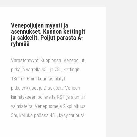
Venepoijujen myynti ja
asennukset. Kunnon kettingit
ja sakkelit. Poijut parasta A-
ryhmää
Varastomyynti Kuopiossa. Venepoijut
pitkällä varrella 45L ja 75L, kettingit
13mm-16mm kuumasinkityt
pitkälenkkiset ja D-sakkelit. Veneen
kiinnitykseen pollareita RST ja alumiini
valmisteita. Venepuomeja 2 kpl pituus
5m, kelluke päässä 45L, kysy tarjous!