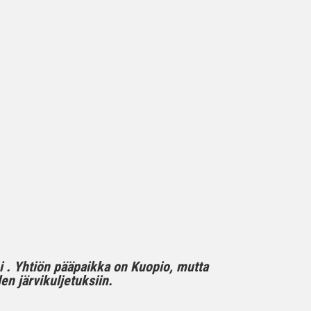
mi . Yhtiön pääpaikka on Kuopio, mutta
n järvikuljetuksiin.