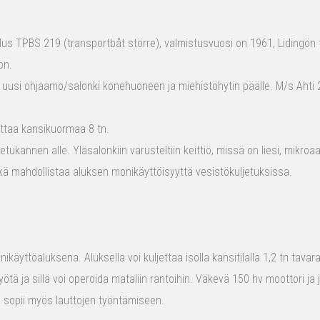
s TPBS 219 (transportbåt större), valmistusvuosi on 1961, Lidingön t
on.
 uusi ohjaamo/salonki konehuoneen ja miehistöhytin päälle. M/s Ahti 2
ttaa kansikuormaa 8 tn.
tukannen alle. Yläsalonkiin varusteltiin keittiö, missä on liesi, mikro
kä mahdollistaa aluksen monikäyttöisyyttä vesistökuljetuksissa.
ikäyttöaluksena. Aluksella voi kuljettaa isolla kansitilalla 1,2 tn tava
yötä ja sillä voi operoida mataliin rantoihin. Väkevä 150 hv moottori ja
us sopii myös lauttojen työntämiseen.