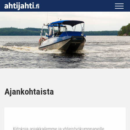
Ajankohtaista
Kiitoksia asiakkailemme ja yhteistyökumppaneille