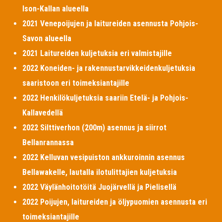
Ison-Kallan alueella
2021 Venepoijujen ja laitureiden asennusta Pohjois-
Savon alueella
2021 Laitureiden kuljetuksia eri valmistajille
2022 Koneiden- ja rakennustarvikkeidenkuljetuksia
saaristoon eri toimeksiantajille
2022 Henkilökuljetuksia saariin Etelä- ja Pohjois-
Kallavedellä
2022 Silttiverhon (200m) asennus ja siirrot
Bellanrannassa
2022 Kelluvan vesipuiston ankkuroinnin asennus
Bellawakelle, lautalla ilotulittajien kuljetuksia
2022 Väylänhoitotöitä Juojärvellä ja Pielisellä
2022 Poijujen, laitureiden ja öljypuomien asennusta eri
toimeksiantajille