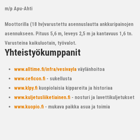
m/p Apu-Ahti
Moottorilla (18 hv)varustettu asennuslautta ankkuripainojen
asennukseen. Pituus 5,6 m, leveys 2,5 m ja kantavuus 1,6 tn.
Varusteina kaikuluotain, työvalot.
Yhteistyökumppanit
www.alltime.fi/infra/vesivayla
väylänhoitoa
www.ceficon.fi
- sukellusta
www.klpy.fi
kuopiolaisia kippareita ja historiaa
www.kuljetusliiketiainen.fi
- nosturi ja lavettikuljetukset
www.kuopio.fi
- mukava paikka asua ja toimia