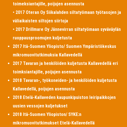
toimeksiantajille, poijujen asennusta
• 2017 Oteran Oy Siikalahden siltatyömaan työtasojen ja
väliaikaisten siltojen siirtoja
• 2017 Drillmare Oy Jännevirran siltatyömaan syväväylän
ruoppausproomujen kuljetusta
2017 Itä-Suomen Yliopisto/ Suomen Ympäristökeskus
mikromuovitutkimuksia Kallavedellä
2017 Tavaran ja henkilöiden kuljetusta Kallavedellä eri
toimksiantajille, poijujen asennusta
2018 Tavaran-, työkoneiden- ja henkilöiden kuljetusta
Kallavedellä, poijujen asennusta
2018 Etelä-Kallaveden kaupunkipuiston leiripaikkojen
uusien vessojen kuljetukset
2018 Itä-Suomen Yliopiston/ SYKE:n
mikromuovitutkimukset Etelä-Kallavedellä