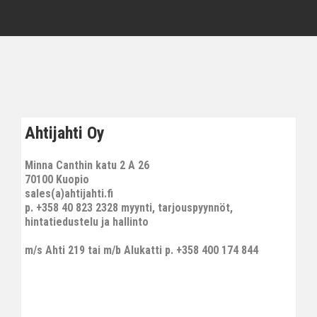
Ahtijahti Oy
Minna Canthin katu 2 A 26
70100 Kuopio
sales(a)ahtijahti.fi
p. +358 40 823 2328 myynti, tarjouspyynnöt,
hintatiedustelu ja hallinto
m/s Ahti 219 tai m/b Alukatti p. +358 400 174 844