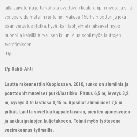
sillä vaivatonta ja turvallista avattavan keularampin myötä ja sillä
voi operoida mataliin rantoihin. Väkevä 150 hv moottori ja joka
sään varustus (tutka, hyvät karttaohjelmat) takaavat myös
huonoilla keleillä turvallisen kulun. Alus sopii myös lauttojen
työntämiseen.
f/p
f/p Rahti-Ahti
Lautta rakennettiin Kuopiossa v. 2010, runko on alumiinia ja
ponttoonit muoviset putki/laatikko. Pituus 6,5 m, leveys 3,2
m, syväys 3 tn lastissa 0,45 m. Ajosillat alumiiniset 2,5 m
pitkät. Lautta soveltuu kappaletavaran, pienten ajoneuvojen
ja ankkuripainojen kuljetukseen. Toimii myös työtasona
vesirakennus työmailla.