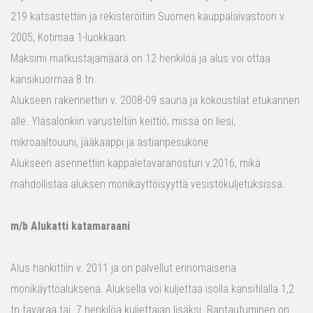
219 katsastettiin ja rekisteröitiin Suomen kauppalaivastoon v.
2005, Kotimaa 1-luokkaan.
Maksimi matkustajamäärä on 12 henkilöä ja alus voi ottaa
kansikuormaa 8 tn.
Alukseen rakennettiin v. 2008-09 sauna ja kokoustilat etukannen
alle. Yläsalonkiin varusteltiin keittiö, missä on liesi,
mikroaaltouuni, jääkaappi ja astianpesukone.
Alukseen asennettiin kappaletavaranosturi v.2016, mikä
mahdollistaa aluksen monikäyttöisyyttä vesistökuljetuksissa.
m/b Alukatti katamaraani
Alus hankittiin v. 2011 ja on palvellut erinomaisena
monikäyttöaluksena. Aluksella voi kuljettaa isolla kansitilalla 1,2
tn tavaraa tai 7 henkilöä kuljettajan lisäksi. Rantautuminen on