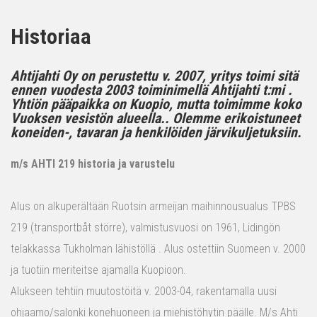
Historiaa
Ahtijahti Oy on perustettu v. 2007, yritys toimi sitä
ennen vuodesta 2003 toiminimellä Ahtijahti t:mi .
Yhtiön pääpaikka on Kuopio, mutta toimimme koko
Vuoksen vesistön alueella.. Olemme erikoistuneet
koneiden-, tavaran ja henkilöiden järvikuljetuksiin.
m/s AHTI 219 historia ja varustelu
Alus on alkuperältään Ruotsin armeijan maihinnousualus TPBS
219 (transportbåt större), valmistusvuosi on 1961, Lidingön
telakkassa Tukholman lähistöllä . Alus ostettiin Suomeen v. 2000
ja tuotiin meriteitse ajamalla Kuopioon.
Alukseen tehtiin muutostöitä v. 2003-04, rakentamalla uusi
ohjaamo/salonki konehuoneen ja miehistöhytin päälle. M/s Ahti