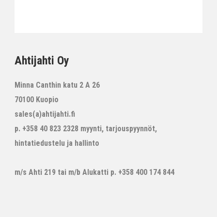
Ahtijahti Oy
Minna Canthin katu 2 A 26
70100 Kuopio
sales(a)ahtijahti.fi
p. +358 40 823 2328 myynti, tarjouspyynnöt,
hintatiedustelu ja hallinto
m/s Ahti 219 tai m/b Alukatti p. +358 400 174 844