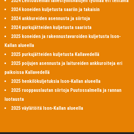
2024 Lentoaseman lähestymisvalojen työmaa eri tehtäviä
2024 koneiden kuljetusta saariin ja takaisin
2024 ankkureiden asennusta ja siirtoja
2024 purkujätteiden kuljetusta saarista
2025 koneiden ja rakennustavaroiden kuljetusta Ison-
Kallan alueella
2025 purkujätteiden kuljetusta Kallavedellä
2025 poijujen asennusta ja laitureiden ankkuroiteja eri
paikoissa Kallavedellä
2025 henkilökuljetuksia Ison-Kallan alueella
2025 ruoppauslautan siirtoja Puutossalmella ja rannan
luotausta
2025 väylätöitä Ison-Kallan alueella