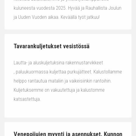
kuluneesta vuodesta 2025. Hyvää ja Rauhallista Joulun
ja Uuden Vuoden aikaa. Keväällä työt jatkuu!
Tavarankuljetukset vesistössä
Lautta- ja aluskuljetuksina rakennustarvikkeet
, paluukuormassa kuljettaa purkujätteet. Kalustollamme
helppo rantautua mataliin ja vaikeisiinkin rantoihin.
Kuljetuksemme on vakuutettuja ja kalustomme
katsastettuja.
Venepoijujen myynti ja asennukset. Kunnon