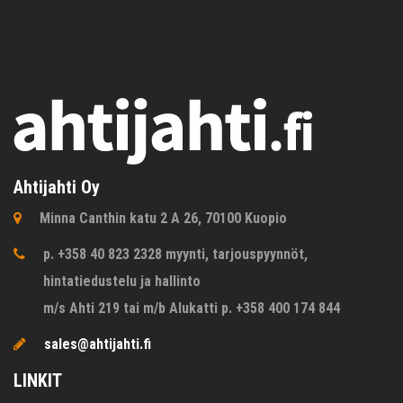
Ahtijahti Oy
Minna Canthin katu 2 A 26, 70100 Kuopio
p. +358 40 823 2328 myynti, tarjouspyynnöt,
hintatiedustelu ja hallinto
m/s Ahti 219 tai m/b Alukatti p. +358 400 174 844
sales@ahtijahti.fi
LINKIT