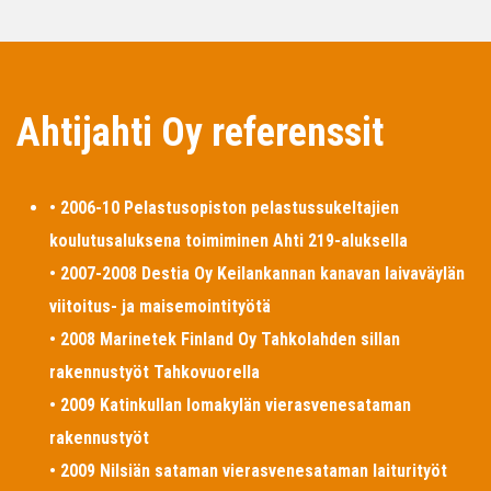
Ahtijahti Oy referenssit
• 2006-10 Pelastusopiston pelastussukeltajien
koulutusaluksena toimiminen Ahti 219-aluksella
• 2007-2008 Destia Oy Keilankannan kanavan laivaväylän
viitoitus- ja maisemointityötä
• 2008 Marinetek Finland Oy Tahkolahden sillan
rakennustyöt Tahkovuorella
• 2009 Katinkullan lomakylän vierasvenesataman
rakennustyöt
• 2009 Nilsiän sataman vierasvenesataman laiturityöt