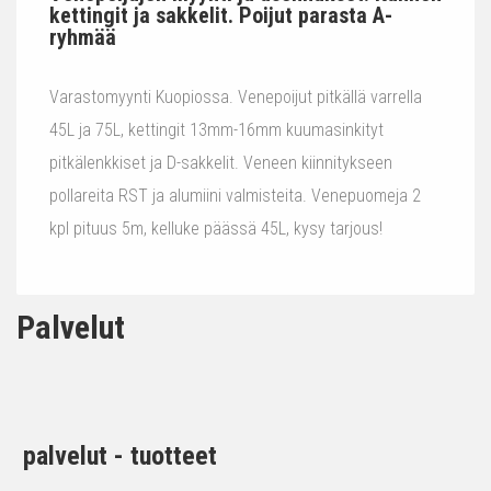
kettingit ja sakkelit. Poijut parasta A-
ryhmää
Varastomyynti Kuopiossa. Venepoijut pitkällä varrella
45L ja 75L, kettingit 13mm-16mm kuumasinkityt
pitkälenkkiset ja D-sakkelit. Veneen kiinnitykseen
pollareita RST ja alumiini valmisteita. Venepuomeja 2
kpl pituus 5m, kelluke päässä 45L, kysy tarjous!
Palvelut
palvelut - tuotteet