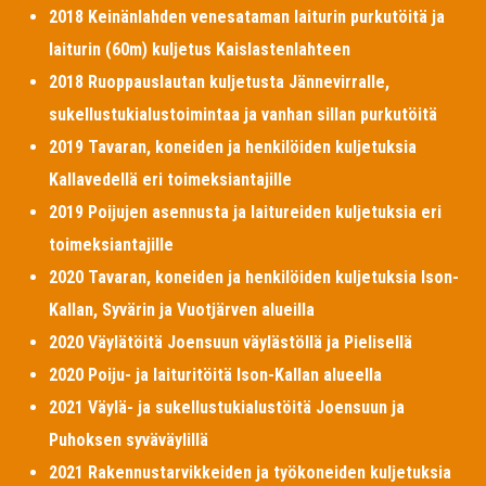
2018 Keinänlahden venesataman laiturin purkutöitä ja
laiturin (60m) kuljetus Kaislastenlahteen
2018 Ruoppauslautan kuljetusta Jännevirralle,
sukellustukialustoimintaa ja vanhan sillan purkutöitä
2019 Tavaran, koneiden ja henkilöiden kuljetuksia
Kallavedellä eri toimeksiantajille
2019 Poijujen asennusta ja laitureiden kuljetuksia eri
toimeksiantajille
2020 Tavaran, koneiden ja henkilöiden kuljetuksia Ison-
Kallan, Syvärin ja Vuotjärven alueilla
2020 Väylätöitä Joensuun väylästöllä ja Pielisellä
2020 Poiju- ja laituritöitä Ison-Kallan alueella
2021 Väylä- ja sukellustukialustöitä Joensuun ja
Puhoksen syväväylillä
2021 Rakennustarvikkeiden ja työkoneiden kuljetuksia