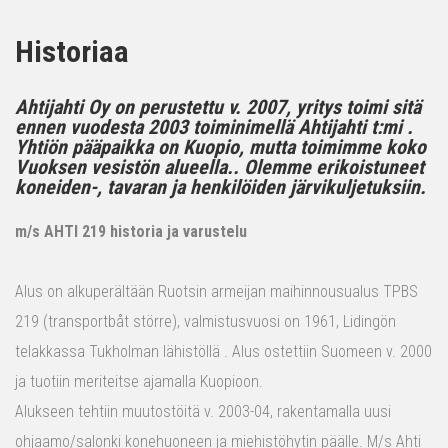
Historiaa
Ahtijahti Oy on perustettu v. 2007, yritys toimi sitä
ennen vuodesta 2003 toiminimellä Ahtijahti t:mi .
Yhtiön pääpaikka on Kuopio, mutta toimimme koko
Vuoksen vesistön alueella.. Olemme erikoistuneet
koneiden-, tavaran ja henkilöiden järvikuljetuksiin.
m/s AHTI 219 historia ja varustelu
Alus on alkuperältään Ruotsin armeijan maihinnousualus TPBS
219 (transportbåt större), valmistusvuosi on 1961, Lidingön
telakkassa Tukholman lähistöllä . Alus ostettiin Suomeen v. 2000
ja tuotiin meriteitse ajamalla Kuopioon.
Alukseen tehtiin muutostöitä v. 2003-04, rakentamalla uusi
ohjaamo/salonki konehuoneen ja miehistöhytin päälle. M/s Ahti