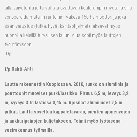
sillä vaivatonta ja turvallista avattavan keularampin myötä ja sillä
voi operoida mataliin rantoihin. Väkevä 150 hv moottori ja joka
sään varustus (tutka, hyvät karttaohjelmat) takaavat myös
huonoilla keleillä turvallisen kulun. Alus sopii myös lauttojen
työntämiseen.
f/p
f/p Rahti-Ahti
Lautta rakennettiin Kuopiossa v. 2010, runko on alumiinia ja
ponttoonit muoviset putki/laatikko. Pituus 6,5 m, leveys 3,2
m, syväys 3 tn lastissa 0,45 m. Ajosillat alumiiniset 2,5 m
pitkät. Lautta soveltuu kappaletavaran, pienten ajoneuvojen
ja ankkuripainojen kuljetukseen. Toimii myös työtasona
vesirakennus työmailla.