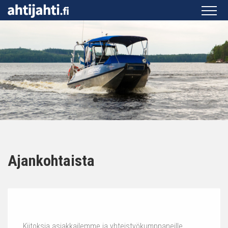
Ajankohtaista
Kiitoksia asiakkailemme ja yhteistyökumppaneille