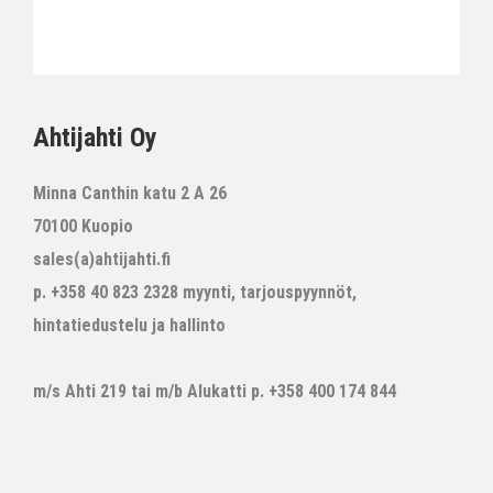
Ahtijahti Oy
Minna Canthin katu 2 A 26
70100 Kuopio
sales(a)ahtijahti.fi
p. +358 40 823 2328 myynti, tarjouspyynnöt,
hintatiedustelu ja hallinto
m/s Ahti 219 tai m/b Alukatti p. +358 400 174 844