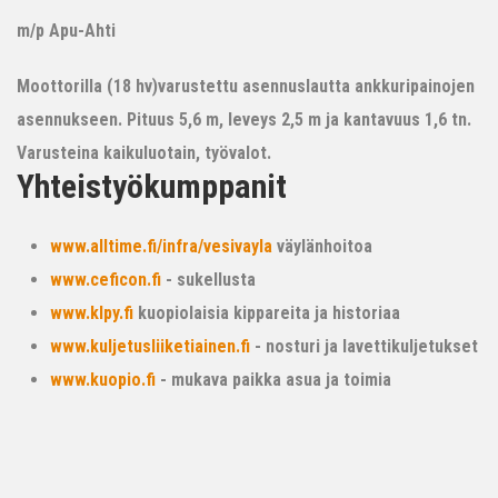
m/p Apu-Ahti
Moottorilla (18 hv)varustettu asennuslautta ankkuripainojen
asennukseen. Pituus 5,6 m, leveys 2,5 m ja kantavuus 1,6 tn.
Varusteina kaikuluotain, työvalot.
Yhteistyökumppanit
www.alltime.fi/infra/vesivayla
väylänhoitoa
www.ceficon.fi
- sukellusta
www.klpy.fi
kuopiolaisia kippareita ja historiaa
www.kuljetusliiketiainen.fi
- nosturi ja lavettikuljetukset
www.kuopio.fi
- mukava paikka asua ja toimia