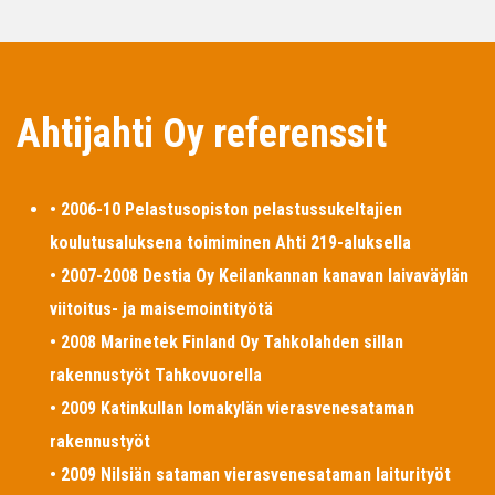
Ahtijahti Oy referenssit
• 2006-10 Pelastusopiston pelastussukeltajien
koulutusaluksena toimiminen Ahti 219-aluksella
• 2007-2008 Destia Oy Keilankannan kanavan laivaväylän
viitoitus- ja maisemointityötä
• 2008 Marinetek Finland Oy Tahkolahden sillan
rakennustyöt Tahkovuorella
• 2009 Katinkullan lomakylän vierasvenesataman
rakennustyöt
• 2009 Nilsiän sataman vierasvenesataman laiturityöt