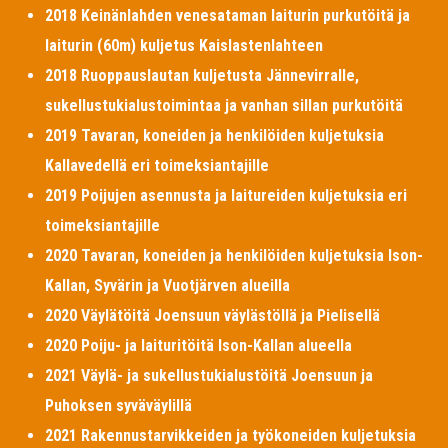
2018 Keinänlahden venesataman laiturin purkutöitä ja
laiturin (60m) kuljetus Kaislastenlahteen
2018 Ruoppauslautan kuljetusta Jännevirralle,
sukellustukialustoimintaa ja vanhan sillan purkutöitä
2019 Tavaran, koneiden ja henkilöiden kuljetuksia
Kallavedellä eri toimeksiantajille
2019 Poijujen asennusta ja laitureiden kuljetuksia eri
toimeksiantajille
2020 Tavaran, koneiden ja henkilöiden kuljetuksia Ison-
Kallan, Syvärin ja Vuotjärven alueilla
2020 Väylätöitä Joensuun väylästöllä ja Pielisellä
2020 Poiju- ja laituritöitä Ison-Kallan alueella
2021 Väylä- ja sukellustukialustöitä Joensuun ja
Puhoksen syväväylillä
2021 Rakennustarvikkeiden ja työkoneiden kuljetuksia