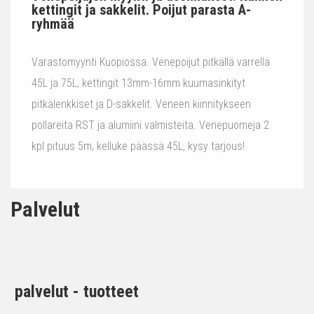
kettingit ja sakkelit. Poijut parasta A-
ryhmää
Varastomyynti Kuopiossa. Venepoijut pitkällä varrella
45L ja 75L, kettingit 13mm-16mm kuumasinkityt
pitkälenkkiset ja D-sakkelit. Veneen kiinnitykseen
pollareita RST ja alumiini valmisteita. Venepuomeja 2
kpl pituus 5m, kelluke päässä 45L, kysy tarjous!
Palvelut
palvelut - tuotteet