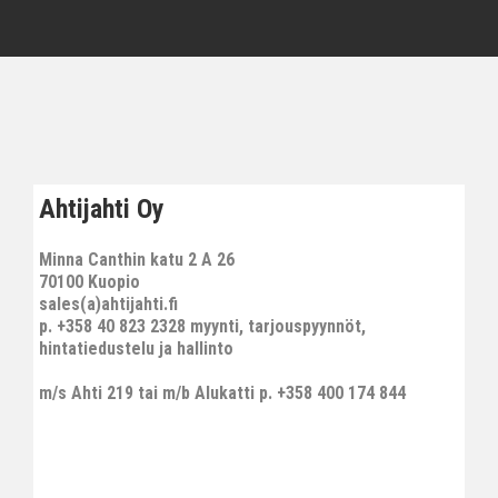
Ahtijahti Oy
Minna Canthin katu 2 A 26
70100 Kuopio
sales(a)ahtijahti.fi
p. +358 40 823 2328 myynti, tarjouspyynnöt,
hintatiedustelu ja hallinto
m/s Ahti 219 tai m/b Alukatti p. +358 400 174 844