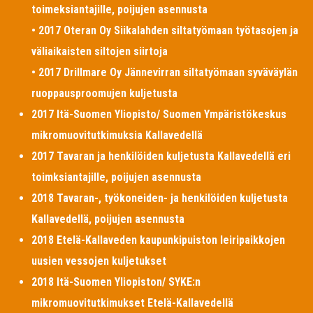
toimeksiantajille, poijujen asennusta
• 2017 Oteran Oy Siikalahden siltatyömaan työtasojen ja
väliaikaisten siltojen siirtoja
• 2017 Drillmare Oy Jännevirran siltatyömaan syväväylän
ruoppausproomujen kuljetusta
2017 Itä-Suomen Yliopisto/ Suomen Ympäristökeskus
mikromuovitutkimuksia Kallavedellä
2017 Tavaran ja henkilöiden kuljetusta Kallavedellä eri
toimksiantajille, poijujen asennusta
2018 Tavaran-, työkoneiden- ja henkilöiden kuljetusta
Kallavedellä, poijujen asennusta
2018 Etelä-Kallaveden kaupunkipuiston leiripaikkojen
uusien vessojen kuljetukset
2018 Itä-Suomen Yliopiston/ SYKE:n
mikromuovitutkimukset Etelä-Kallavedellä