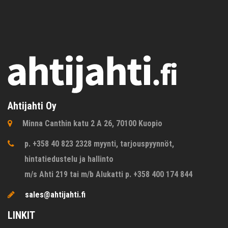
Ahtijahti Oy
Minna Canthin katu 2 A 26, 70100 Kuopio
p. +358 40 823 2328 myynti, tarjouspyynnöt,
hintatiedustelu ja hallinto
m/s Ahti 219 tai m/b Alukatti p. +358 400 174 844
sales@ahtijahti.fi
LINKIT