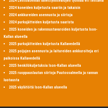
2024 Lentoaseman lähestymisvalojen työmaa eri tehtäviä
2024 koneiden kuljetusta saariin ja takaisin
2024 ankkureiden asennusta ja siirtoja
2024 purkujätteiden kuljetusta saarista
2025 koneiden ja rakennustavaroiden kuljetusta Ison-
Kallan alueella
2025 purkujätteiden kuljetusta Kallavedellä
2025 poijujen asennusta ja laitureiden ankkuroiteja eri
paikoissa Kallavedellä
2025 henkilökuljetuksia Ison-Kallan alueella
2025 ruoppauslautan siirtoja Puutossalmella ja rannan
luotausta
2025 väylätöitä Ison-Kallan alueella