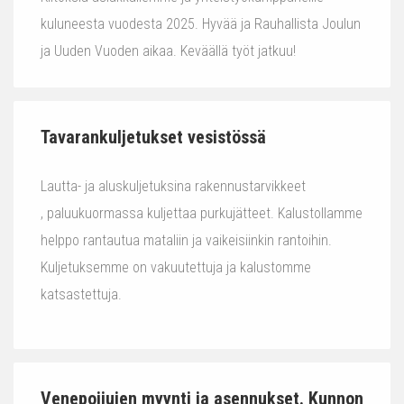
kuluneesta vuodesta 2025. Hyvää ja Rauhallista Joulun
ja Uuden Vuoden aikaa. Keväällä työt jatkuu!
Tavarankuljetukset vesistössä
Lautta- ja aluskuljetuksina rakennustarvikkeet
, paluukuormassa kuljettaa purkujätteet. Kalustollamme
helppo rantautua mataliin ja vaikeisiinkin rantoihin.
Kuljetuksemme on vakuutettuja ja kalustomme
katsastettuja.
Venepoijujen myynti ja asennukset. Kunnon