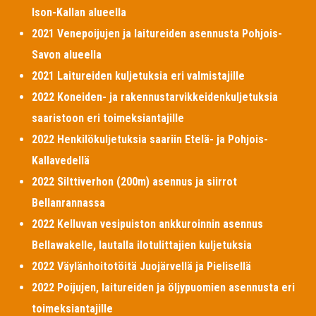
Ison-Kallan alueella
2021 Venepoijujen ja laitureiden asennusta Pohjois-
Savon alueella
2021 Laitureiden kuljetuksia eri valmistajille
2022 Koneiden- ja rakennustarvikkeidenkuljetuksia
saaristoon eri toimeksiantajille
2022 Henkilökuljetuksia saariin Etelä- ja Pohjois-
Kallavedellä
2022 Silttiverhon (200m) asennus ja siirrot
Bellanrannassa
2022 Kelluvan vesipuiston ankkuroinnin asennus
Bellawakelle, lautalla ilotulittajien kuljetuksia
2022 Väylänhoitotöitä Juojärvellä ja Pielisellä
2022 Poijujen, laitureiden ja öljypuomien asennusta eri
toimeksiantajille