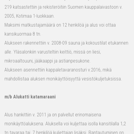
219 katsastettiin ja rekisteröitiin Suomen kauppalaivastoon v.
2005, Kotimaa 1-luokkaan.
Maksimi matkustajamäärä on 12 henkilöä ja alus voi ottaa
kansikuormaa 8 tn.
Alukseen rakennettiin v. 2008-09 sauna ja kokoustilat etukannen
alle. Yläsalonkiin varusteltiin keittiö, missä on liesi,
mikroaaltouuni, jääkaappi ja astianpesukone.
Alukseen asennettiin kappaletavaranosturi v.2016, mikä
mahdollistaa aluksen monikäyttöisyyttä vesistökuljetuksissa.
m/b Alukatti katamaraani
Alus hankittiin v. 2011 ja on palvellut erinomaisena
monikäyttöaluksena. Aluksella voi kuljettaa isolla kansitilalla 1,2
tn tavaraa tai 7 henkilöä kuljettajan lisäksi. Rantautuminen on