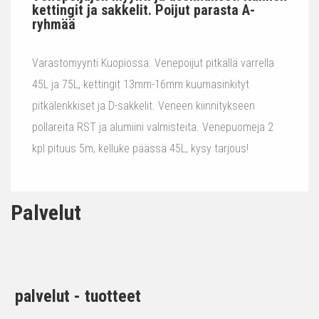
kettingit ja sakkelit. Poijut parasta A-
ryhmää
Varastomyynti Kuopiossa. Venepoijut pitkällä varrella
45L ja 75L, kettingit 13mm-16mm kuumasinkityt
pitkälenkkiset ja D-sakkelit. Veneen kiinnitykseen
pollareita RST ja alumiini valmisteita. Venepuomeja 2
kpl pituus 5m, kelluke päässä 45L, kysy tarjous!
Palvelut
palvelut - tuotteet