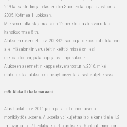
219 katsastettiin ja rekisteröitiin Suomen kauppalaivastoon v.
2005, Kotimaa 1-luokkaan.
Maksimi matkustajamäärä on 12 henkilöä ja alus voi ottaa
kansikuormaa 8 tn.
Alukseen rakennettiin v. 2008-09 sauna ja kokoustilat etukannen
alle. Yläsalonkiin varusteltiin keittiö, missä on liesi,
mikroaaltouuni, jääkaappi ja astianpesukone.
Alukseen asennettiin kappaletavaranosturi v.2016, mikä
mahdollistaa aluksen monikäyttöisyyttä vesistökuljetuksissa.
m/b Alukatti katamaraani
Alus hankittiin v. 2011 ja on palvellut erinomaisena
monikäyttöaluksena. Aluksella voi kuljettaa isolla kansitilalla 1,2
tn tavaraa tai 7 henkilöä kuljettajan lisäksi. Rantautuminen on