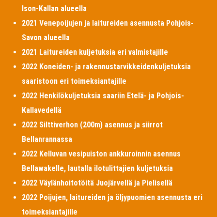
Ison-Kallan alueella
2021 Venepoijujen ja laitureiden asennusta Pohjois-
Savon alueella
2021 Laitureiden kuljetuksia eri valmistajille
2022 Koneiden- ja rakennustarvikkeidenkuljetuksia
saaristoon eri toimeksiantajille
2022 Henkilökuljetuksia saariin Etelä- ja Pohjois-
Kallavedellä
2022 Silttiverhon (200m) asennus ja siirrot
Bellanrannassa
2022 Kelluvan vesipuiston ankkuroinnin asennus
Bellawakelle, lautalla ilotulittajien kuljetuksia
2022 Väylänhoitotöitä Juojärvellä ja Pielisellä
2022 Poijujen, laitureiden ja öljypuomien asennusta eri
toimeksiantajille