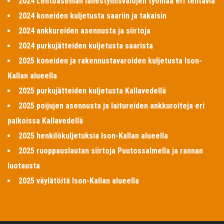
2024 Lentoaseman lähestymisvalojen työmaa eri tehtäviä
2024 koneiden kuljetusta saariin ja takaisin
2024 ankkureiden asennusta ja siirtoja
2024 purkujätteiden kuljetusta saarista
2025 koneiden ja rakennustavaroiden kuljetusta Ison-
Kallan alueella
2025 purkujätteiden kuljetusta Kallavedellä
2025 poijujen asennusta ja laitureiden ankkuroiteja eri
paikoissa Kallavedellä
2025 henkilökuljetuksia Ison-Kallan alueella
2025 ruoppauslautan siirtoja Puutossalmella ja rannan
luotausta
2025 väylätöitä Ison-Kallan alueella