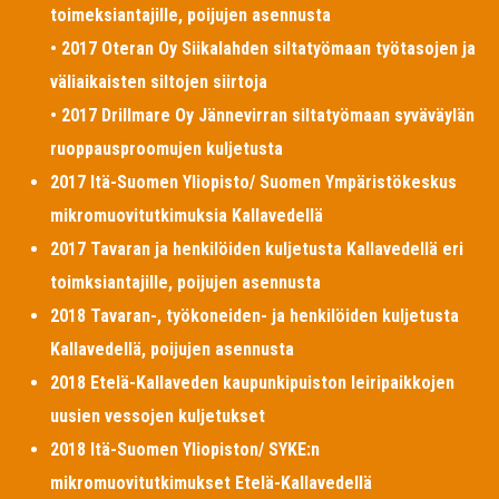
toimeksiantajille, poijujen asennusta
• 2017 Oteran Oy Siikalahden siltatyömaan työtasojen ja
väliaikaisten siltojen siirtoja
• 2017 Drillmare Oy Jännevirran siltatyömaan syväväylän
ruoppausproomujen kuljetusta
2017 Itä-Suomen Yliopisto/ Suomen Ympäristökeskus
mikromuovitutkimuksia Kallavedellä
2017 Tavaran ja henkilöiden kuljetusta Kallavedellä eri
toimksiantajille, poijujen asennusta
2018 Tavaran-, työkoneiden- ja henkilöiden kuljetusta
Kallavedellä, poijujen asennusta
2018 Etelä-Kallaveden kaupunkipuiston leiripaikkojen
uusien vessojen kuljetukset
2018 Itä-Suomen Yliopiston/ SYKE:n
mikromuovitutkimukset Etelä-Kallavedellä