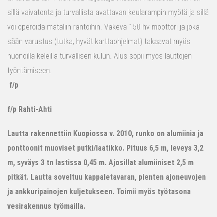
sillä vaivatonta ja turvallista avattavan keularampin myötä ja sillä
voi operoida mataliin rantoihin. Väkevä 150 hv moottori ja joka
sään varustus (tutka, hyvät karttaohjelmat) takaavat myös
huonoilla keleillä turvallisen kulun. Alus sopii myös lauttojen
työntämiseen.
f/p
f/p Rahti-Ahti
Lautta rakennettiin Kuopiossa v. 2010, runko on alumiinia ja
ponttoonit muoviset putki/laatikko. Pituus 6,5 m, leveys 3,2
m, syväys 3 tn lastissa 0,45 m. Ajosillat alumiiniset 2,5 m
pitkät. Lautta soveltuu kappaletavaran, pienten ajoneuvojen
ja ankkuripainojen kuljetukseen. Toimii myös työtasona
vesirakennus työmailla.