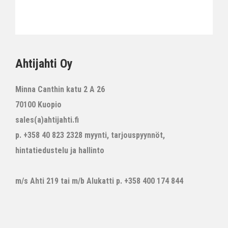
Ahtijahti Oy
Minna Canthin katu 2 A 26
70100 Kuopio
sales(a)ahtijahti.fi
p. +358 40 823 2328 myynti, tarjouspyynnöt,
hintatiedustelu ja hallinto
m/s Ahti 219 tai m/b Alukatti p. +358 400 174 844