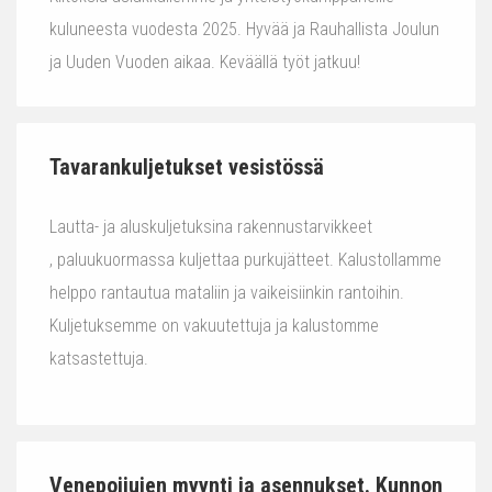
kuluneesta vuodesta 2025. Hyvää ja Rauhallista Joulun
ja Uuden Vuoden aikaa. Keväällä työt jatkuu!
Tavarankuljetukset vesistössä
Lautta- ja aluskuljetuksina rakennustarvikkeet
, paluukuormassa kuljettaa purkujätteet. Kalustollamme
helppo rantautua mataliin ja vaikeisiinkin rantoihin.
Kuljetuksemme on vakuutettuja ja kalustomme
katsastettuja.
Venepoijujen myynti ja asennukset. Kunnon