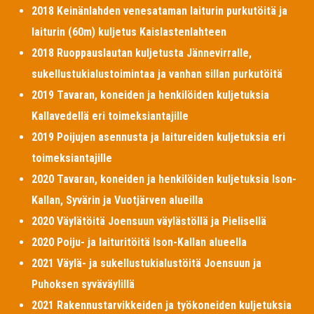
2018 Keinänlahden venesataman laiturin purkutöitä ja
laiturin (60m) kuljetus Kaislastenlahteen
2018 Ruoppauslautan kuljetusta Jännevirralle,
sukellustukialustoimintaa ja vanhan sillan purkutöitä
2019 Tavaran, koneiden ja henkilöiden kuljetuksia
Kallavedellä eri toimeksiantajille
2019 Poijujen asennusta ja laitureiden kuljetuksia eri
toimeksiantajille
2020 Tavaran, koneiden ja henkilöiden kuljetuksia Ison-
Kallan, Syvärin ja Vuotjärven alueilla
2020 Väylätöitä Joensuun väylästöllä ja Pielisellä
2020 Poiju- ja laituritöitä Ison-Kallan alueella
2021 Väylä- ja sukellustukialustöitä Joensuun ja
Puhoksen syväväylillä
2021 Rakennustarvikkeiden ja työkoneiden kuljetuksia