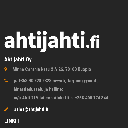
Ahtijahti Oy
Minna Canthin katu 2 A 26, 70100 Kuopio
p. +358 40 823 2328 myynti, tarjouspyynnöt,
hintatiedustelu ja hallinto
m/s Ahti 219 tai m/b Alukatti p. +358 400 174 844
sales@ahtijahti.fi
LINKIT