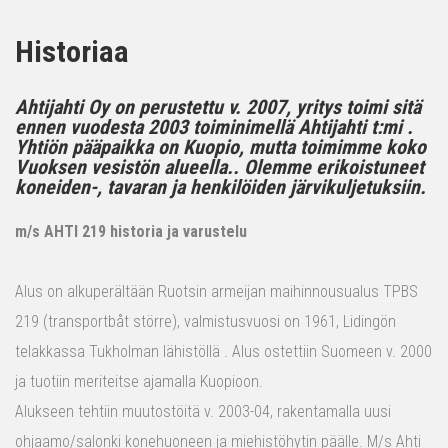
Historiaa
Ahtijahti Oy on perustettu v. 2007, yritys toimi sitä
ennen vuodesta 2003 toiminimellä Ahtijahti t:mi .
Yhtiön pääpaikka on Kuopio, mutta toimimme koko
Vuoksen vesistön alueella.. Olemme erikoistuneet
koneiden-, tavaran ja henkilöiden järvikuljetuksiin.
m/s AHTI 219 historia ja varustelu
Alus on alkuperältään Ruotsin armeijan maihinnousualus TPBS
219 (transportbåt större), valmistusvuosi on 1961, Lidingön
telakkassa Tukholman lähistöllä . Alus ostettiin Suomeen v. 2000
ja tuotiin meriteitse ajamalla Kuopioon.
Alukseen tehtiin muutostöitä v. 2003-04, rakentamalla uusi
ohjaamo/salonki konehuoneen ja miehistöhytin päälle. M/s Ahti