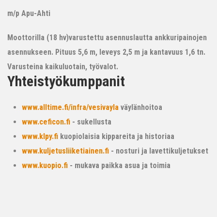
m/p Apu-Ahti
Moottorilla (18 hv)varustettu asennuslautta ankkuripainojen
asennukseen. Pituus 5,6 m, leveys 2,5 m ja kantavuus 1,6 tn.
Varusteina kaikuluotain, työvalot.
Yhteistyökumppanit
www.alltime.fi/infra/vesivayla
väylänhoitoa
www.ceficon.fi
- sukellusta
www.klpy.fi
kuopiolaisia kippareita ja historiaa
www.kuljetusliiketiainen.fi
- nosturi ja lavettikuljetukset
www.kuopio.fi
- mukava paikka asua ja toimia