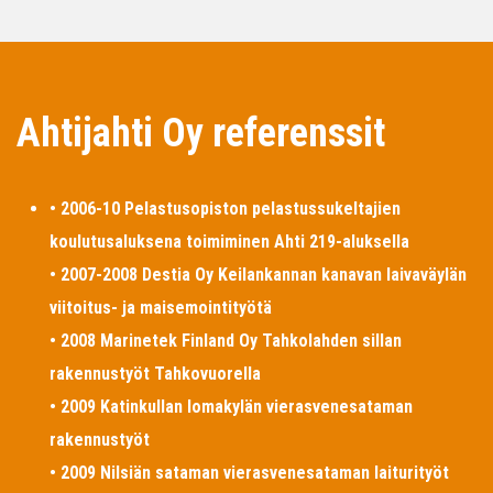
Ahtijahti Oy referenssit
• 2006-10 Pelastusopiston pelastussukeltajien
koulutusaluksena toimiminen Ahti 219-aluksella
• 2007-2008 Destia Oy Keilankannan kanavan laivaväylän
viitoitus- ja maisemointityötä
• 2008 Marinetek Finland Oy Tahkolahden sillan
rakennustyöt Tahkovuorella
• 2009 Katinkullan lomakylän vierasvenesataman
rakennustyöt
• 2009 Nilsiän sataman vierasvenesataman laiturityöt