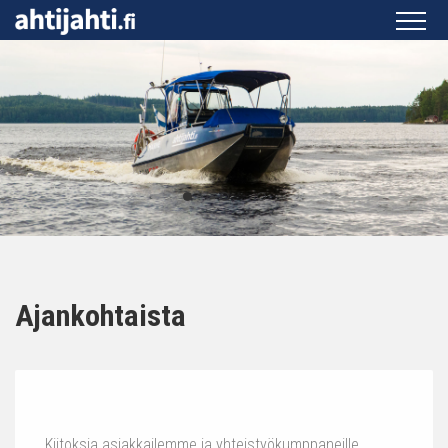
Ajankohtaista
Kiitoksia asiakkailemme ja yhteistyökumppaneille