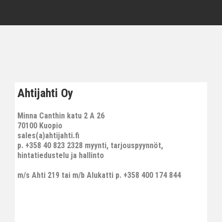
Ahtijahti Oy
Minna Canthin katu 2 A 26
70100 Kuopio
sales(a)ahtijahti.fi
p. +358 40 823 2328 myynti, tarjouspyynnöt,
hintatiedustelu ja hallinto
m/s Ahti 219 tai m/b Alukatti p. +358 400 174 844