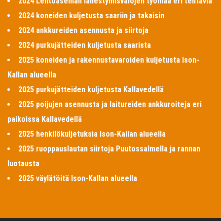
2024 Lentoaseman lähestymisvalojen työmaa eri tehtäviä
2024 koneiden kuljetusta saariin ja takaisin
2024 ankkureiden asennusta ja siirtoja
2024 purkujätteiden kuljetusta saarista
2025 koneiden ja rakennustavaroiden kuljetusta Ison-
Kallan alueella
2025 purkujätteiden kuljetusta Kallavedellä
2025 poijujen asennusta ja laitureiden ankkuroiteja eri
paikoissa Kallavedellä
2025 henkilökuljetuksia Ison-Kallan alueella
2025 ruoppauslautan siirtoja Puutossalmella ja rannan
luotausta
2025 väylätöitä Ison-Kallan alueella