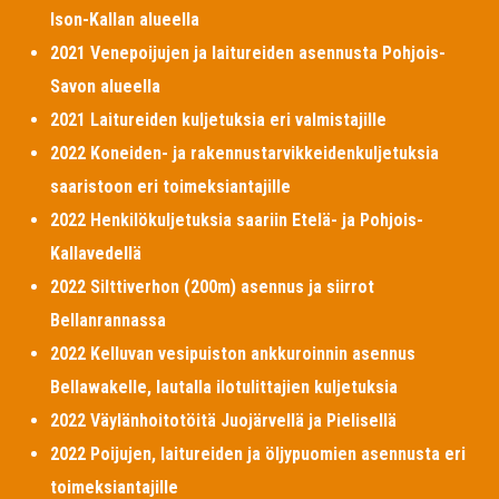
Ison-Kallan alueella
2021 Venepoijujen ja laitureiden asennusta Pohjois-
Savon alueella
2021 Laitureiden kuljetuksia eri valmistajille
2022 Koneiden- ja rakennustarvikkeidenkuljetuksia
saaristoon eri toimeksiantajille
2022 Henkilökuljetuksia saariin Etelä- ja Pohjois-
Kallavedellä
2022 Silttiverhon (200m) asennus ja siirrot
Bellanrannassa
2022 Kelluvan vesipuiston ankkuroinnin asennus
Bellawakelle, lautalla ilotulittajien kuljetuksia
2022 Väylänhoitotöitä Juojärvellä ja Pielisellä
2022 Poijujen, laitureiden ja öljypuomien asennusta eri
toimeksiantajille