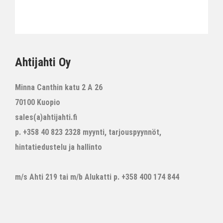
Ahtijahti Oy
Minna Canthin katu 2 A 26
70100 Kuopio
sales(a)ahtijahti.fi
p. +358 40 823 2328 myynti, tarjouspyynnöt,
hintatiedustelu ja hallinto
m/s Ahti 219 tai m/b Alukatti p. +358 400 174 844