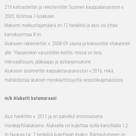
219 katsastettiin ja rekisteröitiin Suomen kauppalaivastoon v.
2005, Kotimaa 1-luokkaan.
Maksimi matkustajamäärä on 12 henkilöä ja alus voi ottaa
kansikuormaa 8 tn.
Alukseen rakennettiin v. 2008-09 sauna ja kokoustilat etukannen
alle. Yläsalonkiin varusteltiin keittiö, missä on liesi,
mikroaaltouuni, jääkaappi ja astianpesukone.
Alukseen asennettiin kappaletavaranosturi v.2016, mikä
mahdollistaa aluksen monikäyttöisyyttä vesistökuljetuksissa.
m/b Alukatti katamaraani
Alus hankittiin v. 2011 ja on palvellut erinomaisena
monikäyttöaluksena. Aluksella voi kuljettaa isolla kansitilalla 1,2
tn tavaraa tai 7 henkilöä kuljettajan lisäksi. Rantautuminen on