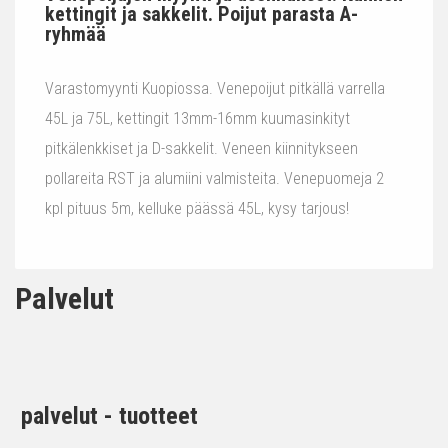
kettingit ja sakkelit. Poijut parasta A-
ryhmää
Varastomyynti Kuopiossa. Venepoijut pitkällä varrella
45L ja 75L, kettingit 13mm-16mm kuumasinkityt
pitkälenkkiset ja D-sakkelit. Veneen kiinnitykseen
pollareita RST ja alumiini valmisteita. Venepuomeja 2
kpl pituus 5m, kelluke päässä 45L, kysy tarjous!
Palvelut
palvelut - tuotteet