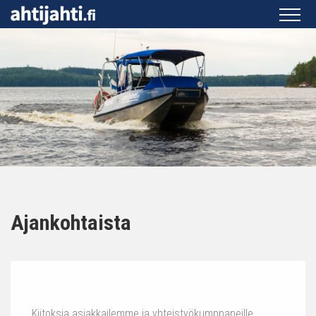
Ajankohtaista
Kiitoksia asiakkailemme ja yhteistyökumppaneille