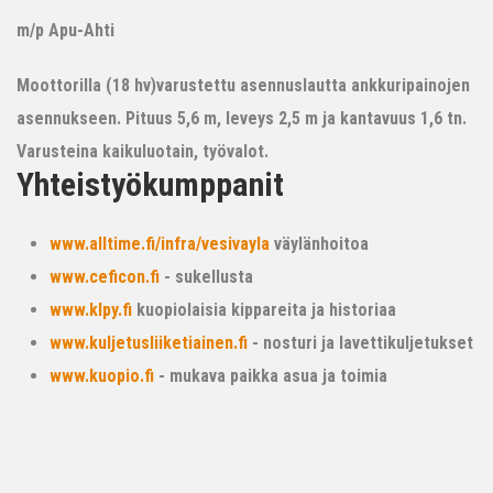
m/p Apu-Ahti
Moottorilla (18 hv)varustettu asennuslautta ankkuripainojen
asennukseen. Pituus 5,6 m, leveys 2,5 m ja kantavuus 1,6 tn.
Varusteina kaikuluotain, työvalot.
Yhteistyökumppanit
www.alltime.fi/infra/vesivayla
väylänhoitoa
www.ceficon.fi
- sukellusta
www.klpy.fi
kuopiolaisia kippareita ja historiaa
www.kuljetusliiketiainen.fi
- nosturi ja lavettikuljetukset
www.kuopio.fi
- mukava paikka asua ja toimia