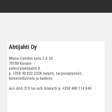
Ahtijahti Oy
Minna Canthin katu 2 A 26
70100 Kuopio
sales(a)ahtijahti.fi
p. +358 40 823 2328 myynti, tarjouspyynnöt,
hintatiedustelu ja hallinto
m/s Ahti 219 tai m/b Alukatti p. +358 400 174 844