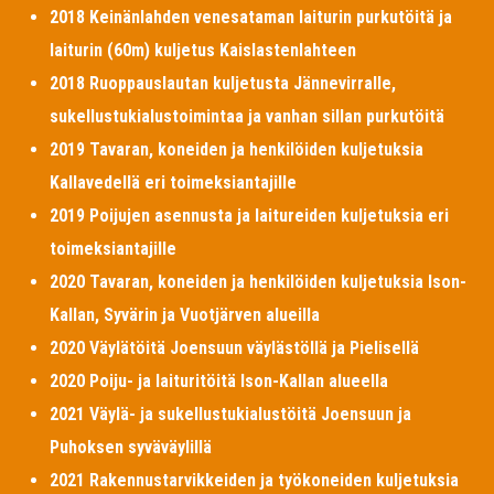
2018 Keinänlahden venesataman laiturin purkutöitä ja
laiturin (60m) kuljetus Kaislastenlahteen
2018 Ruoppauslautan kuljetusta Jännevirralle,
sukellustukialustoimintaa ja vanhan sillan purkutöitä
2019 Tavaran, koneiden ja henkilöiden kuljetuksia
Kallavedellä eri toimeksiantajille
2019 Poijujen asennusta ja laitureiden kuljetuksia eri
toimeksiantajille
2020 Tavaran, koneiden ja henkilöiden kuljetuksia Ison-
Kallan, Syvärin ja Vuotjärven alueilla
2020 Väylätöitä Joensuun väylästöllä ja Pielisellä
2020 Poiju- ja laituritöitä Ison-Kallan alueella
2021 Väylä- ja sukellustukialustöitä Joensuun ja
Puhoksen syväväylillä
2021 Rakennustarvikkeiden ja työkoneiden kuljetuksia