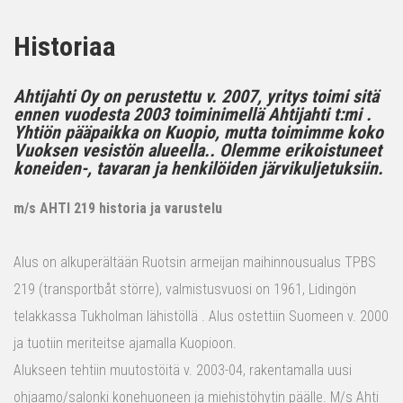
Historiaa
Ahtijahti Oy on perustettu v. 2007, yritys toimi sitä
ennen vuodesta 2003 toiminimellä Ahtijahti t:mi .
Yhtiön pääpaikka on Kuopio, mutta toimimme koko
Vuoksen vesistön alueella.. Olemme erikoistuneet
koneiden-, tavaran ja henkilöiden järvikuljetuksiin.
m/s AHTI 219 historia ja varustelu
Alus on alkuperältään Ruotsin armeijan maihinnousualus TPBS
219 (transportbåt större), valmistusvuosi on 1961, Lidingön
telakkassa Tukholman lähistöllä . Alus ostettiin Suomeen v. 2000
ja tuotiin meriteitse ajamalla Kuopioon.
Alukseen tehtiin muutostöitä v. 2003-04, rakentamalla uusi
ohjaamo/salonki konehuoneen ja miehistöhytin päälle. M/s Ahti