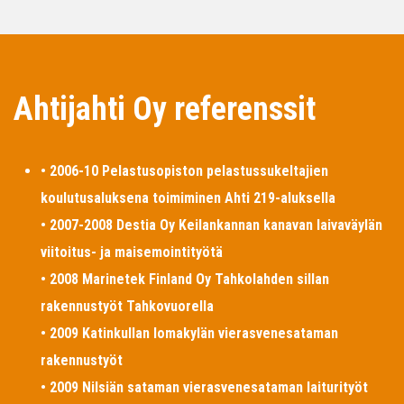
Ahtijahti Oy referenssit
• 2006-10 Pelastusopiston pelastussukeltajien
koulutusaluksena toimiminen Ahti 219-aluksella
• 2007-2008 Destia Oy Keilankannan kanavan laivaväylän
viitoitus- ja maisemointityötä
• 2008 Marinetek Finland Oy Tahkolahden sillan
rakennustyöt Tahkovuorella
• 2009 Katinkullan lomakylän vierasvenesataman
rakennustyöt
• 2009 Nilsiän sataman vierasvenesataman laiturityöt