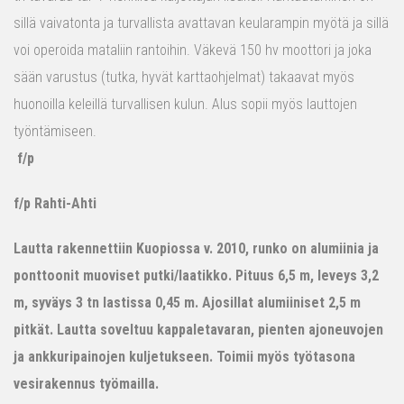
sillä vaivatonta ja turvallista avattavan keularampin myötä ja sillä
voi operoida mataliin rantoihin. Väkevä 150 hv moottori ja joka
sään varustus (tutka, hyvät karttaohjelmat) takaavat myös
huonoilla keleillä turvallisen kulun. Alus sopii myös lauttojen
työntämiseen.
f/p
f/p Rahti-Ahti
Lautta rakennettiin Kuopiossa v. 2010, runko on alumiinia ja
ponttoonit muoviset putki/laatikko. Pituus 6,5 m, leveys 3,2
m, syväys 3 tn lastissa 0,45 m. Ajosillat alumiiniset 2,5 m
pitkät. Lautta soveltuu kappaletavaran, pienten ajoneuvojen
ja ankkuripainojen kuljetukseen. Toimii myös työtasona
vesirakennus työmailla.