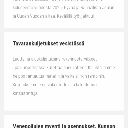
kuluneesta vuodesta 2025. Hyvää ja Rauhallista Joulun
ja Uuden Vuoden aikaa. Keväällä työt jatkuu!
Tavarankuljetukset vesistössä
Lautta- ja aluskuljetuksina rakennustarvikkeet
, paluukuormassa kuljettaa purkujätteet. Kalustollamme
helppo rantautua mataliin ja vaikeisiinkin rantoihin.
Kuljetuksemme on vakuutettuja ja kalustomme
katsastettuja.
Venepoijujen myynti ja asennukset. Kunnon