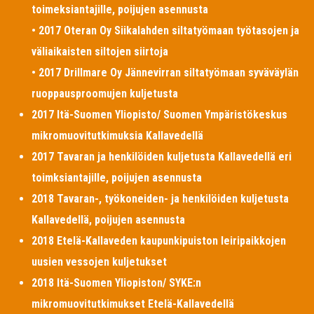
toimeksiantajille, poijujen asennusta
• 2017 Oteran Oy Siikalahden siltatyömaan työtasojen ja
väliaikaisten siltojen siirtoja
• 2017 Drillmare Oy Jännevirran siltatyömaan syväväylän
ruoppausproomujen kuljetusta
2017 Itä-Suomen Yliopisto/ Suomen Ympäristökeskus
mikromuovitutkimuksia Kallavedellä
2017 Tavaran ja henkilöiden kuljetusta Kallavedellä eri
toimksiantajille, poijujen asennusta
2018 Tavaran-, työkoneiden- ja henkilöiden kuljetusta
Kallavedellä, poijujen asennusta
2018 Etelä-Kallaveden kaupunkipuiston leiripaikkojen
uusien vessojen kuljetukset
2018 Itä-Suomen Yliopiston/ SYKE:n
mikromuovitutkimukset Etelä-Kallavedellä