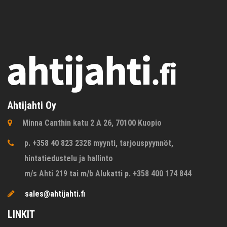
Ahtijahti Oy
Minna Canthin katu 2 A 26, 70100 Kuopio
p. +358 40 823 2328 myynti, tarjouspyynnöt,
hintatiedustelu ja hallinto
m/s Ahti 219 tai m/b Alukatti p. +358 400 174 844
sales@ahtijahti.fi
LINKIT