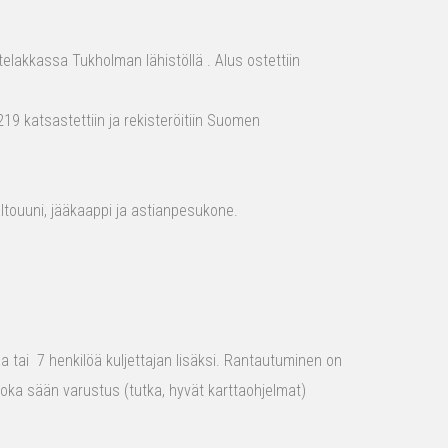
elakkassa Tukholman lähistöllä . Alus ostettiin
19 katsastettiin ja rekisteröitiin Suomen
aaltouuni, jääkaappi ja astianpesukone.
raa tai 7 henkilöä kuljettajan lisäksi. Rantautuminen on
 joka sään varustus (tutka, hyvät karttaohjelmat)