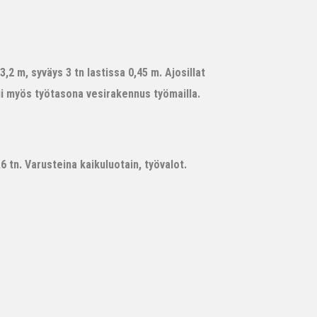
,2 m, syväys 3 tn lastissa 0,45 m. Ajosillat
ii myös työtasona vesirakennus työmailla.
 tn. Varusteina kaikuluotain, työvalot.