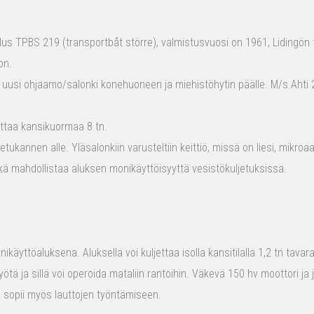
s TPBS 219 (transportbåt större), valmistusvuosi on 1961, Lidingön t
on.
 uusi ohjaamo/salonki konehuoneen ja miehistöhytin päälle. M/s Ahti 2
ttaa kansikuormaa 8 tn.
tukannen alle. Yläsalonkiin varusteltiin keittiö, missä on liesi, mikro
kä mahdollistaa aluksen monikäyttöisyyttä vesistökuljetuksissa.
ikäyttöaluksena. Aluksella voi kuljettaa isolla kansitilalla 1,2 tn tava
yötä ja sillä voi operoida mataliin rantoihin. Väkevä 150 hv moottori ja
us sopii myös lauttojen työntämiseen.