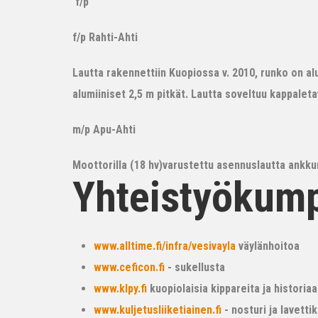
f/p
f/p Rahti-Ahti
Lautta rakennettiin Kuopiossa v. 2010, runko on alum
alumiiniset 2,5 m pitkät. Lautta soveltuu kappalet
m/p Apu-Ahti
Moottorilla (18 hv)varustettu asennuslautta ankkur
Yhteistyökum
www.alltime.fi/infra/vesivayla
väylänhoitoa
www.ceficon.fi
- sukellusta
www.klpy.fi
kuopiolaisia kippareita ja historiaa
www.kuljetusliiketiainen.fi
- nosturi ja lavetti