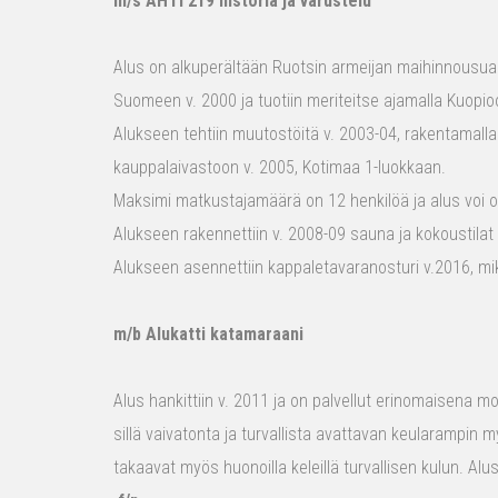
m/s AHTI 219 historia ja varustelu
Alus on alkuperältään Ruotsin armeijan maihinnousualu
Suomeen v. 2000 ja tuotiin meriteitse ajamalla Kuopio
Alukseen tehtiin muutostöitä v. 2003-04, rakentamalla
kauppalaivastoon v. 2005, Kotimaa 1-luokkaan.
Maksimi matkustajamäärä on 12 henkilöä ja alus voi o
Alukseen rakennettiin v. 2008-09 sauna ja kokoustilat e
Alukseen asennettiin kappaletavaranosturi v.2016, mi
m/b Alukatti katamaraani
Alus hankittiin v. 2011 ja on palvellut erinomaisena mon
sillä vaivatonta ja turvallista avattavan keularampin m
takaavat myös huonoilla keleillä turvallisen kulun. Al