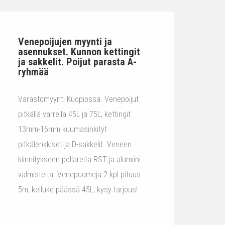
Venepoijujen myynti ja
asennukset. Kunnon kettingit
ja sakkelit. Poijut parasta A-
ryhmää
Varastomyynti Kuopiossa. Venepoijut
pitkällä varrella 45L ja 75L, kettingit
13mm-16mm kuumasinkityt
pitkälenkkiset ja D-sakkelit. Veneen
kiinnitykseen pollareita RST ja alumiini
valmisteita. Venepuomeja 2 kpl pituus
5m, kelluke päässä 45L, kysy tarjous!