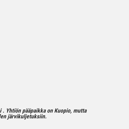
mi . Yhtiön pääpaikka on Kuopio, mutta
n järvikuljetuksiin.