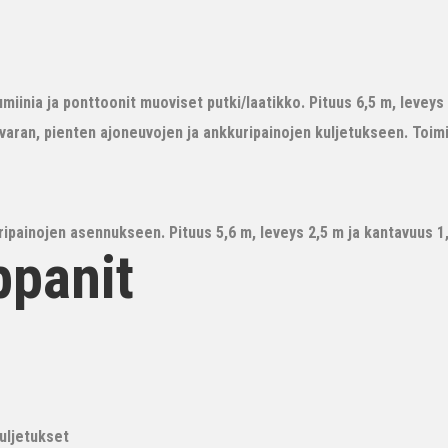
iinia ja ponttoonit muoviset putki/laatikko. Pituus 6,5 m, leveys 3
avaran, pienten ajoneuvojen ja ankkuripainojen kuljetukseen. Toim
ipainojen asennukseen. Pituus 5,6 m, leveys 2,5 m ja kantavuus 1,6
ppanit
kuljetukset