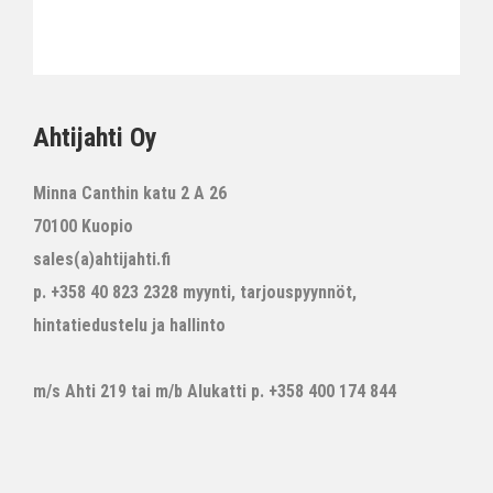
Ahtijahti Oy
Minna Canthin katu 2 A 26
70100 Kuopio
sales(a)ahtijahti.fi
p. +358 40 823 2328 myynti, tarjouspyynnöt,
hintatiedustelu ja hallinto
m/s Ahti 219 tai m/b Alukatti p. +358 400 174 844