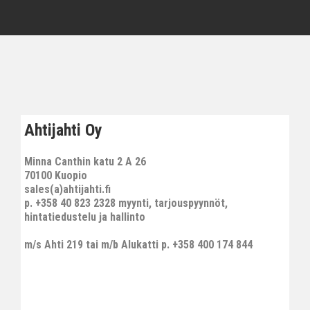
Ahtijahti Oy
Minna Canthin katu 2 A 26
70100 Kuopio
sales(a)ahtijahti.fi
p. +358 40 823 2328 myynti, tarjouspyynnöt,
hintatiedustelu ja hallinto
m/s Ahti 219 tai m/b Alukatti p. +358 400 174 844