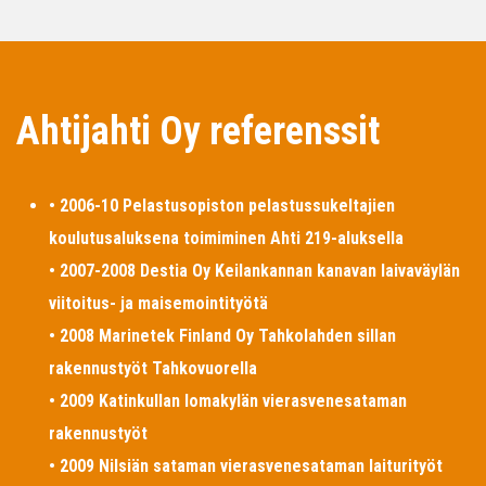
Ahtijahti Oy referenssit
• 2006-10 Pelastusopiston pelastussukeltajien
koulutusaluksena toimiminen Ahti 219-aluksella
• 2007-2008 Destia Oy Keilankannan kanavan laivaväylän
viitoitus- ja maisemointityötä
• 2008 Marinetek Finland Oy Tahkolahden sillan
rakennustyöt Tahkovuorella
• 2009 Katinkullan lomakylän vierasvenesataman
rakennustyöt
• 2009 Nilsiän sataman vierasvenesataman laiturityöt