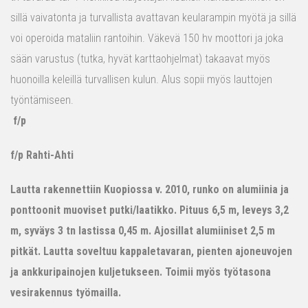
sillä vaivatonta ja turvallista avattavan keularampin myötä ja sillä
voi operoida mataliin rantoihin. Väkevä 150 hv moottori ja joka
sään varustus (tutka, hyvät karttaohjelmat) takaavat myös
huonoilla keleillä turvallisen kulun. Alus sopii myös lauttojen
työntämiseen.
f/p
f/p Rahti-Ahti
Lautta rakennettiin Kuopiossa v. 2010, runko on alumiinia ja
ponttoonit muoviset putki/laatikko. Pituus 6,5 m, leveys 3,2
m, syväys 3 tn lastissa 0,45 m. Ajosillat alumiiniset 2,5 m
pitkät. Lautta soveltuu kappaletavaran, pienten ajoneuvojen
ja ankkuripainojen kuljetukseen. Toimii myös työtasona
vesirakennus työmailla.