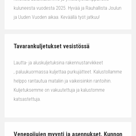
kuluneesta vuodesta 2025. Hyvää ja Rauhallista Joulun
ja Uuden Vuoden aikaa. Keväällä työt jatkuu!
Tavarankuljetukset vesistössä
Lautta- ja aluskuljetuksina rakennustarvikkeet
, paluukuormassa kuljettaa purkujätteet. Kalustollamme
helppo rantautua mataliin ja vaikeisiinkin rantoihin.
Kuljetuksemme on vakuutettuja ja kalustomme
katsastettuja.
Venepoijujen myynti ja asennukset. Kunnon