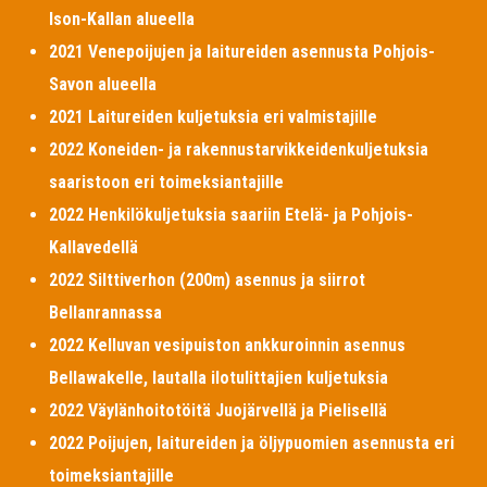
Ison-Kallan alueella
2021 Venepoijujen ja laitureiden asennusta Pohjois-
Savon alueella
2021 Laitureiden kuljetuksia eri valmistajille
2022 Koneiden- ja rakennustarvikkeidenkuljetuksia
saaristoon eri toimeksiantajille
2022 Henkilökuljetuksia saariin Etelä- ja Pohjois-
Kallavedellä
2022 Silttiverhon (200m) asennus ja siirrot
Bellanrannassa
2022 Kelluvan vesipuiston ankkuroinnin asennus
Bellawakelle, lautalla ilotulittajien kuljetuksia
2022 Väylänhoitotöitä Juojärvellä ja Pielisellä
2022 Poijujen, laitureiden ja öljypuomien asennusta eri
toimeksiantajille