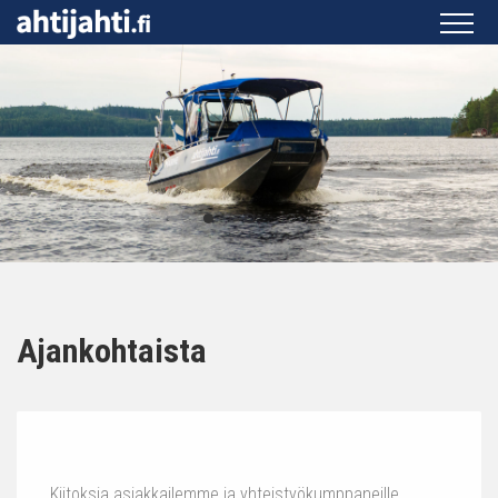
Ajankohtaista
Kiitoksia asiakkailemme ja yhteistyökumppaneille