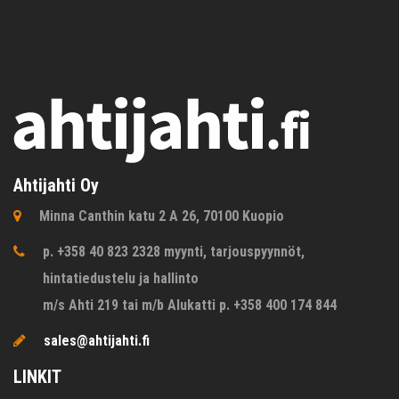
Ahtijahti Oy
Minna Canthin katu 2 A 26, 70100 Kuopio
p. +358 40 823 2328 myynti, tarjouspyynnöt,
hintatiedustelu ja hallinto
m/s Ahti 219 tai m/b Alukatti p. +358 400 174 844
sales@ahtijahti.fi
LINKIT