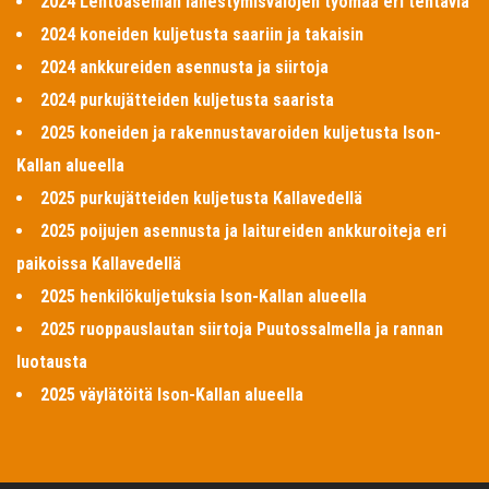
2024 Lentoaseman lähestymisvalojen työmaa eri tehtäviä
2024 koneiden kuljetusta saariin ja takaisin
2024 ankkureiden asennusta ja siirtoja
2024 purkujätteiden kuljetusta saarista
2025 koneiden ja rakennustavaroiden kuljetusta Ison-
Kallan alueella
2025 purkujätteiden kuljetusta Kallavedellä
2025 poijujen asennusta ja laitureiden ankkuroiteja eri
paikoissa Kallavedellä
2025 henkilökuljetuksia Ison-Kallan alueella
2025 ruoppauslautan siirtoja Puutossalmella ja rannan
luotausta
2025 väylätöitä Ison-Kallan alueella