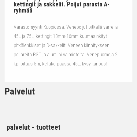
kettingit ja sakkelit. Poijut parasta A-
ryhmää
Varastomyynti Kuopiossa. Venepoijut pitkällä varrella
45L ja 75L, kettingit 13mm-16mm kuumasinkityt
pitkälenkkiset ja D-sakkelit. Veneen kiinnitykseen
pollareita RST ja alumiini valmisteita. Venepuomeja 2
kpl pituus 5m, kelluke päässä 45L, kysy tarjous!
Palvelut
palvelut - tuotteet