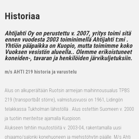
Historiaa
Ahtijahti Oy on perustettu v. 2007, yritys toimi sitä
ennen vuodesta 2003 toiminimellä Ahtijahti t:mi .
Yhtiön pääpaikka on Kuopio, mutta toimimme koko
Vuoksen vesistön alueella.. Olemme erikoistuneet
koneiden-, tavaran ja henkilöiden järvikuljetuksiin.
m/s AHTI 219 historia ja varustelu
Alus on alkuperältään Ruotsin armeijan maihinnousualus TPBS
219 (transportbåt större), valmistusvuosi on 1961, Lidingön
telakkassa Tukholman lähistöllä . Alus ostettiin Suomeen v. 2000
ja tuotiin meriteitse ajamalla Kuopioon.
Alukseen tehtiin muutostöitä v. 2003-04, rakentamalla uusi
ohjaamo/salonki konehuoneen ja miehistöhytin päälle. M/s Ahti