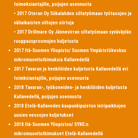
toimeksiantajille, poijujen asennusta
• 2017 Oteran Oy Siikalahden siltatyömaan työtasojen ja
väliaikaisten siltojen siirtoja
• 2017 Drillmare Oy Jännevirran siltatyömaan syväväylän
ruoppausproomujen kuljetusta
2017 Itä-Suomen Yliopisto/ Suomen Ympäristökeskus
mikromuovitutkimuksia Kallavedellä
2017 Tavaran ja henkilöiden kuljetusta Kallavedellä eri
toimksiantajille, poijujen asennusta
2018 Tavaran-, työkoneiden- ja henkilöiden kuljetusta
Kallavedellä, poijujen asennusta
2018 Etelä-Kallaveden kaupunkipuiston leiripaikkojen
uusien vessojen kuljetukset
2018 Itä-Suomen Yliopiston/ SYKE:n
mikromuovitutkimukset Etelä-Kallavedellä