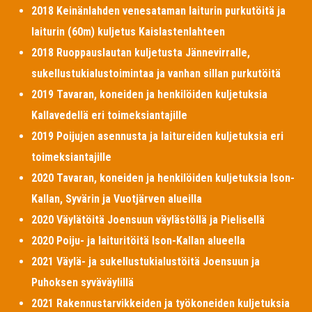
2018 Keinänlahden venesataman laiturin purkutöitä ja
laiturin (60m) kuljetus Kaislastenlahteen
2018 Ruoppauslautan kuljetusta Jännevirralle,
sukellustukialustoimintaa ja vanhan sillan purkutöitä
2019 Tavaran, koneiden ja henkilöiden kuljetuksia
Kallavedellä eri toimeksiantajille
2019 Poijujen asennusta ja laitureiden kuljetuksia eri
toimeksiantajille
2020 Tavaran, koneiden ja henkilöiden kuljetuksia Ison-
Kallan, Syvärin ja Vuotjärven alueilla
2020 Väylätöitä Joensuun väylästöllä ja Pielisellä
2020 Poiju- ja laituritöitä Ison-Kallan alueella
2021 Väylä- ja sukellustukialustöitä Joensuun ja
Puhoksen syväväylillä
2021 Rakennustarvikkeiden ja työkoneiden kuljetuksia