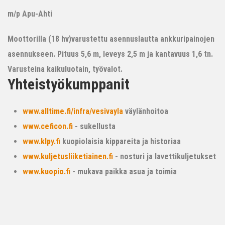
m/p Apu-Ahti
Moottorilla (18 hv)varustettu asennuslautta ankkuripainojen
asennukseen. Pituus 5,6 m, leveys 2,5 m ja kantavuus 1,6 tn.
Varusteina kaikuluotain, työvalot.
Yhteistyökumppanit
www.alltime.fi/infra/vesivayla
väylänhoitoa
www.ceficon.fi
- sukellusta
www.klpy.fi
kuopiolaisia kippareita ja historiaa
www.kuljetusliiketiainen.fi
- nosturi ja lavettikuljetukset
www.kuopio.fi
- mukava paikka asua ja toimia