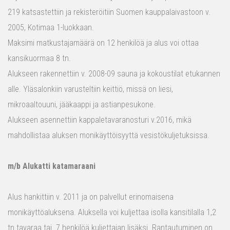
219 katsastettiin ja rekisteröitiin Suomen kauppalaivastoon v.
2005, Kotimaa 1-luokkaan.
Maksimi matkustajamäärä on 12 henkilöä ja alus voi ottaa
kansikuormaa 8 tn.
Alukseen rakennettiin v. 2008-09 sauna ja kokoustilat etukannen
alle. Yläsalonkiin varusteltiin keittiö, missä on liesi,
mikroaaltouuni, jääkaappi ja astianpesukone.
Alukseen asennettiin kappaletavaranosturi v.2016, mikä
mahdollistaa aluksen monikäyttöisyyttä vesistökuljetuksissa.
m/b Alukatti katamaraani
Alus hankittiin v. 2011 ja on palvellut erinomaisena
monikäyttöaluksena. Aluksella voi kuljettaa isolla kansitilalla 1,2
tn tavaraa tai 7 henkilöä kuljettajan lisäksi. Rantautuminen on