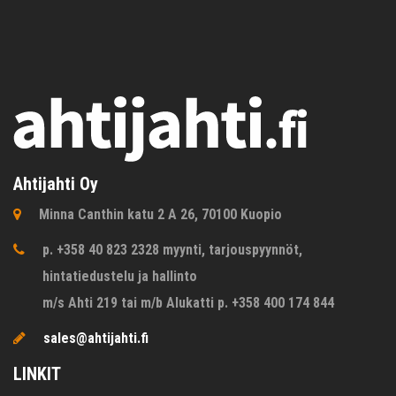
Ahtijahti Oy
Minna Canthin katu 2 A 26, 70100 Kuopio
p. +358 40 823 2328 myynti, tarjouspyynnöt,
hintatiedustelu ja hallinto
m/s Ahti 219 tai m/b Alukatti p. +358 400 174 844
sales@ahtijahti.fi
LINKIT