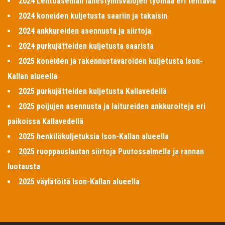
2024 Lentoaseman lähestymisvalojen työmaa eri tehtäviä
2024 koneiden kuljetusta saariin ja takaisin
2024 ankkureiden asennusta ja siirtoja
2024 purkujätteiden kuljetusta saarista
2025 koneiden ja rakennustavaroiden kuljetusta Ison-
Kallan alueella
2025 purkujätteiden kuljetusta Kallavedellä
2025 poijujen asennusta ja laitureiden ankkuroiteja eri
paikoissa Kallavedellä
2025 henkilökuljetuksia Ison-Kallan alueella
2025 ruoppauslautan siirtoja Puutossalmella ja rannan
luotausta
2025 väylätöitä Ison-Kallan alueella