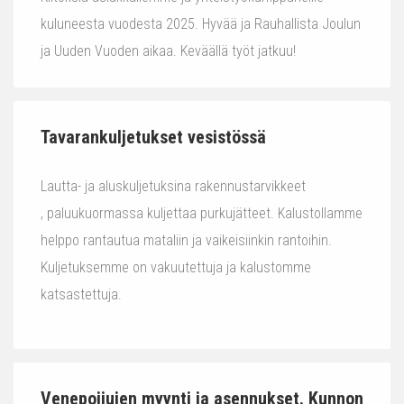
kuluneesta vuodesta 2025. Hyvää ja Rauhallista Joulun
ja Uuden Vuoden aikaa. Keväällä työt jatkuu!
Tavarankuljetukset vesistössä
Lautta- ja aluskuljetuksina rakennustarvikkeet
, paluukuormassa kuljettaa purkujätteet. Kalustollamme
helppo rantautua mataliin ja vaikeisiinkin rantoihin.
Kuljetuksemme on vakuutettuja ja kalustomme
katsastettuja.
Venepoijujen myynti ja asennukset. Kunnon