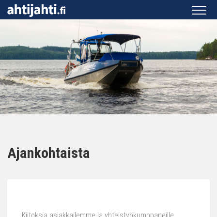
Ajankohtaista
Kiitoksia asiakkailemme ja yhteistyökumppaneille