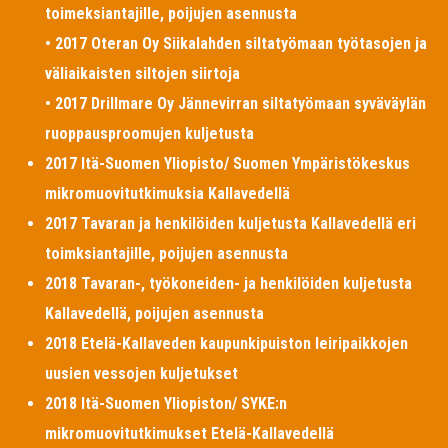
toimeksiantajille, poijujen asennusta
• 2017 Oteran Oy Siikalahden siltatyömaan työtasojen ja
väliaikaisten siltojen siirtoja
• 2017 Drillmare Oy Jännevirran siltatyömaan syväväylän
ruoppausproomujen kuljetusta
2017 Itä-Suomen Yliopisto/ Suomen Ympäristökeskus
mikromuovitutkimuksia Kallavedellä
2017 Tavaran ja henkilöiden kuljetusta Kallavedellä eri
toimksiantajille, poijujen asennusta
2018 Tavaran-, työkoneiden- ja henkilöiden kuljetusta
Kallavedellä, poijujen asennusta
2018 Etelä-Kallaveden kaupunkipuiston leiripaikkojen
uusien vessojen kuljetukset
2018 Itä-Suomen Yliopiston/ SYKE:n
mikromuovitutkimukset Etelä-Kallavedellä