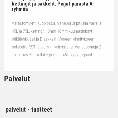
kettingit ja sakkelit. Poijut parasta A-
ryhmää
Varastomyynti Kuopiossa. Venepoijut pitkällä varrella
45L ja 75L, kettingit 13mm-16mm kuumasinkityt
pitkälenkkiset ja D-sakkelit. Veneen kiinnitykseen
pollareita RST ja alumiini valmisteita. Venepuomeja 2
kpl pituus 5m, kelluke päässä 45L, kysy tarjous!
Palvelut
palvelut - tuotteet