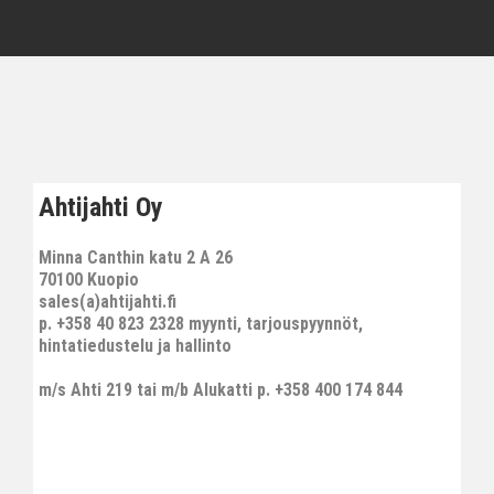
Ahtijahti Oy
Minna Canthin katu 2 A 26
70100 Kuopio
sales(a)ahtijahti.fi
p. +358 40 823 2328 myynti, tarjouspyynnöt,
hintatiedustelu ja hallinto
m/s Ahti 219 tai m/b Alukatti p. +358 400 174 844