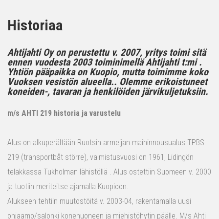
Historiaa
Ahtijahti Oy on perustettu v. 2007, yritys toimi sitä
ennen vuodesta 2003 toiminimellä Ahtijahti t:mi .
Yhtiön pääpaikka on Kuopio, mutta toimimme koko
Vuoksen vesistön alueella.. Olemme erikoistuneet
koneiden-, tavaran ja henkilöiden järvikuljetuksiin.
m/s AHTI 219 historia ja varustelu
Alus on alkuperältään Ruotsin armeijan maihinnousualus TPBS
219 (transportbåt större), valmistusvuosi on 1961, Lidingön
telakkassa Tukholman lähistöllä . Alus ostettiin Suomeen v. 2000
ja tuotiin meriteitse ajamalla Kuopioon.
Alukseen tehtiin muutostöitä v. 2003-04, rakentamalla uusi
ohjaamo/salonki konehuoneen ja miehistöhytin päälle. M/s Ahti