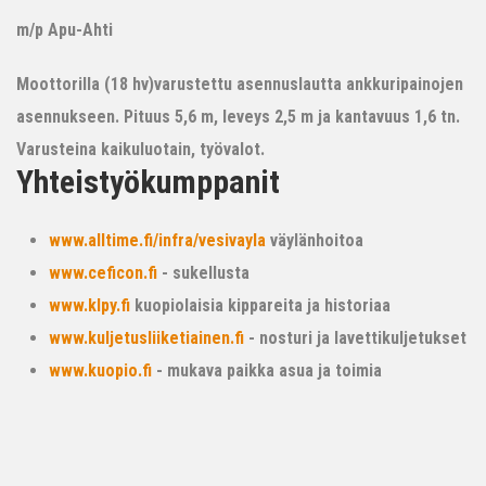
m/p Apu-Ahti
Moottorilla (18 hv)varustettu asennuslautta ankkuripainojen
asennukseen. Pituus 5,6 m, leveys 2,5 m ja kantavuus 1,6 tn.
Varusteina kaikuluotain, työvalot.
Yhteistyökumppanit
www.alltime.fi/infra/vesivayla
väylänhoitoa
www.ceficon.fi
- sukellusta
www.klpy.fi
kuopiolaisia kippareita ja historiaa
www.kuljetusliiketiainen.fi
- nosturi ja lavettikuljetukset
www.kuopio.fi
- mukava paikka asua ja toimia