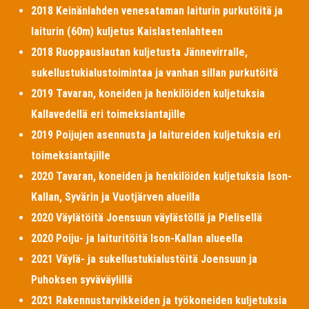
2018 Keinänlahden venesataman laiturin purkutöitä ja
laiturin (60m) kuljetus Kaislastenlahteen
2018 Ruoppauslautan kuljetusta Jännevirralle,
sukellustukialustoimintaa ja vanhan sillan purkutöitä
2019 Tavaran, koneiden ja henkilöiden kuljetuksia
Kallavedellä eri toimeksiantajille
2019 Poijujen asennusta ja laitureiden kuljetuksia eri
toimeksiantajille
2020 Tavaran, koneiden ja henkilöiden kuljetuksia Ison-
Kallan, Syvärin ja Vuotjärven alueilla
2020 Väylätöitä Joensuun väylästöllä ja Pielisellä
2020 Poiju- ja laituritöitä Ison-Kallan alueella
2021 Väylä- ja sukellustukialustöitä Joensuun ja
Puhoksen syväväylillä
2021 Rakennustarvikkeiden ja työkoneiden kuljetuksia