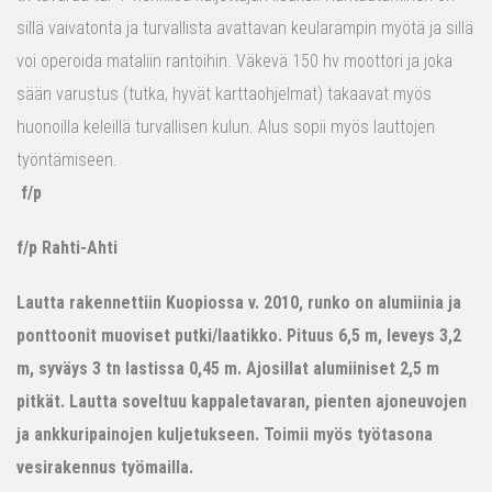
sillä vaivatonta ja turvallista avattavan keularampin myötä ja sillä
voi operoida mataliin rantoihin. Väkevä 150 hv moottori ja joka
sään varustus (tutka, hyvät karttaohjelmat) takaavat myös
huonoilla keleillä turvallisen kulun. Alus sopii myös lauttojen
työntämiseen.
f/p
f/p Rahti-Ahti
Lautta rakennettiin Kuopiossa v. 2010, runko on alumiinia ja
ponttoonit muoviset putki/laatikko. Pituus 6,5 m, leveys 3,2
m, syväys 3 tn lastissa 0,45 m. Ajosillat alumiiniset 2,5 m
pitkät. Lautta soveltuu kappaletavaran, pienten ajoneuvojen
ja ankkuripainojen kuljetukseen. Toimii myös työtasona
vesirakennus työmailla.