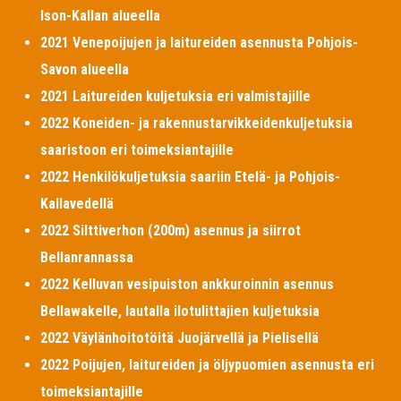
Ison-Kallan alueella
2021 Venepoijujen ja laitureiden asennusta Pohjois-
Savon alueella
2021 Laitureiden kuljetuksia eri valmistajille
2022 Koneiden- ja rakennustarvikkeidenkuljetuksia
saaristoon eri toimeksiantajille
2022 Henkilökuljetuksia saariin Etelä- ja Pohjois-
Kallavedellä
2022 Silttiverhon (200m) asennus ja siirrot
Bellanrannassa
2022 Kelluvan vesipuiston ankkuroinnin asennus
Bellawakelle, lautalla ilotulittajien kuljetuksia
2022 Väylänhoitotöitä Juojärvellä ja Pielisellä
2022 Poijujen, laitureiden ja öljypuomien asennusta eri
toimeksiantajille