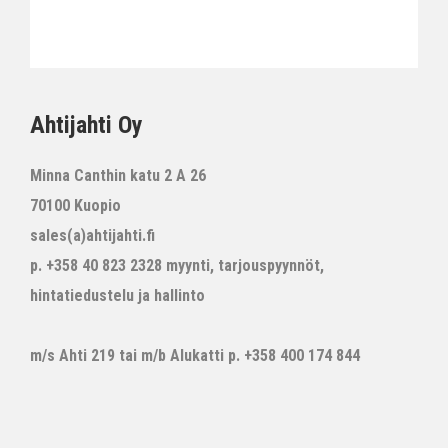
Ahtijahti Oy
Minna Canthin katu 2 A 26
70100 Kuopio
sales(a)ahtijahti.fi
p. +358 40 823 2328 myynti, tarjouspyynnöt,
hintatiedustelu ja hallinto
m/s Ahti 219 tai m/b Alukatti p. +358 400 174 844