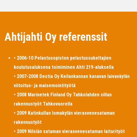
Ahtijahti Oy referenssit
• 2006-10 Pelastusopiston pelastussukeltajien
koulutusaluksena toimiminen Ahti 219-aluksella
• 2007-2008 Destia Oy Keilankannan kanavan laivaväylän
viitoitus- ja maisemointityötä
• 2008 Marinetek Finland Oy Tahkolahden sillan
rakennustyöt Tahkovuorella
• 2009 Katinkullan lomakylän vierasvenesataman
rakennustyöt
• 2009 Nilsiän sataman vierasvenesataman laiturityöt