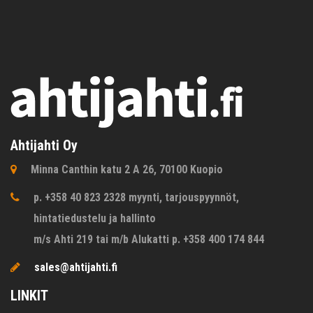
Ahtijahti Oy
Minna Canthin katu 2 A 26, 70100 Kuopio
p. +358 40 823 2328 myynti, tarjouspyynnöt,
hintatiedustelu ja hallinto
m/s Ahti 219 tai m/b Alukatti p. +358 400 174 844
sales@ahtijahti.fi
LINKIT