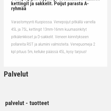
kettingit ja sakkelit. Poijut parasta A-
ryhmää
Varastomyynti Kuopiossa. Venepoijut pitkällä varrella
45L ja 75L, kettingit 13mm-16mm kuumasinkityt
pitkälenkkiset ja D-sakkelit. Veneen kiinnitykseen
pollareita RST ja alumiini valmisteita. Venepuomeja 2
kpl pituus 5m, kelluke päässä 45L, kysy tarjous!
Palvelut
palvelut - tuotteet