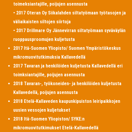
toimeksiantajille, poijujen asennusta
• 2017 Oteran Oy Siikalahden siltatyömaan työtasojen ja
väliaikaisten siltojen siirtoja
• 2017 Drillmare Oy Jännevirran siltatyömaan syväväylän
ruoppausproomujen kuljetusta
2017 Itä-Suomen Yliopisto/ Suomen Ympäristökeskus
mikromuovitutkimuksia Kallavedellä
2017 Tavaran ja henkilöiden kuljetusta Kallavedellä eri
toimksiantajille, poijujen asennusta
2018 Tavaran-, työkoneiden- ja henkilöiden kuljetusta
Kallavedellä, poijujen asennusta
2018 Etelä-Kallaveden kaupunkipuiston leiripaikkojen
uusien vessojen kuljetukset
2018 Itä-Suomen Yliopiston/ SYKE:n
mikromuovitutkimukset Etelä-Kallavedellä