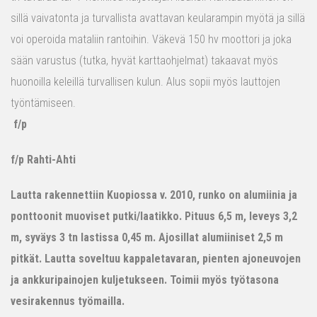
sillä vaivatonta ja turvallista avattavan keularampin myötä ja sillä
voi operoida mataliin rantoihin. Väkevä 150 hv moottori ja joka
sään varustus (tutka, hyvät karttaohjelmat) takaavat myös
huonoilla keleillä turvallisen kulun. Alus sopii myös lauttojen
työntämiseen.
f/p
f/p Rahti-Ahti
Lautta rakennettiin Kuopiossa v. 2010, runko on alumiinia ja
ponttoonit muoviset putki/laatikko. Pituus 6,5 m, leveys 3,2
m, syväys 3 tn lastissa 0,45 m. Ajosillat alumiiniset 2,5 m
pitkät. Lautta soveltuu kappaletavaran, pienten ajoneuvojen
ja ankkuripainojen kuljetukseen. Toimii myös työtasona
vesirakennus työmailla.