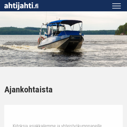
Ajankohtaista
Kiitoksia asiakkailemme ja yhteistyökumppaneille