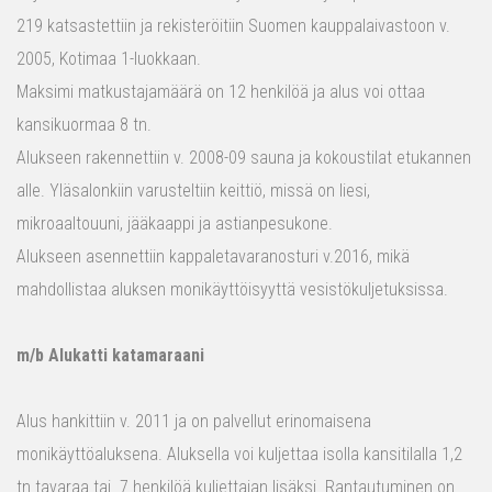
219 katsastettiin ja rekisteröitiin Suomen kauppalaivastoon v.
2005, Kotimaa 1-luokkaan.
Maksimi matkustajamäärä on 12 henkilöä ja alus voi ottaa
kansikuormaa 8 tn.
Alukseen rakennettiin v. 2008-09 sauna ja kokoustilat etukannen
alle. Yläsalonkiin varusteltiin keittiö, missä on liesi,
mikroaaltouuni, jääkaappi ja astianpesukone.
Alukseen asennettiin kappaletavaranosturi v.2016, mikä
mahdollistaa aluksen monikäyttöisyyttä vesistökuljetuksissa.
m/b Alukatti katamaraani
Alus hankittiin v. 2011 ja on palvellut erinomaisena
monikäyttöaluksena. Aluksella voi kuljettaa isolla kansitilalla 1,2
tn tavaraa tai 7 henkilöä kuljettajan lisäksi. Rantautuminen on