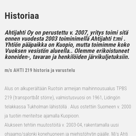
Historiaa
Ahtijahti Oy on perustettu v. 2007, yritys toimi sitä
ennen vuodesta 2003 toiminimellä Ahtijahti t:mi .
Yhtiön pääpaikka on Kuopio, mutta toimimme koko
Vuoksen vesistön alueella.. Olemme erikoistuneet
koneiden-, tavaran ja henkilöiden järvikuljetuksiin.
m/s AHTI 219 historia ja varustelu
Alus on alkuperältään Ruotsin armeijan maihinnousualus TPBS
219 (transportbåt större), valmistusvuosi on 1961, Lidingön
telakkassa Tukholman lähistöllä . Alus ostettiin Suomeen v. 2000
ja tuotiin meriteitse ajamalla Kuopioon.
Alukseen tehtiin muutostöitä v. 2003-04, rakentamalla uusi
ohjaamo/salonki konehuoneen ja miehistöhytin päälle. M/s Ahti