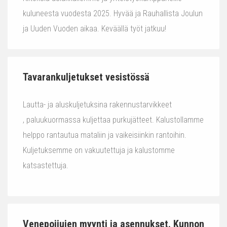
kuluneesta vuodesta 2025. Hyvää ja Rauhallista Joulun
ja Uuden Vuoden aikaa. Keväällä työt jatkuu!
Tavarankuljetukset vesistössä
Lautta- ja aluskuljetuksina rakennustarvikkeet
, paluukuormassa kuljettaa purkujätteet. Kalustollamme
helppo rantautua mataliin ja vaikeisiinkin rantoihin.
Kuljetuksemme on vakuutettuja ja kalustomme
katsastettuja.
Venepoijujen myynti ja asennukset. Kunnon