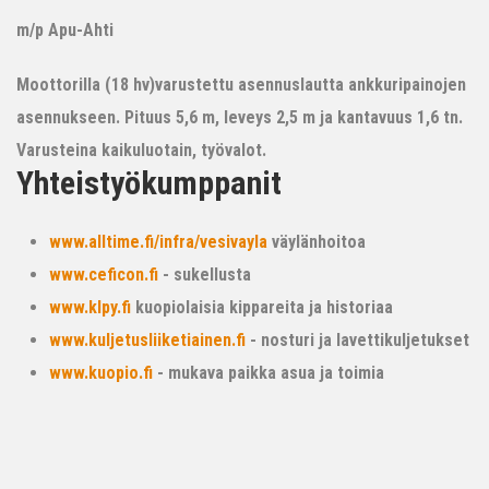
m/p Apu-Ahti
Moottorilla (18 hv)varustettu asennuslautta ankkuripainojen
asennukseen. Pituus 5,6 m, leveys 2,5 m ja kantavuus 1,6 tn.
Varusteina kaikuluotain, työvalot.
Yhteistyökumppanit
www.alltime.fi/infra/vesivayla
väylänhoitoa
www.ceficon.fi
- sukellusta
www.klpy.fi
kuopiolaisia kippareita ja historiaa
www.kuljetusliiketiainen.fi
- nosturi ja lavettikuljetukset
www.kuopio.fi
- mukava paikka asua ja toimia