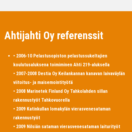
Ahtijahti Oy referenssit
• 2006-10 Pelastusopiston pelastussukeltajien
koulutusaluksena toimiminen Ahti 219-aluksella
• 2007-2008 Destia Oy Keilankannan kanavan laivaväylän
viitoitus- ja maisemointityötä
• 2008 Marinetek Finland Oy Tahkolahden sillan
rakennustyöt Tahkovuorella
• 2009 Katinkullan lomakylän vierasvenesataman
rakennustyöt
• 2009 Nilsiän sataman vierasvenesataman laiturityöt