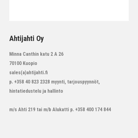
Ahtijahti Oy
Minna Canthin katu 2 A 26
70100 Kuopio
sales(a)ahtijahti.fi
p. +358 40 823 2328 myynti, tarjouspyynnöt,
hintatiedustelu ja hallinto
m/s Ahti 219 tai m/b Alukatti p. +358 400 174 844