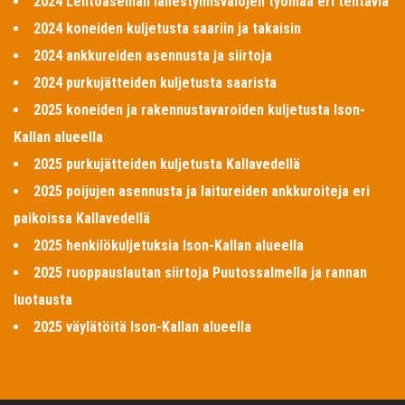
2024 Lentoaseman lähestymisvalojen työmaa eri tehtäviä
2024 koneiden kuljetusta saariin ja takaisin
2024 ankkureiden asennusta ja siirtoja
2024 purkujätteiden kuljetusta saarista
2025 koneiden ja rakennustavaroiden kuljetusta Ison-
Kallan alueella
2025 purkujätteiden kuljetusta Kallavedellä
2025 poijujen asennusta ja laitureiden ankkuroiteja eri
paikoissa Kallavedellä
2025 henkilökuljetuksia Ison-Kallan alueella
2025 ruoppauslautan siirtoja Puutossalmella ja rannan
luotausta
2025 väylätöitä Ison-Kallan alueella