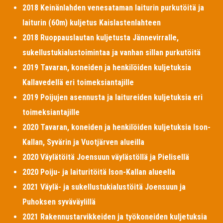
2018 Keinänlahden venesataman laiturin purkutöitä ja
laiturin (60m) kuljetus Kaislastenlahteen
2018 Ruoppauslautan kuljetusta Jännevirralle,
sukellustukialustoimintaa ja vanhan sillan purkutöitä
2019 Tavaran, koneiden ja henkilöiden kuljetuksia
Kallavedellä eri toimeksiantajille
2019 Poijujen asennusta ja laitureiden kuljetuksia eri
toimeksiantajille
2020 Tavaran, koneiden ja henkilöiden kuljetuksia Ison-
Kallan, Syvärin ja Vuotjärven alueilla
2020 Väylätöitä Joensuun väylästöllä ja Pielisellä
2020 Poiju- ja laituritöitä Ison-Kallan alueella
2021 Väylä- ja sukellustukialustöitä Joensuun ja
Puhoksen syväväylillä
2021 Rakennustarvikkeiden ja työkoneiden kuljetuksia