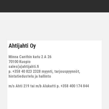
Ahtijahti Oy
Minna Canthin katu 2 A 26
70100 Kuopio
sales(a)ahtijahti.fi
p. +358 40 823 2328 myynti, tarjouspyynnöt,
hintatiedustelu ja hallinto
m/s Ahti 219 tai m/b Alukatti p. +358 400 174 844