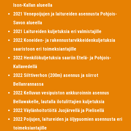
Ison-Kallan alueella
2021 Venepoijujen ja laitureiden asennusta Pohjois-
Savon alueella
2021 Laitureiden kuljetuksia eri valmistajille
2022 Koneiden- ja rakennustarvikkeidenkuljetuksia
saaristoon eri toimeksiantajille
2022 Henkilökuljetuksia saariin Etelä- ja Pohjois-
Kallavedellä
2022 Silttiverhon (200m) asennus ja siirrot
Bellanrannassa
2022 Kelluvan vesipuiston ankkuroinnin asennus
Bellawakelle, lautalla ilotulittajien kuljetuksia
2022 Väylänhoitotöitä Juojärvellä ja Pielisellä
2022 Poijujen, laitureiden ja öljypuomien asennusta eri
toimeksiantajille