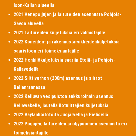
Ison-Kallan alueella
2021 Venepoijujen ja laitureiden asennusta Pohjois-
Savon alueella
2021 Laitureiden kuljetuksia eri valmistajille
2022 Koneiden- ja rakennustarvikkeidenkuljetuksia
saaristoon eri toimeksiantajille
2022 Henkilökuljetuksia saariin Etelä- ja Pohjois-
Kallavedellä
2022 Silttiverhon (200m) asennus ja siirrot
Bellanrannassa
2022 Kelluvan vesipuiston ankkuroinnin asennus
Bellawakelle, lautalla ilotulittajien kuljetuksia
2022 Väylänhoitotöitä Juojärvellä ja Pielisellä
2022 Poijujen, laitureiden ja öljypuomien asennusta eri
toimeksiantajille