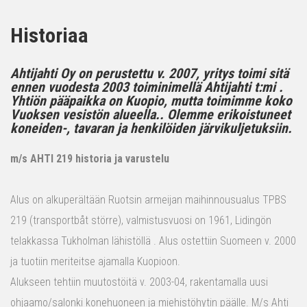
Historiaa
Ahtijahti Oy on perustettu v. 2007, yritys toimi sitä
ennen vuodesta 2003 toiminimellä Ahtijahti t:mi .
Yhtiön pääpaikka on Kuopio, mutta toimimme koko
Vuoksen vesistön alueella.. Olemme erikoistuneet
koneiden-, tavaran ja henkilöiden järvikuljetuksiin.
m/s AHTI 219 historia ja varustelu
Alus on alkuperältään Ruotsin armeijan maihinnousualus TPBS
219 (transportbåt större), valmistusvuosi on 1961, Lidingön
telakkassa Tukholman lähistöllä . Alus ostettiin Suomeen v. 2000
ja tuotiin meriteitse ajamalla Kuopioon.
Alukseen tehtiin muutostöitä v. 2003-04, rakentamalla uusi
ohjaamo/salonki konehuoneen ja miehistöhytin päälle. M/s Ahti