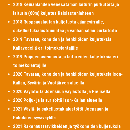
2018 Keinänlahden venesataman laiturin purkutöitä ja
laiturin (60m) kuljetus Kaislastenlahteen
2018 Ruoppauslautan kuljetusta Jännevirralle,
sukellustukialustoimintaa ja vanhan sillan purkutöitä
2019 Tavaran, koneiden ja henkilöiden kuljetuksia
Kallavedellä eri toimeksiantajille
2019 Poijujen asennusta ja laitureiden kuljetuksia eri
toimeksiantajille
2020 Tavaran, koneiden ja henkilöiden kuljetuksia Ison-
Kallan, Syvärin ja Vuotjärven alueilla
2020 Väylätöitä Joensuun väylästöllä ja Pielisellä
2020 Poiju- ja laituritöitä Ison-Kallan alueella
2021 Väylä- ja sukellustukialustöitä Joensuun ja
Puhoksen syväväylillä
2021 Rakennustarvikkeiden ja työkoneiden kuljetuksia