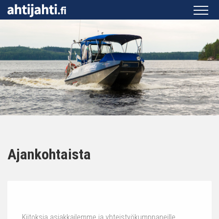
Ajankohtaista
Kiitoksia asiakkailemme ja yhteistyökumppaneille