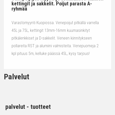
kettingit ja sakkelit. Poijut parasta A-
ryhmää
Varastomyynti Kuopiossa. Venepoijut pitkällä varrella
45L ja 75L, kettingit 13mm-16mm kuumasinkityt
pitkälenkkiset ja D-sakkelit. Veneen kiinnitykseen
pollareita RST ja alumiini valmisteita. Venepuomeja 2
kpl pituus 5m, kelluke päässä 45L, kysy tarjous!
Palvelut
palvelut - tuotteet