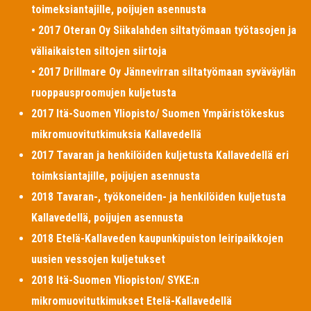
toimeksiantajille, poijujen asennusta
• 2017 Oteran Oy Siikalahden siltatyömaan työtasojen ja
väliaikaisten siltojen siirtoja
• 2017 Drillmare Oy Jännevirran siltatyömaan syväväylän
ruoppausproomujen kuljetusta
2017 Itä-Suomen Yliopisto/ Suomen Ympäristökeskus
mikromuovitutkimuksia Kallavedellä
2017 Tavaran ja henkilöiden kuljetusta Kallavedellä eri
toimksiantajille, poijujen asennusta
2018 Tavaran-, työkoneiden- ja henkilöiden kuljetusta
Kallavedellä, poijujen asennusta
2018 Etelä-Kallaveden kaupunkipuiston leiripaikkojen
uusien vessojen kuljetukset
2018 Itä-Suomen Yliopiston/ SYKE:n
mikromuovitutkimukset Etelä-Kallavedellä