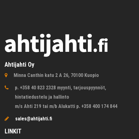
Ahtijahti Oy
Minna Canthin katu 2 A 26, 70100 Kuopio
p. +358 40 823 2328 myynti, tarjouspyynnöt,
hintatiedustelu ja hallinto
m/s Ahti 219 tai m/b Alukatti p. +358 400 174 844
sales@ahtijahti.fi
LINKIT