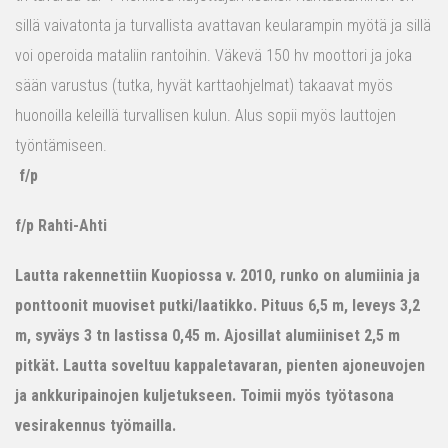
sillä vaivatonta ja turvallista avattavan keularampin myötä ja sillä
voi operoida mataliin rantoihin. Väkevä 150 hv moottori ja joka
sään varustus (tutka, hyvät karttaohjelmat) takaavat myös
huonoilla keleillä turvallisen kulun. Alus sopii myös lauttojen
työntämiseen.
f/p
f/p Rahti-Ahti
Lautta rakennettiin Kuopiossa v. 2010, runko on alumiinia ja
ponttoonit muoviset putki/laatikko. Pituus 6,5 m, leveys 3,2
m, syväys 3 tn lastissa 0,45 m. Ajosillat alumiiniset 2,5 m
pitkät. Lautta soveltuu kappaletavaran, pienten ajoneuvojen
ja ankkuripainojen kuljetukseen. Toimii myös työtasona
vesirakennus työmailla.