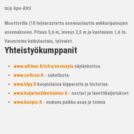
m/p Apu-Ahti
Moottorilla (18 hv)varustettu asennuslautta ankkuripainojen
asennukseen. Pituus 5,6 m, leveys 2,5 m ja kantavuus 1,6 tn.
Varusteina kaikuluotain, työvalot.
Yhteistyökumppanit
www.alltime.fi/infra/vesivayla
väylänhoitoa
www.ceficon.fi
- sukellusta
www.klpy.fi
kuopiolaisia kippareita ja historiaa
www.kuljetusliiketiainen.fi
- nosturi ja lavettikuljetukset
www.kuopio.fi
- mukava paikka asua ja toimia