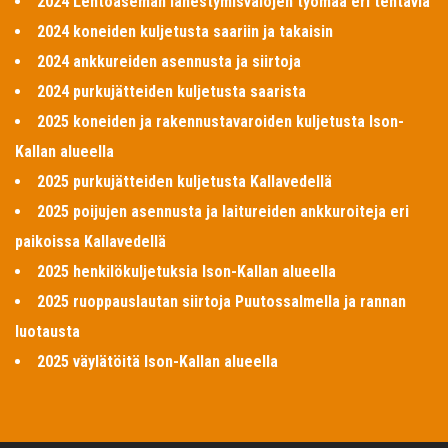
2024 Lentoaseman lähestymisvalojen työmaa eri tehtäviä
2024 koneiden kuljetusta saariin ja takaisin
2024 ankkureiden asennusta ja siirtoja
2024 purkujätteiden kuljetusta saarista
2025 koneiden ja rakennustavaroiden kuljetusta Ison-
Kallan alueella
2025 purkujätteiden kuljetusta Kallavedellä
2025 poijujen asennusta ja laitureiden ankkuroiteja eri
paikoissa Kallavedellä
2025 henkilökuljetuksia Ison-Kallan alueella
2025 ruoppauslautan siirtoja Puutossalmella ja rannan
luotausta
2025 väylätöitä Ison-Kallan alueella