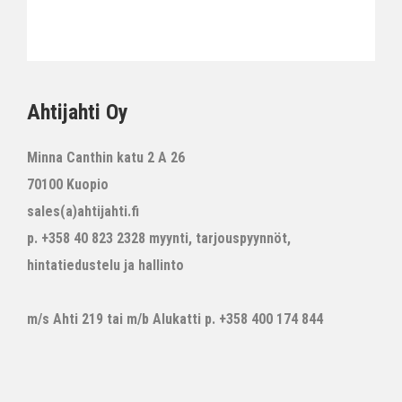
Ahtijahti Oy
Minna Canthin katu 2 A 26
70100 Kuopio
sales(a)ahtijahti.fi
p. +358 40 823 2328 myynti, tarjouspyynnöt,
hintatiedustelu ja hallinto
m/s Ahti 219 tai m/b Alukatti p. +358 400 174 844