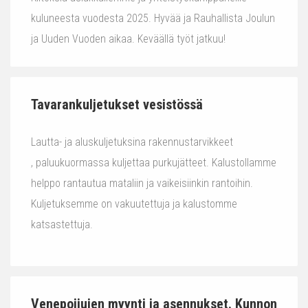
kuluneesta vuodesta 2025. Hyvää ja Rauhallista Joulun
ja Uuden Vuoden aikaa. Keväällä työt jatkuu!
Tavarankuljetukset vesistössä
Lautta- ja aluskuljetuksina rakennustarvikkeet
, paluukuormassa kuljettaa purkujätteet. Kalustollamme
helppo rantautua mataliin ja vaikeisiinkin rantoihin.
Kuljetuksemme on vakuutettuja ja kalustomme
katsastettuja.
Venepoijujen myynti ja asennukset. Kunnon