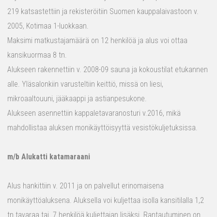
219 katsastettiin ja rekisteröitiin Suomen kauppalaivastoon v.
2005, Kotimaa 1-luokkaan.
Maksimi matkustajamäärä on 12 henkilöä ja alus voi ottaa
kansikuormaa 8 tn.
Alukseen rakennettiin v. 2008-09 sauna ja kokoustilat etukannen
alle. Yläsalonkiin varusteltiin keittiö, missä on liesi,
mikroaaltouuni, jääkaappi ja astianpesukone.
Alukseen asennettiin kappaletavaranosturi v.2016, mikä
mahdollistaa aluksen monikäyttöisyyttä vesistökuljetuksissa.
m/b Alukatti katamaraani
Alus hankittiin v. 2011 ja on palvellut erinomaisena
monikäyttöaluksena. Aluksella voi kuljettaa isolla kansitilalla 1,2
tn tavaraa tai 7 henkilöä kuljettajan lisäksi. Rantautuminen on