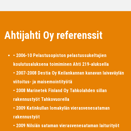
Ahtijahti Oy referenssit
• 2006-10 Pelastusopiston pelastussukeltajien
koulutusaluksena toimiminen Ahti 219-aluksella
• 2007-2008 Destia Oy Keilankannan kanavan laivaväylän
viitoitus- ja maisemointityötä
• 2008 Marinetek Finland Oy Tahkolahden sillan
rakennustyöt Tahkovuorella
• 2009 Katinkullan lomakylän vierasvenesataman
rakennustyöt
• 2009 Nilsiän sataman vierasvenesataman laiturityöt