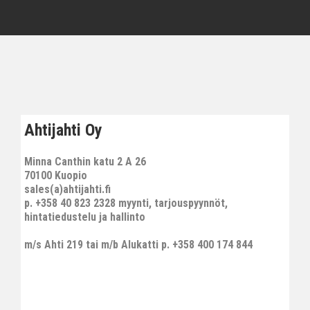
Ahtijahti Oy
Minna Canthin katu 2 A 26
70100 Kuopio
sales(a)ahtijahti.fi
p. +358 40 823 2328 myynti, tarjouspyynnöt,
hintatiedustelu ja hallinto
m/s Ahti 219 tai m/b Alukatti p. +358 400 174 844